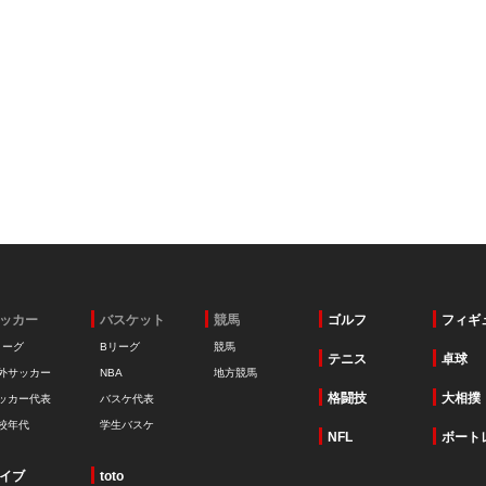
ッカー
バスケット
競馬
ゴルフ
フィギ
リーグ
Bリーグ
競馬
テニス
卓球
外サッカー
NBA
地方競馬
格闘技
大相撲
ッカー代表
バスケ代表
校年代
学生バスケ
NFL
ボート
イブ
toto