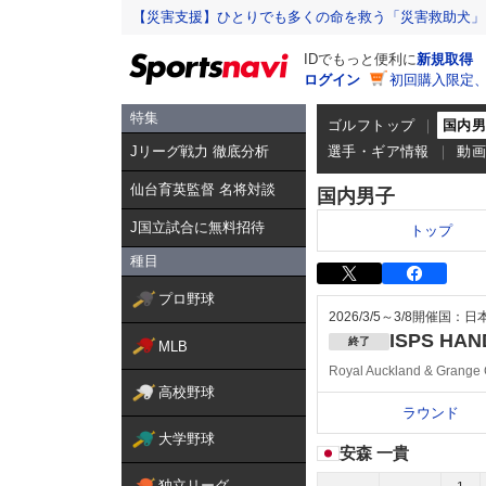
【災害支援】ひとりでも多くの命を救う「災害救助犬」
IDでもっと便利に
新規取得
ログイン
初回購入限定
特集
ゴルフトップ
国内
Jリーグ戦力 徹底分析
選手・ギア情報
動
仙台育英監督 名将対談
国内男子
J国立試合に無料招待
トップ
種目
プロ野球
2026/3/5～3/8
開催国：日
ISPS HAND
終了
MLB
Royal Auckland & Grange 
高校野球
ラウンド
大学野球
安森 一貴
独立リーグ