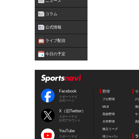
ニュース
コラム
公式情報
ライブ配信
今日の予定
Facebook
野球
サ
スポーツナビ
プロ野球
J
公式ページ
MLB
海
X（旧Twitter）
高校野球
サ
スポーツナビ
公式アカウント
大学野球
高
独立リーグ
YouTube
ラ
スポーツナビ
侍ジャパン