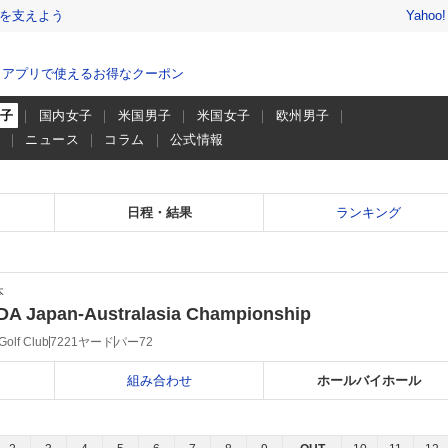
を支えよう
Yahoo
、アプリで使えるお得なクーポン
男子
国内女子
米国男子
米国女子
欧州男子
画
ニュース
コラム
公式情報
日程・結果
ランキング
本
A Japan-Australasia Championship
Golf Club
7221ヤード
パー72
組み合わせ
ホールバイホール