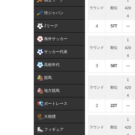
1
ラウンド
順位
420
侍ジャパン
4
Jリーグ
4
57T
海外サッカー
1
ラウンド
順位
420
サッカー代表
4
高校年代
3
58T
競馬
1
ラウンド
順位
420
地方競馬
4
ボートレース
2
22T
大相撲
1
ラウンド
順位
420
フィギュア