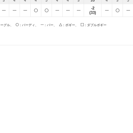
3
4
4
4
5
4
4
3
35
4
3
5
-2
(33)
イーグル、
：バーディ、
：パー、
：ボギー、
：ダブルボギー