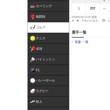
4
カーリング
1
25T
格闘技
2026/5/18 13:25
：アルバトロス、
：
ゴルフ
選手一覧
テニス
安森 一貴
卓球
バドミントン
F1
バレーボール
ラグビー
陸上