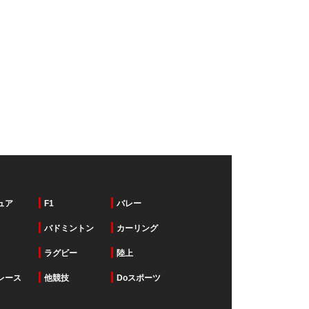
ュア
F1
バレー
バドミントン
カーリング
ラグビー
陸上
レース
他競技
Doスポーツ