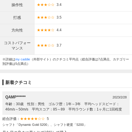
操作性
★★★☆☆
3.4
打感
★★★☆☆
3.5
方向性
★★★★☆
4.4
コストパフォー
★★★☆☆
3.7
マンス
※詳細は
my caddie
（外部サイト）のクチコミ平均点（総合評価は7点満点、カテゴリー
別評価は5点満点）
新着クチコミ
QAMP******
2023/2/28
年齢：30歳 性別：男性 ゴルフ歴：1年～3年 平均ヘッドスピード：
46m/s～50m/s 平均スコア：85～89 平均ラウンド数：1ヶ月に1回程度
総合評価：
★★★★★☆☆
5
シャフト「Dynamic Gold S200」、シャフト硬度「S200」