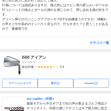
見た目の良さに惹かれて試打して購入。
打感については諸説ありますが、個人的にはスピン系の柔らかいボールを
打つとヘッドの撓みとボールの潰れを感じられて、押し込める感が好きで
す。
グリーン周りのランニングアプローチで9,Pを結構使うのですが、球離れ
の早さとやや高めのインパクト音なので、打ちすぎた？と思うことがある
ので、要練習です。
クチコミ一覧
i500 アイアン
ピンゴルフ
総合評価：
★★★★★☆☆
5.4
外部サイト
外部サイト
ヤフーショッピング
楽天
Amazon
my caddie（外部）
最新ギアから中古ギアまで生の声が集まるゴルフ用品ク
チコミサイト。内容の濃いクチコミはギア購入時に役立