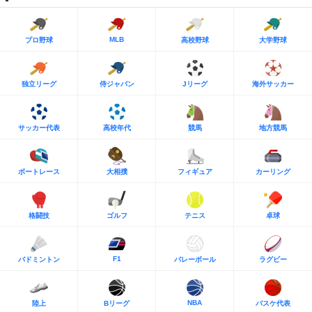
MLB
プロ野球
高校野球
大学野球
独立リーグ
侍ジャパン
Jリーグ
海外サッカー
サッカー代表
高校年代
競馬
地方競馬
ボートレース
大相撲
フィギュア
カーリング
格闘技
ゴルフ
テニス
卓球
F1
バドミントン
バレーボール
ラグビー
NBA
陸上
Bリーグ
バスケ代表