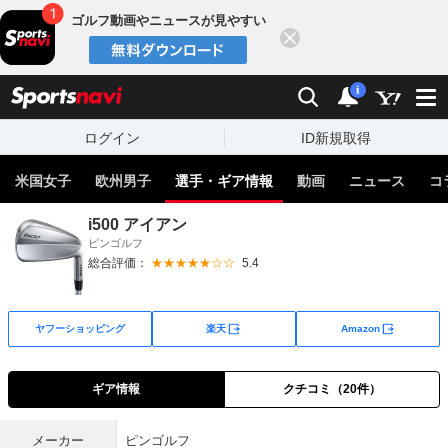
ゴルフ動画やニュースが見やすい
閉じる
sports
検索
通知
i
ログイン
ID新規取得
米国女子
欧州男子
選手・ギア情報
動画
ニュース
コ
i500 アイアン
ピンゴルフ
総合評価：
★★★★★☆☆
5.4
外部サイト
外部サイト
ヤフーショッピング
楽天
Amazon
ギア情報
クチコミ（20件）
メーカー
ピンゴルフ