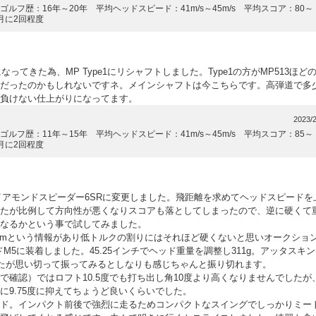
ルフ歴：16年～20年 平均ヘッドスピード：41m/s～45m/s 平均スコア：80～
月に2回程度
なってきた為、MP Type1にリシャフトしました。Type1の方がMP513ほど
だったのかもしれないですネ。メインシャフトは今こちらです。高弾道で多
負けない仕上がりになってます。
2023/2
ルフ歴：11年～15年 平均ヘッドスピード：41m/s～45m/s 平均スコア：85～
月に2回程度
イアモンドスピーダー6SRに変更しました。飛距離を求めてヘッドスピードを
たが比例して方向性が悪くなりスコアも落としてしまったので、逆に硬くて
なるかという事で試してみました。
8cpmという情報があり低トルクの割りにはそれほど硬くないと思いオークション
M5に装着しました。45.25インチでヘッド重量を調整し311g。アッタスキ
したが思い切って振ってみるとしなりも感じちゃんと振り切れます。
で確認）ではロフト10.5度でも打ち出し角10度より高くなりませんでしたが
に9.75度に抑えてちょうど良いくらいでした。
ド。インパクト前後で強烈に走るためコンパクトなスイングでしっかりミー