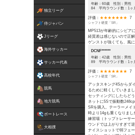
年齢：60歳 性別：男性 ゴ
84 平均ラウンド数：1ヶ
独立リーグ
評価：
★★★★★★★
7
シャフト硬度「SR」
侍ジャパン
MP513が年齢的にシビアに
Jリーグ
経質差は感じないので正解
ゲンストが強くても、風に
海外サッカー
DCNF******
年齢：42歳 性別：男性 ゴ
89 平均ラウンド数：1ヶ
サッカー代表
評価：
★★★★★★★
7
高校年代
シャフト硬度「SR」
アッタスキング4Sからダ
競馬
るために軽くしていきまし
セッティングにしたらどう
地方競馬
ネットに5Sで振動数24
SRを購入。テーラーメイド
時より14gも重くなりま
ボートレース
練習場（トップトレーサー
ウンドでは上がりすぎて逆
大相撲
ナイスショットで弱フェー