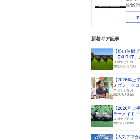
総合評
ヤ
新着ギア記事
【松山英樹プ
「ZXi RK
スポナビGolf
2026/8/8 17:00
【2026年
ミズノ、プロ
スポナビGolf
2026/8/8 8:00
【2026年
ラーメイド「
スポナビGolf
2026/8/7 8:00
【人気アマが