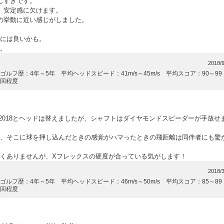
しすぎです。
、安定感に欠けます。
の挙動に近い感じがしました。
には良いかも。
。
2018/9
ゴルフ歴：4年～5年 平均ヘッドスピード：41m/s～45m/s 平均スコア：90～9
1回程度
-f2018とヘッドは替えましたが、シャフトはダイヤモンドスピーダーが手放せ
、そこに球を押し込んだときの感覚がハマったときの飛距離は同伴者にも驚
くありませんが、Xフレックスの硬度が合っている気がします！
2018/3
ゴルフ歴：4年～5年 平均ヘッドスピード：46m/s～50m/s 平均スコア：85～8
1回程度