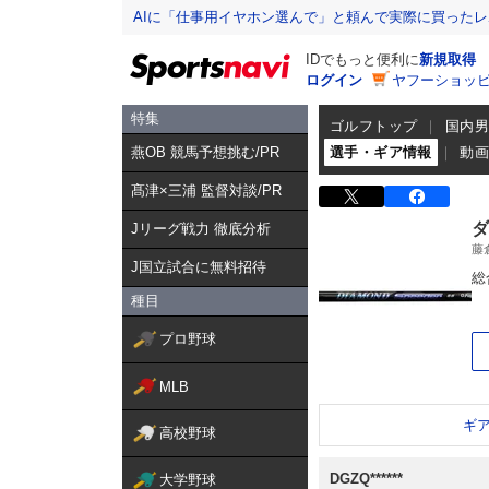
AIに「仕事用イヤホン選んで」と頼んで実際に買った
IDでもっと便利に
新規取得
ログイン
ヤフーショッピ
特集
ゴルフトップ
国内
燕OB 競馬予想挑む/PR
選手・ギア情報
動
髙津×三浦 監督対談/PR
ダ
Jリーグ戦力 徹底分析
藤
J国立試合に無料招待
総
種目
プロ野球
MLB
ギ
高校野球
DGZQ******
大学野球