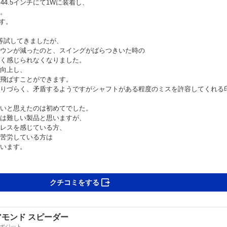
0S を44.5インチにて1Wに装着し、
。
です。
70S等試してきましたが、
ウンが減ったのと、スイングがばらつきいた時の
く感じられなくなりました。
向上し、
飛ばすことができます。
りづらく、矛盾するようですがシャフトがある程度のミスを許容してくれる
いと思えたのは初めてでした。
は難しい製品と思いますが、
レスを感じている方、
苦労している方は
います。
外部サイト
クチコミをする
モンド スピーダー
ポジット