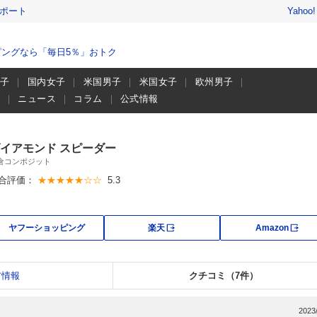
レポート
Yahoo
ングなら「毎日5％」おトク
男子
国内女子
米国男子
米国女子
欧州男子
画
ニュース
コラム
公式情報
イアモンド スピーダー
倉コンポジット
合評価：
★★★★★☆☆
5.3
外部サイト
外部
ヤフーショッピング
楽天
Amazon
ア情報
クチコミ（7件）
2023