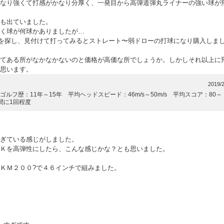
なり強くて打感がかなり分厚く、一発目から高弾道弾丸ライナーの強い球が
も出ていました。
く球が何球かありましたが…
を探し、見付けて打ってみるとストレート〜弱ドローの打球になり購入しま
てある所がなかなかないのと価格が高価な所でしょうか。しかしそれ以上に
思います。
2019/2
ルフ歴：11年～15年 平均ヘッドスピード：46m/s～50m/s 平均スコア：80～
間に1回程度
ぎている感じがしました。
Ｋを高弾性にしたら、こんな感じかな？とも思いました。
ＫＭ２００?で４６インチで組みました。