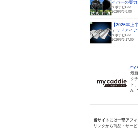
イバーの実力
スポナビGolf
2026/8/6 8:00
【2026年
テッドアイア
スポナビGolf
2026/8/5 17:00
my
最
ク
ト
A
当サイトには一部アフィ
リンクから商品・サービ