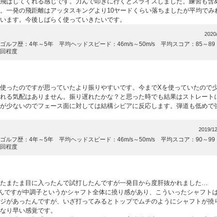
飛ばしてくれる感じです。力んで叩きに行くとスライスしました。練習も含
。一発の飛距離はアッタスキングより10ヤードくらい落ちましたが平均でみ
います。今後しばらく使っていきたいです。
2020
ゴルフ歴：4年～5年 平均ヘッドスピード：46m/s～50m/s 平均スコア：85～8
1回程度
使ったのですが思っていたより振りやすいです。今までXを使っていたので
れる気配はありません。振り遅れたかな？と思った時でも結果はストレート
が少ないのでフェース面に対しては結構シビアに反応します。弾道も低めで
2019/12
ゴルフ歴：4年～5年 平均ヘッドスピード：46m/s～50m/s 平均スコア：90～9
1回程度
たまたま目に入ったんで試打したんですが一発目から度肝抜かれました…
んですが中調子というかシャフト全体に撓り感があり、こういったシャフト
ジがあったんですが、いざ打ってみるとトップでムチのようにシャフトが撓
なり早い感覚です。