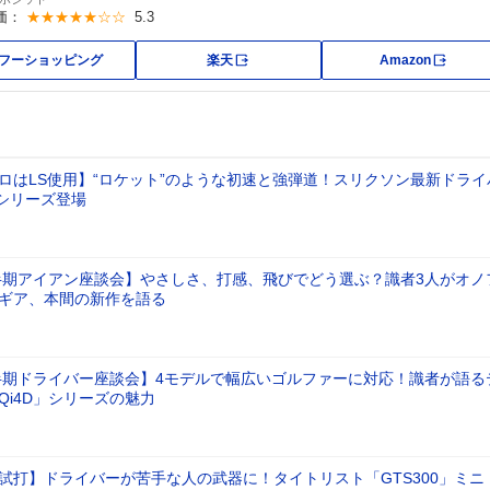
価：
★★★★★☆☆
5.3
外部サイト
外部サ
フーショッピング
楽天
Amazon
ロはLS使用】“ロケット”のような初速と強弾道！スリクソン最新ドライ
T」シリーズ登場
上半期アイアン座談会】やさしさ、打感、飛びでどう選ぶ？識者3人がオノ
ギア、本間の新作を語る
上半期ドライバー座談会】4モデルで幅広いゴルファーに対応！識者が語る
Qi4D」シリーズの魅力
試打】ドライバーが苦手な人の武器に！タイトリスト「GTS300」ミニ