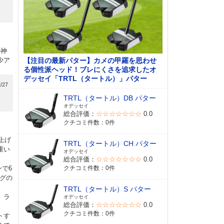
の神
少ア
【注目の最新パター】カメの甲羅を思わせ
る個性派ヘッド！ブレにくさを追求したオ
デッセイ「TRTL（タートル）」パター
/27
TRTL（タートル）DB パター
オデッセイ
総合評価：
☆☆☆☆☆☆☆
0.0
クチコミ件数：0件
上げ
TRTL（タートル）CH パター
重い
オデッセイ
総合評価：
☆☆☆☆☆☆☆
0.0
で6
クチコミ件数：0件
ングの
TRTL（タートル）S パター
、ラ
オデッセイ
総合評価：
☆☆☆☆☆☆☆
0.0
クチコミ件数：0件
トす