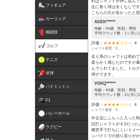
ればシャフトが押し込んで
フィギュア
左に巻く球は全くなしです
こちらの方が良かったと思
カーリング
AGEK******
年齢：54歳 性別：男性 
格闘技
平均ラウンド数：1ヶ月に
評価：
★★★★☆☆☆
4
ゴルフ
シャフト硬度「S」
走り系のシャフトは初めて
テニス
柔らかく感じたのですが暴
んでくれてました。トルク
卓球
球がでます。
VGKQ******
バドミントン
年齢：44歳 性別：男性 
平均ラウンド数：2か月に
F1
評価：
★★★★☆☆☆
4
シャフト硬度「X」
バレーボール
中古店にふらっと入った時
試打シャフトが６Sだった
ラグビー
構苦手で打ちにくいイメー
ンパクトでの撓り戻りがか