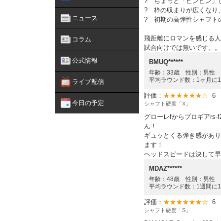
? ちょっと「ピンピン」
? 枠の収まりが広くなり
ニュース
? 初期の高弾性シャフト
飛距離にロマンを感じる人
コラム
試合向けでは無いです。。
公式情報
BMUQ******
年齢：33歳 性別：男性 
平均ラウンド数：1ヶ月に
ライブ配信
評価：
★★★★★★☆
6
今日の予定
シャフト硬度「X」
グローレfからプロギアrs
ん！
ギュッとくる弾き感があり
ます！
ヘッドスピードは決して早
MDAZ******
年齢：48歳 性別：男性 
平均ラウンド数：1週間に
評価：
★★★★★★☆
6
シャフト硬度「S」