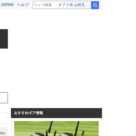
! JAPAN
ヘルプ
アド街 山田五郎さん
検索
サイト
おすすめギア情報
/9/2