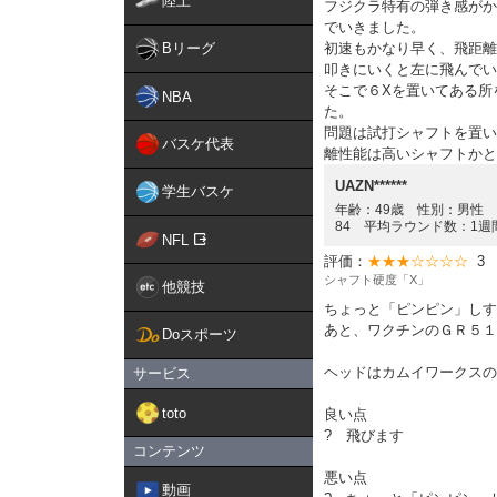
陸上
フジクラ特有の弾き感がか
でいきました。
Bリーグ
初速もかなり早く、飛距離
叩きにいくと左に飛んでい
そこで６Xを置いてある所
NBA
た。
問題は試打シャフトを置い
バスケ代表
離性能は高いシャフトかと
UAZN******
学生バスケ
年齢：49歳 性別：男性 ゴ
84 平均ラウンド数：1週
NFL
評価：
★★★☆☆☆☆
3
シャフト硬度「X」
他競技
ちょっと「ピンピン」しす
あと、ワクチンのＧＲ５１
Doスポーツ
ヘッドはカムイワークスの
サービス
toto
良い点
? 飛びます
コンテンツ
悪い点
動画