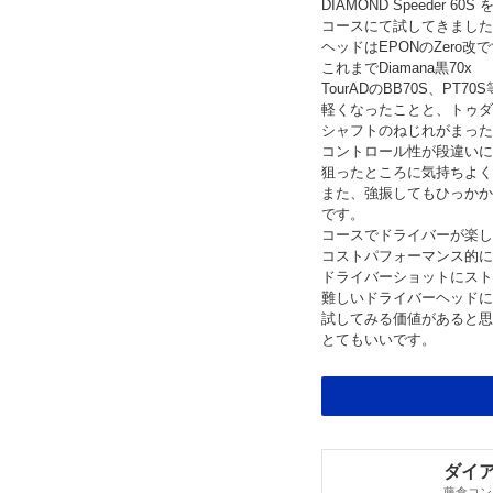
DIAMOND Speeder 6
コースにて試してきました
ヘッドはEPONのZero改
これまでDiamana黒70x
TourADのBB70S、PT
軽くなったことと、トゥダ
シャフトのねじれがまった
コントロール性が段違いに
狙ったところに気持ちよく
また、強振してもひっかか
です。
コースでドライバーが楽し
コストパフォーマンス的に
ドライバーショットにスト
難しいドライバーヘッドに
試してみる価値があると思
とてもいいです。
ダイア
藤倉コン