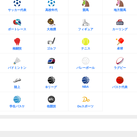
サッカー代表
高校年代
競馬
地方競馬
ボートレース
大相撲
フィギュア
カーリング
格闘技
ゴルフ
テニス
卓球
F1
バドミントン
バレーボール
ラグビー
NBA
陸上
Bリーグ
バスケ代表
学生バスケ
他競技
Doスポーツ