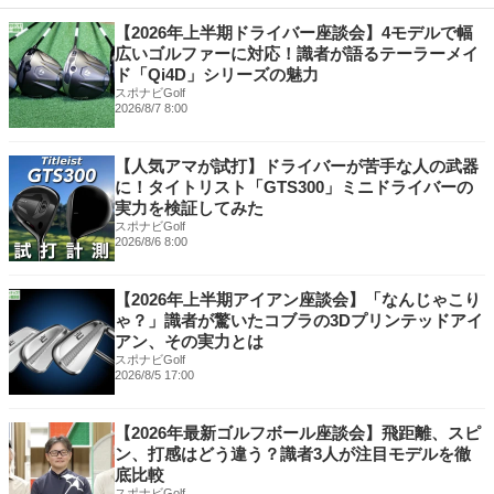
【2026年上半期ドライバー座談会】4モデルで幅
広いゴルファーに対応！識者が語るテーラーメイ
ド「Qi4D」シリーズの魅力
スポナビGolf
2026/8/7 8:00
【人気アマが試打】ドライバーが苦手な人の武器
に！タイトリスト「GTS300」ミニドライバーの
実力を検証してみた
スポナビGolf
2026/8/6 8:00
【2026年上半期アイアン座談会】「なんじゃこり
ゃ？」識者が驚いたコブラの3Dプリンテッドアイ
アン、その実力とは
スポナビGolf
2026/8/5 17:00
【2026年最新ゴルフボール座談会】飛距離、スピ
ン、打感はどう違う？識者3人が注目モデルを徹
底比較
スポナビGolf