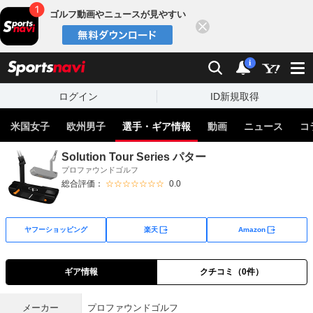
ゴルフ動画やニュースが見やすい
閉じる
sports
検索
通知
i
ログイン
ID新規取得
米国女子
欧州男子
選手・ギア情報
動画
ニュース
コ
Solution Tour Series パター
プロファウンドゴルフ
総合評価：
☆☆☆☆☆☆☆
0.0
外部サイト
外部サイト
ヤフーショッピング
楽天
Amazon
ギア情報
クチコミ（0件）
メーカー
プロファウンドゴルフ