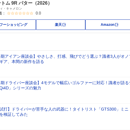
トム 9R パター（2026）
ィ・キャメロン
価：
☆☆☆☆☆☆☆
0.0
外部サイト
外部サ
フーショッピング
楽天
Amazon
上半期アイアン座談会】やさしさ、打感、飛びでどう選ぶ？識者3人がオノ
ギア、本間の新作を語る
上半期ドライバー座談会】4モデルで幅広いゴルファーに対応！識者が語る
Qi4D」シリーズの魅力
試打】ドライバーが苦手な人の武器に！タイトリスト「GTS300」ミニ
を検証してみた