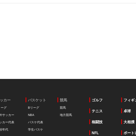
ッカー
バスケット
競馬
ゴルフ
フィギ
リーグ
Bリーグ
競馬
テニス
卓球
外サッカー
NBA
地方競馬
格闘技
大相撲
ッカー代表
バスケ代表
校年代
学生バスケ
NFL
ボート