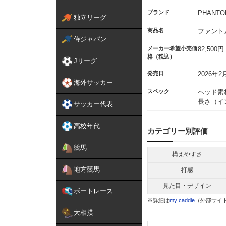
ブランド
PHANTO
独立リーグ
商品名
ファントム
侍ジャパン
メーカー希望小売価
82,500円
格（税込）
Jリーグ
発売日
2026年2
海外サッカー
スペック
ヘッド素
長さ（イン
サッカー代表
高校年代
カテゴリー別評価
競馬
構えやすさ
地方競馬
打感
見た目・デザイン
ボートレース
※詳細は
my caddie
（外部サイ
大相撲