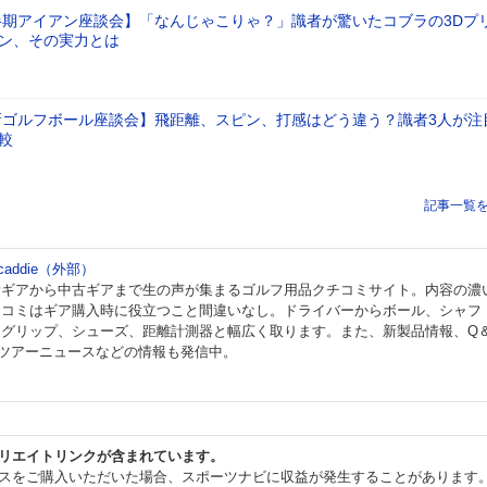
上半期アイアン座談会】「なんじゃこりゃ？」識者が驚いたコブラの3Dプ
ン、その実力とは
最新ゴルフボール座談会】飛距離、スピン、打感はどう違う？識者3人が注
較
記事一覧
 caddie（外部）
新ギアから中古ギアまで生の声が集まるゴルフ用品クチコミサイト。内容の濃
チコミはギア購入時に役立つこと間違いなし。ドライバーからボール、シャフ
、グリップ、シューズ、距離計測器と幅広く取ります。また、新製品情報、Q
、ツアーニュースなどの情報も発信中。
リエイトリンクが含まれています。
スをご購入いただいた場合、スポーツナビに収益が発生することがあります