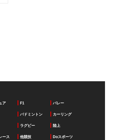
ュア
F1
バレー
バドミントン
カーリング
ラグビー
陸上
レース
他競技
Doスポーツ