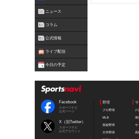
ニュース
コラム
公式情報
ライブ配信
今日の予定
Facebook
野球
サ
スポーツナビ
プロ野球
J
公式ページ
MLB
海
X（旧Twitter）
高校野球
サ
スポーツナビ
公式アカウント
大学野球
高