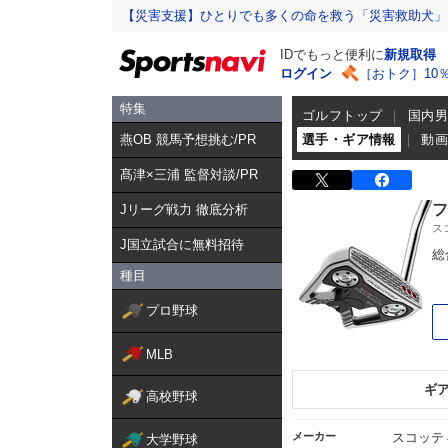
【災害支援】ひとりでも多くの命を救う「災害救助犬」
IDでもっと便利に
新規取得
ログイン
［おトク］10
特集
ゴルフトップ
国内
燕OB 競馬予想挑む/PR
選手・ギア情報
動
髙津×三浦 監督対談/PR
フ
Jリーグ戦力 徹底分析
ス
J国立試合に無料招待
総
種目
プロ野球
MLB
ギ
高校野球
メーカー
スコッテ
大学野球