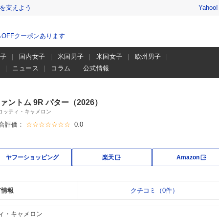
を支えよう
Yahoo
％OFFクーポンあります
男子
国内女子
米国男子
米国女子
欧州男子
画
ニュース
コラム
公式情報
ァントム 9R パター（2026）
コッティ・キャメロン
合評価：
☆☆☆☆☆☆☆
0.0
外部サイト
外部
ヤフーショッピング
楽天
Amazon
ア情報
クチコミ（0件）
ィ・キャメロン