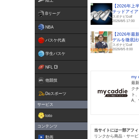
陸上
【2026年
テッドアイア
Bリーグ
スポナビGolf
2026/8/5 17:00
NBA
【2026年
デルを徹底比
バスケ代表
スポナビGolf
2026/8/5 8:00
学生バスケ
NFL
my
他競技
最
ク
Doスポーツ
ト
A
サービス
toto
コンテンツ
当サイトには一部アフィ
リンクから商品・サービ
動画