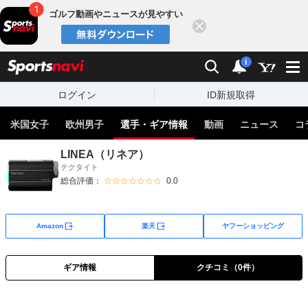
ゴルフ動画やニュースが見やすい
閉じる
sports
検索
通知
i
ログイン
ID新規取得
米国女子
欧州男子
選手・ギア情報
動画
ニュース
コ
LINEA（リネア）
テクタイト
総合評価：
☆☆☆☆☆☆☆
0.0
外部サイト
外部サイト
Amazon
楽天
ヤフーショッピング
ギア情報
クチコミ（0件）