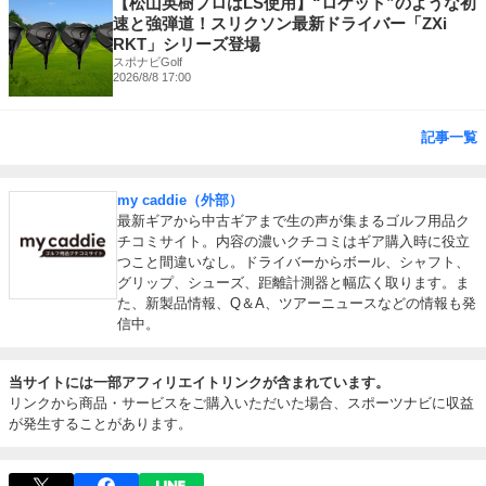
【松山英樹プロはLS使用】“ロケット”のような初
速と強弾道！スリクソン最新ドライバー「ZXi
RKT」シリーズ登場
スポナビGolf
2026/8/8 17:00
記事一覧
my caddie（外部）
最新ギアから中古ギアまで生の声が集まるゴルフ用品ク
チコミサイト。内容の濃いクチコミはギア購入時に役立
つこと間違いなし。ドライバーからボール、シャフト、
グリップ、シューズ、距離計測器と幅広く取ります。ま
た、新製品情報、Q＆A、ツアーニュースなどの情報も発
信中。
当サイトには一部アフィリエイトリンクが含まれています。
リンクから商品・サービスをご購入いただいた場合、スポーツナビに収益
が発生することがあります。