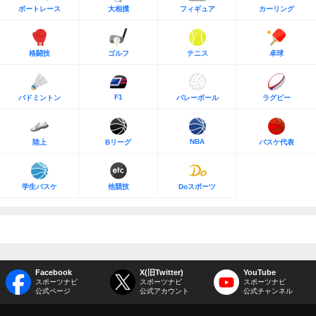
ボートレース
大相撲
フィギュア
カーリング
格闘技
ゴルフ
テニス
卓球
F1
バドミントン
バレーボール
ラグビー
NBA
陸上
Bリーグ
バスケ代表
学生バスケ
他競技
Doスポーツ
Facebook
X(旧Twitter)
YouTube
スポーツナビ
スポーツナビ
スポーツナビ
公式ページ
公式アカウント
公式チャンネル