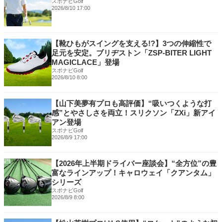
スポナビGolf
2026/8/10 17:00
【靴ひもがスイングを支える!?】3つの伸縮性で
足元を安定。ブリヂストン「ZSP-BITER LIGHT
MAGICLACE」登場
スポナビGolf
2026/8/10 8:00
【山下美夢有プロも高評価】“吸いつくような打
感”とやさしさを両立！スリクソン「ZXi」新アイ
アン登場
スポナビGolf
2026/8/9 17:00
【2026年上半期ドライバー座談会】“全方位”の豊
富なラインアップ！キャロウェイ「クアンタム」
シリーズ
スポナビGolf
2026/8/9 8:00