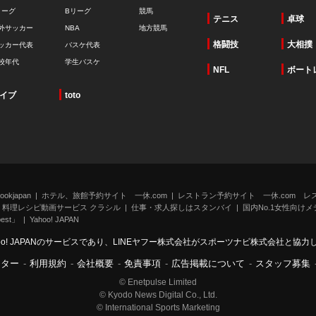
リーグ
Bリーグ
競馬
テニス
卓球
外サッカー
NBA
地方競馬
格闘技
大相撲
ッカー代表
バスケ代表
校年代
学生バスケ
NFL
ボート
イブ
toto
kjapan
ホテル、旅館予約サイト 一休.com
レストラン予約サイト 一休.com レ
料理レシピ動画サービス クラシル
仕事・求人探しはスタンバイ
国内No.1女性向けメデ
st」
Yahoo! JAPAN
oo! JAPANのサービスであり、LINEヤフー株式会社がスポーツナビ株式会社と協
ンター
-
利用規約
-
会社概要
-
免責事項
-
広告掲載について
-
スタッフ募集
© Enetpulse Limited
© Kyodo News Digital Co., Ltd.
© International Sports Marketing