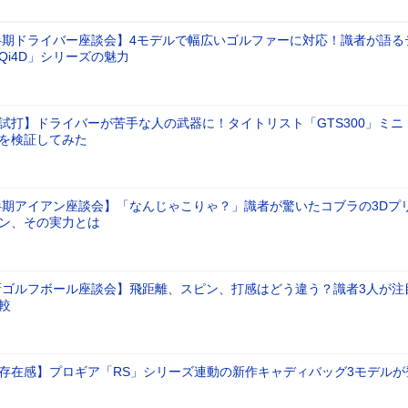
上半期ドライバー座談会】4モデルで幅広いゴルファーに対応！識者が語る
Qi4D」シリーズの魅力
試打】ドライバーが苦手な人の武器に！タイトリスト「GTS300」ミニ
を検証してみた
上半期アイアン座談会】「なんじゃこりゃ？」識者が驚いたコブラの3Dプ
ン、その実力とは
最新ゴルフボール座談会】飛距離、スピン、打感はどう違う？識者3人が注
較
存在感】プロギア「RS」シリーズ連動の新作キャディバッグ3モデルが