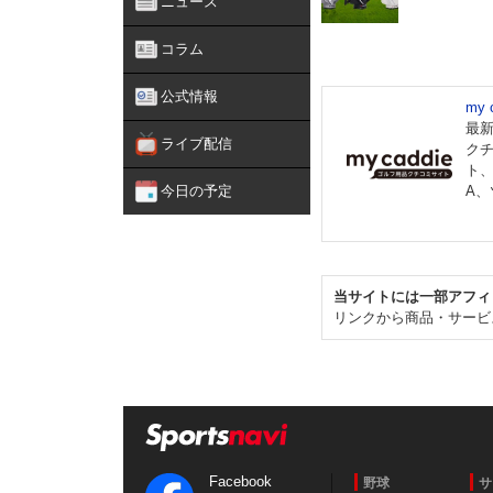
ニュース
コラム
公式情報
my
最
ライブ配信
ク
ト
今日の予定
A
当サイトには一部アフィ
リンクから商品・サービ
Facebook
野球
サ