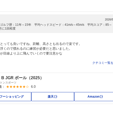
2026/5
ルフ歴：11年～15年 平均ヘッドスピード：41m/s～45m/s 平均スコア：85～
月に1回程度
とっても良いですね、距離、高さとも出るので楽です。
浮くので慣れるのに練習が必要だと思いました。
が目線より上に飛んでいくので要注意かな
クチコミ一覧
 B JGR ボール（2025）
トンスポーツ
価：
★★★★★★☆
6.0
外部サイト
外部サ
フーショッピング
楽天
Amazon