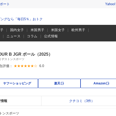
レポート
Yahoo
ングなら「毎日5％」おトク
男子
国内女子
米国男子
米国女子
欧州男子
画
ニュース
コラム
公式情報
OUR B JGR ボール（2025）
リヂストンスポーツ
合評価：
★★★★★★☆
6.0
外部サイト
外部
ヤフーショッピング
楽天
Amazon
ア情報
クチコミ（3件）
トンスポーツ