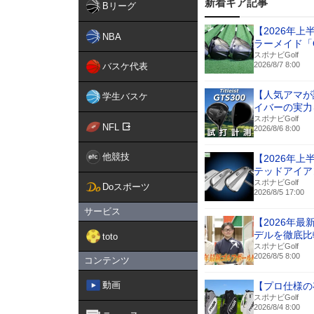
新着ギア記事
Bリーグ
【2026年
NBA
ラーメイド「
スポナビGolf
2026/8/7 8:00
バスケ代表
【人気アマが
学生バスケ
イバーの実力
スポナビGolf
NFL
2026/8/6 8:00
他競技
【2026年
テッドアイア
スポナビGolf
Doスポーツ
2026/8/5 17:00
サービス
【2026年
デルを徹底比
toto
スポナビGolf
2026/8/5 8:00
コンテンツ
動画
【プロ仕様の
スポナビGolf
2026/8/4 8:00