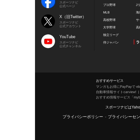
スポーツナビ
プロ野球
J
公式ページ
MLB
海
X（旧Twitter）
高校野球
サ
スポーツナビ
公式アカウント
大学野球
高
独立リーグ
YouTube
ラ
スポーツナビ
侍ジャパン
公式チャンネル
おすすめサービス
マンガもお得にPayPayで eboo
自動車情報サイトcarview!
おすすめ情報サービス「mybe
スポーツナビはYah
プライバシーポリシー
-
プライバシーセ