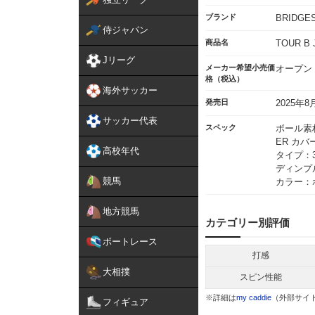
ブランド
BRIDGE
侍ジャパン
商品名
TOUR B
Jリーグ
メーカー希望小売価
オープン
格（税込）
海外サッカー
発売日
2025年8
サッカー代表
スペック
ボール素材
ER カバ
高校年代
タイプ：
ディンプル
競馬
カラー：
地方競馬
カテゴリー別評価
ボートレース
打感
大相撲
スピン性能
※詳細は
my caddie
（外部サイ
フィギュア