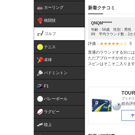
カーリング
新着クチコミ
格闘技
QNQM******
年齢：58歳 性別：男性 ゴ
ゴルフ
89 平均ラウンド数：2か
評価：
★★★★★☆☆
5
テニス
普通のラウンドする分には
ただアプローチがポカッと
卓球
スピンはそこそこ入ります
バドミントン
F1
TOUR
バレーボール
ブリヂス
総合評
ラグビー
ヤ
陸上