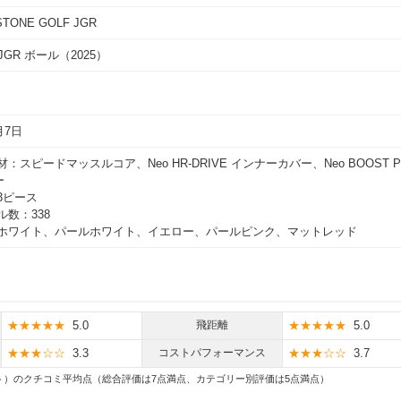
STONE GOLF JGR
 JGR ボール（2025）
月7日
：スピードマッスルコア、Neo HR-DRIVE インナーカバー、Neo BOOST 
ー
3ピース
数：338
ホワイト、パールホワイト、イエロー、パールピンク、マットレッド
★★★★★
5.0
飛距離
★★★★★
5.0
★★★☆☆
3.3
コストパフォーマンス
★★★☆☆
3.7
ト）のクチコミ平均点（総合評価は7点満点、カテゴリー別評価は5点満点）