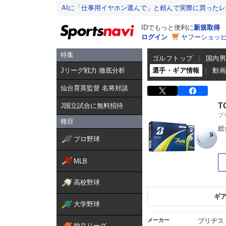
AIに「仕事用イヤホン選んで」と頼んで実際に買った
IDでもっと便利に
新規取得
ログイン
ヤフーショッピ
特集
ゴルフトップ
国内
Jリーグ戦力 徹底分析
選手・ギア情報
動
仙台育英監督 名将対談
T
J国立試合に無料招待
ブ
種目
総
プロ野球
MLB
高校野球
ギ
大学野球
メーカー
ブリヂス
独立リーグ