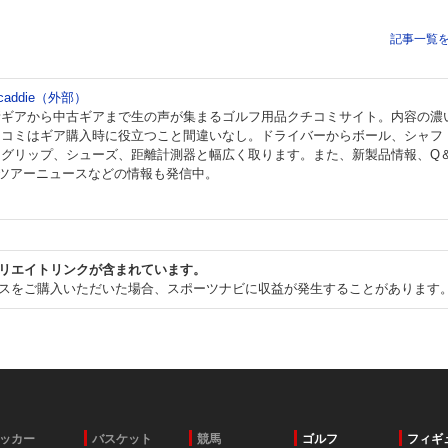
記事一覧
 caddie（外部）
新ギアから中古ギアまで生の声が集まるゴルフ用品クチコミサイト。内容の濃
チコミはギア購入時に役立つこと間違いなし。ドライバーからボール、シャフ
、グリップ、シューズ、距離計測器と幅広く取ります。また、新製品情報、Q
、ツアーニュースなどの情報も発信中。
リエイトリンクが含まれています。
スをご購入いただいた場合、スポーツナビに収益が発生することがあります
ッカー
バスケット
競馬
ゴルフ
フィギ