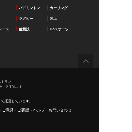
バドミントン
カーリング
ラグビー
陸上
レース
他競技
Doスポーツ
ストラン
ィア TRILL
力して運営しています。
-
ご意見・ご要望
-
ヘルプ・お問い合わせ