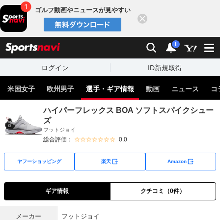
ゴルフ動画やニュースが見やすい
閉じる
sports
検索
通知
i
ログイン
ID新規取得
米国女子
欧州男子
選手・ギア情報
動画
ニュース
コ
ハイパーフレックス BOA ソフトスパイクシュー
ズ
フットジョイ
総合評価：
☆☆☆☆☆☆☆
0.0
外部サイト
外部サイト
ヤフーショッピング
楽天
Amazon
ギア情報
クチコミ（0件）
メーカー
フットジョイ