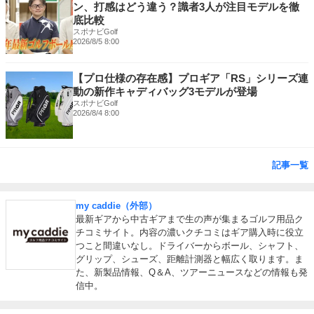
ン、打感はどう違う？識者3人が注目モデルを徹
底比較
スポナビGolf
2026/8/5 8:00
【プロ仕様の存在感】プロギア「RS」シリーズ連
動の新作キャディバッグ3モデルが登場
スポナビGolf
2026/8/4 8:00
記事一覧
my caddie（外部）
最新ギアから中古ギアまで生の声が集まるゴルフ用品ク
チコミサイト。内容の濃いクチコミはギア購入時に役立
つこと間違いなし。ドライバーからボール、シャフト、
グリップ、シューズ、距離計測器と幅広く取ります。ま
た、新製品情報、Q＆A、ツアーニュースなどの情報も発
信中。