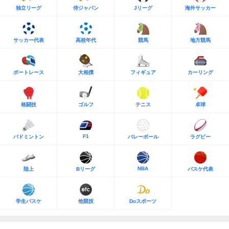
独立リーグ
侍ジャパン
Jリーグ
海外サッカー
サッカー代表
高校年代
競馬
地方競馬
ボートレース
大相撲
フィギュア
カーリング
格闘技
ゴルフ
テニス
卓球
F1
バドミントン
バレーボール
ラグビー
NBA
陸上
Bリーグ
バスケ代表
学生バスケ
他競技
Doスポーツ