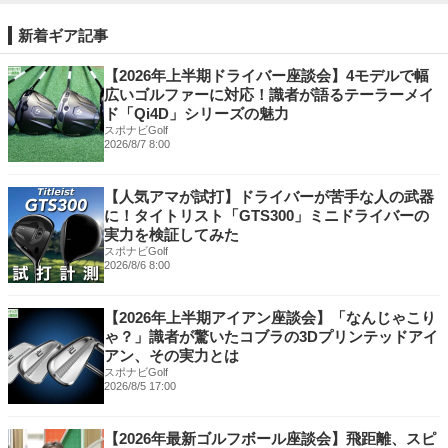
新着ギア記事
【2026年上半期ドライバー座談会】4モデルで幅
広いゴルファーに対応！識者が語るテーラーメイ
ド「Qi4D」シリーズの魅力
スポナビGolf
2026/8/7 8:00
【人気アマが試打】ドライバーが苦手な人の武器
に！タイトリスト「GTS300」ミニドライバーの
実力を検証してみた
スポナビGolf
2026/8/6 8:00
【2026年上半期アイアン座談会】「なんじゃこり
ゃ？」識者が驚いたコブラの3Dプリンテッドアイ
アン、その実力とは
スポナビGolf
2026/8/5 17:00
【2026年最新ゴルフボール座談会】飛距離、スピ