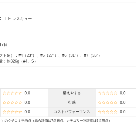
AX LITE レスキュー
月7日
ト角）：#4（23°）、#5（27°）、#6（31°）、#7（35°）
：約326g（#4、S）
☆☆☆☆☆
0.0
構えやすさ
☆☆☆☆☆
0.0
☆☆☆☆☆
0.0
打感
☆☆☆☆☆
0.0
☆☆☆☆☆
0.0
コストパフォーマンス
☆☆☆☆☆
0.0
ト）のクチコミ平均点（総合評価は7点満点、カテゴリー別評価は5点満点）