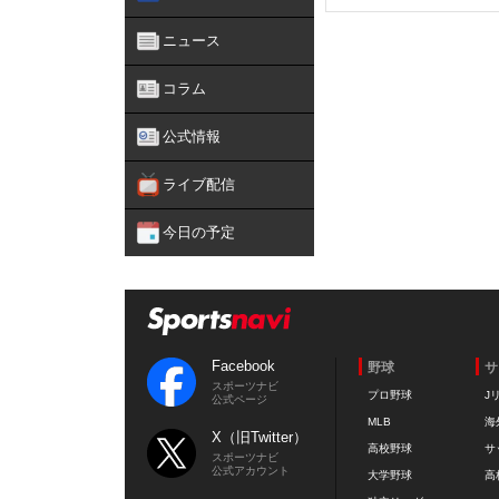
ニュース
コラム
公式情報
ライブ配信
今日の予定
Facebook
野球
サ
スポーツナビ
プロ野球
J
公式ページ
MLB
海
X（旧Twitter）
高校野球
サ
スポーツナビ
公式アカウント
大学野球
高