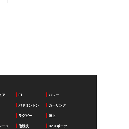
ュア
F1
バレー
バドミントン
カーリング
ラグビー
陸上
レース
他競技
Doスポーツ