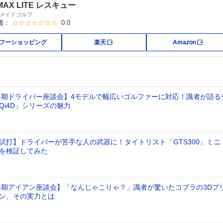
 MAX LITE レスキュー
メイドゴルフ
価：
☆☆☆☆☆☆☆
0.0
外部サイト
外部サ
フーショッピング
楽天
Amazon
上半期ドライバー座談会】4モデルで幅広いゴルファーに対応！識者が語る
Qi4D」シリーズの魅力
試打】ドライバーが苦手な人の武器に！タイトリスト「GTS300」ミニ
を検証してみた
上半期アイアン座談会】「なんじゃこりゃ？」識者が驚いたコブラの3Dプ
ン、その実力とは