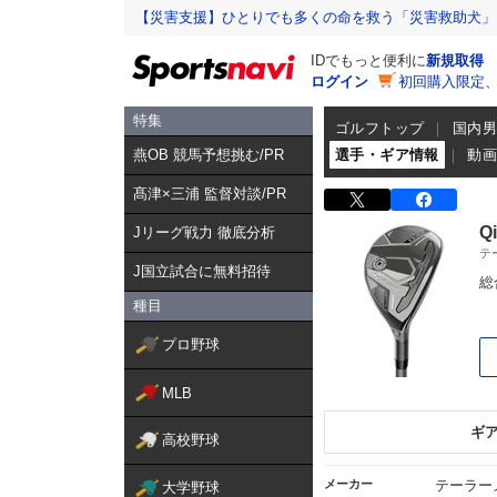
【災害支援】ひとりでも多くの命を救う「災害救助犬」
IDでもっと便利に
新規取得
ログイン
初回購入限定
特集
ゴルフトップ
国内
燕OB 競馬予想挑む/PR
選手・ギア情報
動
髙津×三浦 監督対談/PR
Q
Jリーグ戦力 徹底分析
テ
J国立試合に無料招待
総
種目
プロ野球
MLB
ギ
高校野球
メーカー
テーラー
大学野球