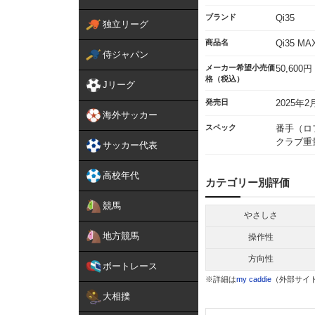
ブランド
Qi35
独立リーグ
商品名
Qi35 M
侍ジャパン
メーカー希望小売価
50,600円
格（税込）
Jリーグ
発売日
2025年2
海外サッカー
スペック
番手（ロフ
クラブ重量
サッカー代表
高校年代
カテゴリー別評価
競馬
やさしさ
地方競馬
操作性
方向性
ボートレース
※詳細は
my caddie
（外部サイ
大相撲