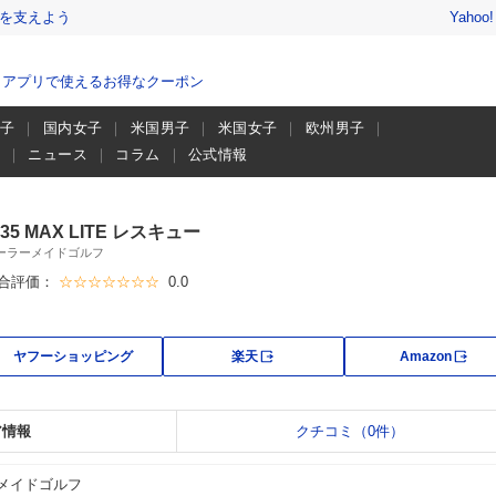
を支えよう
Yahoo
、アプリで使えるお得なクーポン
男子
国内女子
米国男子
米国女子
欧州男子
画
ニュース
コラム
公式情報
i35 MAX LITE レスキュー
ーラーメイドゴルフ
合評価：
☆☆☆☆☆☆☆
0.0
外部サイト
外部
ヤフーショッピング
楽天
Amazon
ア情報
クチコミ（0件）
メイドゴルフ