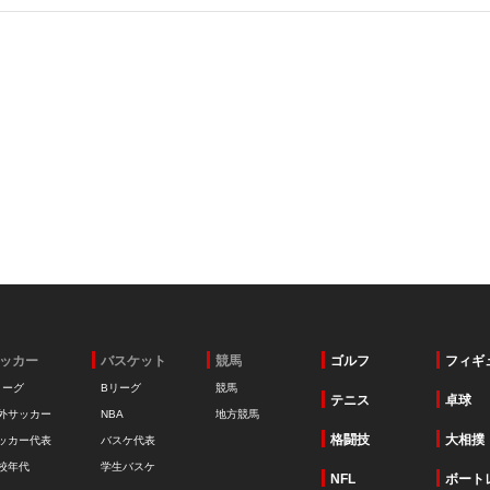
ッカー
バスケット
競馬
ゴルフ
フィギ
リーグ
Bリーグ
競馬
テニス
卓球
外サッカー
NBA
地方競馬
格闘技
大相撲
ッカー代表
バスケ代表
校年代
学生バスケ
NFL
ボート