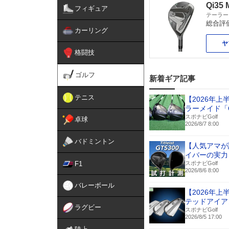
Qi35
フィギュア
テーラー
総合評
カーリング
ヤ
格闘技
ゴルフ
新着ギア記事
テニス
【2026年
ラーメイド「
スポナビGolf
卓球
2026/8/7 8:00
バドミントン
【人気アマが
イバーの実力
F1
スポナビGolf
2026/8/6 8:00
バレーボール
【2026年
テッドアイア
ラグビー
スポナビGolf
2026/8/5 17:00