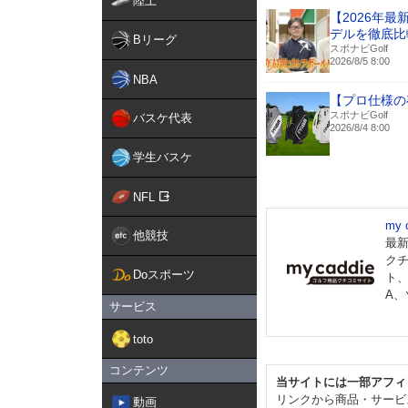
陸上
【2026年
デルを徹底比
Bリーグ
スポナビGolf
2026/8/5 8:00
NBA
【プロ仕様の
スポナビGolf
バスケ代表
2026/8/4 8:00
学生バスケ
NFL
my
他競技
最
ク
Doスポーツ
ト
A
サービス
toto
コンテンツ
当サイトには一部アフィ
リンクから商品・サービ
動画