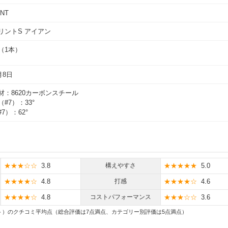
INT
リントS アイアン
円（1本）
月8日
材：8620カーボンスチール
#7）：33°
7）：62°
★★★☆☆
3.8
構えやすさ
★★★★★
5.0
★★★★☆
4.8
打感
★★★★☆
4.6
★★★★☆
4.8
コストパフォーマンス
★★★☆☆
3.6
ト）のクチコミ平均点（総合評価は7点満点、カテゴリー別評価は5点満点）