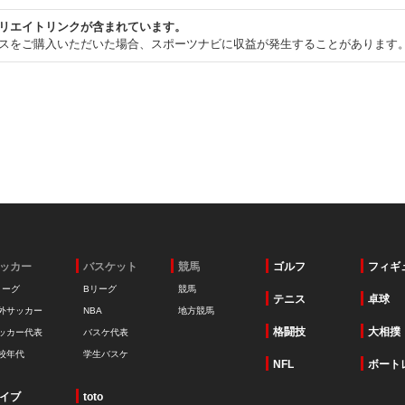
リエイトリンクが含まれています。
スをご購入いただいた場合、スポーツナビに収益が発生することがあります
ッカー
バスケット
競馬
ゴルフ
フィギ
リーグ
Bリーグ
競馬
テニス
卓球
外サッカー
NBA
地方競馬
格闘技
大相撲
ッカー代表
バスケ代表
校年代
学生バスケ
NFL
ボート
イブ
toto