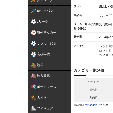
ブランド
BLUEPR
侍ジャパン
商品名
ブループ
Jリーグ
メーカー希望小売価
36,300
格（税込）
海外サッカー
発売日
2024年2
サッカー代表
スペック
ヘッド素
ロフト角（
高校年代
ライ角（#
競馬
カテゴリー別評価
地方競馬
やさしさ
ボートレース
操作性
大相撲
方向性
※詳細は
my caddie
（外部サイ
フィギュア