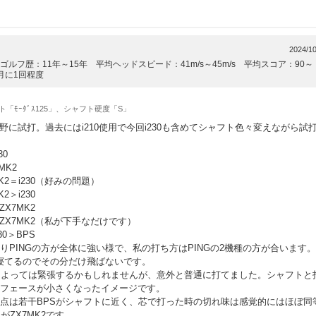
2024/10
ルフ歴：11年～15年 平均ヘッドスピード：41m/s～45m/s 平均スコア：90～
月に1回程度
ト「ﾓｰﾀﾞｽ125」、シャフト硬度「S」
視野に試打。過去にはi210使用で今回i230も含めてシャフト色々変えながら試
30
MK2
K2＝i230（好みの問題）
＞i230
X7MK2
＝ZX7MK2（私が下手なだけです）
0＞BPS
りPINGの方が全体に強い様で、私の打ち方はPINGの2機種の方が合います。
が寝てるのでその分だけ飛ばないです。
によっては緊張するかもしれませんが、意外と普通に打てました。シャフトと
フェースが小さくなったイメージです。
、打点は若干BPSがシャフトに近く、芯で打った時の切れ味は感覚的にはほぼ同
がZX7MK2です。