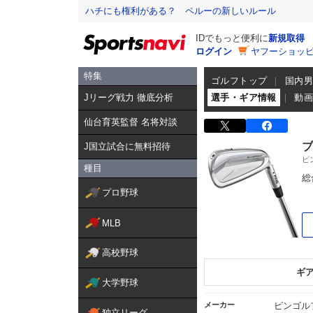
ハチにも権利がある？ ペルーの新しいルール
IDでもっと便利に
新規取得
ログイン
ヤフーショッピ
特集
ゴルフトップ
国内
Jリーグ戦力 徹底分析
選手・ギア情報
動
仙台育英監督 名将対談
ブ
J国立試合に無料招待
ピ
種目
総
プロ野球
MLB
高校野球
ギ
大学野球
メーカー
ピンゴル
独立リーグ