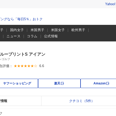
Yahoo
ングなら「毎日5％」おトク
男子
国内女子
米国男子
米国女子
欧州男子
画
ニュース
コラム
公式情報
ループリントS アイアン
ンゴルフ
合評価：
★★★★★★☆
6.6
外部サイト
外部
ヤフーショッピング
楽天
Amazon
ア情報
クチコミ（5件）
フ