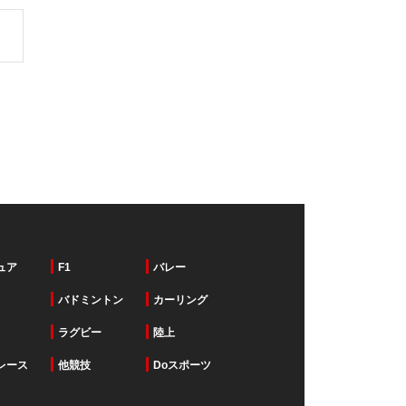
。
ュア
F1
バレー
バドミントン
カーリング
ラグビー
陸上
レース
他競技
Doスポーツ