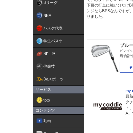
Bリーグ
下目の打点に強い分だけB
ンジならBPSなんですが
NBA
りました。
バスケ代表
学生バスケ
ブルー
ピンゴル
NFL
総合評
他競技
ヤ
Doスポーツ
サービス
my
最
toto
ク
ト
コンテンツ
A
動画