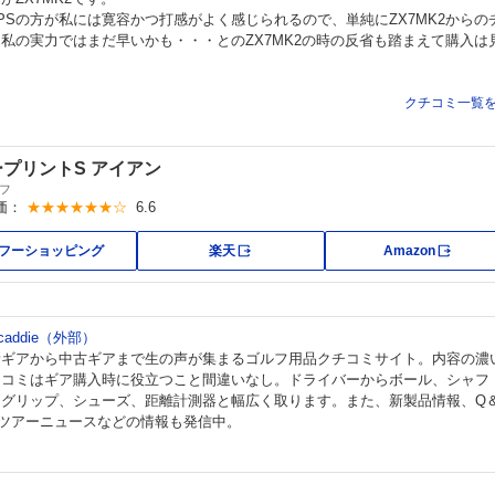
PSの方が私には寛容かつ打感がよく感じられるので、単純にZX7MK2からの
、私の実力ではまだ早いかも・・・とのZX7MK2の時の反省も踏まえて購入は
クチコミ一覧
プリントS アイアン
フ
価：
★★★★★★☆
6.6
外部サイト
外部サ
フーショッピング
楽天
Amazon
 caddie（外部）
新ギアから中古ギアまで生の声が集まるゴルフ用品クチコミサイト。内容の濃
チコミはギア購入時に役立つこと間違いなし。ドライバーからボール、シャフ
、グリップ、シューズ、距離計測器と幅広く取ります。また、新製品情報、Q
、ツアーニュースなどの情報も発信中。