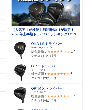
【人気アマが検証】飛距離No.1が決定！
2026年上半期ドライバーランキングTOP10
Qi4D LS ドライバー
テーラーメイドゴルフ
総合評価：
★★★★★☆☆
5.7
クチコミ件数：3件
GTS2 ドライバー
タイトリスト
総合評価：
★★★★★★☆
6.1
クチコミ件数：8件
OPTM X ドライバー
コブラゴルフ
総合評価：
★★★★★★☆
6.7
クチコミ件数：3件