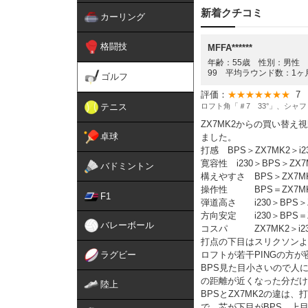
新着クチコミ
カーリング
格闘技
MFFA******
年齢：55歳 性別：男性 ゴ
99 平均ラウンド数：1ヶ
ゴルフ
評価：
★★★★★★★
7
テニス
ロフト角「＃7 33°」、シャフ
ZX7MK2からの買い替え
卓球
ました。
打感 BPS＞ZX7MK2＞i2
寛容性 i230＞BPS＞ZX7
バドミントン
構えやすさ BPS＞ZX7M
操作性 BPS＝ZX7MK2
F1
弾道高さ i230＞BPS＞Z
方向安定 i230＞BPS
バレーボール
コスパ ZX7MK2＞i23
打点の下目はスリクソンよ
ラグビー
ロフトが若干PINGの方
BPS見た目小さいので人
の距離が近くなった分だけ
陸上
BPSとZX7MK2の違は
で、芯が下目がBPS、上目