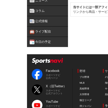
ニュース
当サイトには一部アフィ
コラム
リンクから商品・サービ
公式情報
ライブ配信
今日の予定
Facebook
野球
サ
スポーツナビ
プロ野球
J
公式ページ
MLB
海
X（旧Twitter）
高校野球
サ
スポーツナビ
公式アカウント
大学野球
高
独立リーグ
YouTube
ラ
スポーツナビ
侍ジャパン