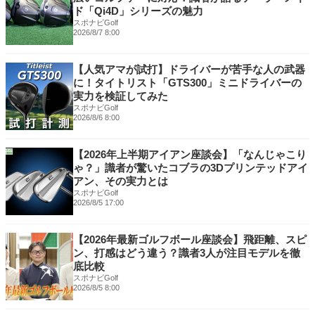
ド「Qi4D」シリーズの魅力
スポナビGolf
2026/8/7 8:00
【人気アマが試打】ドライバーが苦手な人の武器
に！タイトリスト「GTS300」ミニドライバーの
実力を検証してみた
スポナビGolf
2026/8/6 8:00
【2026年上半期アイアン座談会】「なんじゃこり
ゃ？」識者が驚いたコブラの3Dプリンテッドアイ
アン、その実力とは
スポナビGolf
2026/8/5 17:00
【2026年最新ゴルフボール座談会】飛距離、スピ
ン、打感はどう違う？識者3人が注目モデルを徹
底比較
スポナビGolf
2026/8/5 8:00