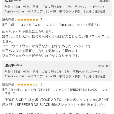
AZDE******
2024/4/6
年齢：34歳 性別：男性 ゴルフ歴：6年～10年 平均ヘッドスピード：
41m/s～45m/s 平均スコア：85～89 平均ラウンド数：1ヶ月に1回程度
総合評価：
★★★★★★★
7
番手「3番」、ロフト角「17.5°」、シャフト「VENTUS」、シャフト硬度「S」
めっちゃくちゃ簡単に上がります。
飛びはしませんが、掴まりも良くよっぽどのことがない限りスライスはし
ません。
フェアウェイウッドが苦手な人におすすめしたいヘッドです。
純正ベンタスは素直なしなりで気持ちよく振れます。
フェアウェイウッド迷子がこれでなくなりそうです。
UMVP******
2023/11/8
年齢：55歳 性別：男性 ゴルフ歴：1年～3年 平均ヘッドスピード：
41m/s～45m/s 平均スコア：90～99 平均ラウンド数：1ヶ月に1回程度
総合評価：
★★★★★☆☆
5
番手「#3と#5」、ロフト角「15°と18°」、シャフト「SPEEDER NX BLACK」、シャフ
ト硬度「S」
TOUR B XD-F #3と#5（TOUR AD TX1-６H のSシャフト）からB2 HT
#3と#5 （SPEEDER NS BLACK 50のSシャフト）へ乗り換えました。