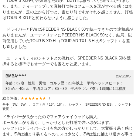
TOUR B XD-Fが強弾道なためか、B2 HTは思っていた通り上がりまし
た。また、ティーアップして直接打つ時はフェースを球がすべる感じはあ
りませんが、芝の上から打つと、当たり前ですがそれを感じません。打感
はTOUR B XD-Fと変わらないように感じました。
ドライバーとFWはSPEEDER NS BLACK 50で統一できたので違和感が
ありませんが、ユーティリティにPEEDER NS BLACK 50なく、結局、以
前使用していたTOUR B XD-H （TOUR AD TX1-６H のSシャフト）を差
し直しました。
ユーティリティのシャフトとの流れが、SPEEDER NS BLACK 50を選
択すると標準でもオーダーでも困るかと思います。
BMBA******
2023/10/5
年齢：62歳 性別：男性 ゴルフ歴：21年以上 平均ヘッドスピード：
36m/s～40m/s 平均スコア：85～89 平均ラウンド数：1週間に1回程度
総合評価：
★★★★★★★
7
番手「3W、5W」、ロフト角「15°、18°」、シャフト「SPEEDER NX BS」、シャフト
硬度「」
ドライバーが良かったのでフェアウェイウッドも購入。
ボールが上がり易く、しっかりとした打感で強い球が出ます。
シャフトはドライバーよりも先の方がしっかりとして、大変振り易く感じ
ます。5Wは捕まり易く右へのミスは少なく、3Wは逆に捕まり過ぎる事は