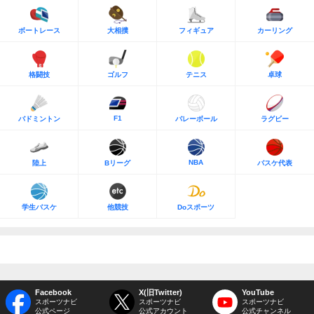
ボートレース
大相撲
フィギュア
カーリング
格闘技
ゴルフ
テニス
卓球
F1
バドミントン
バレーボール
ラグビー
NBA
陸上
Bリーグ
バスケ代表
学生バスケ
他競技
Doスポーツ
Facebook
X(旧Twitter)
YouTube
スポーツナビ
スポーツナビ
スポーツナビ
公式ページ
公式アカウント
公式チャンネル