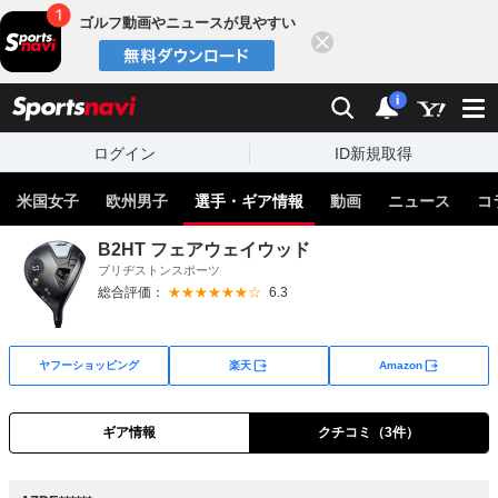
ゴルフ動画やニュースが見やすい
閉じる
sports
検索
通知
i
ログイン
ID新規取得
米国女子
欧州男子
選手・ギア情報
動画
ニュース
コ
B2HT フェアウェイウッド
ブリヂストンスポーツ
総合評価：
★★★★★★☆
6.3
外部サイト
外部サイト
ヤフーショッピング
楽天
Amazon
ギア情報
クチコミ（3件）