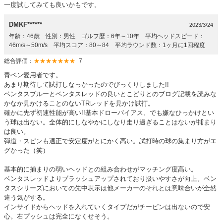
一度試してみても良いかもです。
DMKF******
2023/3/24
年齢：46歳 性別：男性 ゴルフ歴：6年～10年 平均ヘッドスピード：
46m/s～50m/s 平均スコア：80～84 平均ラウンド数：1ヶ月に1回程度
総合評価：
★★★★★★★
7
青ベン愛用者です。
あまり期待して試打しなっかったのでびっくりしました!!
ベンタスブルーとベンタスレッドの良いとこどりとのブログ記載を読みな
かなか見かけることのないTRレッドを見かけ試打。
確かに先ず初速性能が高い!!基本ドローバイアス、でも嫌なひっかけとい
う球は出ない。全体的にしなやかにしなり走り過ぎることはないが捕まり
は良い。
弾道・スピンも適正で安定度がとにかく高い。試打時の球の集まり方がエ
グかった（笑）
基本的に捕まりの弱いヘッドとの組み合わせがマッチング度高い。
ベンタスレッドよりブラッシュアップされており扱いやすさが向上。ベン
タスシリーズにおいての先中表示は他メーカーのそれとは意味合いが全然
違う気がする。
インサイドからヘッドを入れていくタイプだがチーピンは出ないので安
心。右プッシュは完全になくせそう。