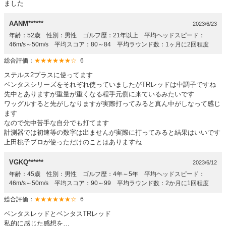
ました
AANM******
2023/6/23
年齢：52歳 性別：男性 ゴルフ歴：21年以上 平均ヘッドスピード：
46m/s～50m/s 平均スコア：80～84 平均ラウンド数：1ヶ月に2回程度
総合評価：
★★★★★★☆
6
ステルス2プラスに使ってます
ベンタスシリーズをそれぞれ使っていましたがTRレッドは中調子ですね
先中とありますが重量が重くなる程手元側に来ているみたいです
ワッグルすると先がしなりますが実際打ってみると真ん中がしなって感じ
ます
なので先中苦手な自分でも打てます
計測器では初速等の数字は出ませんが実際に打ってみると結果はいいです
上田桃子プロが使っただけのことはありますね
VGKQ******
2023/6/12
年齢：45歳 性別：男性 ゴルフ歴：4年～5年 平均ヘッドスピード：
46m/s～50m/s 平均スコア：90～99 平均ラウンド数：2か月に1回程度
総合評価：
★★★★★★☆
6
ベンタスレッドとベンタスTRレッド
私的に感じた感想を…