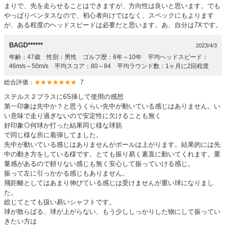
まりで、先を走らせることはできますが、方向性は良いと思います。でも
やっぱりベンタスなので、初心者向けではなく、スペックにもよります
が、ある程度のヘッドスピードは必要だと思います。あ、自分は7Xです。
BAGD******
2023/4/3
年齢：47歳 性別：男性 ゴルフ歴：6年～10年 平均ヘッドスピード：
46m/s～50m/s 平均スコア：80～84 平均ラウンド数：1ヶ月に2回程度
総合評価：
★★★★★★★
7
ステルス２プラスに6S挿して使用の感想
第一印象は先中か？と思うくらい先中が動いている感じはありません。い
い意味で走り過ぎないので安定性に欠けることも無く
好印象◎何球か打った結果同じ様な球筋
で同じ様な所に着弾してました。
先中が動いている感じはありませんがボールは上がります。結果的には先
中の動き方をしている様です。とても振り易く素直に動いてくれます。重
量感があるので頼りない感じも無く安心して振っていける感じ。
振って左に引っかかる感じもありません。
飛距離としてはあまり伸びている感じは受けませんが重い球になりまし
た。
総じてとても扱い易いシャフトです。
球が散らばる、球が上がらない、もう少ししっかりした物にして振ってい
きたい方は