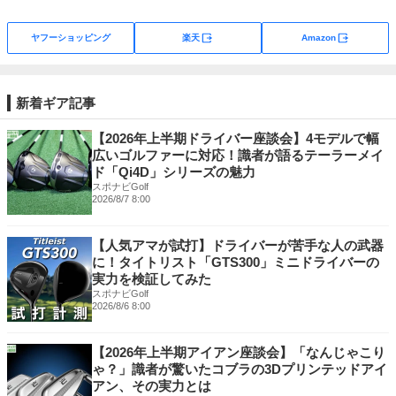
外部サイト
外部サイト
ヤフーショッピング
楽天
Amazon
新着ギア記事
【2026年上半期ドライバー座談会】4モデルで幅
広いゴルファーに対応！識者が語るテーラーメイ
ド「Qi4D」シリーズの魅力
スポナビGolf
2026/8/7 8:00
【人気アマが試打】ドライバーが苦手な人の武器
に！タイトリスト「GTS300」ミニドライバーの
実力を検証してみた
スポナビGolf
2026/8/6 8:00
【2026年上半期アイアン座談会】「なんじゃこり
ゃ？」識者が驚いたコブラの3Dプリンテッドアイ
アン、その実力とは