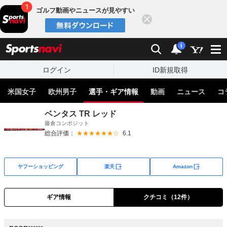
ゴルフ動画やニュースが見やすい
閉じる
sports
検索
通知
i
ログイン
ID新規取得
米国女子
欧州男子
選手・ギア情報
動画
ニュース
コ
ベンタス TR レッド
藤倉コンポジット
総合評価：
★★★★★★☆
6.1
外部サイト
外部サイト
ヤフーショッピング
楽天
Amazon
ギア情報
クチコミ（12件）