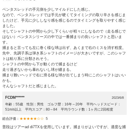
ベンタスレッドの手元側を少しマイルドにした感じ。
なので、ベンタスレッドでは手元が硬くてタイミングの取り辛さを感じま
したけど、手元に少ししなり感を感じるのでタイミングを取りやすく感じ
ました。
そしてシャフトの中間から少し下くらいが程々にしなるので（走る感じで
はない）ベンタスシリーズの中では一番捕まりの良いシャフトと思いま
す。
捕まると言っても左に巻く様な球は出ず、あくまで右のミスを消す程度。
先中、先調子系は弾き系シャフトのイメージが大きいですが、このシャフ
トは粘り系に分類されそう。
シャフトの中間から下が動くので捕まるけど
走り過ぎないから暴れないし球が纏まる。
捕まり難いヘッドで右に滑る様な球が出てしまう時にこのシャフトはいい
かも。
そんなシャフトだと感じました。
FCDM******
2023/6/8
年齢：55歳 性別：男性 ゴルフ歴：16年～20年 平均ヘッドスピード：
51m/s以上 平均スコア：80～84 平均ラウンド数：1ヶ月に2回程度
総合評価：
★★★★★☆☆
5
普段はツアーad di7TXを使用しています。捕まりがよいですが、適度な捕