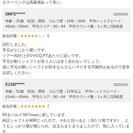
カラーリングは高級感あって良い。
DMFE******
2023/3/18
年齢：33歳 性別：男性 ゴルフ歴：16年～20年 平均ヘッドスピード：
46m/s～50m/s 平均スコア：80～84 平均ラウンド数：1ヶ月に2回程度
総合評価：
★★★★★☆☆
5
試打しました。
手元がとにかく硬いです。
ツアーADだとEVやCQ,PTあたりに近いです。
手元が動くシャフトが合う人には全く合わないでしょう。
逆に手元が硬いシャフトが好きならどんハマりする可能性があるので是非
お試しください。
EZAB******
2023/3/13
年齢：52歳 性別：男性 ゴルフ歴：21年以上 平均ヘッドスピード：
41m/s～45m/s 平均スコア：80～84 平均ラウンド数：1ヶ月に2回程度
総合評価：
★★★★★★★
7
6SをバルドSKYmaxに差しています。
純正シャフトが40Rだったので、それと比べると（当たり前ですが）、と
てもしっかり感が感じられ、出玉もまとまりましたので、気に入っていま
す。