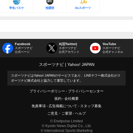
学生バスケ
他競技
Doスポーツ
Facebook
X(旧Twitter)
YouTube
スポーツナビ
スポーツナビ
スポーツナビ
公式ページ
公式アカウント
公式チャンネル
スポーツナビ
Yahoo! JAPAN
スポーツナビはYahoo! JAPANのサービスであり、LINEヤフー株式会社がス
ポーツナビ株式会社と協力して運営しています。
プライバシーポリシー
プライバシーセンター
規約
会社概要
免責事項
広告掲載について
スタッフ募集
ご意見・ご要望
ヘルプ
© Enetpulse Limited
© Kyodo News Digital Co., Ltd.
© International Sports Marketing