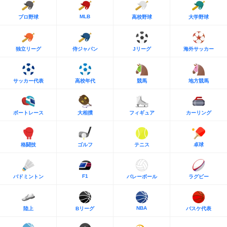
MLB
プロ野球
高校野球
大学野球
独立リーグ
侍ジャパン
Jリーグ
海外サッカー
サッカー代表
高校年代
競馬
地方競馬
ボートレース
大相撲
フィギュア
カーリング
格闘技
ゴルフ
テニス
卓球
F1
バドミントン
バレーボール
ラグビー
NBA
陸上
Bリーグ
バスケ代表