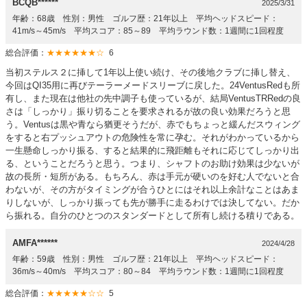
BCQB******
2025/3/31
年齢：68歳 性別：男性 ゴルフ歴：21年以上 平均ヘッドスピード：
41m/s～45m/s 平均スコア：85～89 平均ラウンド数：1週間に1回程度
総合評価：
★★★★★★☆
6
当初ステルス２に挿して1年以上使い続け、その後地クラブに挿し替え、
今回はQI35用に再びテーラーメードスリーブに戻した。24VentusRedも所
有し、また現在は他社の先中調子も使っているが、結局VentusTRRedの良
さは「しっかり」振り切ることを要求されるが故の良い効果だろうと思
う。Ventusは黒や青なら猶更そうだが、赤でもちょっと緩んだスウィング
をすると右プッシュアウトの危険性を常に孕む。それがわかっているから
一生懸命しっかり振る、すると結果的に飛距離もそれに応じてしっかり出
る、ということだろうと思う。つまり、シャフトのお助け効果は少ないが
故の長所・短所がある。もちろん、赤は手元が硬いのを好む人でないと合
わないが、その方がタイミングが合うひとにはそれ以上余計なことはあま
りしないが、しっかり振っても先が勝手に走るわけでは決してない。だか
ら振れる。自分のひとつのスタンダードとして所有し続ける積りである。
AMFA******
2024/4/28
年齢：59歳 性別：男性 ゴルフ歴：21年以上 平均ヘッドスピード：
36m/s～40m/s 平均スコア：80～84 平均ラウンド数：1週間に1回程度
総合評価：
★★★★★☆☆
5