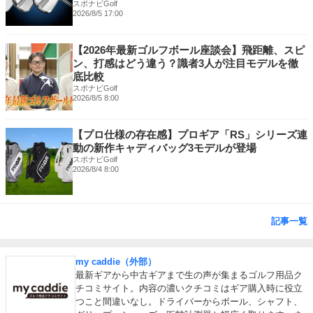
スポナビGolf
2026/8/5 17:00
【2026年最新ゴルフボール座談会】飛距離、スピ
ン、打感はどう違う？識者3人が注目モデルを徹
底比較
スポナビGolf
2026/8/5 8:00
【プロ仕様の存在感】プロギア「RS」シリーズ連
動の新作キャディバッグ3モデルが登場
スポナビGolf
2026/8/4 8:00
記事一覧
my caddie（外部）
最新ギアから中古ギアまで生の声が集まるゴルフ用品ク
チコミサイト。内容の濃いクチコミはギア購入時に役立
つこと間違いなし。ドライバーからボール、シャフト、