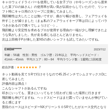
キャロウェイドライバーを使用している女子プロ（や今シーズンから渡米
した某プロの妹さん）の使用率が高い気が以前からしていたので、リシャ
フト時にキャロ用のスリーブに交換してみました。
飛距離性は大したことは無いですが、曲がり幅が改善し、フェアウェイを
外すことが減りました（まぁ私のフェアウェイキープ率は日によってバラ
つきがあるので偶々でしょうけど‥）。
飛距離より安定性を求めるプロが使用する理由の一端が少し理解できたよ
うな気がしました。先が走る感じもほとんどありません。
次は上田桃子Pが挿した某NSの赤いシャフトも試してみたいですね。
EMBM******
2023/7/12
年齢：56歳 性別：男性 ゴルフ歴：21年以上 平均ヘッドスピード：
41m/s～45m/s 平均スコア：80～84 平均ラウンド数：1週間に1回程度
総合評価：
★★★★★★★
7
ネット動画を見て５Rで行けそうなので45.25インチでシム２マックスDに
差してみました
評価内容は満点！
こんなシャフトがあるんですね
叩きにいっても、置きにいってもそう狂わずに狙った場所に行きます
飛距離も伸びてますね、ヘッドスピードはまだ図っていませんが伸びてい
ると感じます
普段のエースはスピーダーNXグリーン５０SRでしたがエース交代となり