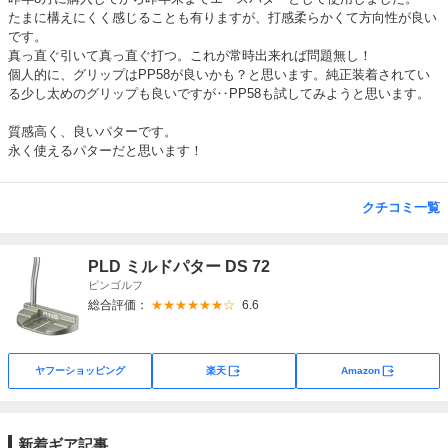
たまに構えにくく感じることも有りますが、打感柔らかくて方向性が良い
です。
真っ直ぐ引いて真っ直ぐ打つ。これが常時出来れば問題無し！
個人的に、グリップはPP58が良いかも？と思います。純正装着されてい
る少し太めのグリップも良いですが‥PP58も試してみようと思います。
質感高く、良いパターです。
永く使えるパターだと思います！
クチコミ一覧
PLD ミルドパター DS 72
ピンゴルフ
総合評価：
★★★★★★☆
6.6
外部サイト
外部サイト
ヤフーショッピング
楽天
Amazon
新着ギア記事