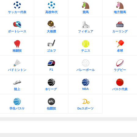
サッカー代表
高校年代
競馬
地方競馬
ボートレース
大相撲
フィギュア
カーリング
格闘技
ゴルフ
テニス
卓球
F1
バドミントン
バレーボール
ラグビー
NBA
陸上
Bリーグ
バスケ代表
学生バスケ
他競技
Doスポーツ