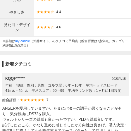
やさしさ
★★★★☆
4.4
見た目・デザイ
★★★★☆
4.6
ン
※詳細は
my caddie
（外部サイト）のクチコミ平均点（総合評価は7点満点、カテゴリー
別評価は5点満点）
新着クチコミ
KQQF******
2023/4/15
年齢：48歳 性別：男性 ゴルフ歴：6年～10年 平均ヘッドスピード：
41m/s～45m/s 平均スコア：90～99 平均ラウンド数：1ヶ月に1回程度
総合評価：
★★★★★★★
7
ANSERを愛用していますが、たまにパターの調子が悪くなることが有
り、気分転換にDS72を購入。
ヴォルトシリーズの質感も良かったですが、PLDも質感良いです。
試打したところ、かなり重めに感じましたが方向性は良さげ。購入決定！
昨年8月に購入してから昨年末までエースパターとして使用しました。