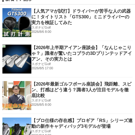
【人気アマが試打】ドライバーが苦手な人の武器
に！タイトリスト「GTS300」ミニドライバーの
実力を検証してみた
スポナビGolf
2026/8/6 8:00
【2026年上半期アイアン座談会】「なんじゃこり
ゃ？」識者が驚いたコブラの3Dプリンテッドアイ
アン、その実力とは
スポナビGolf
2026/8/5 17:00
【2026年最新ゴルフボール座談会】飛距離、スピ
ン、打感はどう違う？識者3人が注目モデルを徹
底比較
スポナビGolf
2026/8/5 8:00
【プロ仕様の存在感】プロギア「RS」シリーズ連
動の新作キャディバッグ3モデルが登場
スポナビGolf