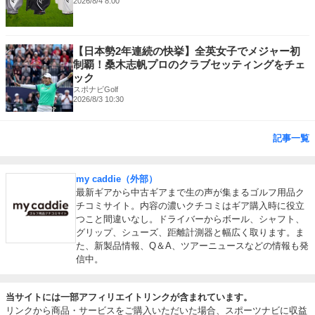
2026/8/4 8:00
【日本勢2年連続の快挙】全英女子でメジャー初
制覇！桑木志帆プロのクラブセッティングをチェ
ック
スポナビGolf
2026/8/3 10:30
記事一覧
my caddie（外部）
最新ギアから中古ギアまで生の声が集まるゴルフ用品ク
チコミサイト。内容の濃いクチコミはギア購入時に役立
つこと間違いなし。ドライバーからボール、シャフト、
グリップ、シューズ、距離計測器と幅広く取ります。ま
た、新製品情報、Q＆A、ツアーニュースなどの情報も発
信中。
当サイトには一部アフィリエイトリンクが含まれています。
リンクから商品・サービスをご購入いただいた場合、スポーツナビに収益