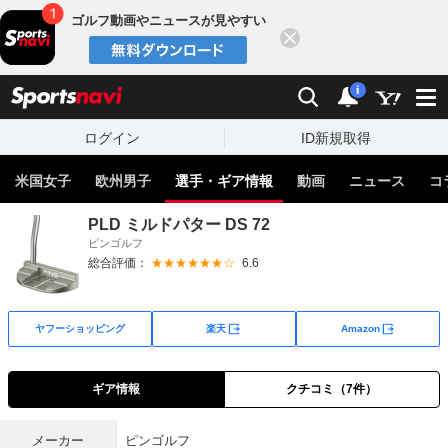
ゴルフ動画やニュースが見やすい
閉じる
sports
検索
通知
i
ログイン
ID新規取得
米国女子
欧州男子
選手・ギア情報
動画
ニュース
コ
PLD ミルドパター DS 72
ピンゴルフ
総合評価：
★★★★★★☆
6.6
外部サイト
外部サイト
ヤフーショッピング
楽天
Amazon
ギア情報
クチコミ（7件）
メーカー
ピンゴルフ