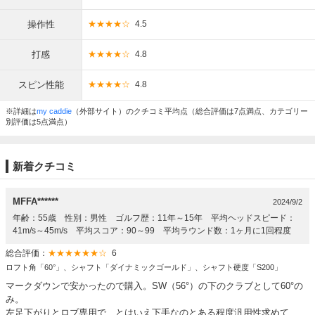
操作性
★★★★☆
4.5
打感
★★★★☆
4.8
スピン性能
★★★★☆
4.8
※詳細は
my caddie
（外部サイト）のクチコミ平均点（総合評価は7点満点、カテゴリー
別評価は5点満点）
新着クチコミ
MFFA******
2024/9/2
年齢：55歳 性別：男性 ゴルフ歴：11年～15年 平均ヘッドスピード：
41m/s～45m/s 平均スコア：90～99 平均ラウンド数：1ヶ月に1回程度
総合評価：
★★★★★★☆
6
ロフト角「60°」、シャフト「ダイナミックゴールド」、シャフト硬度「S200」
マークダウンで安かったので購入。SW（56°）の下のクラブとして60°の
み。
左足下がりとロブ専用で、とはいえ下手なのとある程度汎用性求めて