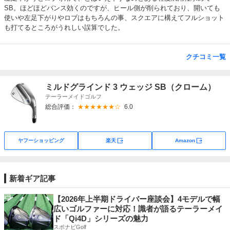
SB。ほどほどバンス効くのですが、ヒール側が削られており、開いても
使いや左足下がりやロブはもちろんの事、スクエアに構えてフルショット
も打てるところがうれしい誤算でした。
クチコミ一覧
ミルドグラインド 3 ウェッジ SB（クローム）
テーラーメイドゴルフ
総合評価：
★★★★★★☆
6.0
外部サイト
外部サイト
ヤフーショッピング
楽天
Amazon
新着ギア記事
【2026年上半期ドライバー座談会】4モデルで幅
広いゴルファーに対応！識者が語るテーラーメイ
ド「Qi4D」シリーズの魅力
スポナビGolf