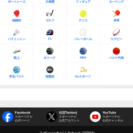
ボートレース
大相撲
フィギュア
カーリング
格闘技
ゴルフ
テニス
卓球
F1
バドミントン
バレーボール
ラグビー
NBA
陸上
Bリーグ
バスケ代表
学生バスケ
他競技
Doスポーツ
Facebook
X(旧Twitter)
YouTube
スポーツナビ
スポーツナビ
スポーツナビ
公式ページ
公式アカウント
公式チャンネル