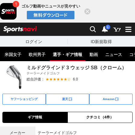
ゴルフ動画やニュースが見やすい
閉じる
sports
検索
通知
i
ログイン
ID新規取得
米国女子
欧州男子
選手・ギア情報
動画
ニュース
コ
ミルドグラインド 3 ウェッジ SB（クローム）
テーラーメイドゴルフ
総合評価：
★★★★★★☆
6.0
外部サイト
外部サイト
ヤフーショッピング
楽天
Amazon
ギア情報
クチコミ（4件）
メーカー
テーラーメイドゴルフ