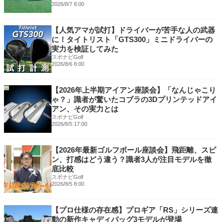
2026/8/7 8:00
【人気アマが試打】ドライバーが苦手な人の武器
に！タイトリスト「GTS300」ミニドライバーの
実力を検証してみた
スポナビGolf
2026/8/6 8:00
【2026年上半期アイアン座談会】「なんじゃこり
ゃ？」識者が驚いたコブラの3Dプリンテッドアイ
アン、その実力とは
スポナビGolf
2026/8/5 17:00
【2026年最新ゴルフボール座談会】飛距離、スピ
ン、打感はどう違う？識者3人が注目モデルを徹
底比較
スポナビGolf
2026/8/5 8:00
【プロ仕様の存在感】プロギア「RS」シリーズ連
動の新作キャディバッグ3モデルが登場