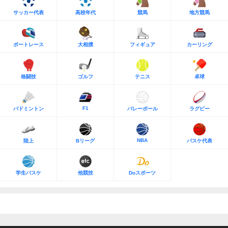
サッカー代表
高校年代
競馬
地方競馬
ボートレース
大相撲
フィギュア
カーリング
格闘技
ゴルフ
テニス
卓球
F1
バドミントン
バレーボール
ラグビー
NBA
陸上
Bリーグ
バスケ代表
学生バスケ
他競技
Doスポーツ