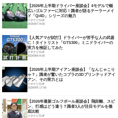
【2026年上半期ドライバー座談会】4モデルで幅
広いゴルファーに対応！識者が語るテーラーメイ
ド「Qi4D」シリーズの魅力
スポナビGolf
2026/8/7 8:00
【人気アマが試打】ドライバーが苦手な人の武器
に！タイトリスト「GTS300」ミニドライバーの
実力を検証してみた
スポナビGolf
2026/8/6 8:00
【2026年上半期アイアン座談会】「なんじゃこり
ゃ？」識者が驚いたコブラの3Dプリンテッドアイ
アン、その実力とは
スポナビGolf
2026/8/5 17:00
【2026年最新ゴルフボール座談会】飛距離、スピ
ン、打感はどう違う？識者3人が注目モデルを徹
底比較
スポナビGolf