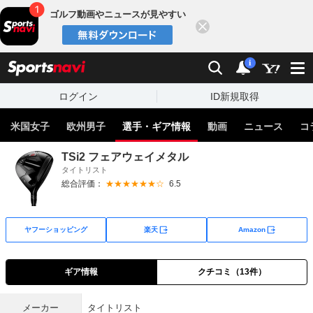
ゴルフ動画やニュースが見やすい
閉じる
sports
検索
通知
i
ログイン
ID新規取得
米国女子
欧州男子
選手・ギア情報
動画
ニュース
コ
TSi2 フェアウェイメタル
タイトリスト
総合評価：
★★★★★★☆
6.5
外部サイト
外部サイト
ヤフーショッピング
楽天
Amazon
ギア情報
クチコミ（13件）
メーカー
タイトリスト