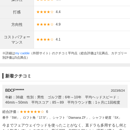
打感
★★★★☆
4.4
方向性
★★★★☆
4.9
コストパフォー
★★★★☆
4.1
マンス
※詳細は
my caddie
（外部サイト）のクチコミ平均点（総合評価は7点満点、カテゴリー
別評価は5点満点）
新着クチコミ
BDCF******
2023/8/24
年齢：38歳 性別：男性 ゴルフ歴：6年～10年 平均ヘッドスピード：
46m/s～50m/s 平均スコア：85～89 平均ラウンド数：1ヶ月に1回程度
総合評価：
★★★★★★☆
6
番手「5W」、ロフト角「17.5°」、シャフト「Diamana ZF」、シャフト硬度「5X」
今までフェアウェイウッドを使ったことがなく、直ドラも多用するし何と