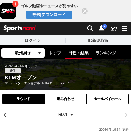
ゴルフ動画やニュースが見やすい
閉じる
sports
検索
通知
i
ログイン
ID新規取得
欧州男子
トップ
日程・結果
ランキング
2026/6/4～6/7
オランダ
終了
KLMオープン
ザ・インターナショナル
6914ヤード
パー71
ラウンド
組み合わせ
ホールバイホール
2026/8/3 16:34