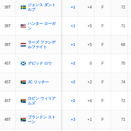
ジェンス ダント
38T
+1
+4
F
72
ルプ
ハンター ローガ
38T
+1
+5
F
71
ン
ラーズ ファンデ
38T
+1
+5
F
68
ルファイト
デビッド ロウ
45T
+2
0
F
70
JC リッチー
45T
+2
+2
F
74
ロビン ウィリア
45T
+2
+6
F
72
ムズ
ブランドン スト
48T
+3
+1
F
71
ーン