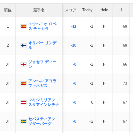
順位
選手名
スコア
Today
Hole
1
エウヘニオ ロペ
1
-11
-1
F
69
ス チャカラ
オリバー リンデ
2
-10
-2
F
69
ル
ジョセフ ディー
3T
-8
-2
F
66
ン
アンヘル アヨラ
3T
-8
-1
F
73
ファネガス
マキシミリアン
3T
-8
0
F
67
スタアインレチナ
セバスティアン
3T
-8
+2
F
67
ソダーバーグ