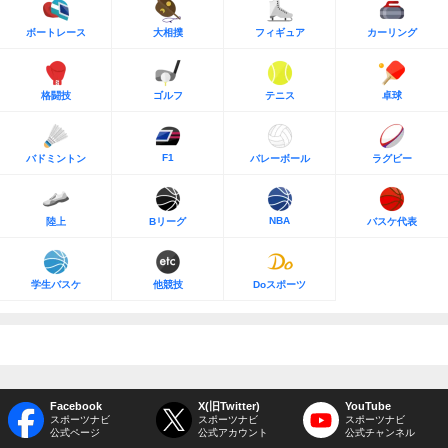
ボートレース
大相撲
フィギュア
カーリング
格闘技
ゴルフ
テニス
卓球
F1
バドミントン
バレーボール
ラグビー
NBA
陸上
Bリーグ
バスケ代表
学生バスケ
他競技
Doスポーツ
Facebook
X(旧Twitter)
YouTube
スポーツナビ
スポーツナビ
スポーツナビ
公式ページ
公式アカウント
公式チャンネル