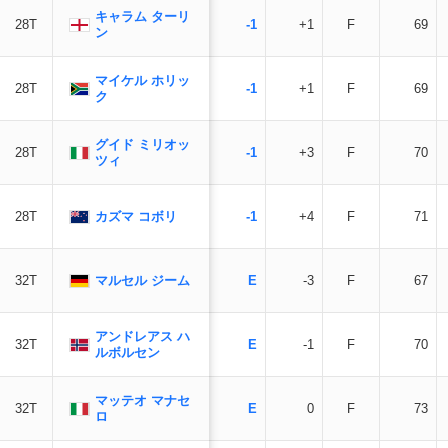
キャラム ターリ
28T
-1
+1
F
69
ン
マイケル ホリッ
28T
-1
+1
F
69
ク
グイド ミリオッ
28T
-1
+3
F
70
ツィ
カズマ コボリ
28T
-1
+4
F
71
マルセル ジーム
32T
E
-3
F
67
アンドレアス ハ
32T
E
-1
F
70
ルボルセン
マッテオ マナセ
32T
E
0
F
73
ロ