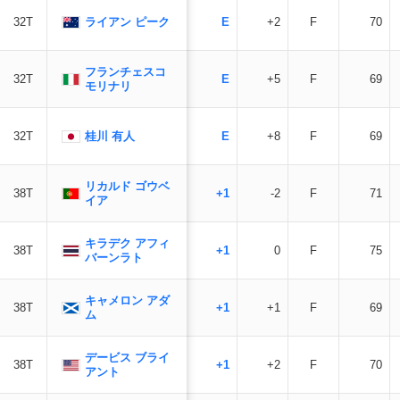
ライアン ピーク
32T
E
+2
F
70
フランチェスコ
32T
E
+5
F
69
モリナリ
桂川 有人
32T
E
+8
F
69
リカルド ゴウベ
38T
+1
-2
F
71
イア
キラデク アフィ
38T
+1
0
F
75
バーンラト
キャメロン アダ
38T
+1
+1
F
69
ム
デービス ブライ
38T
+1
+2
F
70
アント