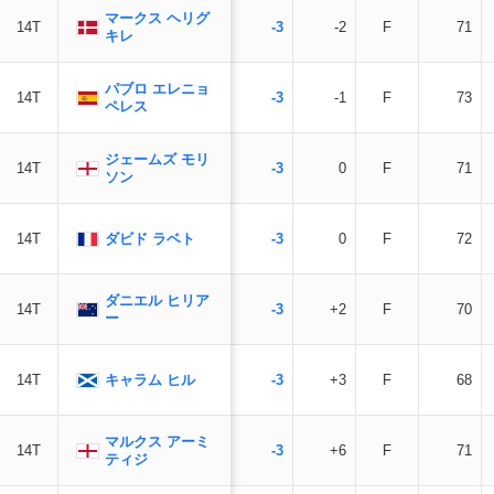
マークス ヘリグ
14T
-3
-2
F
71
キレ
パブロ エレニョ
14T
-3
-1
F
73
ペレス
ジェームズ モリ
14T
-3
0
F
71
ソン
ダビド ラベト
14T
-3
0
F
72
ダニエル ヒリア
14T
-3
+2
F
70
ー
キャラム ヒル
14T
-3
+3
F
68
マルクス アーミ
14T
-3
+6
F
71
ティジ