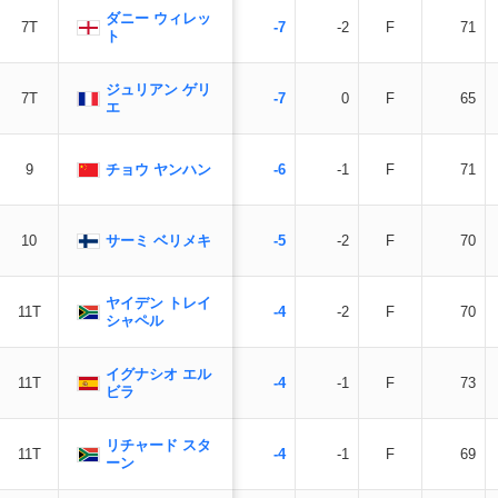
ダニー ウィレッ
7T
-7
-2
F
71
ト
ジュリアン ゲリ
7T
-7
0
F
65
エ
チョウ ヤンハン
9
-6
-1
F
71
サーミ ベリメキ
10
-5
-2
F
70
ヤイデン トレイ
11T
-4
-2
F
70
シャペル
イグナシオ エル
11T
-4
-1
F
73
ビラ
リチャード スタ
11T
-4
-1
F
69
ーン