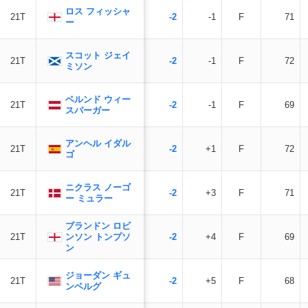
ロス フィッシャ
21T
-2
-1
F
71
ー
スコット ジェイ
21T
-2
-1
F
72
ミソン
ベルンド ウィー
21T
-2
-1
F
69
スバーガー
アンヘル イダル
21T
-2
+1
F
72
ゴ
ニクラス ノーゴ
21T
-2
+3
F
71
ー ミュラー
ブランドン ロビ
ンソン トンプソ
21T
-2
+4
F
69
ン
ジョーダン ギュ
21T
-2
+5
F
68
ンベルグ