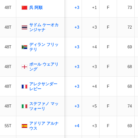
呉 阿順
48T
+3
+1
F
73
サドム ケーオカ
48T
+3
+3
F
72
ンジャナ
ディラン フリッ
48T
+3
+4
F
69
テリ
ポール ウェアリ
48T
+3
+3
F
68
ング
アレクサンダー
48T
+3
+4
F
68
レビー
ステファノ マッ
48T
+3
+5
F
74
ツォーリ
アドリア アルナ
55T
+4
+3
F
69
ウス