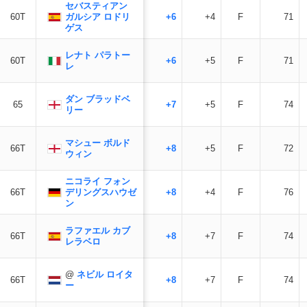
セバスティアン
ガルシア ロドリ
60T
+6
+4
F
71
ゲス
レナト パラトー
60T
+6
+5
F
71
レ
ダン ブラッドベ
65
+7
+5
F
74
リー
マシュー ボルド
66T
+8
+5
F
72
ウィン
ニコライ フォン
デリングスハウゼ
66T
+8
+4
F
76
ン
ラファエル カブ
66T
+8
+7
F
74
レラベロ
@
ネビル ロイタ
66T
+8
+7
F
74
ー