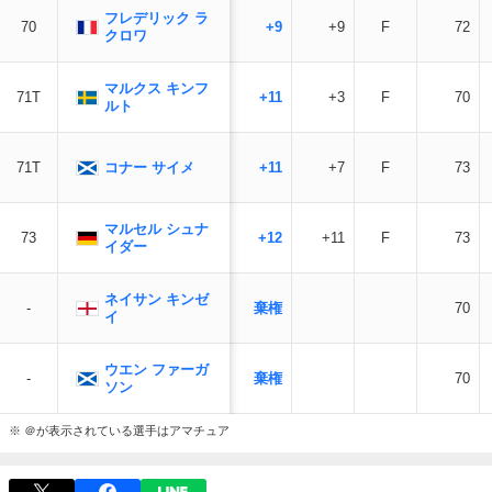
フレデリック ラ
70
+9
+9
F
72
クロワ
マルクス キンフ
71T
+11
+3
F
70
ルト
コナー サイメ
71T
+11
+7
F
73
マルセル シュナ
73
+12
+11
F
73
イダー
ネイサン キンゼ
棄権
-
70
イ
ウエン ファーガ
棄権
-
70
ソン
※ ＠が表示されている選手はアマチュア