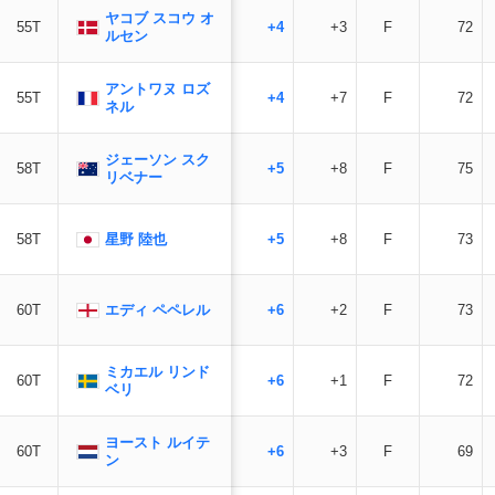
ヤコブ スコウ オ
55T
+4
+3
F
72
ルセン
アントワヌ ロズ
55T
+4
+7
F
72
ネル
ジェーソン スク
58T
+5
+8
F
75
リベナー
星野 陸也
58T
+5
+8
F
73
エディ ペペレル
60T
+6
+2
F
73
ミカエル リンド
60T
+6
+1
F
72
ベリ
ヨースト ルイテ
60T
+6
+3
F
69
ン