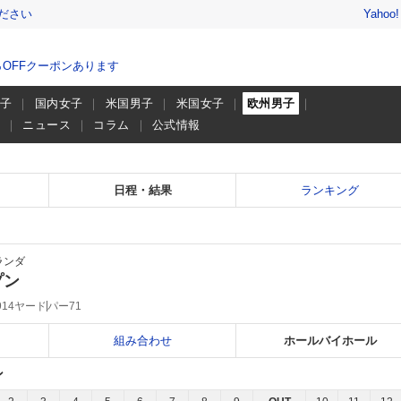
ださい
Yahoo
％OFFクーポンあります
男子
国内女子
米国男子
米国女子
欧州男子
画
ニュース
コラム
公式情報
日程・結果
ランキング
ランダ
プン
914ヤード
パー71
組み合わせ
ホールバイホール
ン