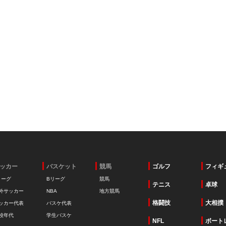
ッカー
バスケット
競馬
ゴルフ
フィギ
リーグ
Bリーグ
競馬
テニス
卓球
外サッカー
NBA
地方競馬
格闘技
大相撲
ッカー代表
バスケ代表
校年代
学生バスケ
NFL
ボート