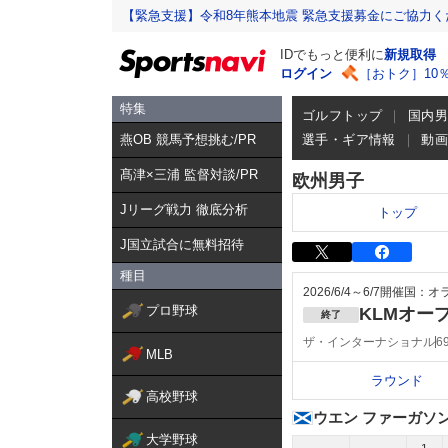
【緊急支援】令和8年熊本地震 緊急支援募金にご協力く
IDでもっと便利に
新規取得
ログイン
［おトク］10
特集
ゴルフトップ
国内
燕OB 競馬予想挑む/PR
選手・ギア情報
動
髙津×三浦 監督対談/PR
欧州男子
Jリーグ戦力 徹底分析
トップ
J国立試合に無料招待
種目
2026/6/4～6/7
開催国：オ
プロ野球
KLMオー
終了
ザ・インターナショナル
6
MLB
ラウンド
高校野球
ウエン ファーガソ
大学野球