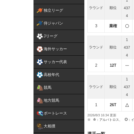
1
ラウンド
順位
437
独立リーグ
4
侍ジャパン
3
棄権
Jリーグ
1
ラウンド
順位
437
海外サッカー
4
サッカー代表
2
12T
高校年代
1
ラウンド
順位
437
競馬
4
地方競馬
1
26T
ボートレース
2026/8/3 16:34
：アルバトロス、
：
大相撲
選手一覧