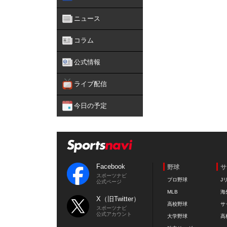
ニュース
コラム
公式情報
ライブ配信
今日の予定
Facebook
野球
サ
スポーツナビ
プロ野球
J
公式ページ
MLB
海
X（旧Twitter）
高校野球
サ
スポーツナビ
公式アカウント
大学野球
高