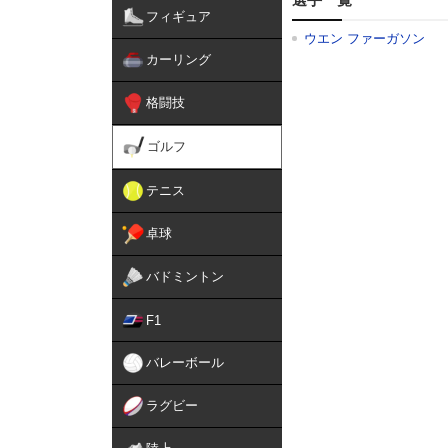
フィギュア
ウエン ファーガソン
カーリング
格闘技
ゴルフ
テニス
卓球
バドミントン
F1
バレーボール
ラグビー