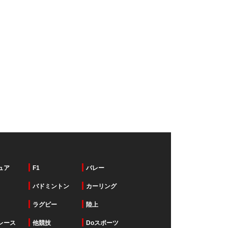
ュア
F1
バレー
バドミントン
カーリング
ラグビー
陸上
レース
他競技
Doスポーツ