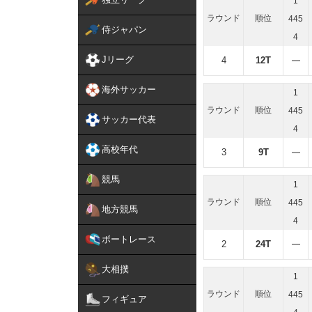
1
ラウンド
順位
445
侍ジャパン
4
Jリーグ
4
12T
海外サッカー
1
ラウンド
順位
445
サッカー代表
4
高校年代
3
9T
競馬
1
ラウンド
順位
445
地方競馬
4
ボートレース
2
24T
大相撲
1
ラウンド
順位
445
フィギュア