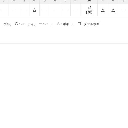
5
4
3
4
3
4
5
4
36
4
4
3
+2
(38)
イーグル、
：バーディ、
：パー、
：ボギー、
：ダブルボギー