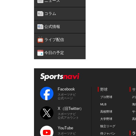
ニュース
コラム
公式情報
ライブ配信
今日の予定
Facebook
野球
サ
スポーツナビ
プロ野球
J
公式ページ
MLB
海
X（旧Twitter）
高校野球
サ
スポーツナビ
公式アカウント
大学野球
高
独立リーグ
YouTube
ラ
スポーツナビ
侍ジャパン