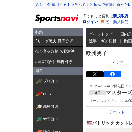
AIに「仕事用イヤホン選んで」と頼んで実際に買った
IDでもっと便利に
新規取得
ログイン
初回購入限定
特集
ゴルフトップ
国内
Jリーグ戦力 徹底分析
選手・ギア情報
動
仙台育英監督 名将対談
欧州男子
J国立試合に無料招待
トップ
種目
プロ野球
2026/4/9～4/12
開催国：ア
マスター
終了
MLB
オーガスタ・ナショナルG
高校野球
ラウンド
大学野球
パトリック カント
独立リーグ