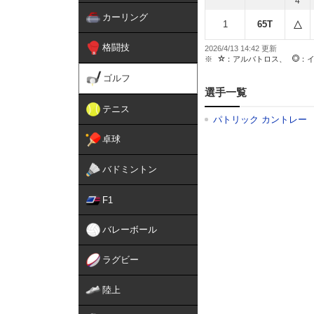
4
カーリング
1
65T
格闘技
2026/4/13 14:42
：アルバトロス、
：
ゴルフ
選手一覧
テニス
パトリック カントレー
卓球
バドミントン
F1
バレーボール
ラグビー
陸上