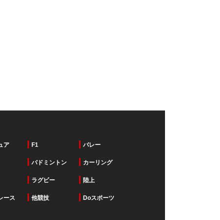
ュア
F1
バレー
バドミントン
カーリング
ラグビー
陸上
レース
他競技
Doスポーツ