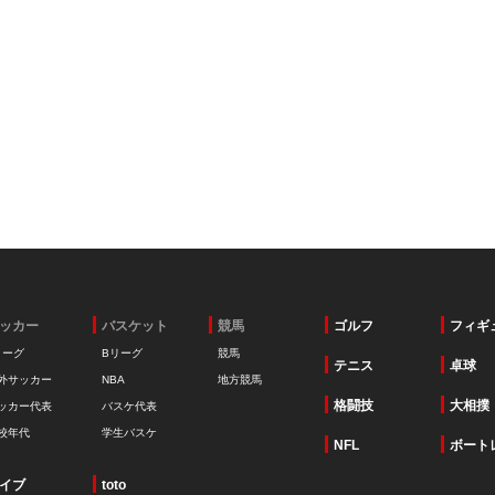
ッカー
バスケット
競馬
ゴルフ
フィギ
リーグ
Bリーグ
競馬
テニス
卓球
外サッカー
NBA
地方競馬
格闘技
大相撲
ッカー代表
バスケ代表
校年代
学生バスケ
NFL
ボート
イブ
toto