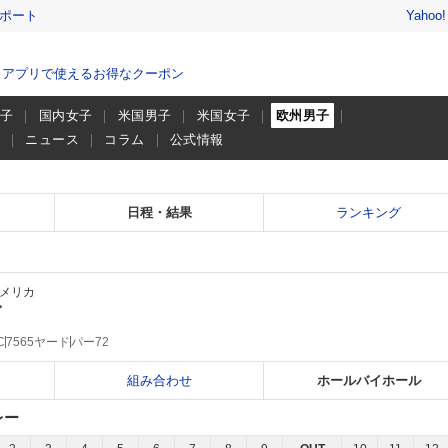
レポート
Yahoo
、アプリで使えるお得なクーポン
男子
国内女子
米国男子
米国女子
欧州男子
画
ニュース
コラム
公式情報
日程・結果
ランキング
メリカ
ズ
C
7565ヤード
パー72
組み合わせ
ホールバイホール
レー