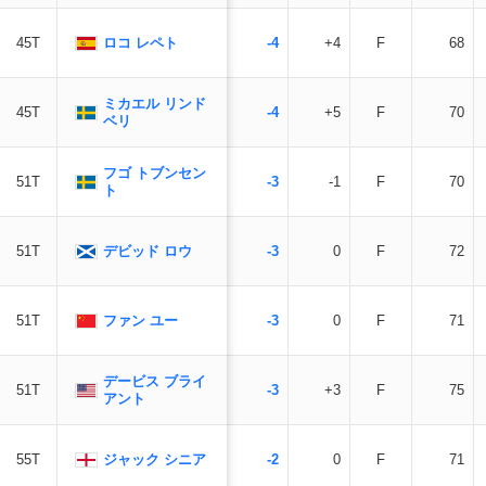
ロコ レペト
45T
-4
+4
F
68
ミカエル リンド
45T
-4
+5
F
70
ベリ
フゴ トブンセン
51T
-3
-1
F
70
ト
デビッド ロウ
51T
-3
0
F
72
ファン ユー
51T
-3
0
F
71
デービス ブライ
51T
-3
+3
F
75
アント
ジャック シニア
55T
-2
0
F
71