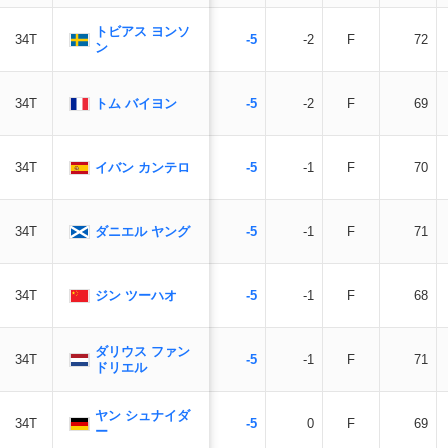
トビアス ヨンソ
34T
-5
-2
F
72
ン
トム バイヨン
34T
-5
-2
F
69
イバン カンテロ
34T
-5
-1
F
70
ダニエル ヤング
34T
-5
-1
F
71
ジン ツーハオ
34T
-5
-1
F
68
ダリウス ファン
34T
-5
-1
F
71
ドリエル
ヤン シュナイダ
34T
-5
0
F
69
ー