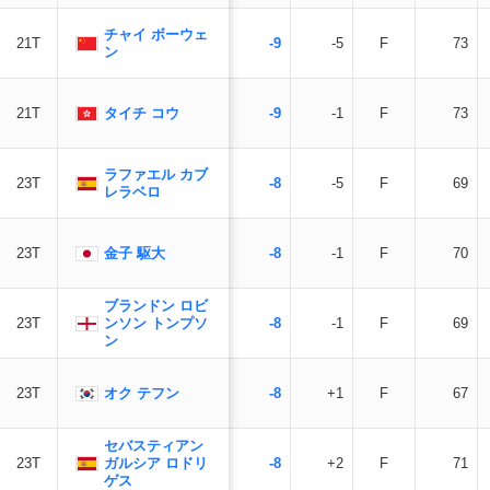
チャイ ボーウェ
21T
-9
-5
F
73
ン
タイチ コウ
21T
-9
-1
F
73
ラファエル カブ
23T
-8
-5
F
69
レラベロ
金子 駆大
23T
-8
-1
F
70
ブランドン ロビ
ンソン トンプソ
23T
-8
-1
F
69
ン
オク テフン
23T
-8
+1
F
67
セバスティアン
ガルシア ロドリ
23T
-8
+2
F
71
ゲス