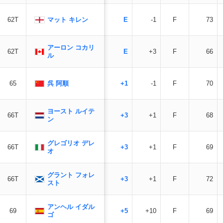
マット キレン
62T
E
-1
F
73
アーロン コカリ
62T
E
+3
F
66
ル
呉 阿順
65
+1
-1
F
70
ヨースト ルイテ
66T
+3
+1
F
68
ン
グレゴリオ デレ
66T
+3
+1
F
69
オ
グラント フォレ
66T
+3
+1
F
72
スト
アンヘル イダル
69
+5
+10
F
69
ゴ