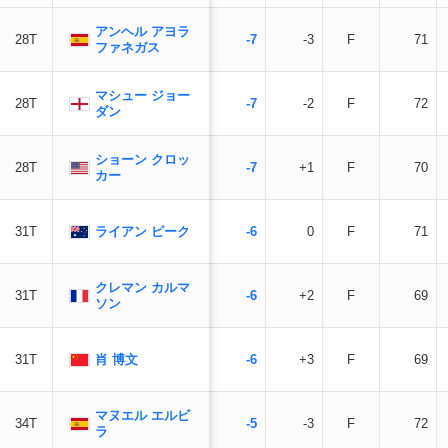
アンヘル アヨラ
28T
-7
-3
F
71
ファネガス
マシュー ジョー
28T
-7
-2
F
72
ダン
ショーン クロッ
28T
-7
+1
F
70
カー
ライアン ピーク
31T
-6
0
F
71
クレマン カルマ
31T
-6
+2
F
69
ソン
肖 博文
31T
-6
+3
F
69
マヌエル エルビ
34T
-5
-3
F
72
ラ