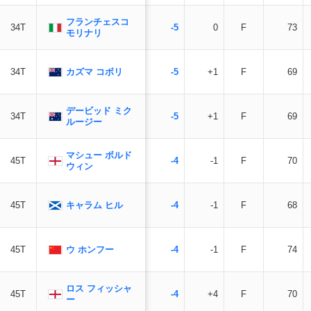
フランチェスコ
34T
-5
0
F
73
モリナリ
カズマ コボリ
34T
-5
+1
F
69
デービッド ミク
34T
-5
+1
F
69
ルージー
マシュー ボルド
45T
-4
-1
F
70
ウィン
キャラム ヒル
45T
-4
-1
F
68
ウ ホンフー
45T
-4
-1
F
74
ロス フィッシャ
45T
-4
+4
F
70
ー