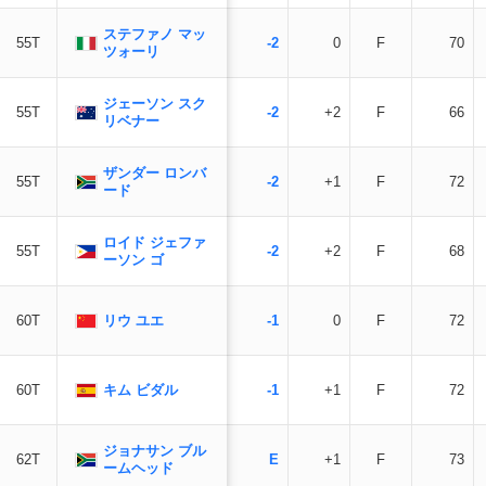
ステファノ マッ
55T
-2
0
F
70
ツォーリ
ジェーソン スク
55T
-2
+2
F
66
リベナー
ザンダー ロンバ
55T
-2
+1
F
72
ード
ロイド ジェファ
55T
-2
+2
F
68
ーソン ゴ
リウ ユエ
60T
-1
0
F
72
キム ビダル
60T
-1
+1
F
72
ジョナサン ブル
62T
E
+1
F
73
ームヘッド