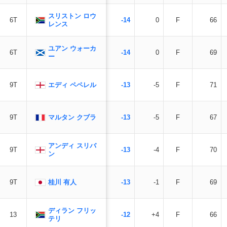
スリストン ロウ
6T
-14
0
F
66
レンス
ユアン ウォーカ
6T
-14
0
F
69
ー
エディ ペペレル
9T
-13
-5
F
71
マルタン クブラ
9T
-13
-5
F
67
アンディ スリバ
9T
-13
-4
F
70
ン
桂川 有人
9T
-13
-1
F
69
ディラン フリッ
13
-12
+4
F
66
テリ