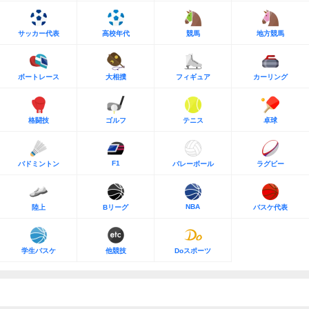
サッカー代表
高校年代
競馬
地方競馬
ボートレース
大相撲
フィギュア
カーリング
格闘技
ゴルフ
テニス
卓球
F1
バドミントン
バレーボール
ラグビー
NBA
陸上
Bリーグ
バスケ代表
学生バスケ
他競技
Doスポーツ