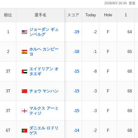
2026/8/3 16:34
順位
選手名
スコア
Today
Hole
1
ジョーダン ギュ
1
-19
-2
F
64
ンベルグ
ホルヘ カンピー
2
-18
-1
F
65
ヨ
エイドリアン オ
3T
-15
-8
F
68
タエギ
チョウ ヤンハン
3T
-15
-3
F
68
マルクス アーミ
3T
-15
-3
F
69
ティジ
ダニエル ロドリ
6T
-14
-2
F
68
ゲス