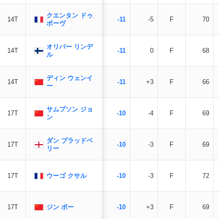
クエンタン ドゥ
14T
-11
-5
F
70
ボーヴ
オリバー リンデ
14T
-11
0
F
68
ル
ディン ウェンイ
14T
-11
+3
F
66
ー
サムプソン ジョ
17T
-10
-4
F
69
ン
ダン ブラッドベ
17T
-10
-3
F
69
リー
ウーゴ クサル
17T
-10
-3
F
72
ジン ボー
17T
-10
+3
F
69