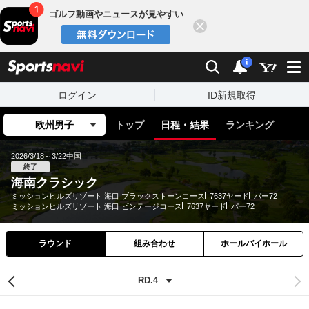
ゴルフ動画やニュースが見やすい
閉じる
sports
検索
通知
i
ログイン
ID新規取得
欧州男子
トップ
日程・結果
ランキング
2026/3/18～3/22
中国
終了
海南クラシック
ミッションヒルズリゾート 海口 ブラックストーンコース
7637ヤード
パー72
ミッションヒルズリゾート 海口 ビンテージコース
7637ヤード
パー72
ラウンド
組み合わせ
ホールバイホール