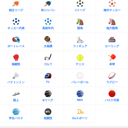
独立リーグ
侍ジャパン
Jリーグ
海外サッカー
サッカー代表
高校年代
競馬
地方競馬
ボートレース
大相撲
フィギュア
カーリング
格闘技
ゴルフ
テニス
卓球
F1
バドミントン
バレーボール
ラグビー
NBA
陸上
Bリーグ
バスケ代表
学生バスケ
他競技
Doスポーツ