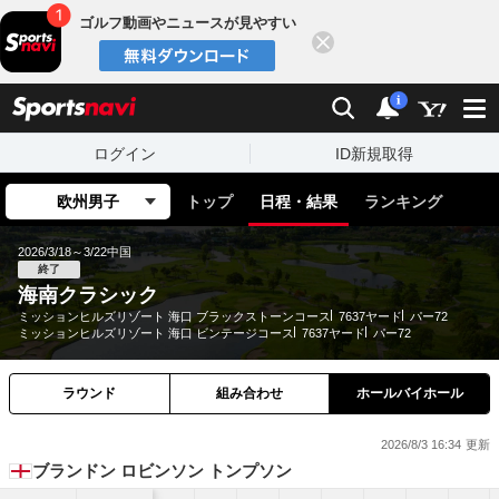
ゴルフ動画やニュースが見やすい
閉じる
sports
検索
通知
i
ログイン
ID新規取得
欧州男子
トップ
日程・結果
ランキング
2026/3/18～3/22
中国
終了
海南クラシック
ミッションヒルズリゾート 海口 ブラックストーンコース
7637ヤード
パー72
ミッションヒルズリゾート 海口 ビンテージコース
7637ヤード
パー72
ラウンド
組み合わせ
ホールバイホール
2026/8/3 16:34
ブランドン ロビンソン トンプソン