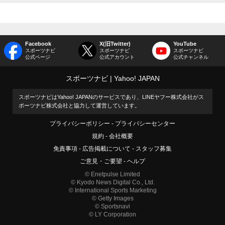
Facebook
X(旧Twitter)
YouTube
スポーツナビ
スポーツナビ
スポーツナビ
公式ページ
公式アカウント
公式チャンネル
スポーツナビ
Yahoo! JAPAN
スポーツナビはYahoo! JAPANのサービスであり、LINEヤフー株式会社がス
ポーツナビ株式会社と協力して運営しています。
プライバシーポリシー
プライバシーセンター
規約
会社概要
免責事項
広告掲載について
スタッフ募集
ご意見・ご要望
ヘルプ
© Enetpulse Limited
© Kyodo News Digital Co., Ltd.
© International Sports Marketing
© Getty Images
© Sportsnavi
© LY Corporation