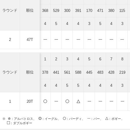
ラウンド
順位
368
529
300
391
170
471
380
115
4
5
4
4
3
5
4
3
2
47T
1
2
3
4
5
6
7
8
ラウンド
順位
378
441
561
588
445
483
428
219
4
4
5
5
4
4
4
3
1
20T
※
：アルバトロス、
：イーグル、
：バーディ、
：パー、
：ボギー、
：ダブルボギー