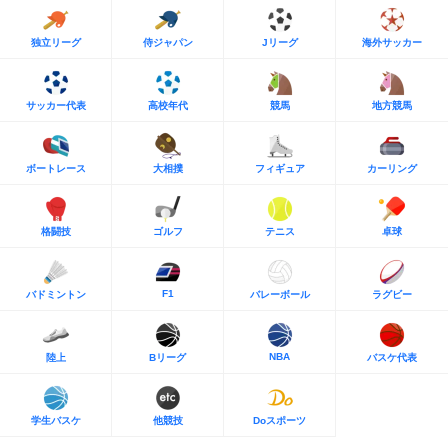
独立リーグ
侍ジャパン
Jリーグ
海外サッカー
サッカー代表
高校年代
競馬
地方競馬
ボートレース
大相撲
フィギュア
カーリング
格闘技
ゴルフ
テニス
卓球
F1
バドミントン
バレーボール
ラグビー
NBA
陸上
Bリーグ
バスケ代表
学生バスケ
他競技
Doスポーツ