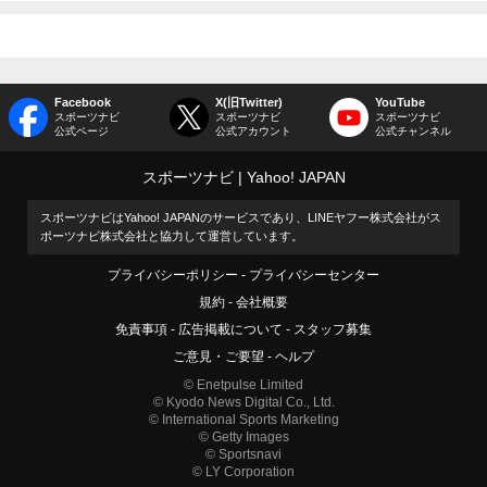
Facebook
X(旧Twitter)
YouTube
スポーツナビ
スポーツナビ
スポーツナビ
公式ページ
公式アカウント
公式チャンネル
スポーツナビ
Yahoo! JAPAN
スポーツナビはYahoo! JAPANのサービスであり、LINEヤフー株式会社がス
ポーツナビ株式会社と協力して運営しています。
プライバシーポリシー
プライバシーセンター
規約
会社概要
免責事項
広告掲載について
スタッフ募集
ご意見・ご要望
ヘルプ
© Enetpulse Limited
© Kyodo News Digital Co., Ltd.
© International Sports Marketing
© Getty Images
© Sportsnavi
© LY Corporation