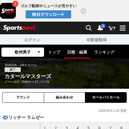
ゴルフ動画やニュースが見やすい
閉じる
sports
検索
通知
i
ログイン
ID新規取得
欧州男子
トップ
日程・結果
ランキング
2026/2/5～2/8
カタール
終了
カタールマスターズ
ドーハGC
7508ヤード
パー72
ラウンド
組み合わせ
ホールバイホール
2026/4/24 1:29
リッチー ラムゼー
1
2
3
4
5
6
7
8