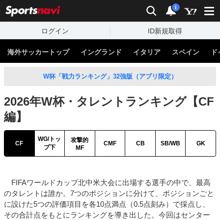
sports
検索
通知数：
i
ログイン
ID新規取得
海外サッカートップ
イングランド
イタリア
スペイン
ド
W杯「戦力ランキング」32強版（アプリ限定）
2026年W杯・タレントランキング【CF
編】
WG/トッ
攻撃的
CF
CMF
CB
SB/WB
GK
プ下
MF
FIFAワールドカップ北中米大会に出場する選手の中で、最高
のタレントは誰か。7つのポジションに分けて、ポジションごと
に設けた5つの評価項目を各10点満点（0.5点刻み）で採点し、
その合計点をもとにランキングを導き出した。今回はセンター