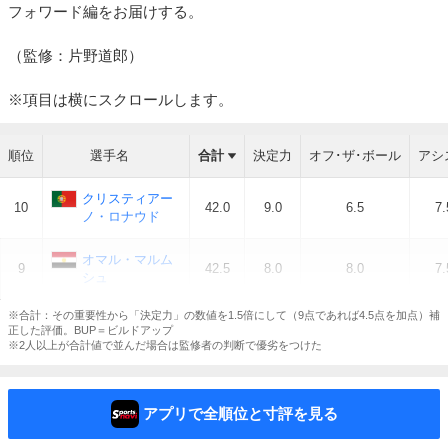
フォワード編をお届けする。
（監修：片野道郎）
※項目は横にスクロールします。
順位
順位
選手名
選手名
合計
合計
決定力
オフ･ザ･ボール
アシ
クリスティアー
クリスティアー
10
10
42.0
42.0
9.0
6.5
7.
ノ・ロナウド
ノ・ロナウド
オマル・マルム
オマル・マルム
9
9
42.5
42.5
8.0
8.0
7.
シュ
シュ
※合計：その重要性から「決定力」の数値を1.5倍にして（9点であれば4.5点を加点）補
正した評価。BUP＝ビルドアップ
※2人以上が合計値で並んだ場合は監修者の判断で優劣をつけた
アプリで全順位と寸評を見る