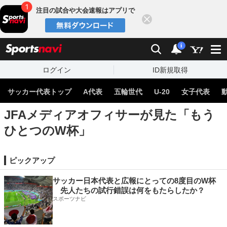
注目の試合や大会速報はアプリで
閉じる
sports
検索
通知数：
i
ログイン
ID新規取得
サッカー代表トップ
A代表
五輪世代
U-20
女子代表
JFAメディアオフィサーが見た「もう
ひとつのW杯」
ピックアップ
サッカー日本代表と広報にとっての8度目のW杯
先人たちの試行錯誤は何をもたらしたか？
スポーツナビ