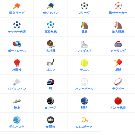
独立リーグ
侍ジャパン
Jリーグ
海外サッカー
サッカー代表
高校年代
競馬
地方競馬
ボートレース
大相撲
フィギュア
カーリング
格闘技
ゴルフ
テニス
卓球
F1
バドミントン
バレーボール
ラグビー
NBA
陸上
Bリーグ
バスケ代表
学生バスケ
他競技
Doスポーツ