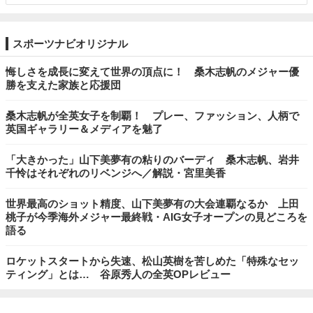
スポーツナビオリジナル
悔しさを成長に変えて世界の頂点に！ 桑木志帆のメジャー優
勝を支えた家族と応援団
桑木志帆が全英女子を制覇！ プレー、ファッション、人柄で
英国ギャラリー＆メディアを魅了
「大きかった」山下美夢有の粘りのバーディ 桑木志帆、岩井
千怜はそれぞれのリベンジへ／解説・宮里美香
世界最高のショット精度、山下美夢有の大会連覇なるか 上田
桃子が今季海外メジャー最終戦・AIG女子オープンの見どころを
語る
ロケットスタートから失速、松山英樹を苦しめた「特殊なセッ
ティング」とは… 谷原秀人の全英OPレビュー