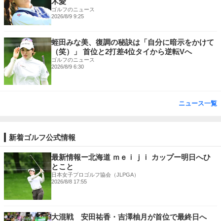
木愛
ゴルフのニュース
2026/8/9 9:25
蛭田みな美、復調の秘訣は「自分に暗示をかけて
（笑）」 首位と2打差4位タイから逆転Vへ
ゴルフのニュース
2026/8/9 6:30
ニュース一覧
新着ゴルフ公式情報
最新情報ー北海道 ｍｅｉｊｉ カップー明日へひ
とこと
日本女子プロゴルフ協会（JLPGA）
2026/8/8 17:55
大混戦 安田祐香・吉澤柚月が首位で最終日へ