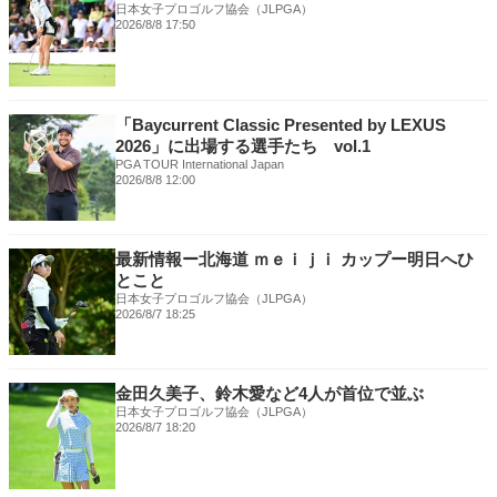
日本女子プロゴルフ協会（JLPGA）
2026/8/8 17:50
「Baycurrent Classic Presented by LEXUS
2026」に出場する選手たち vol.1
PGA TOUR International Japan
2026/8/8 12:00
最新情報ー北海道 ｍｅｉｊｉ カップー明日へひ
とこと
日本女子プロゴルフ協会（JLPGA）
2026/8/7 18:25
金田久美子、鈴木愛など4人が首位で並ぶ
日本女子プロゴルフ協会（JLPGA）
2026/8/7 18:20