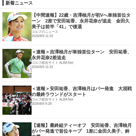
新着ニュース
【中間速報】22歳・吉澤柚月が初Vへ単独首位タ
ーン 2差で安田祐香、永井花奈が追走 金田久
美子は前半「41」で後退
ゴルフのニュース
2026/8/9 11:33
＜速報＞吉澤柚月が単独首位ターン 安田祐香、
永井花奈2差追走
ゴルフ総合サイト ALBA Net
2026/8/9 11:32
＜速報＞安田祐香、吉澤柚月はパー発進 大混戦
の最終ラウンドがスタート
ゴルフ総合サイト ALBA Net
2026/8/9 9:28
【速報】最終組ティーオフ 安田祐香、吉澤柚月
がパー発進で首位キープ 1差に金田久美子、鈴