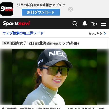
注目の試合や大会速報はアプリで
閉じる
sports
検索
通知数：
ウェブ検索の急上昇ワード
もっとみる
[国内女子･2日目]北海道meijiカップ(外部)