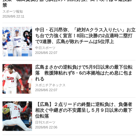
禁
スポーツ報知
2026/8/6 22:11
中日・石川昂弥、「絶対Aクラス入りたい」お立
ち台で力強く宣言！8回に決勝の2点適時二塁打
で3連勝、広島が敗れチームは5位浮上
中日スポーツ
2026/8/6 22:07
広島まさかの逆転負けで5月9日以来の最下位転
落 救援陣粘れず8・6の本拠地はため息に包ま
れる
スポニチアネックス
2026/8/6 22:07
【広島】２点リードの終盤に逆転負け、負傷者
相次ぐ中継ぎの不安露呈し５月９日以来の最下
位転落
日刊スポーツ
2026/8/6 22:06