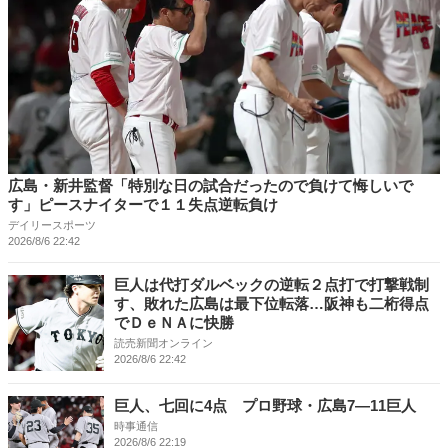
広島・新井監督「特別な日の試合だったので負けて悔しいで
す」ピースナイターで１１失点逆転負け
デイリースポーツ
2026/8/6 22:42
巨人は代打ダルベックの逆転２点打で打撃戦制
す、敗れた広島は最下位転落…阪神も二桁得点
でＤｅＮＡに快勝
読売新聞オンライン
2026/8/6 22:42
巨人、七回に4点 プロ野球・広島7―11巨人
時事通信
2026/8/6 22:19