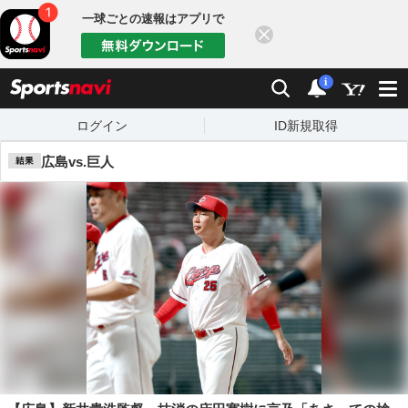
一球ごとの速報はアプリで
閉じる
sports
検索
通知数：
i
ログイン
ID新規取得
広島vs.巨人