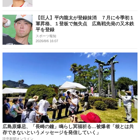
【巨人】平内龍太が登録抹消 ７月に今季初１
軍昇格、１登板で無失点 広島戦先発の又木鉄
平を登録
スポーツ報知
2026/8/6 16:07
広島原爆忌、「長崎の鐘」鳴らし冥福祈る…被爆者「核とは共
存できないというメッセージを発信していく」
読売新聞オンライン