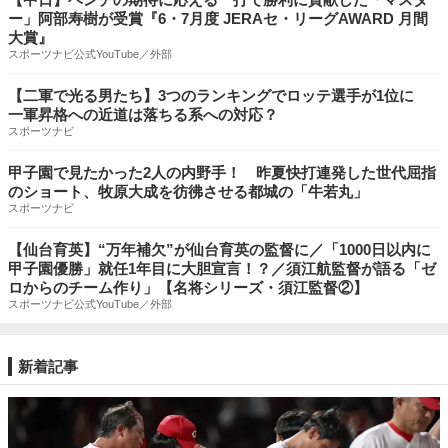
ー」阿部寿樹が受賞『6・7月度 JERAセ・リーグAWARD 月間
大賞』
スポーツナビ公式YouTube／外部
【二軍で光る男たち】3つのランキングでロッテ選手が1位に
一軍昇格への近道は落ちる系への対応？
スポーツナビ
甲子園で見たかった2人の内野手！ 昨夏快打連発した世代屈指
のショート、牧原大成を彷彿させる都城の「牛若丸」
スポーツナビ
【仙台育英】“万年補欠”が仙台育英の監督に／「1000日以内に
甲子園優勝」就任1年目に大胆宣言！？／須江航監督が語る「ゼ
ロからのチーム作り」【名将シリーズ・須江監督②】
スポーツナビ公式YouTube／外部
新着記事