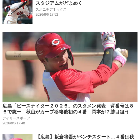
スタジアムがどよめく
スポニチアネックス
2026/8/6 17:52
広島「ピースナイター２０２６」のスタメン発表 背番号は８
６で統一 秋山がカープ移籍後初の４番 岡本が７勝目狙う
デイリースポーツ
2026/8/6 17:48
【広島】坂倉将吾がベンチスタート…４番は秋