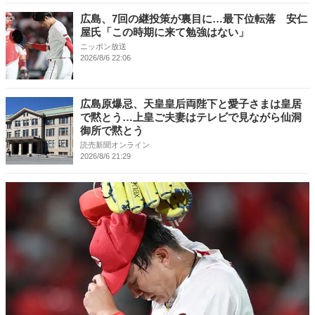
広島、7回の継投策が裏目に…最下位転落 安仁
屋氏「この時期に来て勉強はない」
ニッポン放送
2026/8/6 22:06
広島原爆忌、天皇皇后両陛下と愛子さまは皇居
で黙とう…上皇ご夫妻はテレビで見ながら仙洞
御所で黙とう
読売新聞オンライン
2026/8/6 21:29