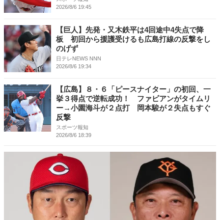
2026/8/6 19:45
【巨人】先発・又木鉄平は4回途中4失点で降
板 初回から援護受けるも広島打線の反撃をし
のげず
日テレNEWS NNN
2026/8/6 19:34
【広島】８・６「ピースナイター」の初回、一
挙３得点で逆転成功！ ファビアンがタイムリ
ー→小園海斗が２点打 岡本駿が２失点もすぐ
反撃
スポーツ報知
2026/8/6 18:39