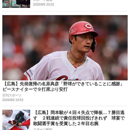
2026/8/6 20:02
【広島】先発復帰の名原典彦「野球ができていることに感謝」
ピースナイターで９打席ぶり安打
日刊スポーツ
2026/8/6 19:53
【広島】岡本駿が４回４失点で降板…７勝目逃
す ２戦連続で責任投球回投げきれず 球宴で
敢闘選手賞を受賞した２年目右腕
スポーツ報知