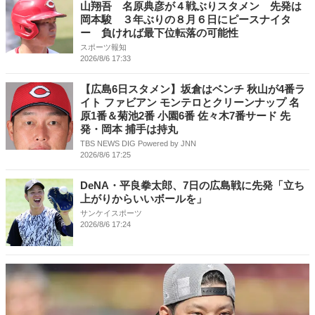
山翔吾 名原典彦が４戦ぶりスタメン 先発は
岡本駿 ３年ぶりの８月６日にピースナイタ
ー 負ければ最下位転落の可能性
スポーツ報知
2026/8/6 17:33
【広島6日スタメン】坂倉はベンチ 秋山が4番ラ
イト ファビアン モンテロとクリーンナップ 名
原1番＆菊池2番 小園6番 佐々木7番サード 先
発・岡本 捕手は持丸
TBS NEWS DIG Powered by JNN
2026/8/6 17:25
DeNA・平良拳太郎、7日の広島戦に先発「立ち
上がりからいいボールを」
サンケイスポーツ
2026/8/6 17:24