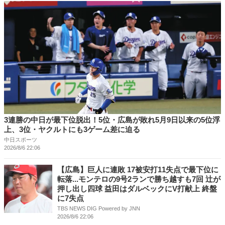
3連勝の中日が最下位脱出！5位・広島が敗れ5月9日以来の5位浮
上、3位・ヤクルトにも3ゲーム差に迫る
中日スポーツ
2026/8/6 22:06
【広島】巨人に連敗 17被安打11失点で最下位に
転落...モンテロの9号2ランで勝ち越すも7回 辻が
押し出し四球 益田はダルベックにV打献上 終盤
に7失点
TBS NEWS DIG Powered by JNN
2026/8/6 22:06