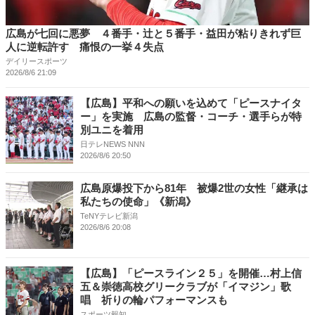
広島が七回に悪夢 ４番手・辻と５番手・益田が粘りきれず巨
人に逆転許す 痛恨の一挙４失点
デイリースポーツ
2026/8/6 21:09
【広島】平和への願いを込めて「ピースナイタ
ー」を実施 広島の監督・コーチ・選手らが特
別ユニを着用
日テレNEWS NNN
2026/8/6 20:50
広島原爆投下から81年 被爆2世の女性「継承は
私たちの使命」《新潟》
TeNYテレビ新潟
2026/8/6 20:08
【広島】「ピースライン２５」を開催…村上信
五＆崇徳高校グリークラブが「イマジン」歌
唱 祈りの輪パフォーマンスも
スポーツ報知