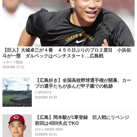
【巨人】大城卓三が４番 ４５０日ぶりのプロ２度目 小浜佑
斗が一塁 ダルベックはベンチスタート…広島戦
スポーツ報知
2026/8/6 17:22
【広島好き】全国高校野球選手権が開幕、カー
プの選手たちが歩んだ甲子園での軌跡
J SPORTS
2026/8/6 16:33
【広島】岡本駿が1軍登録 巨人戦にリベンジ
前回は4回9失点でKO
日テレNEWS NNN
2026/8/6 16:21