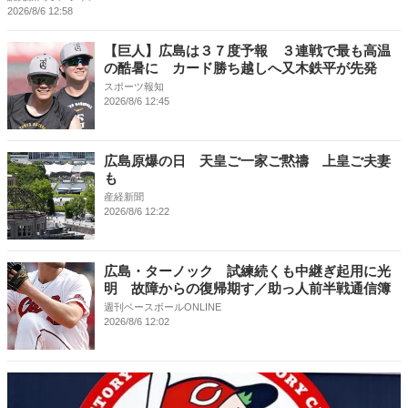
2026/8/6 12:58
【巨人】広島は３７度予報 ３連戦で最も高温
の酷暑に カード勝ち越しへ又木鉄平が先発
スポーツ報知
2026/8/6 12:45
広島原爆の日 天皇ご一家ご黙禱 上皇ご夫妻
も
産経新聞
2026/8/6 12:22
広島・ターノック 試練続くも中継ぎ起用に光
明 故障からの復帰期す／助っ人前半戦通信簿
週刊ベースボールONLINE
2026/8/6 12:02