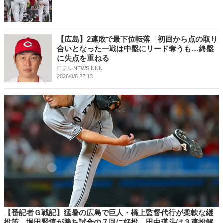
【広島】2連敗で最下位転落 初回から点の取り
合いとなった一戦は中盤にリード奪うも…終盤
に失点を重ねる
日テレNEWS NNN
2026/8/6 22:13
【番記者Ｇ戦記】猛暑の広島で巨人・橋上監督代行が柔軟な継
投策 堀田賢慎が勝ち試合の７回に好投、田中瑛斗は３連投解