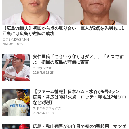
【広島vs巨人】初回から点の取り合い 巨人が2点を先制も…1
回裏には広島が逆転に成功
日テレNEWS NNN
2026/8/6 18:35
安仁屋氏「こういう守りはダメ」、「ミスです
よ」初回の広島の守備に苦言
ニッポン放送
2026/8/6 18:25
【ファーム情報】日本ハム・水谷が5号2ラン
広島・常広は3回1失点 ロッテ・寺地は2号ソロ
など3安打
スポニチアネックス
2026/8/6 18:18
広島・秋山翔吾が14年目で初の4番起用 マツダ