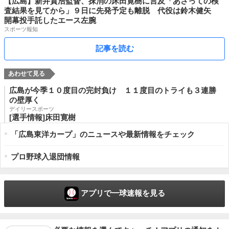
【広島】新井貴浩監督、抹消の床田寛樹に言及「あさっての検
査結果を見てから」９日に先発予定も離脱 代役は鈴木健矢
開幕投手託したエース左腕
スポーツ報知
記事を読む
広島が今季１０度目の完封負け １１度目のトライも３連勝
の壁厚く
デイリースポーツ
[選手情報]床田寛樹
「広島東洋カープ」のニュースや最新情報をチェック
プロ野球入退団情報
アプリで一球速報を見る