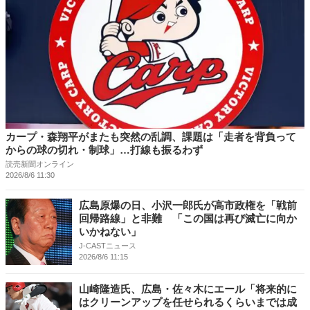
カープ・森翔平がまたも突然の乱調、課題は「走者を背負って
からの球の切れ・制球」…打線も振るわず
読売新聞オンライン
2026/8/6 11:30
広島原爆の日、小沢一郎氏が高市政権を「戦前
回帰路線」と非難 「この国は再び滅亡に向か
いかねない」
J-CASTニュース
2026/8/6 11:15
山崎隆造氏、広島・佐々木にエール「将来的に
はクリーンアップを任せられるくらいまでは成