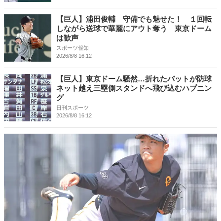
【巨人】浦田俊輔 守備でも魅せた！ １回転
しながら送球で華麗にアウト奪う 東京ドーム
は歓声
スポーツ報知
2026/8/8 16:12
【巨人】東京ドーム騒然…折れたバットが防球
ネット越え三塁側スタンドへ飛び込むハプニン
グ
日刊スポーツ
2026/8/8 16:12