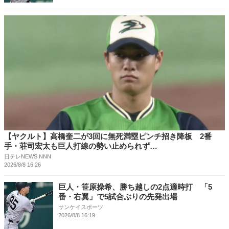
【ヤクルト】高橋奎二が3回に無死満塁ピンチ招き降板 2番
手・荘司宏太も巨人打線の勢い止められず…
日テレNEWS NNN
2026/8/8 16:26
巨人・笹原操希、勝ち越しの2点適時打 「5
番・右翼」で5試合ぶりの先発出場
サンケイスポーツ
2026/8/8 16:19