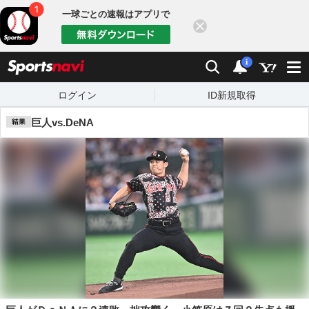
一球ごとの速報はアプリで
閉じる
sports
検索
通知数：
i
ログイン
ID新規取得
巨人vs.DeNA