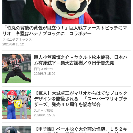
「竹丸の背後の黄色が目立つ！」巨人戦ファーストピッチにマ
リオ 各塁はハテナブロックに コラボデー
スポニチアネックス
2026/8/8 15:12
巨人小笠原慎之介－ヤクルト松本健吾、日本ハ
ム有原航平－楽天古謝樹／９日予告先発
日刊スポーツ
2026/8/8 15:09
【巨人】大城卓三がマリオからはてなブロック
デザインを贈呈される 「スーパーマリオブラ
ザーズ」発売４０周年を記念試合
スポーツ報知
2026/8/8 15:09
【甲子園】ベール脱ぐ大分商の怪腕、１５２キ