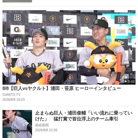
5:42
8/8【巨人vsヤクルト】浦田・笹原 ヒーローインタビュー
GIANTS TV
2026/8/8 19:23
止まらぬ巨人・浦田俊輔「いい流れに乗ってい
けた」 猛打賞で首位浮上のチーム牽引
産経新聞
2026/8/8 21:56