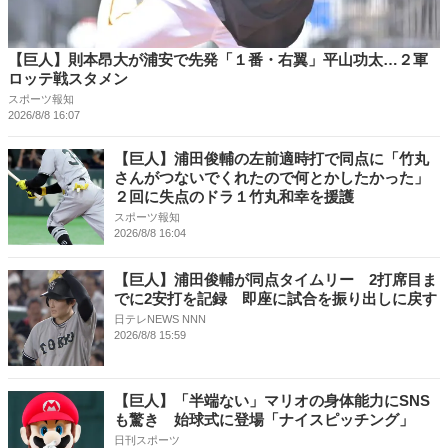
【巨人】則本昂大が浦安で先発「１番・右翼」平山功太…２軍
ロッテ戦スタメン
スポーツ報知
2026/8/8 16:07
【巨人】浦田俊輔の左前適時打で同点に「竹丸
さんがつないでくれたので何とかしたかった」
２回に失点のドラ１竹丸和幸を援護
スポーツ報知
2026/8/8 16:04
【巨人】浦田俊輔が同点タイムリー 2打席目ま
でに2安打を記録 即座に試合を振り出しに戻す
日テレNEWS NNN
2026/8/8 15:59
【巨人】「半端ない」マリオの身体能力にSNS
も驚き 始球式に登場「ナイスピッチング」
日刊スポーツ