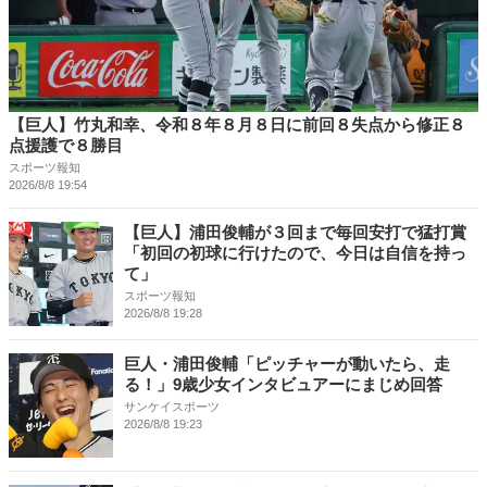
【巨人】竹丸和幸、令和８年８月８日に前回８失点から修正８
点援護で８勝目
スポーツ報知
2026/8/8 19:54
【巨人】浦田俊輔が３回まで毎回安打で猛打賞
「初回の初球に行けたので、今日は自信を持っ
て」
スポーツ報知
2026/8/8 19:28
巨人・浦田俊輔「ピッチャーが動いたら、走
る！」9歳少女インタビュアーにまじめ回答
サンケイスポーツ
2026/8/8 19:23