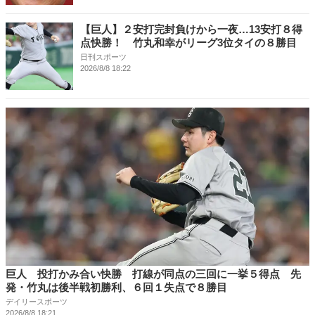
【巨人】２安打完封負けから一夜…13安打８得
点快勝！ 竹丸和幸がリーグ3位タイの８勝目
日刊スポーツ
2026/8/8 18:22
巨人 投打かみ合い快勝 打線が同点の三回に一挙５得点 先
発・竹丸は後半戦初勝利、６回１失点で８勝目
デイリースポーツ
2026/8/8 18:21