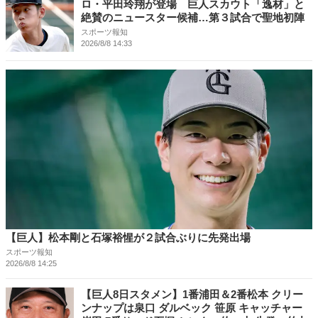
ロ・平田玲翔が登場 巨人スカウト「逸材」と
絶賛のニュースター候補…第３試合で聖地初陣
スポーツ報知
2026/8/8 14:33
【巨人】松本剛と石塚裕惺が２試合ぶりに先発出場
スポーツ報知
2026/8/8 14:25
【巨人8日スタメン】1番浦田＆2番松本 クリー
ンナップは泉口 ダルベック 笹原 キャッチャー