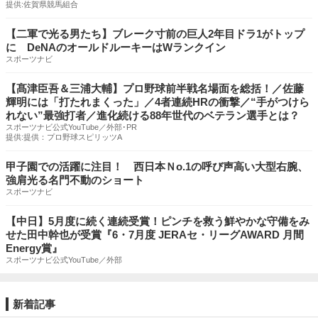
提供:佐賀県競馬組合
【二軍で光る男たち】ブレーク寸前の巨人2年目ドラ1がトップ
に DeNAのオールドルーキーはWランクイン
スポーツナビ
【髙津臣吾＆三浦大輔】プロ野球前半戦名場面を総括！／佐藤
輝明には「打たれまくった」／4者連続HRの衝撃／“手がつけら
れない”最強打者／進化続ける88年世代のベテラン選手とは？
スポーツナビ公式YouTube／外部･PR
提供:提供：プロ野球スピリッツA
甲子園での活躍に注目！ 西日本Ｎo.1の呼び声高い大型右腕、
強肩光る名門不動のショート
スポーツナビ
【中日】5月度に続く連続受賞！ピンチを救う鮮やかな守備をみ
せた田中幹也が受賞『6・7月度 JERAセ・リーグAWARD 月間
Energy賞』
スポーツナビ公式YouTube／外部
新着記事