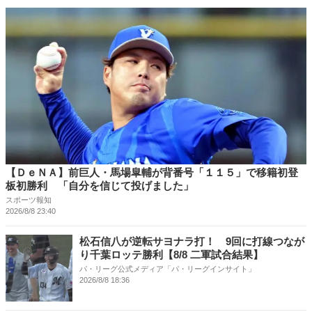
【ＤｅＮＡ】前巨人・馬場皐輔が背番号「１１５」で移籍初登
板初勝利 「自分を信じて投げました」
スポーツ報知
2026/8/8 23:40
松石信八が逆転サヨナラ打！ 9回に打線つなが
り千葉ロッテ勝利【8/8 二軍試合結果】
パ・リーグ公式メディア「パ・リーグインサイト」
2026/8/8 18:36