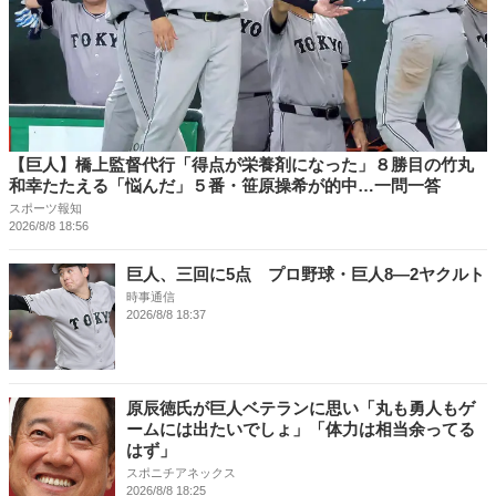
【巨人】橋上監督代行「得点が栄養剤になった」８勝目の竹丸
和幸たたえる「悩んだ」５番・笹原操希が的中…一問一答
スポーツ報知
2026/8/8 18:56
巨人、三回に5点 プロ野球・巨人8―2ヤクルト
時事通信
2026/8/8 18:37
原辰徳氏が巨人ベテランに思い「丸も勇人もゲ
ームには出たいでしょ」「体力は相当余ってる
はず」
スポニチアネックス
2026/8/8 18:25