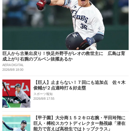
巨人から古巣出戻り！快足外野手がレオの救世主に 広島は育
成上がり右腕のブルペン抜擢あるか
AERA DIGITAL
2026/8/8 18:00
【巨人】止まらない！７回にも追加点 佐々木
俊輔が２点適時打＆好走塁
スポーツ報知
2026/8/8 17:55
【甲子園】大分商１５２キロ右腕・平田玲翔に
巨人・榑松スカウトディレクター熱視線「潜在
能力で言えば高校生ではトップクラス」