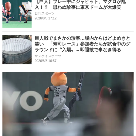
【巨人】プレー中にジャビット、マグロが乱
入！？ 思わぬ珍事に東京ドームが大爆笑
日刊スポーツ
2026/8/8 17:12
巨人戦でまさかの珍事…場内からはどよめきと
笑い 「寿司レース」参加者たちが試合中のグ
ラウンドに〝入場〟→即退散で事なき得る
サンケイスポーツ
2026/8/8 16:57