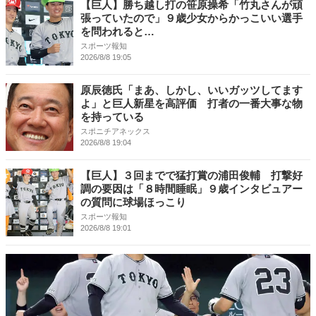
【巨人】勝ち越し打の笹原操希「竹丸さんが頑
張っていたので」９歳少女からかっこいい選手
を問われると…
スポーツ報知
2026/8/8 19:05
原辰徳氏「まあ、しかし、いいガッツしてます
よ」と巨人新星を高評価 打者の一番大事な物
を持っている
スポニチアネックス
2026/8/8 19:04
【巨人】３回までで猛打賞の浦田俊輔 打撃好
調の要因は「８時間睡眠」９歳インタビュアー
の質問に球場ほっこり
スポーツ報知
2026/8/8 19:01