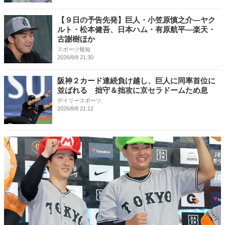
【９日の予告先発】巨人・小笠原慎之介―ヤク
ルト・松本健吾、日本ハム・有原航平―楽天・
古謝樹ほか
スポーツ報知
2026/8/8 21:30
阪神２カード連続負け越し、巨人に同率首位に
並ばれる 拙守＆拙攻に京セラドームため息
デイリースポーツ
2026/8/8 21:12