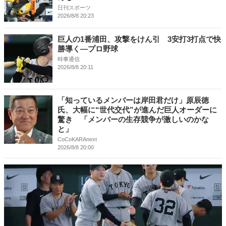
日刊スポーツ
2026/8/8 20:23
巨人の1番浦田、攻撃をけん引 3安打3打点で快
勝導く―プロ野球
時事通信
2026/8/8 20:11
「知っているメンバーは岸田君だけ」原辰徳
氏、大幅に“世代交代”が進んだ巨人オーダーに
驚き 「メンバーの生存競争が激しいのかな
と」
CoCoKARAnext
2026/8/8 20:00