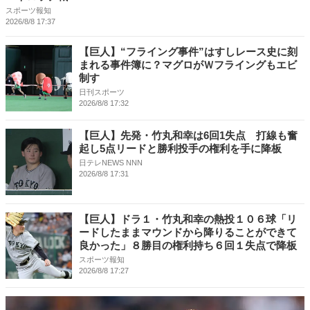
スポーツ報知
2026/8/8 17:37
【巨人】“フライング事件”はすしレース史に刻
まれる事件簿に？マグロがＷフライングもエビ
制す
日刊スポーツ
2026/8/8 17:32
【巨人】先発・竹丸和幸は6回1失点 打線も奮
起し5点リードと勝利投手の権利を手に降板
日テレNEWS NNN
2026/8/8 17:31
【巨人】ドラ１・竹丸和幸の熱投１０６球「リ
ードしたままマウンドから降りることができて
良かった」８勝目の権利持ち６回１失点で降板
スポーツ報知
2026/8/8 17:27