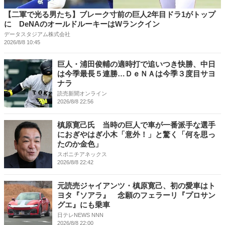
【二軍で光る男たち】ブレーク寸前の巨人2年目ドラ1がトップ
に DeNAのオールドルーキーはWランクイン
データスタジアム株式会社
2026/8/8 10:45
巨人・浦田俊輔の適時打で追いつき快勝、中日
は今季最長５連勝…ＤｅＮＡは今季３度目サヨ
ナラ
読売新聞オンライン
2026/8/8 22:56
槙原寛己氏 当時の巨人で車が一番派手な選手
におぎやはぎ小木「意外！」と驚く「何を思っ
たのか金色」
スポニチアネックス
2026/8/8 22:42
元読売ジャイアンツ・槙原寛己、初の愛車はト
ヨタ『ソアラ』 念願のフェラーリ『プロサン
グエ』にも乗車
日テレNEWS NNN
2026/8/8 22:00