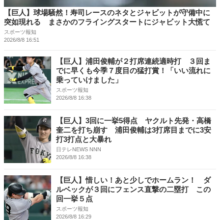
【巨人】球場騒然！寿司レースのネタとジャビットが守備中に
突如現れる まさかのフライングスタートにジャビット大慌て
スポーツ報知
2026/8/8 16:51
【巨人】浦田俊輔が２打席連続適時打 ３回ま
でに早くも今季７度目の猛打賞！「いい流れに
乗っていけました」
スポーツ報知
2026/8/8 16:38
【巨人】3回に一挙5得点 ヤクルト先発・高橋
奎二を打ち崩す 浦田俊輔は3打席目までに3安
打3打点と大暴れ
日テレNEWS NNN
2026/8/8 16:38
【巨人】惜しい！あと少しでホームラン！ ダ
ルベックが３回にフェンス直撃の二塁打 この
回一挙５点
スポーツ報知
2026/8/8 16:29