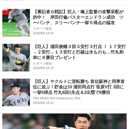
【番記者Ｇ戦記】巨人・橋上監督の攻撃采配が
的中！ 岸田行倫バスターエンドラン成功 ツ
ーパンチ、スリーパンチ一挙５得点の猛攻
スポーツ報知
2026/8/8 18:20
【巨人】浦田俊輔３回３安打３打点 ！ １７安打
→２安打→１３安打と打線は水ものも…竹丸和
幸に８勝目プレゼント
スポーツ報知
2026/8/8 18:19
【巨人】ヤクルトに逆転勝ち 首位阪神と同率首
位に並ぶ！貯金は10 浦田同点打 笹原V打 3回に
一挙5得点 竹丸6回1失点＆2出塁で8勝目
TBS NEWS DIG Powered by JNN
2026/8/8 18:19