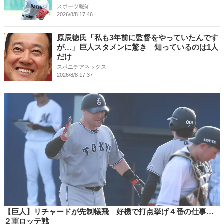
スポーツ報知
2026/8/8 17:46
原辰徳氏「私も3年前に監督をやっていたんです
が…」巨人スタメンに驚き 知っているのは1人
だけ
スポニチアネックス
2026/8/8 17:37
【巨人】リチャードが先制犠飛 好機で打点挙げ４番の仕事…
２軍ロッテ戦