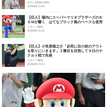
日テレNEWS NNN
2026/8/8 15:40
【巨人】場内にスーパーマリオブラザーズのＢ
ＧＭが響く はてなブロック風のベースも使用
スポーツ報知
2026/8/8 15:22
【巨人】小笠原慎之介「必死に目の前のアウト
を取りにいきます」２勝目を目指して９日のヤ
クルト戦で先発
スポーツ報知
2026/8/8 15:13