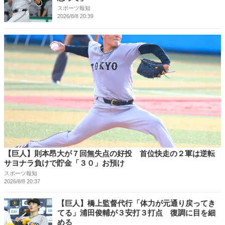
スポーツ報知
2026/8/8 20:39
【巨人】則本昂大が７回無失点の好投 首位快走の２軍は逆転
サヨナラ負けで貯金「３０」お預け
スポーツ報知
2026/8/8 20:37
【巨人】橋上監督代行「体力が元通り戻ってき
てる」浦田俊輔が３安打３打点 復調に目を細
める