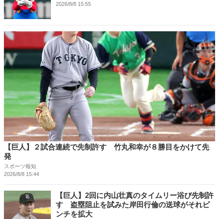
2026/8/8 15:55
【巨人】２試合連続で先制許す 竹丸和幸が８勝目をかけて先
発
スポーツ報知
2026/8/8 15:44
【巨人】2回に内山壮真のタイムリー浴び先制許
す 盗塁阻止を試みた岸田行倫の送球がそれピ
ンチを拡大