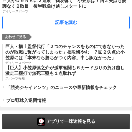
巨人がＤｅＮＡに２連敗 拙攻響く 小笠原は７回２失点も援
護なく２敗目 後半戦負け越しスタートに
デイリースポーツ
記事を読む
巨人・橋上監督代行「２つのチャンスをものにできなかった
のが敗戦に繋がってしまった」拙攻悔やむ ７回２失点の小
笠原には「本来なら勝ちがつく内容。申し訳なかった」
デイリースポーツ
【巨人】小笠原慎之介が孤軍奮闘も６カードぶりの負け越し
激走三塁打で無死三塁も１点取れず
スポーツ報知
「読売ジャイアンツ」のニュースや最新情報をチェック
プロ野球入退団情報
アプリで一球速報を見る