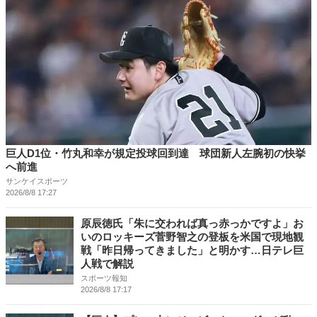
巨人D1位・竹丸和幸が規定投球回到達 球団新人左腕初の快挙
へ前進
サンケイスポーツ
2026/8/8 17:27
原辰徳氏「朱に交われば真っ赤っかですよ」お
いのロッキーズ菅野智之の登板を米国で現地観
戦「昨日帰ってきました」と明かす…日テレ巨
人戦で解説
スポーツ報知
2026/8/8 17:17