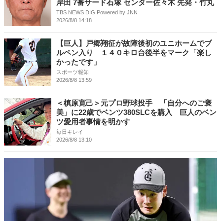
岸田 7番サード石塚 センター佐々木 先発・竹丸
TBS NEWS DIG Powered by JNN
2026/8/8 14:18
【巨人】戸郷翔征が故障後初のユニホームでブ
ルペン入り １４０キロ台後半をマーク「楽し
かったです」
スポーツ報知
2026/8/8 13:59
＜槙原寛己＞元プロ野球投手 「自分へのご褒
美」に22歳でベンツ380SLCを購入 巨人のベン
ツ愛用者事情を明かす
毎日キレイ
2026/8/8 13:10