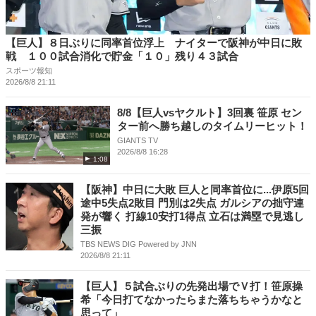
【巨人】８日ぶりに同率首位浮上 ナイターで阪神が中日に敗
戦 １００試合消化で貯金「１０」残り４３試合
スポーツ報知
2026/8/8 21:11
8/8【巨人vsヤクルト】3回裏 笹原 セン
ター前へ勝ち越しのタイムリーヒット！
GIANTS TV
2026/8/8 16:28
1:08
【阪神】中日に大敗 巨人と同率首位に...伊原5回
途中5失点2敗目 門別は2失点 ガルシアの拙守連
発が響く 打線10安打1得点 立石は満塁で見逃し
三振
TBS NEWS DIG Powered by JNN
2026/8/8 21:11
【巨人】５試合ぶりの先発出場でＶ打！笹原操
希「今日打てなかったらまた落ちちゃうかなと
思って」