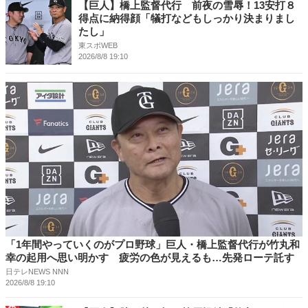
【巨人】橋上監督代行 前夜の雪辱！13安打８
得点に納得顔「犠打などもしっかり決まりまし
たし」
東スポWEB
2026/8/8 19:10
「1年間やっていくのがプロ野球」巨人・橋上監督代行が竹丸和
幸の起用へ思い明かす 疲労の色が見えるも…先発ローテ託す
日テレNEWS NNN
2026/8/8 19:10