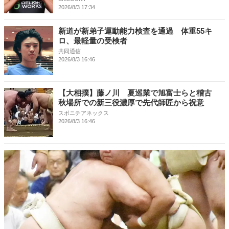
2026/8/3 17:34
新道が新弟子運動能力検査を通過 体重55キ
ロ、最軽量の受検者
共同通信
2026/8/3 16:46
【大相撲】藤ノ川 夏巡業で旭富士らと稽古
秋場所での新三役濃厚で先代師匠から祝意
スポニチアネックス
2026/8/3 16:46