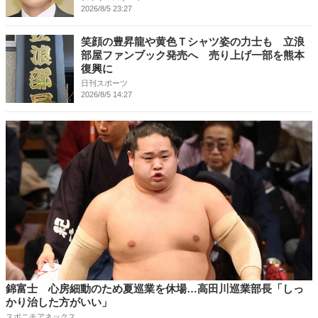
2026/8/5 23:27
笑顔の豊昇龍や黄色Ｔシャツ姿の力士も 立浪
部屋ファンブック発売へ 売り上げ一部を熊本
復興に
日刊スポーツ
2026/8/5 14:27
錦富士 心房細動のため夏巡業を休場…高田川巡業部長「しっ
かり治した方がいい」
スポニチアネックス