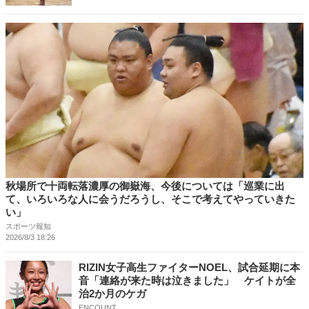
秋場所で十両転落濃厚の御嶽海、今後については「巡業に出
て、いろいろな人に会うだろうし、そこで考えてやっていきた
い」
スポーツ報知
2026/8/3 18:26
RIZIN女子高生ファイターNOEL、試合延期に本
音「連絡が来た時は泣きました」 ケイトが全
治2か月のケガ
ENCOUNT