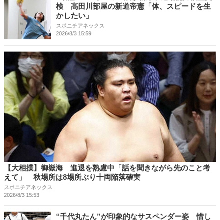
検 高田川部屋の新道帝憲「体、スピードを生
かしたい」
スポニチアネックス
2026/8/3 15:59
【大相撲】御嶽海 進退を熟慮中「話を聞きながら先のこと考
えて」 秋場所は8場所ぶり十両陥落確実
スポニチアネックス
2026/8/3 15:53
“千代丸たん”が印象的なサスペンダー姿 惜し