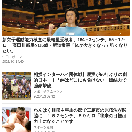
新弟子運動能力検査に最軽量受検者、164・3センチ、55・1キ
ロ！ 高田川部屋の15歳・新道帝憲「体が大きくなって強くなり
たい」
中日スポーツ
2026/8/3 14:40
相撲インターハイ団体戦】鹿実が50年ぶりの劇
的日本一！「絆はどこにも負けない」団結力で
強豪撃破
スポニチアネックス
2026/8/3 09:32
わんぱく相撲４年生の部で三島市の原桜汰が関
脇に…１５２センチ、８９キロ「将来の目標は
力士になることです」
スポーツ報知