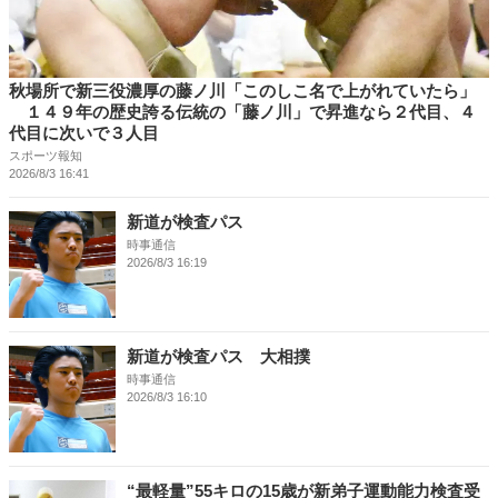
秋場所で新三役濃厚の藤ノ川「このしこ名で上がれていたら」
１４９年の歴史誇る伝統の「藤ノ川」で昇進なら２代目、４
代目に次いで３人目
スポーツ報知
2026/8/3 16:41
新道が検査パス
時事通信
2026/8/3 16:19
新道が検査パス 大相撲
時事通信
2026/8/3 16:10
“最軽量”55キロの15歳が新弟子運動能力検査受