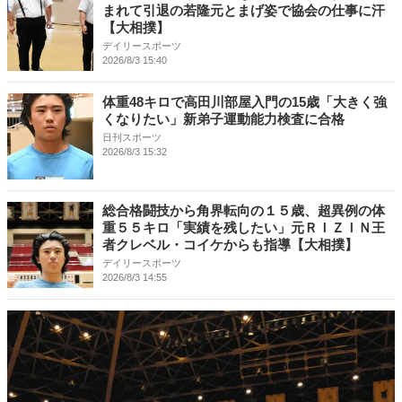
まれて引退の若隆元とまげ姿で協会の仕事に汗
【大相撲】
デイリースポーツ
2026/8/3 15:40
体重48キロで高田川部屋入門の15歳「大きく強
くなりたい」新弟子運動能力検査に合格
日刊スポーツ
2026/8/3 15:32
総合格闘技から角界転向の１５歳、超異例の体
重５５キロ「実績を残したい」元ＲＩＺＩＮ王
者クレベル・コイケからも指導【大相撲】
デイリースポーツ
2026/8/3 14:55