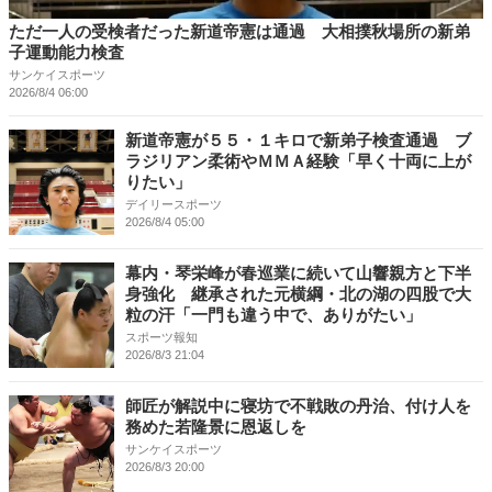
ただ一人の受検者だった新道帝憲は通過 大相撲秋場所の新弟
子運動能力検査
サンケイスポーツ
2026/8/4 06:00
新道帝憲が５５・１キロで新弟子検査通過 ブ
ラジリアン柔術やＭＭＡ経験「早く十両に上が
りたい」
デイリースポーツ
2026/8/4 05:00
幕内・琴栄峰が春巡業に続いて山響親方と下半
身強化 継承された元横綱・北の湖の四股で大
粒の汗「一門も違う中で、ありがたい」
スポーツ報知
2026/8/3 21:04
師匠が解説中に寝坊で不戦敗の丹治、付け人を
務めた若隆景に恩返しを
サンケイスポーツ
2026/8/3 20:00