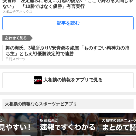
安青錦 左足痛みに耐え…万感の復活V「ここで終わる人間じゃ
ない」 「10勝ではなく優勝」有言実行
スポニチアネックス
記事を読む
舞の海氏、3場所ぶりV安青錦を絶賛「ものすごい精神力の持
ち主」ともえ戦優勝決定戦で連勝
日刊スポーツ
大相撲の情報をアプリで見る
大相撲の情報ならスポーツナビアプリ