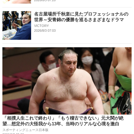
2026/8/3 07:20
名古屋場所千秋楽に見たプロフェッショナルの
世界～安青錦の優勝を巡るさまざまなドラマ
VICTORY
2026/8/3 07:03
「相撲人生これで終わり」「もう稽古できない」元大関が絶
望…想定外の大怪我から13年、当時のリアルな心境を激白
スポーティングニュース日本版