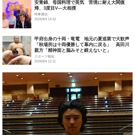
安青錦、母国料理で英気 苦境に耐え大関復
帰、3度目V―大相撲
時事通信
2026/8/4 14:32
甲府出身の十両・竜電 地元の夏巡業で大歓声
「秋場所は十両優勝して幕内に戻る」 高田川
親方「精神面と脳みそと鍛えないと」
スポーツ報知
2026/8/4 12:11