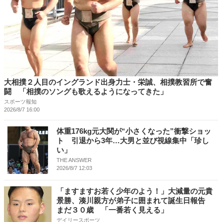
大相撲２人目のイングランド出身力士・栄誠、相撲教習所で奮
闘 「相撲のソングも歌えるようになってきた」
スポーツ報知
2026/8/7 16:00
体重176kg元大関が“小さくなった”衝撃ショッ
ト 引退から3年…大男と並び視線集中「珍し
い」
THE ANSWER
2026/8/7 12:03
「ますますお若く少年のよう！」大減量の元貴
景勝、湊川親方が弟子に囲まれて誕生日報告
まだ３０歳 「一番若く見える」
デイリースポーツ