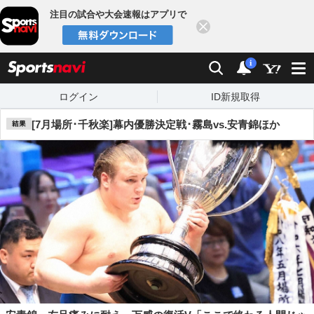
注目の試合や大会速報はアプリで
閉じる
sports
検索
通知数：
i
ログイン
ID新規取得
[7月場所･千秋楽]幕内優勝決定戦･霧島vs.安青錦ほか