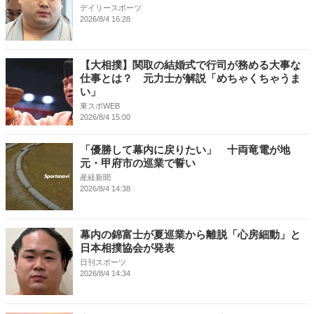
デイリースポーツ
2026/8/4 16:28
【大相撲】関取の結婚式で行司が務める大事な
仕事とは？ 元力士が解説「めちゃくちゃうま
い」
東スポWEB
2026/8/4 15:00
「優勝して幕内に戻りたい」 十両竜電が地
元・甲府市の巡業で誓い
産経新聞
2026/8/4 14:38
幕内の錦富士が夏巡業から離脱「心房細動」と
日本相撲協会が発表
日刊スポーツ
2026/8/4 14:34