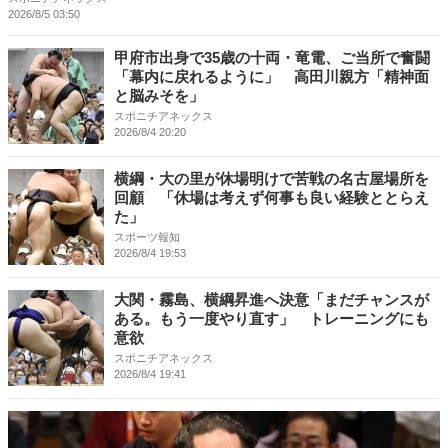
2026/8/5 03:50
甲府市出身で35歳の十両・竜電、ご当所で奮闘
「幕内に戻れるように」 高田川親方「精神面
と脳みそを」
スポニチアネックス
2026/8/4 20:20
横綱・大の里が休場明けで苦戦の名古屋場所を
回顧 「休場は考えず何事も良い経験ととらえ
た」
スポーツ報知
2026/8/4 19:53
大関・霧島、横綱昇進へ決意「まだチャンスが
ある。もう一度やり直す」 トレーニングにも
意欲
スポニチアネックス
2026/8/4 19:41