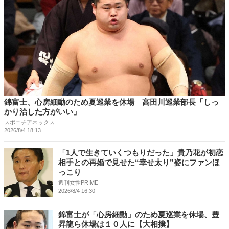
錦富士、心房細動のため夏巡業を休場 高田川巡業部長「しっ
かり治した方がいい」
スポニチアネックス
2026/8/4 18:13
「1人で生きていくつもりだった」貴乃花が初恋
相手との再婚で見せた“幸せ太り”姿にファンほ
っこり
週刊女性PRIME
2026/8/4 16:30
錦富士が「心房細動」のため夏巡業を休場、豊
昇龍ら休場は１０人に【大相撲】