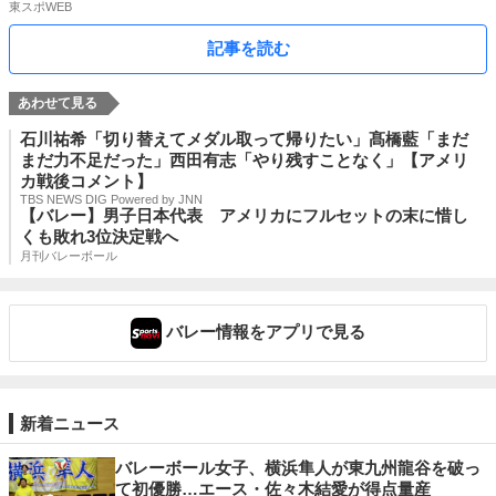
東スポWEB
記事を読む
石川祐希「切り替えてメダル取って帰りたい」髙橋藍「まだ
まだ力不足だった」西田有志「やり残すことなく」【アメリ
カ戦後コメント】
TBS NEWS DIG Powered by JNN
【バレー】男子日本代表 アメリカにフルセットの末に惜し
くも敗れ3位決定戦へ
月刊バレーボール
バレー情報をアプリで見る
新着ニュース
バレーボール女子、横浜隼人が東九州龍谷を破っ
て初優勝…エース・佐々木結愛が得点量産