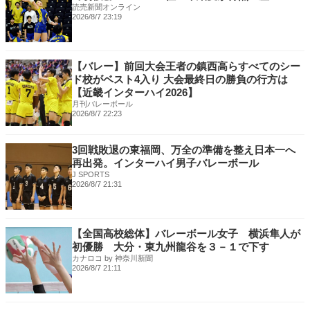
読売新聞オンライン
2026/8/7 23:19
【バレー】前回大会王者の鎮西高らすべてのシー
ド校がベスト4入り 大会最終日の勝負の行方は
【近畿インターハイ2026】
月刊バレーボール
2026/8/7 22:23
3回戦敗退の東福岡、万全の準備を整え日本一へ
再出発。インターハイ男子バレーボール
J SPORTS
2026/8/7 21:31
【全国高校総体】バレーボール女子 横浜隼人が
初優勝 大分・東九州龍谷を３－１で下す
カナロコ by 神奈川新聞
2026/8/7 21:11