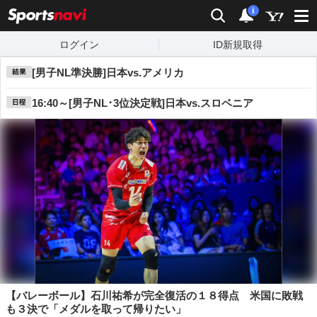
sports
検索
通知数：
i
ログイン
ID新規取得
[男子NL準決勝]日本vs.アメリカ
16:40～[男子NL･3位決定戦]日本vs.スロベニア
【バレーボール】石川祐希が完全復活の１８得点 米国に敗戦
も３決で「メダルを取って帰りたい」