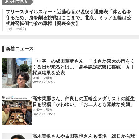
フリースタイルスキー・近藤心音が現役引退発表「体と心を
守るため、身を削る挑戦はここまで」北京、ミラノ五輪は公
式練習転倒で涙の棄権【発表全文】
スポーツ報知
新着ニュース
「中卒」の成田童夢さん 「まさか東大の門をく
ぐる日が来るとは…」高卒認定試験に挑戦！ＡＩ
採点結果を公表
スポーツ報知
2026/8/7 15:55
高木菜那さん、仲良しの五輪金メダリストの誕生
日を祝福「かわゆい」「お二人とも素敵な笑顔」
スポーツ報知
2026/8/7 14:20
高木美帆さんや古田敦也さんも登場 28日から球