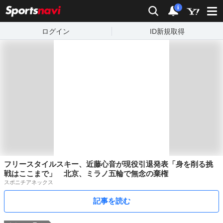
sports
検索
通知数：
i
ログイン
ID新規取得
フリースタイルスキー、近藤心音が現役引退発表「身を削る挑
戦はここまで」 北京、ミラノ五輪で無念の棄権
スポニチアネックス
記事を読む