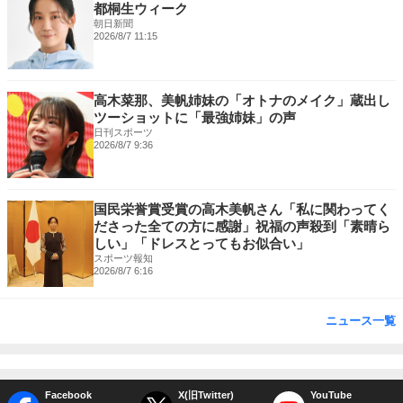
都桐生ウィーク
朝日新聞
2026/8/7 11:15
高木菜那、美帆姉妹の「オトナのメイク」蔵出し
ツーショットに「最強姉妹」の声
日刊スポーツ
2026/8/7 9:36
国民栄誉賞受賞の高木美帆さん「私に関わってく
ださった全ての方に感謝」祝福の声殺到「素晴ら
しい」「ドレスとってもお似合い」
スポーツ報知
2026/8/7 6:16
ニュース一覧
Facebook
X(旧Twitter)
YouTube