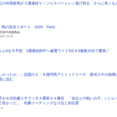
札の外国産馬が２週連続Ｖ！ジャスパートレノ逃げ切る「さらに良くな
Ⅰ馬の近況リポート 2026 Part1
A日本中央競馬会
/8/7 15:00
エルムSを大予想 2週連続的中へ厳選ワイド3点＆3連複10点で勝負！
しかったか…」話題の２・８億円馬アトミックリーチ 新潟３Ｒの初陣
着に沈む
手が８日札幌２ＲでＪＲＡ通算９４勝目 「自分との戦いの子。いいレ
て良かった」 札幌リーディングは２位と好位置
ーツ