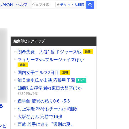
! JAPAN
ヘルプ
チケット大相撲
検索
編集部ピックアップ
朗希先発、大谷1番 ドジャース戦
フィリーズvs.ブルージェイズほか
国内女子ゴルフ2日目
能見篤史氏が出演 応援甲子園
1回戦 白樺学園vs東日大昌平ほか
13:30 開始予定
遊学館 驚異の粘り0-6→5-6
る
村上宗隆 25号もチームは4連敗
大坂なおみ 完勝で16強
西武 若手に迫る〝選別の夏〟
ンビ