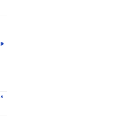
で勝
「ま