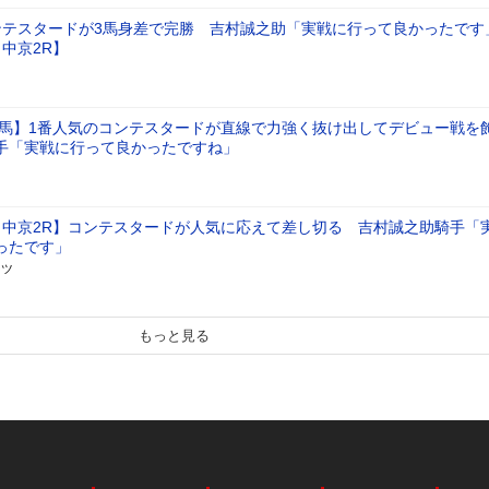
ンテスタードが3馬身差で完勝 吉村誠之助「実戦に行って良かったです
中京2R】
新馬】1番人気のコンテスタードが直線で力強く抜け出してデビュー戦を
手「実戦に行って良かったですね」
・中京2R】コンテスタードが人気に応えて差し切る 吉村誠之助騎手「
ったです」
ーツ
もっと見る