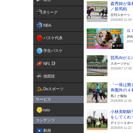
森秀師が落
／新馬戦
Bリーグ
日刊スポーツ
2026/8/8 11:29
NBA
Ｇ
JR
バスケ代表
2026
5:07
学生バスケ
競馬AIが
NFL
スポーツナビ
2026/8/7 17:00
他競技
「一発は難
Doスポーツ
券圏外の４
馬トク報知
サービス
2026/8/8 11:26
toto
小林美駒騎
をしてくれ
コンテンツ
デイリースポ
2026/8/8 11:22
動画