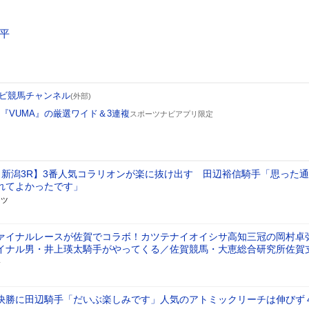
弘平
ツナビ競馬チャンネル
(外部)
I『VUMA』の厳選ワイド＆3連複
スポーツナビアプリ限定
・新潟3R】3番人気コラリオンが楽に抜け出す 田辺裕信騎手「思った
れてよかったです」
ーツ
ァイナルレースが佐賀でコラボ！カツテナイオイシサ高知三冠の岡村卓
イナル男・井上瑛太騎手がやってくる／佐賀競馬・大恵総合研究所佐賀
合
快勝に田辺騎手「だいぶ楽しみです」人気のアトミックリーチは伸びず