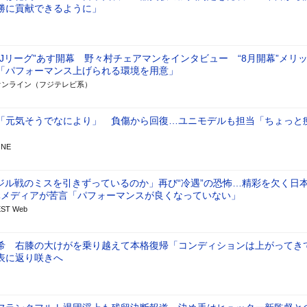
勝に貢献できるように」
のJリーグ”あす開幕 野々村チェアマンをインタビュー “8月開幕”メリ
「パフォーマンス上げられる環境を用意」
オンライン（フジテレビ系）
「元気そうでなにより」 負傷から回復…ユニモデルも担当「ちょっと
ONE
ジル戦のミスを引きずっているのか」再び“冷遇”の恐怖…精彩を欠く日
元メディアが苦言「パフォーマンスが良くなっていない」
ST Web
希 右膝の大けがを乗り越えて本格復帰「コンディションは上がってき
表に返り咲きへ