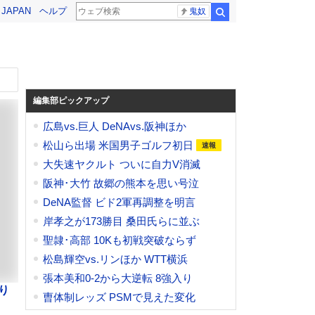
! JAPAN
ヘルプ
鬼奴
検索
編集部ピックアップ
広島vs.巨人 DeNAvs.阪神ほか
松山ら出場 米国男子ゴルフ初日
大失速ヤクルト ついに自力V消滅
阪神･大竹 故郷の熊本を思い号泣
DeNA監督 ビド2軍再調整を明言
岸孝之が173勝目 桑田氏らに並ぶ
聖隷･高部 10Kも初戦突破ならず
松島輝空vs.リンほか WTT横浜
張本美和0-2から大逆転 8強入り
り
曺体制レッズ PSMで見えた変化