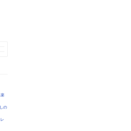
二楽
しの
タレ