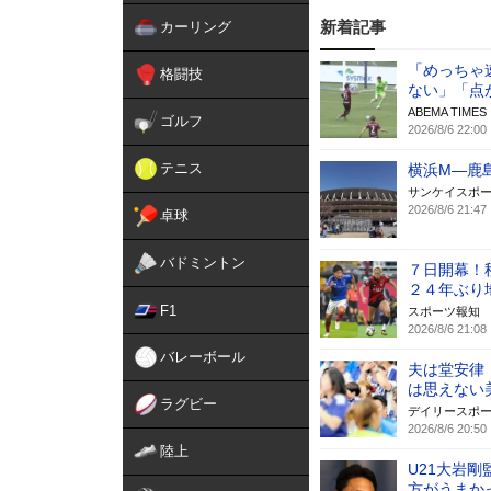
新着記事
カーリング
「めっちゃ
格闘技
ない」「点
ABEMA TIMES
ゴルフ
2026/8/6 22:00
テニス
横浜M―鹿
サンケイスポ
2026/8/6 21:47
卓球
バドミントン
７日開幕！
２４年ぶり
F1
スポーツ報知
2026/8/6 21:08
バレーボール
夫は堂安律
は思えない
ラグビー
デイリースポ
2026/8/6 20:50
陸上
U21大岩
方がうまか