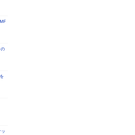
MF
トの
を
サッ