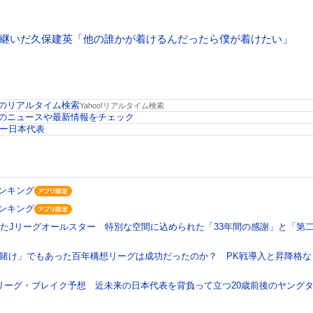
け継いだ久保建英「他の誰かが着けるんだったら僕が着けたい」
のリアルタイム検索
Yahoo!リアルタイム検索
のニュースや最新情報をチェック
カー日本代表
ランキング
ランキング
ったJリーグオールスター 特別な空間に込められた「33年間の感謝」と「第
賭け」でもあった百年構想リーグは成功だったのか？ PK戦導入と昇降格な
J1リーグ・ブレイク予想 近未来の日本代表を背負って立つ20歳前後のヤング