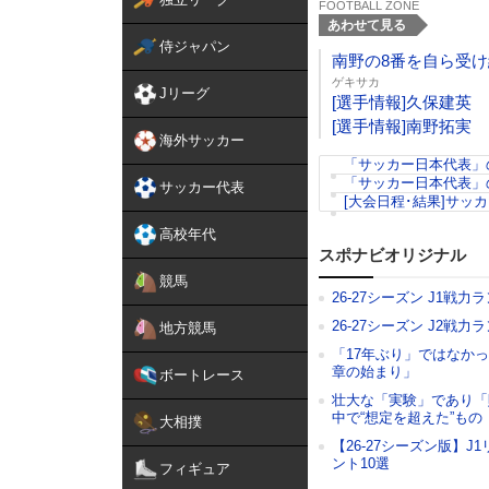
FOOTBALL ZONE
あわせて見る
侍ジャパン
南野の8番を自ら受
ゲキサカ
Jリーグ
[選手情報]久保建英
[選手情報]南野拓実
海外サッカー
「サッカー日本代表」
「サッカー日本代表」
サッカー代表
[大会日程･結果]サッ
高校年代
スポナビオリジナル
競馬
26-27シーズン J1戦力
26-27シーズン J2戦力
地方競馬
「17年ぶり」ではなか
章の始まり」
ボートレース
壮大な「実験」であり「
中で“想定を超えた”もの
大相撲
【26-27シーズン版】
ント10選
フィギュア