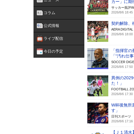
カー」に期
サッカー批評W
コラム
2026/8/6 18:45
契約解除、
公式情報
AERA DIGITAL
2026/8/6 18:00
ライブ配信
「指揮官の
今日の予定
「“汚れ仕
SOCCER DIGE
2026/8/6 17:50
異例の20
た！」
FOOTBALL Z
2026/8/6 17:30
W杯後無所
す」
日刊スポーツ
2026/8/6 17:16
【Ｊ１清水