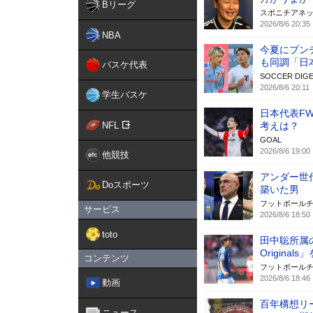
Bリーグ
スポニチアネ
2026/8/6 20:35
NBA
今夏にブン
も同調「日
バスケ代表
SOCCER DIGE
2026/8/6 20:11
学生バスケ
日本代表F
NFL
考えは？
GOAL
2026/8/6 19:00
他競技
アンダー世
Doスポーツ
築いた男
フットボール
サービス
2026/8/6 18:50
toto
田中聡所属の
Original
コンテンツ
フットボール
2026/8/6 18:46
動画
百年構想リ
ニュース