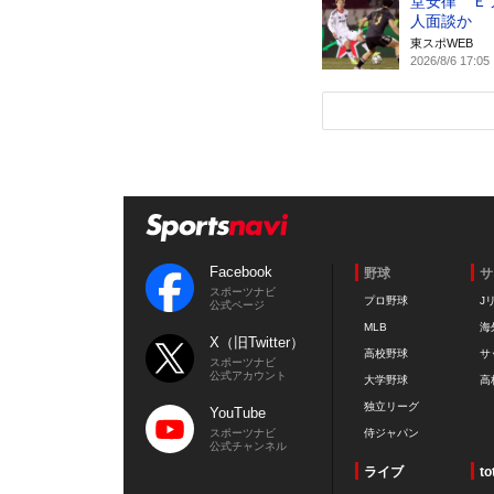
堂安律 Ｅ
人面談か
東スポWEB
2026/8/6 17:05
Facebook
野球
サ
スポーツナビ
プロ野球
J
公式ページ
MLB
海
X（旧Twitter）
高校野球
サ
スポーツナビ
公式アカウント
大学野球
高
独立リーグ
YouTube
スポーツナビ
侍ジャパン
公式チャンネル
ライブ
to