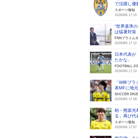
で活躍し優
スポーツ報知
2026/8/6 17:15
“世界基準
は猛暑対策
FNNプライム
2026/8/6 17:12
日本代表が
たかな」
FOOTBALL Z
2026/8/6 17:10
「W杯ブラ
表MFに地
SOCCER DIGE
2026/8/6 17:08
柏・熊坂光
る」再び代
スポーツ報知
2026/8/6 17:07