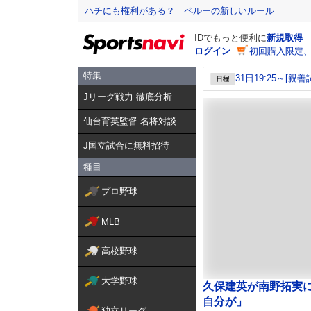
ハチにも権利がある？ ペルーの新しいルール
IDでもっと便利に
新規取得
ログイン
初回購入限定
特集
31日19:25～[親
Jリーグ戦力 徹底分析
仙台育英監督 名将対談
J国立試合に無料招待
種目
プロ野球
MLB
高校野球
大学野球
久保建英が南野拓実
自分が」
独立リーグ