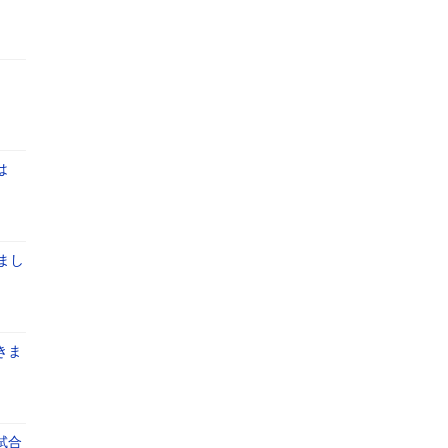
は
まし
きま
試合