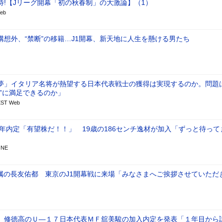
待!【Jリーグ開幕「初の秋春制」の大激論】（1）
eb
構想外、“禁断”の移籍…J1開幕、新天地に人生を懸ける男たち
夢」イタリア名将が熱望する日本代表戦士の獲得は実現するのか。問題
事”に満足できるのか」
ST Web
29年内定「有望株だ！！」 19歳の186センチ逸材が加入「ずっと待って
ONE
属の長友佑都 東京のJ1開幕戦に来場「みなさまへご挨拶させていただ
】修徳高のＵ―１７日本代表ＭＦ舘美駿の加入内定を発表「１年目から