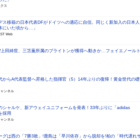
ックス
デス移籍の日本代表DFがドイツへの適応に自信。同じく新加入の日本人
本にいた頃から…」
ST Web
W上田綺世、三笘薫所属のブライトンが獲得へ動きか…フェイエノール
代からA代表監督へ昇格した指揮官（5）14年ぶりの復帰！黄金世代の礎
チャンネル
シャルケ、新アウェイユニフォームを発表！33年ぶりに「adidas
s」を採用
チャンネル
ーグは西の「7勝3敗」!鹿島は「早川依存」から脱却を!柏の「時代遅れ