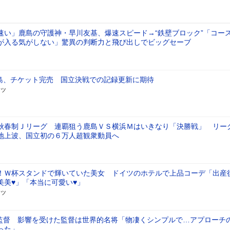
速い」鹿島の守護神・早川友基、爆速スピード→“鉄壁ブロック”「コー
が入る気がしない」驚異の判断力と飛び出しでビッグセーブ
島、チケット完売 国立決戦での記録更新に期待
ーツ
秋春制Ｊリーグ 連覇狙う鹿島ＶＳ横浜Ｍはいきなり「決勝戦」 リー
地上波、国立初の６万人超観衆動員へ
！Ｗ杯スタンドで輝いていた美女 ドイツのホテルで上品コーデ「出産
美美♥」「本当に可愛い♥」
ーツ
剛監督 影響を受けた監督は世界的名将「物凄くシンプルで…アプローチ
った」