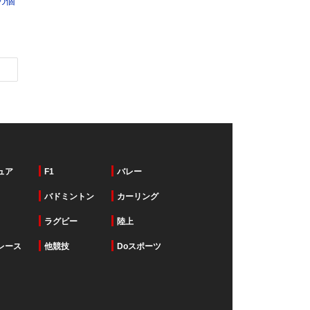
の個
ュア
F1
バレー
バドミントン
カーリング
ラグビー
陸上
レース
他競技
Doスポーツ