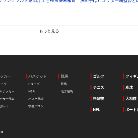
フランクフルト退団浮上も残留決断報道 決め手はヒュッター新監督と
もっと見る
ッカー
バスケット
競馬
ゴルフ
フィギ
リーグ
Bリーグ
競馬
テニス
卓球
外サッカー
NBA
地方競馬
格闘技
大相撲
ッカー代表
バスケ代表
校年代
学生バスケ
NFL
ボート
to