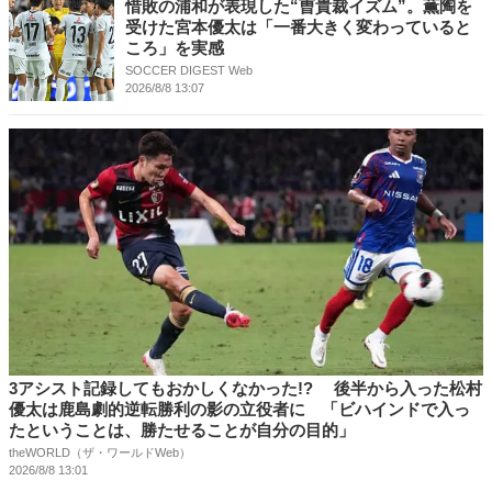
惜敗の浦和が表現した“曺貴裁イズム”。薫陶を
受けた宮本優太は「一番大きく変わっていると
ころ」を実感
SOCCER DIGEST Web
2026/8/8 13:07
3アシスト記録してもおかしくなかった!? 後半から入った松村
優太は鹿島劇的逆転勝利の影の立役者に 「ビハインドで入っ
たということは、勝たせることが自分の目的」
theWORLD（ザ・ワールドWeb）
2026/8/8 13:01