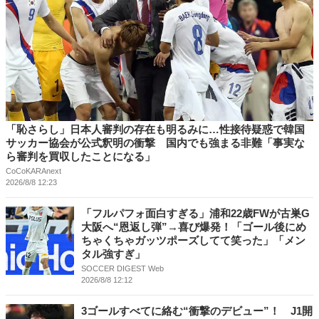
「恥さらし」日本人審判の存在も明るみに…性接待疑惑で韓国
サッカー協会が公式釈明の衝撃 国内でも強まる非難「事実な
ら審判を買収したことになる」
CoCoKARAnext
2026/8/8 12:23
「フルパフォ面白すぎる」浦和22歳FWが古巣G
大阪へ“恩返し弾”→喜び爆発！「ゴール後にめ
ちゃくちゃガッツポーズしてて笑った」「メン
タル強すぎ」
SOCCER DIGEST Web
2026/8/8 12:12
3ゴールすべてに絡む“衝撃のデビュー”！ J1開