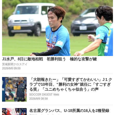
J1水戸、8日に敵地柏戦 初勝利狙う 極的な攻撃が鍵
茨城新聞クロスアイ
2026/8/8 09:00
「大朗報きたー」「可愛すぎてかわいい」J１ク
ラブで10年目、“勝利の女神”就任に「すごすぎ
る笑」「ユニめちゃくちゃ似合う」の声
SOCCER DIGEST Web
2026/8/8 08:58
名古屋グランパス、U-18所属の16人を2種登録