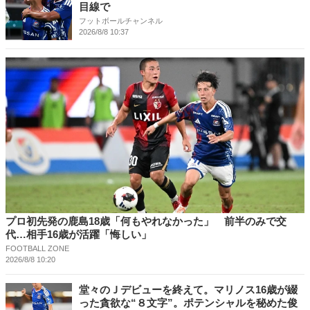
目線で
フットボールチャンネル
2026/8/8 10:37
プロ初先発の鹿島18歳「何もやれなかった」 前半のみで交
代…相手16歳が活躍「悔しい」
FOOTBALL ZONE
2026/8/8 10:20
堂々のＪデビューを終えて。マリノス16歳が綴
った貪欲な“８文字”。ポテンシャルを秘めた俊