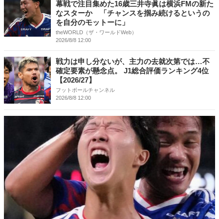
幕戦で注目集めた16歳三井寺眞は横浜FMの新た
なスターか 「チャンスを掴み続けるというの
を自分のモットーに」
theWORLD（ザ・ワールドWeb）
2026/8/8 12:00
戦力は申し分ないが、主力の去就次第では…不
確定要素が懸念点。 J1総合評価ランキング4位
【2026/27】
フットボールチャンネル
2026/8/8 12:00