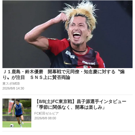
Ｊ１鹿島・鈴木優磨 開幕戦で元同僚・知念慶に対する〝煽
り〟が注目 ＳＮＳ上に賛否両論
東スポWEB
2026/8/8 14:30
【8/8(土)FC東京戦】昌子源選手インタビュー
「季節に関係なく、開幕は楽しみ」
FC町田ゼルビア
2026/8/8 08:00