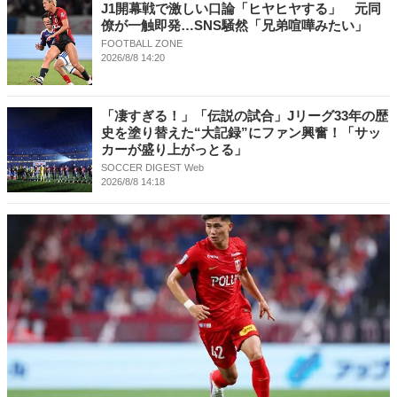
J1開幕戦で激しい口論「ヒヤヒヤする」 元同
僚が一触即発…SNS騒然「兄弟喧嘩みたい」
FOOTBALL ZONE
2026/8/8 14:20
「凄すぎる！」「伝説の試合」Jリーグ33年の歴
史を塗り替えた“大記録”にファン興奮！「サッ
カーが盛り上がっとる」
SOCCER DIGEST Web
2026/8/8 14:18