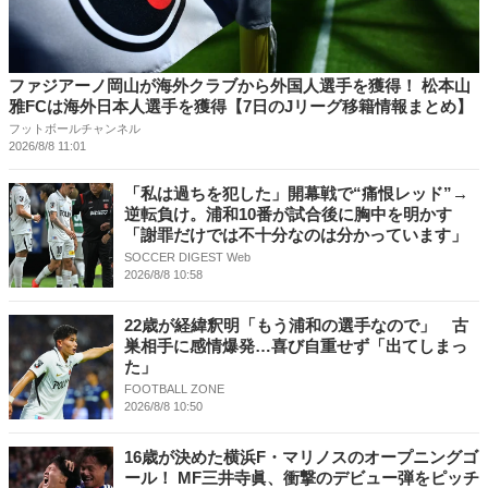
ファジアーノ岡山が海外クラブから外国人選手を獲得！ 松本山
雅FCは海外日本人選手を獲得【7日のJリーグ移籍情報まとめ】
フットボールチャンネル
2026/8/8 11:01
「私は過ちを犯した」開幕戦で“痛恨レッド”→
逆転負け。浦和10番が試合後に胸中を明かす
「謝罪だけでは不十分なのは分かっています」
SOCCER DIGEST Web
2026/8/8 10:58
22歳が経緯釈明「もう浦和の選手なので」 古
巣相手に感情爆発…喜び自重せず「出てしまっ
た」
FOOTBALL ZONE
2026/8/8 10:50
16歳が決めた横浜F・マリノスのオープニングゴ
ール！ MF三井寺眞、衝撃のデビュー弾をピッチ