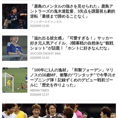
「鹿島のメンタルの強さを見せられた」鹿島ア
ントラーズの鬼木達監督、3失点を課題視も劇的
逆転「最後まで諦めることなく」
フットボールチャンネル
2026/8/8 13:00
「溢れ出る彼女感」「可愛すぎる！」サッカー
好き元人気アイドル、J開幕戦の自然体な“観戦
ショット”が話題！「ホントに好きなんだな」
SOCCER DIGEST Web
2026/8/8 12:42
「100年に1人の逸材」「和製フォーデン」マリ
ノスの16歳MF、衝撃の“ワンタッチ”で今季J1オ
ープニング弾！記録ずくめのデビュー戦初ゴー
ルに「歴史を作りよった」
ABEMA TIMES
2026/8/8 12:27