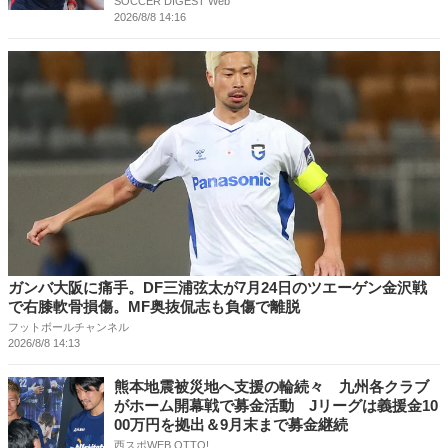
SOCCER DIGEST Web
2026/8/8 14:16
ガンバ大阪に痛手。DF三浦弦太が7月24日のツエーゲン金沢戦
で右膝軟骨損傷。MF奥抜侃志も負傷で離脱
フットボールチャンネル
2026/8/8 14:13
熊本地震被災地へ支援の輪続々 九州各クラブ
がホーム開幕戦で募金活動 Jリーグは義援金10
00万円を拠出＆9月末まで募金継続
西スポWEB OTTO!