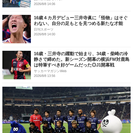
2026/8/8 14:06
16歳４カ月デビュー三井寺眞に「怪物」はそぐ
わない、自分の足もとを見つめる新たな才能
日刊スポーツ
2026/8/8 14:00
16歳・三井寺の躍動で始まり、34歳・柴崎の冷
静さで締めた。新シーズン開幕の横浜FM対鹿島
は特筆すべき好ゲームだった◎J1開幕戦
サッカーマガジンWeb
2026/8/8 13:56