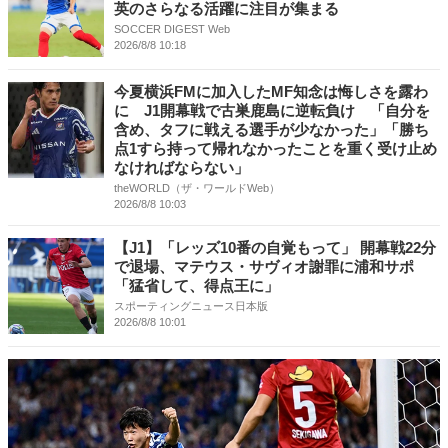
英のさらなる活躍に注目が集まる
SOCCER DIGEST Web
2026/8/8 10:18
今夏横浜FMに加入したMF知念は悔しさを露わ
に J1開幕戦で古巣鹿島に逆転負け 「自分を
含め、タフに戦える選手が少なかった」「勝ち
点1すら持って帰れなかったことを重く受け止め
なければならない」
theWORLD（ザ・ワールドWeb）
2026/8/8 10:03
【J1】「レッズ10番の自覚もって」 開幕戦22分
で退場、マテウス・サヴィオ謝罪に浦和サポ
「猛省して、得点王に」
スポーティングニュース日本版
2026/8/8 10:01