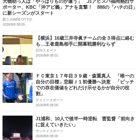
大物助っ人は「やっぱりものが違う」 J1アビスパ福岡熱烈サ
ポーター、KBC「沖アビ義」アナを直撃！ 888の「ハチの日」
に新シーズンがスタート
西スポWEB OTTO!
2026/8/8 08:05
【横浜】16歳三井寺眞チームの全３得点に絡む
も…王者鹿島相手に開幕戦勝利ならず
日刊スポーツ
2026/8/8 08:01
ＦＣ東京１７年目３９歳・森重真人 「唯一の
自分の目標」悲願Ｊ１初優勝へ決意 「ピッチ
での存在価値をどれだけ示せるかが自分の役
割」
デイリースポーツ
2026/8/8 08:00
J1浦和、10人で後半一時逆転 曺監督「前向き
に捉えていきたい」
サンケイスポーツ
2026/8/8 08:00