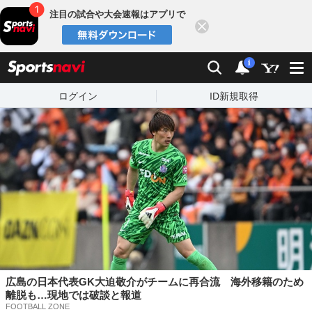
注目の試合や大会速報はアプリで
閉じる
sports
検索
通知数：
i
ログイン
ID新規取得
広島の日本代表GK大迫敬介がチームに再合流 海外移籍のため
離脱も…現地では破談と報道
FOOTBALL ZONE