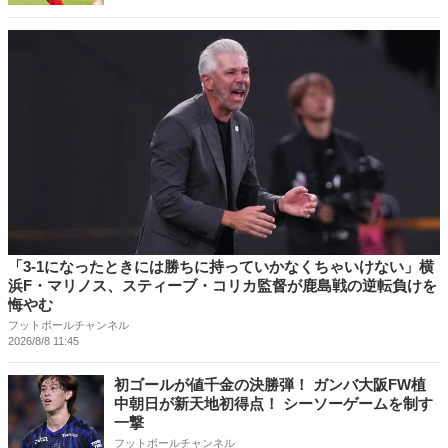
「3-1になったときには勝ちに持っていかなくちゃいけない」横
浜F・マリノス、スティーブ・コリカ監督が鹿島戦の逆転負けを
悔やむ
フットボールチャンネル
2026/8/8 11:45
初ゴールが値千金の決勝弾！ ガンバ大阪FW植
中朝日が新天地初得点！ シーソーゲームを制す
一撃
フットボールチャンネル