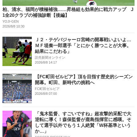
柏、清水、福岡が積極補強……昇格組も効果的に戦力アップ J
1全20クラブの補強診断【後編】
YOJI-GEN
2026/8/8 10:30
Ｊ２・テゲバジャーロ宮崎の開幕戦いよいよ…
ＭＦ堤奏一郎選手「とにかく勝つことが大事。
結果にこだわる」
読売新聞オンライン
2026/8/8 14:17
【FC町田ゼルビア】頂を目指す歴史的シーズン
開幕。町田、新時代の挑戦へ
FC町田ゼルビア
2026/8/8 07:00
「鬼木監督、すごいですね」超攻撃的采配で大
逆転に導く！森保監督が鹿島指揮官に感嘆。そ
して選手以外でもう１人絶賛「W杯基準という
か…」