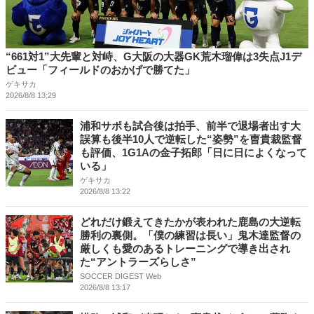
“661対1”大先輩と対峙、G大阪の大器GK荒木瑠偉は3失点J1デ
ビュー「フィールドのおかげで勝てた」
ゲキサカ
2026/8/8 13:29
浦和サポも試合後は拍手、前半で退場者出す大
誤算も後半10人で逆転した“姿勢”を曺貴裁監督
も評価、1G1Aの金子拓郎「日に日によくなって
いる」
ゲキサカ
2026/8/8 13:22
どれだけ鍛えてきたかが表われた鹿島の大逆転
勝利の裏側。「僕の練習は長い」鬼木達監督の
厳しくも愛のあるトレーニングで導き出され
た“アントラーズらしさ”
SOCCER DIGEST Web
2026/8/8 13:17