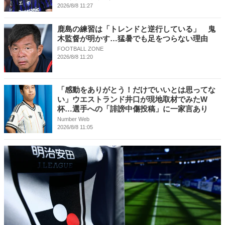
2026/8/8 11:27
鹿島の練習は「トレンドと逆行している」 鬼
木監督が明かす…猛暑でも足をつらない理由
FOOTBALL ZONE
2026/8/8 11:20
「感動をありがとう！だけでいいとは思ってな
い」ウエストランド井口が現地取材でみたW
杯…選手への「誹謗中傷投稿」に一家言あり
Number Web
2026/8/8 11:05