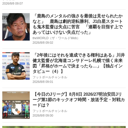
2026/8/8 09:07
「鹿島のメンタルの強さを最後は見せられたか
なと」 鹿島は劇的逆転勝利、J1白星スタート
も鬼木監督は失点に苦言 「連覇を目指す上で
あってはいけない失点だった」
theWORLD（ザ・ワールドWeb）
2026/8/8 09:02
「2年後にはそれを達成できる権利はある」川井
健太監督が北海道コンサドーレ札幌で描く未来
図「昇格がホームで決まったら…」【独占イン
タビュー（4）】
フットボールチャンネル
2026/8/8 09:01
【今日のJリーグ】8月8日 2026/27明治安田Jリ
ーグ第1節のキックオフ時間・放送予定・対戦カ
ードは？
フットボールチャンネル
2026/8/8 09:00