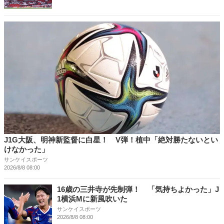
J1G大阪、明神新監督に白星！ V弾！植中「絶対勝たないとい
けなかった」
サンケイスポーツ
2026/8/8 08:00
16歳の三井寺が先制弾！ 「気持ちよかった」J
1横浜Mに新風吹いた
サンケイスポーツ
2026/8/8 08:00