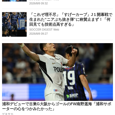
2026/8/8 09:32
「これぞ理不尽」「すげーカーブ」J１開幕戦で
生まれた“ニアぶち抜き弾”に称賛止まず！「何
回見ても技術点高すぎる」
SOCCER DIGEST Web
2026/8/8 09:27
浦和デビューで古巣G大阪からゴールのFW南野遥海「浦和サポ
ーターの心をつかみたかった」
ゲキサカ