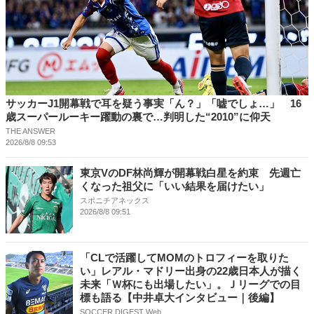
サッカーJ1開幕戦で耳を疑う事実「ん？」「嘘でしょ…」 16
歳スーパールーキー躍動の裏で…判明した“2010”に仰天
THE ANSWER
2026/8/8 09:53
東京VのDF林尚輝が開幕戦白星を約束 先週亡
くなった祖父に「いい結果を届けたい」
スポニチアネックス
2026/8/8 09:51
「CLで活躍してMOMのトロフィーを取りた
い」レアル・マドリー出身の22歳日本人が描く
未来「Ｗ杯にも出場したい」。Ｊリーグでの目
標も語る【中井卓大インタビュー｜後編】
SOCCER DIGEST Web