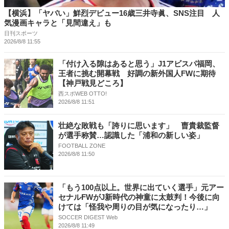
【横浜】「ヤバい」鮮烈デビュー16歳三井寺眞、SNS注目 人
気漫画キャラと「見間違え」も
日刊スポーツ
2026/8/8 11:55
「付け入る隙はあると思う」J1アビスパ福岡、
王者に挑む開幕戦 好調の新外国人FWに期待
【神戸戦見どころ】
西スポWEB OTTO!
2026/8/8 11:51
壮絶な敗戦も「誇りに思います」 曺貴裁監督
が選手称賛…認識した「浦和の新しい姿」
FOOTBALL ZONE
2026/8/8 11:50
「もう100点以上。世界に出ていく選手」元アー
セナルFWがJ新時代の神童に太鼓判！今後に向
けては「怪我や周りの目が気になったり…」
SOCCER DIGEST Web
2026/8/8 11:49