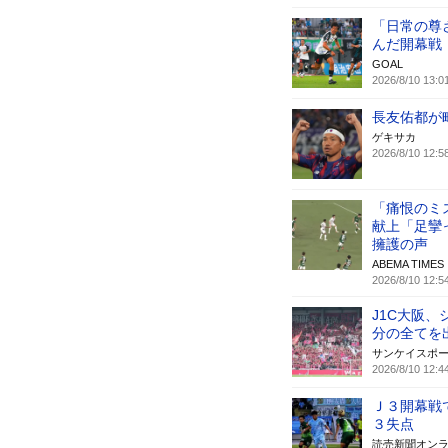
「日常の尊
んだ開幕戦
GOAL
2026/8/10 13:0
長友佑都が
ゲキサカ
2026/8/10 12:5
「痛恨のミ
献上「足攣
擁護の声
ABEMA TIMES
2026/8/10 12:5
J1C大阪
分の全てを
サンケイスポ
2026/8/10 12:4
Ｊ３開幕戦
３失点
読売新聞オン