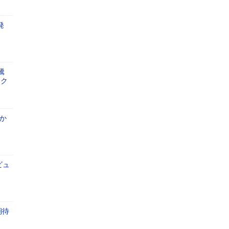
発
騰
ック
か
ビュ
期待