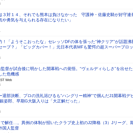
4
は３対１４、それでも熊本は負けなかった 守護神・佐藤史騎が好守連
気や勇気を与えられる存在になりたい」
1
力！「ようそこおったな」セレッソDFの体を張った“神クリア”が話題沸
セーブ？」「ビッグカバー！」元日本代表MFも驚愕の超スーパーブロ
6
浩監督が試合後に明かした開幕戦への覚悟。“ヴェルディらしさ”を出せた
した危機感
ST Web
6
ー退部決断、プロの洗礼浴びるも“ハングリー精神”で掴んだJ1開幕戦デ
谷銀姿郎、早期G大阪入りは「大正解だった」
3
月で解任…。異例の体制が招いたクラブ史上初のJ2降格（3）Jリーグ、
外国人監督