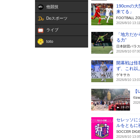
190cm
他競技
来てる」
Doスポーツ
FOOTBALL Z
2026/8/10 13:1
ライブ
「地方だか
る力”
toto
日本財団パラ
2026/8/10 07:0
開幕戦は怪
ず、これ以
ゲキサカ
2026/8/10 13:0
【
©︎z
2026
19:25
セレッソにシ
ルをともに
SOCCER DIGE
2026/8/10 13:0