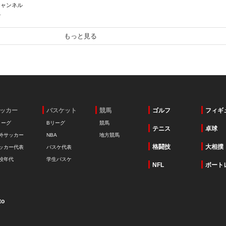
チャンネル
1
もっと見る
ッカー
バスケット
競馬
ゴルフ
フィギ
リーグ
Bリーグ
競馬
テニス
卓球
外サッカー
NBA
地方競馬
格闘技
大相撲
ッカー代表
バスケ代表
校年代
学生バスケ
NFL
ボート
to