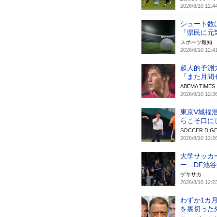
2026/8/10 12:4
シュート数
「県民に元
スポーツ報知
2026/8/10 12:4
超人的予測
「また月間
ABEMA TIMES
2026/8/10 12:3
東京V城福
らこそ口に
SOCCER DIGE
2026/8/10 12:2
大学サッカ
ー…DF池
ゲキサカ
2026/8/10 12:2
わずか1カ
を裏切った