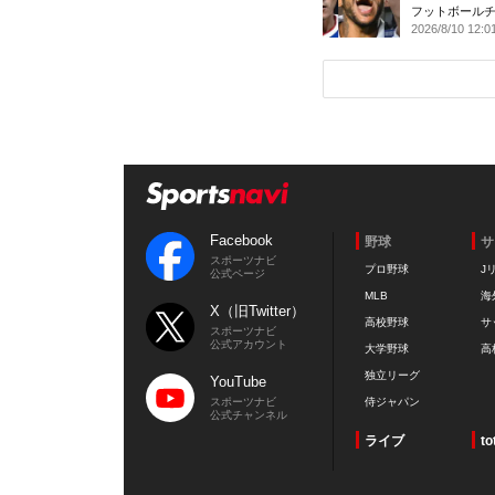
フットボール
2026/8/10 12:0
Facebook
野球
サ
スポーツナビ
プロ野球
J
公式ページ
MLB
海
X（旧Twitter）
高校野球
サ
スポーツナビ
公式アカウント
大学野球
高
独立リーグ
YouTube
スポーツナビ
侍ジャパン
公式チャンネル
ライブ
to