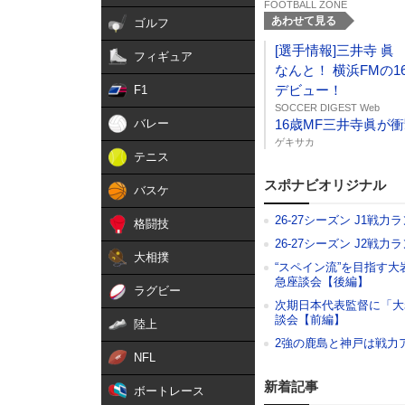
FOOTBALL ZONE
あわせて見る
ゴルフ
[選手情報]三井寺 眞
フィギュア
なんと！ 横浜FMの
デビュー！
F1
SOCCER DIGEST Web
バレー
16歳MF三井寺眞が
ゲキサカ
テニス
スポナビオリジナル
バスケ
26-27シーズン J1戦力
格闘技
26-27シーズン J2戦力
大相撲
“スペイン流”を目指す
急座談会【後編】
ラグビー
次期日本代表監督に「大
談会【前編】
陸上
2強の鹿島と神戸は戦力
NFL
新着記事
ボートレース