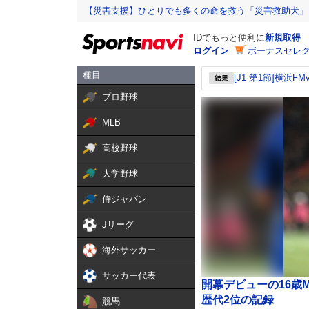
【災害支援】ひとりでも多くの命を救う「災害救助犬」
IDでもっと便利に
新規取得
ログイン
ボーナスセレク
[J1 第1節]横浜FM
プロ野球
MLB
高校野球
大学野球
侍ジャパン
Jリーグ
海外サッカー
サッカー代表
開幕デビューの16歳
歴代2位の記録
競馬