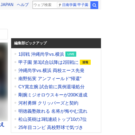
! JAPAN
ヘルプ
日南学園 甲子園
検索
編集部ピックアップ
1回戦 沖縄尚学vs.横浜
甲子園 第3試合以降は2回戦に
沖縄尚学vs.横浜 両校エース先発
南野拓実 アンフィールド“帰還”
CY賞左腕 試合前に異例退場処分
剛腕ミジオロウスキーが200K達成
河村勇輝 クリッパーズと契約
明徳義塾敗れる 名将が悔やむ流れ
松山英樹は3戦連続トップ10の7位
え
25年目コンビ 高校野球で気づき