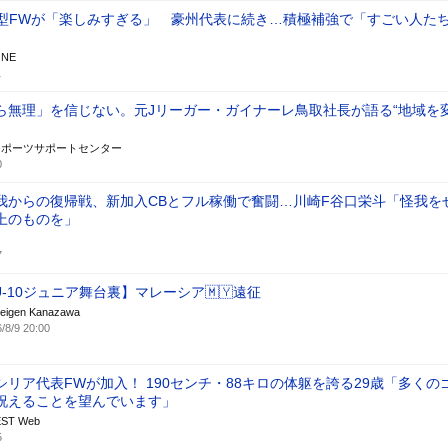
の大型FWが「楽しみすぎる」 豪州代表に続き…積極補強で「すごい人た
ONE
1
ら無理」を信じない。元Jリーガー・ガイナーレ鳥取社長が語る“地域を
スポーツサポートセンター
0
我からの復帰戦、新加入CBとフル稼働で奮闘…川崎F谷口栄斗「怪我を
上のものを」
7
U-10ジュニア舞台裏】マレーシア🇲🇾遠征
weigen Kanazawa
/8/9 20:00
リア代表FWが加入！ 190センチ・88キロの体躯を誇る29歳「多くの
祝えることを望んでいます」
ST Web
5