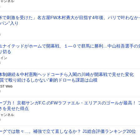
チャンネル
1
杯で刺激を受けた」名古屋FW木村勇大が目指す4年後、パリで叶わなか
パン”入り
6
ユナイテッドがホームで開幕戦、１―０で群馬に勝利…中山桂吾選手の
り切る
ライン
4
体制継続＆中村憲剛ヘッドコーチら入閣の川崎が開幕戦で見せた変化
と質で殴り続けるしかない”劇的ドローも課題は山積
ST Web
0
ープ力！ 京都サンガF.C.のFWラファエル・エリアスのゴールが最高！ 
さを見せた得点
チャンネル
9
ーグでは散々…。補強で立て直しなるか？ J1総合評価ランキング20位
】