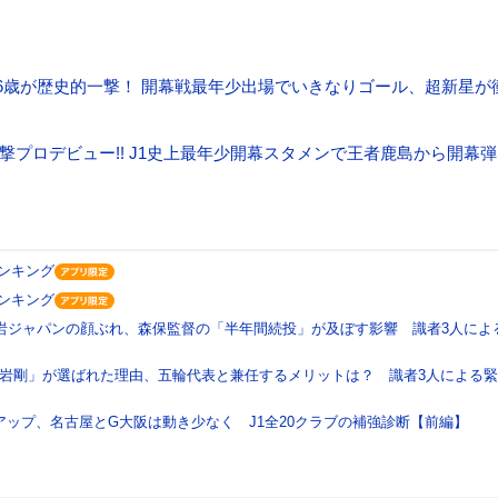
16歳が歴史的一撃！ 開幕戦最年少出場でいきなりゴール、超新星が
衝撃プロデビュー!! J1史上最年少開幕スタメンで王者鹿島から開幕弾
ランキング
ランキング
大岩ジャパンの顔ぶれ、森保監督の「半年間続投」が及ぼす影響 識者3人によ
岩剛」が選ばれた理由、五輪代表と兼任するメリットは？ 識者3人による
アップ、名古屋とG大阪は動き少なく J1全20クラブの補強診断【前編】