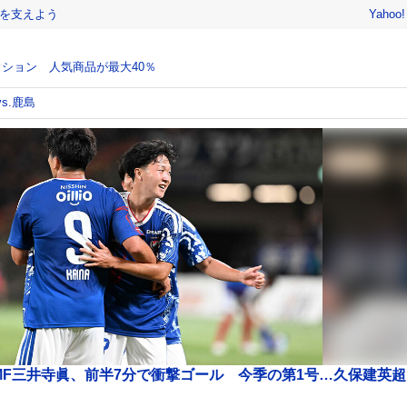
を支えよう
Yahoo
ション 人気商品が最大40％
vs.鹿島
MF三井寺眞、前半7分で衝撃ゴール 今季の第1号…久保建英超