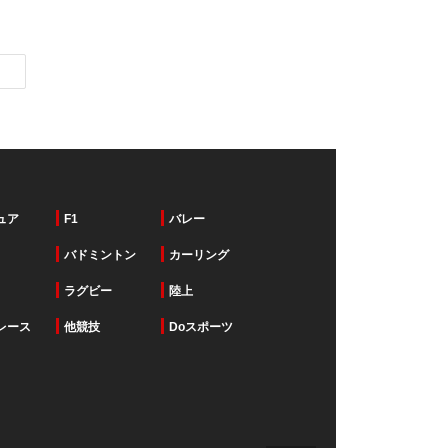
ュア
F1
バレー
バドミントン
カーリング
ラグビー
陸上
レース
他競技
Doスポーツ