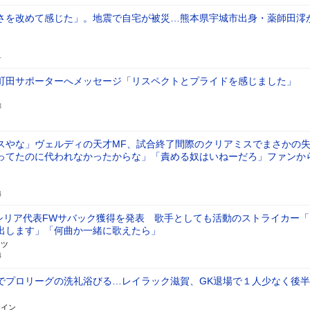
さを改めて感じた」。地震で自宅が被災…熊本県宇城市出身・薬師田澪
1
町田サポーターへメッセージ「リスペクトとプライドを感じました」
8
スやな」ヴェルディの天才MF、試合終了間際のクリアミスでまさかの
ってたのに代われなかったからな」「責める奴はいねーだろ」ファンか
4
、シリア代表FWサバック獲得を発表 歌手としても活動のストライカー「
出します」「何曲か一緒に歌えたら」
ーツ
4
でプロリーグの洗礼浴びる…レイラック滋賀、GK退場で１人少なく後
ライン