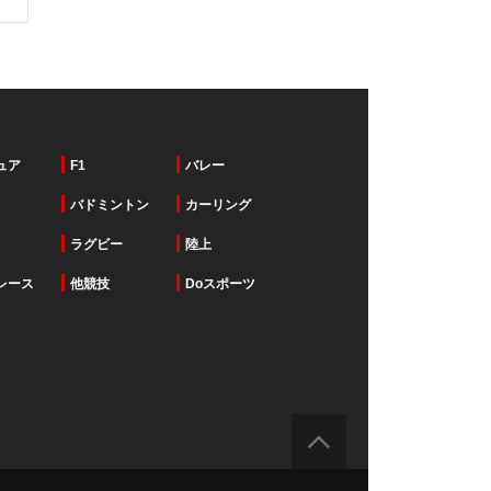
ュア
F1
バレー
バドミントン
カーリング
ラグビー
陸上
レース
他競技
Doスポーツ