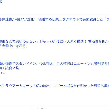
感
今井達也が浴びた“洗礼” 浸透する伝統…ダグアウトで突如変身した「
理由なんて思いつかない」ジャッジが復帰へ大きく前進！ 右肋骨骨折か
「今季中には戻る」
低い弾道でスタンドイン、今永翔太「この打球はニュートンも説明でき
初１試合２発
ライン
ス】ラウアー＆コール「幻の放出」…ゴームズＧＭが明かした残留の舞