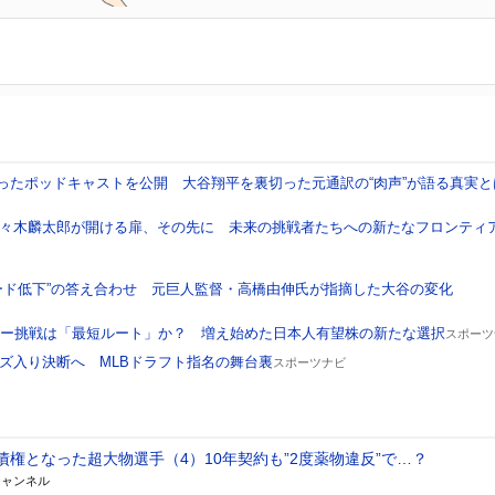
扱ったポッドキャストを公開 大谷翔平を裏切った元通訳の“肉声”が語る真実と
々木麟太郎が開ける扉、その先に 未来の挑戦者たちへの新たなフロンティ
ード低下”の答え合わせ 元巨人監督・高橋由伸氏が指摘した大谷の変化
ャー挑戦は「最短ルート」か？ 増え始めた日本人有望株の新たな選択
スポーツ
ズ入り決断へ MLBドラフト指名の舞台裏
スポーツナビ
債権となった超大物選手（4）10年契約も”2度薬物違反”で…？
チャンネル