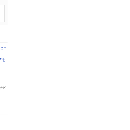
は？
アを
ナビ