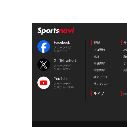
Facebook
野球
サ
スポーツナビ
プロ野球
J
公式ページ
MLB
海
X（旧Twitter）
高校野球
サ
スポーツナビ
公式アカウント
大学野球
高
独立リーグ
YouTube
スポーツナビ
侍ジャパン
公式チャンネル
ライブ
to