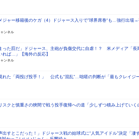
メジャー移籍後のケガ（4）ドジャース入りで”球界席巻“も…強行出場→
チャンネル
まった罰だ」ドジャース、主砲が負傷交代に自虐！？ 米メディア「長
いれば…」【海外の反応】
チャンネル
現れた「両投げ投手！」 公式も“混乱”…咄嗟の判断が「最もクレイジ
リスクと慎重さの狹間で戦う投手復帰への道「少しずつ積み上げていく
声出すとこだった！」ドジャース戦の始球式に“人気アイドル”決定「凄
「絶対かっこいいいじゃん」反響続々