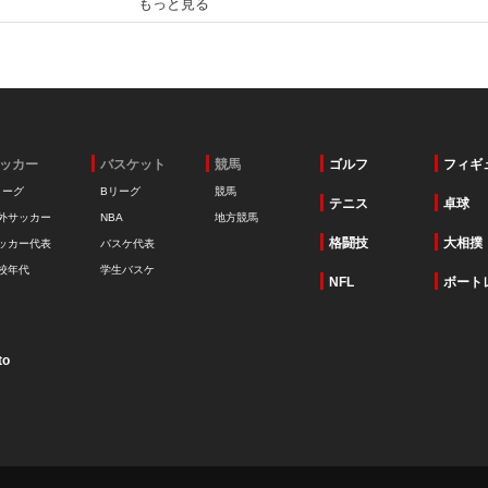
もっと見る
ッカー
バスケット
競馬
ゴルフ
フィギ
リーグ
Bリーグ
競馬
テニス
卓球
外サッカー
NBA
地方競馬
格闘技
大相撲
ッカー代表
バスケ代表
校年代
学生バスケ
NFL
ボート
to