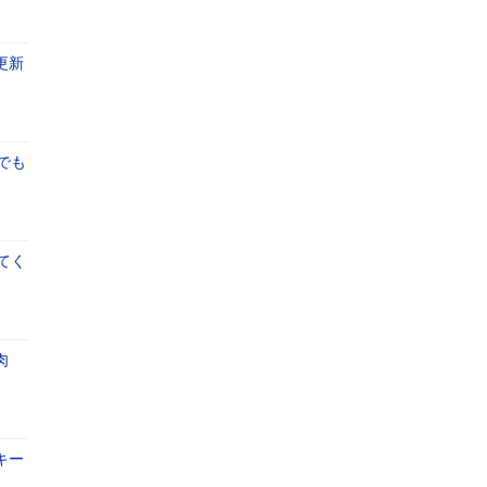
更新
でも
てく
肉
キー