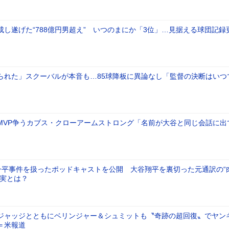
成し遂げた“788億円男超え” いつのまにか「3位」…見据える球団記録
られた」スクーバルが本音も…85球降板に異論なし「監督の決断はいつ
MVP争うカブス・クローアームストロング「名前が大谷と同じ会話に出
、一平事件を扱ったポッドキャストを公開 大谷翔平を裏切った元通訳の“
真実とは？
ジャッジとともにベリンジャー＆シュミットも〝奇跡の超回復〟でヤン
＝米報道