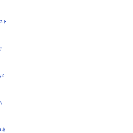
スト
存
合2
合
6連