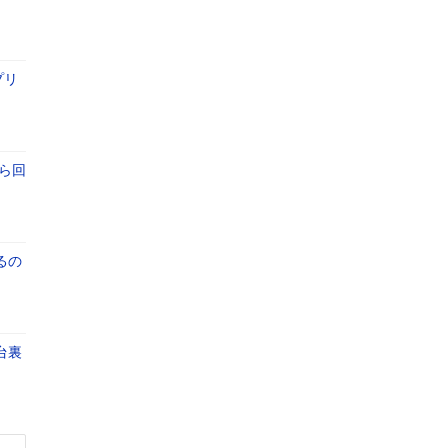
プリ
ら回
るの
台裏