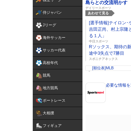
島らとの交流明かす
デイリースポーツ
侍ジャパン
あわせて見る
[選手情報]テイロン･
Jリーグ
吉田正尚、村上宗隆
る１人」
海外サッカー
中日スポーツ
Rソックス、期待の
サッカー代表
途中3失点で7勝目
スポニチアネックス
高校年代
[順位表]MLB
競馬
必要な情報を
地方競馬
ボートレース
大相撲
フィギュア