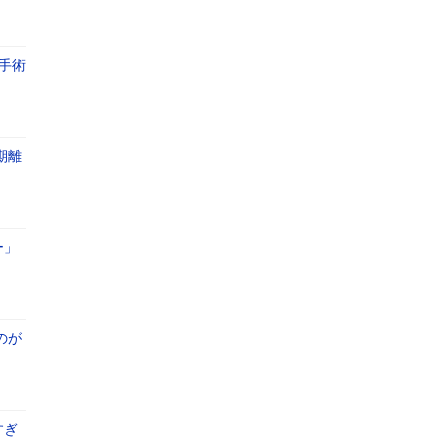
手術
期離
ー」
のが
すぎ