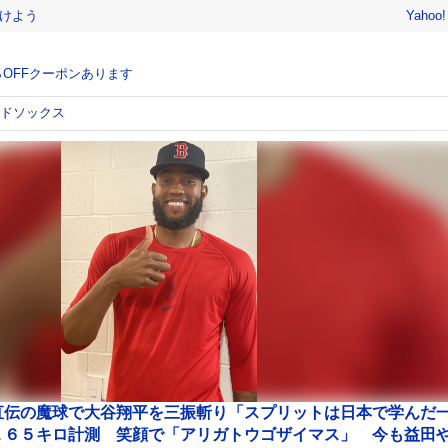
けよう
Yahoo
％OFFクーポンあります
ッドソックス
直伝の魔球で大谷翔平を三振斬り「スプリットは日本で学んだ
１６５キロ計測 笑顔で「アリガトウゴザイマス」 今も益田