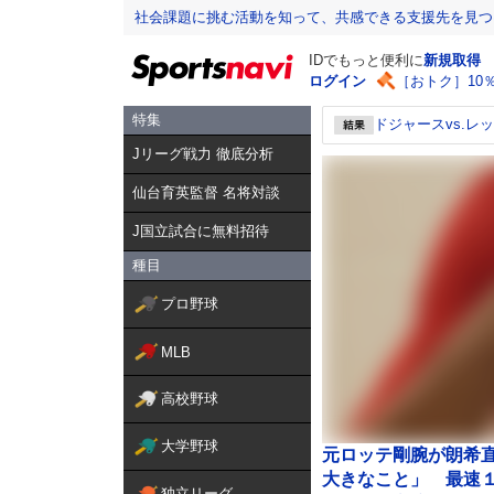
社会課題に挑む活動を知って、共感できる支援先を見つ
IDでもっと便利に
新規取得
ログイン
［おトク］10
特集
ドジャースvs.レ
Jリーグ戦力 徹底分析
仙台育英監督 名将対談
J国立試合に無料招待
種目
プロ野球
MLB
高校野球
大学野球
元ロッテ剛腕が朗希
大きなこと」 最速
独立リーグ