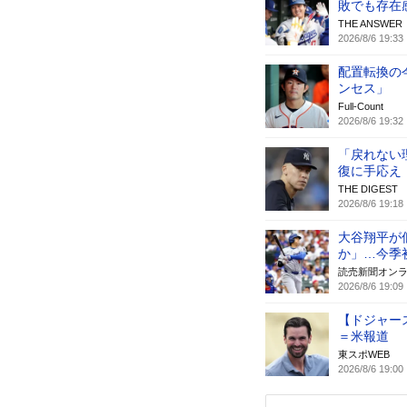
敗でも存在
THE ANSWER
2026/8/6 19:33
配置転換の
ンセス」
Full-Count
2026/8/6 19:32
「戻れない
復に手応え
THE DIGEST
2026/8/6 19:18
大谷翔平が
か」…今季
読売新聞オン
2026/8/6 19:09
【ドジャー
＝米報道
東スポWEB
2026/8/6 19:00