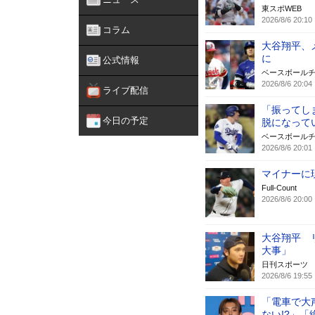
東スポWEB
2026/8/6 20:10
コラム
大谷翔平、
に
公式情報
ベースボール
2026/8/6 20:04
ライブ配信
「振ってし
今日の予定
脱になって
ベースボール
2026/8/6 20:01
マイナーに
Full-Count
2026/8/6 20:00
大谷翔平 
大事」
日刊スポーツ
2026/8/6 19:55
「電車で大
ない!?」