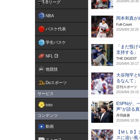
2026/8/6 20:30
Bリーグ
NBA
岡本和真が
Full-Count
バスケ代表
2026/8/6 20:25
学生バスケ
「まだ投げ
支持する」
NFL
THE DIGEST
2026/8/6 20:17
他競技
大谷翔平と
るなんて」
Doスポーツ
日刊スポーツ
2026/8/6 20:15
サービス
ESPNが
toto
声”が語る
コンテンツ
丹羽政善
2026/8/6 10:35
動画
【ＭＬＢ】
スに追い風
ニュース