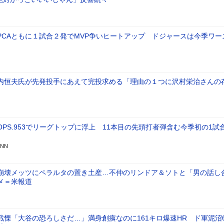
PCAともに１試合２発でMVP争いヒートアップ ドジャースは今季ワー
内恒夫氏が先発投手にあえて完投求める「理由の１つに沢村栄治さんの
PS.953でリーグトップに浮上 11本目の先頭打者弾含む今季初の1試
NN
崩壊メッツにペラルタの置き土産…不仲のリンドア＆ソトと「男の話し
メ＝米報道
戦慄「大谷の恐ろしさだ…」満身創痍なのに161キロ爆速HR ド軍泥沼