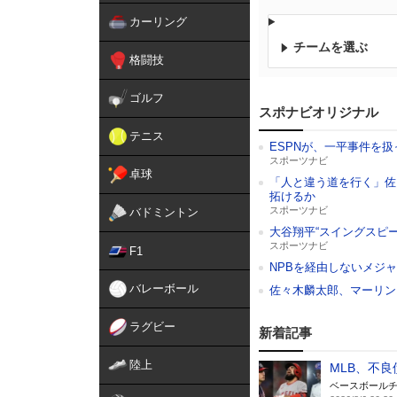
カーリング
チームを選ぶ
格闘技
ゴルフ
スポナビオリジナル
テニス
ESPNが、一平事件を
スポーツナビ
卓球
「人と違う道を行く」佐
拓けるか
スポーツナビ
バドミントン
大谷翔平“スイングスピ
スポーツナビ
F1
NPBを経由しないメジ
バレーボール
佐々木麟太郎、マーリン
ラグビー
新着記事
陸上
MLB、不良
ベースボール