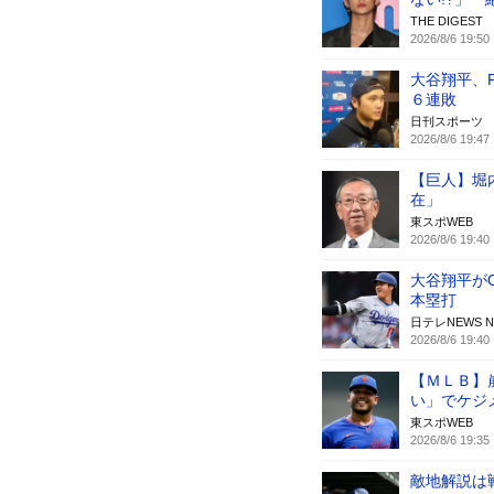
THE DIGEST
2026/8/6 19:50
大谷翔平、
６連敗
日刊スポーツ
2026/8/6 19:47
【巨人】堀
在」
東スポWEB
2026/8/6 19:40
大谷翔平がO
本塁打
日テレNEWS N
2026/8/6 19:40
【ＭＬＢ】
い」でケジ
東スポWEB
2026/8/6 19:35
敵地解説は