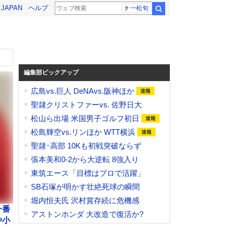
! JAPAN
ヘルプ
一松旬
検索
編集部ピックアップ
広島vs.巨人 DeNAvs.阪神ほか
聖隷クリストファーvs. 佐野日大
松山ら出場 米国男子ゴルフ初日
松島輝空vs.リンほか WTT横浜
聖隷･高部 10Kも初戦突破ならず
張本美和0-2から大逆転 8強入り
東筑エース「目標はプロで活躍」
SB石塚が明かす壮絶死球の瞬間
堀内恒夫氏 沢村賞存続に危機感
一番
アストンホンダ 大改造で復活か?
や小