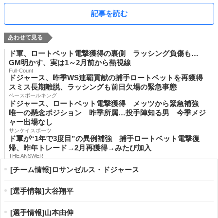
記事を読む
ド軍、ロートベット電撃獲得の裏側 ラッシング負傷も…
GM明かす、実は1～2月前から熱視線
Full-Count
ドジャース、昨季WS連覇貢献の捕手ロートベットを再獲得
スミス長期離脱、ラッシングも前日欠場の緊急事態
ベースボールキング
ドジャース、ロートベット電撃獲得 メッツから緊急補強
唯一の懸念ポジション 昨季所属…投手陣知る男 今季メジ
ャー出場なし
サンケイスポーツ
ド軍が“1年で3度目”の異例補強 捕手ロートベット電撃復
帰、昨年トレード→2月再獲得→みたび加入
THE ANSWER
[チーム情報]ロサンゼルス・ドジャース
[選手情報]大谷翔平
[選手情報]山本由伸