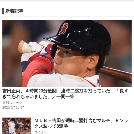
新着記事
吉田正尚、４時間23分激闘 適時二塁打を打っていた…「長す
ぎて忘れちゃいました」／一問一答
日刊スポーツ
2026/8/7 13:37
ＭＬＢ＝吉田が適時二塁打含むマルチ、Ｒソッ
クス粘って8連勝
ロイター