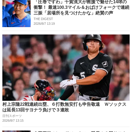
「圧巻ですわ」千賀滉大が救援で魅せた14球の
衝撃！ 最速100.3マイル＆おばけフォークで連続
三振「居場所を見つけたかな」絶賛の声
THE DIGEST
2026/8/7 13:19
村上宗隆22戦連続出塁、６打数無安打も申告敬遠 Ｗソックス
は延長13回サヨナラ負けで３連敗
日刊スポーツ
2026/8/7 13:15