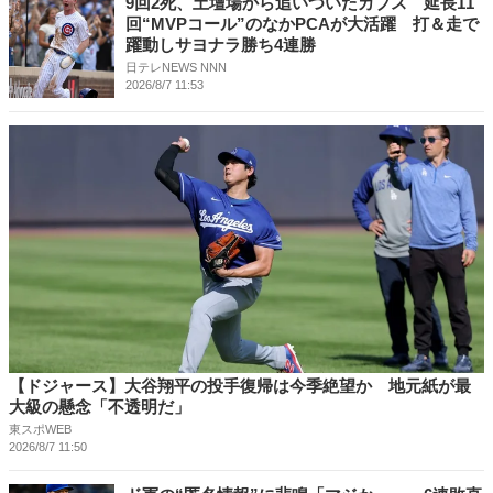
9回2死、土壇場から追いついたカブス 延長11
回“MVPコール”のなかPCAが大活躍 打＆走で
躍動しサヨナラ勝ち4連勝
日テレNEWS NNN
2026/8/7 11:53
【ドジャース】大谷翔平の投手復帰は今季絶望か 地元紙が最
大級の懸念「不透明だ」
東スポWEB
2026/8/7 11:50