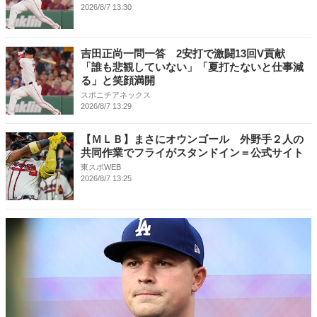
2026/8/7 13:30
吉田正尚一問一答 2安打で激闘13回V貢献
「誰も悲観していない」「夏打たないと仕事減
る」と笑顔満開
スポニチアネックス
2026/8/7 13:29
【ＭＬＢ】まさにオウンゴール 外野手２人の
共同作業でフライがスタンドイン＝公式サイト
東スポWEB
2026/8/7 13:25