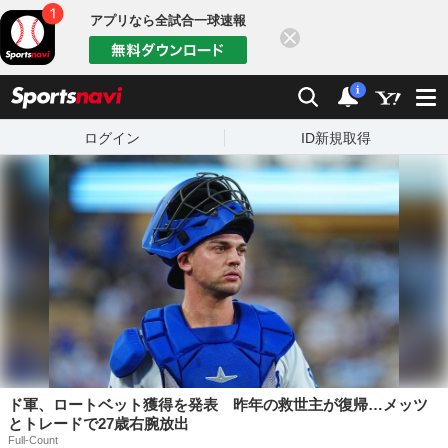
アプリなら全試合一球速報
閉じる
sports
検索
通知数：
i
ログイン
ID新規取得
ド軍、ロートベット獲得を発表 昨年の救世主が復帰…メッツ
とトレードで27歳右腕放出
Full-Count