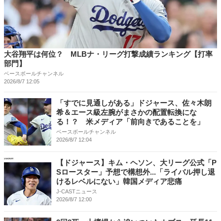
大谷翔平は何位？ MLBナ・リーグ打撃成績ランキング【打率
部門】
ベースボールチャンネル
2026/8/7 12:05
「すでに見通しがある」ドジャース、佐々木朗
希＆エース級左腕がまさかの配置転換にな
る！？ 米メディア「前向きであることを」
ベースボールチャンネル
2026/8/7 12:04
【ドジャース】キム・ヘソン、大リーグ公式「P
Sロースター」予想で構想外...「ライバル押し退
けるレベルにない」韓国メディア悲痛
J-CASTニュース
2026/8/7 12:00