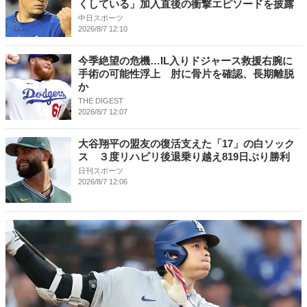
くしている」加入直後の衝撃エピソードを披露
中日スポーツ
2026/8/7 12:10
今季絶望の危機…IL入りドジャース救援右腕に
手術の可能性浮上 肘に骨片を確認、長期離脱
か
THE DIGEST
2026/8/7 12:07
大谷翔平の盟友の復活支えた「17」の白ソック
ス ３度リハビリ後退乗り越え819日ぶり勝利
日刊スポーツ
2026/8/7 12:06