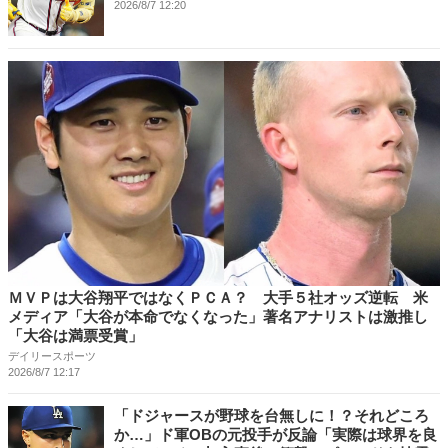
2026/8/7 12:20
ＭＶＰは大谷翔平ではなくＰＣＡ？ 大手５社オッズ逆転 米
メディア「大谷が本命でなくなった」著名アナリストは激推し
「大谷は満票受賞」
デイリースポーツ
2026/8/7 12:17
「ドジャースが野球を台無しに！？それどころ
か…」ド軍OBの元投手が反論「実際は球界を良