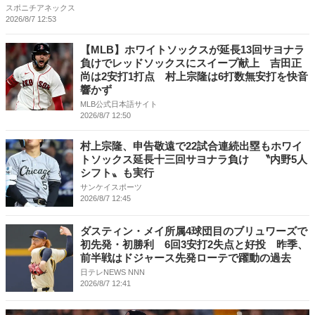
スポニチアネックス
2026/8/7 12:53
【MLB】ホワイトソックスが延長13回サヨナラ
負けでレッドソックスにスイープ献上 吉田正
尚は2安打1打点 村上宗隆は6打数無安打を快音
響かず
MLB公式日本語サイト
2026/8/7 12:50
村上宗隆、申告敬遠で22試合連続出塁もホワイ
トソックス延長十三回サヨナラ負け 〝内野5人
シフト〟も実行
サンケイスポーツ
2026/8/7 12:45
ダスティン・メイ所属4球団目のブリュワーズで
初先発・初勝利 6回3安打2失点と好投 昨季、
前半戦はドジャース先発ローテで躍動の過去
日テレNEWS NNN
2026/8/7 12:41