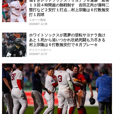
強すぎレッドソックス！サヨナラ８連勝 延長
１３回４時間超の熱戦制す 吉田正尚が適時二
塁打など２安打１打点…村上宗隆は６打数無安
打１四球
スポーツ報知
2026/8/7 12:39
ホワイトソックスが悪夢の逆転サヨナラ負け
あと１死から追いつかれ壮絶死闘も力尽きる
村上宗隆は６打数無安打で８月ブレーキ
デイリースポーツ
2026/8/7 12:37