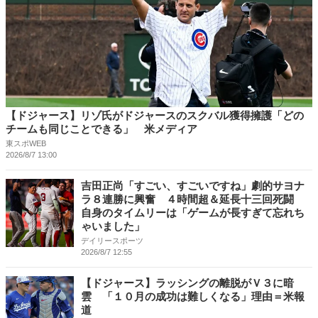
【ドジャース】リゾ氏がドジャースのスクバル獲得擁護「どの
チームも同じことできる」 米メディア
東スポWEB
2026/8/7 13:00
吉田正尚「すごい、すごいですね」劇的サヨナ
ラ８連勝に興奮 ４時間超＆延長十三回死闘
自身のタイムリーは「ゲームが長すぎて忘れち
ゃいました」
デイリースポーツ
2026/8/7 12:55
【ドジャース】ラッシングの離脱がＶ３に暗
雲 「１０月の成功は難しくなる」理由＝米報
道