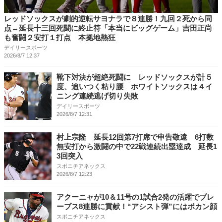
レッドソックスが劇的逆転サヨナラで８連勝！九回２死から同
点→延長十三回死闘に終止符「本当にビッグゲーム」吉田正尚
も奮闘２安打１打点 本拠地熱狂
デイリースポーツ
2026/8/7 12:37
靴下対決が超絶死闘に レッドソックスが計５
度、追いつく粘り腰 ホワイトソックスは４イ
ニング連続逃げ切り失敗
デイリースポーツ
2026/8/7 12:31
村上宗隆 延長12回第7打席で申告敬遠 6打数
無安打から激闘の中で22戦連続出塁達成 延長1
3回突入
スポニチアネックス
2026/8/7 12:23
アクーニャが10＆11号の1試合2発の活躍でブレ
ーブス8連勝に貢献！“アシスト弾”にはポカン顔
スポニチアネックス