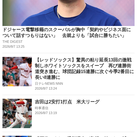
ドジャース電撃移籍のスクーバルが胸中「契約やビジネス面に
ついて話すつもりはない」 去就よりも「試合に勝ちたい」
THE DIGEST
2026/8/7 13:25
【レッドソックス】驚異の粘り延長13回の激戦
制しホワイトソックスをスイープ 再び連勝街
道突き進む、球団記録15連勝に次ぐ今季2番目に
長い8連勝に
日テレNEWS NNN
2026/8/7 13:24
吉田は2安打1打点 米大リーグ
時事通信
2026/8/7 13:19