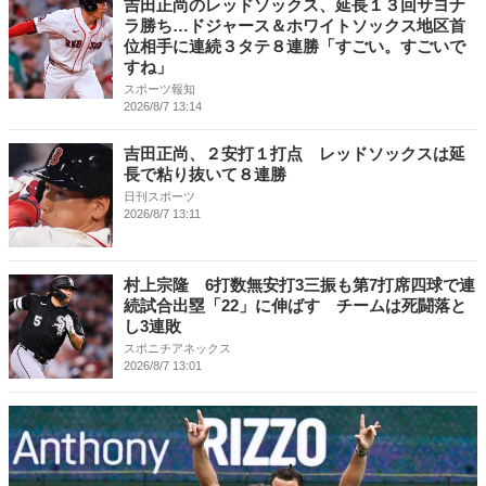
吉田正尚のレッドソックス、延長１３回サヨナ
ラ勝ち…ドジャース＆ホワイトソックス地区首
位相手に連続３タテ８連勝「すごい。すごいで
すね」
スポーツ報知
2026/8/7 13:14
吉田正尚、２安打１打点 レッドソックスは延
長で粘り抜いて８連勝
日刊スポーツ
2026/8/7 13:11
村上宗隆 6打数無安打3三振も第7打席四球で連
続試合出塁「22」に伸ばす チームは死闘落と
し3連敗
スポニチアネックス
2026/8/7 13:01