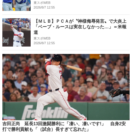
東スポWEB
2026/8/7 12:55
【ＭＬＢ】ＰＣＡが〝神様侮辱発言〟で大炎上
「ベーブ・ルースは実在しなかった…」＝米報
道
東スポWEB
2026/8/7 12:55
吉田正尚 延長13回激闘勝利に「凄い、凄いです!」 自身2安
打で勝利貢献も「（試合）長すぎて忘れた」