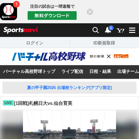
注目の試合は一球速報で
閉じる
sports
検索
通知数：
i
ログイン
ID新規取得
バーチャル高校野球トップ
ライブ配信
日程・結果
出場チーム
夏の甲子園2026 出場校ランキング(アプリ限定)
[1回戦]札幌日大vs.仙台育英