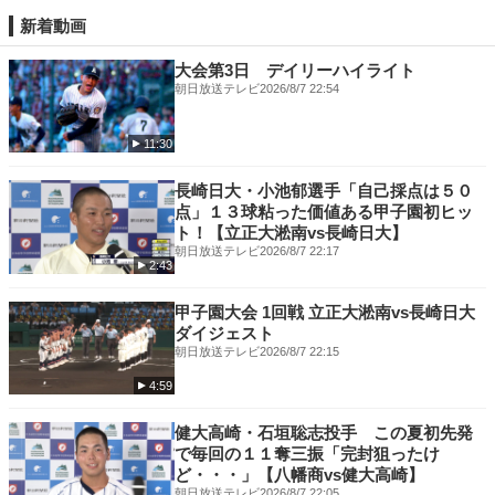
新着動画
大会第3日 デイリーハイライト
朝日放送テレビ
2026/8/7 22:54
11:30
長崎日大・小池郁選手「自己採点は５０
点」１３球粘った価値ある甲子園初ヒッ
ト！【立正大淞南vs長崎日大】
朝日放送テレビ
2026/8/7 22:17
2:43
甲子園大会 1回戦 立正大淞南vs長崎日大
ダイジェスト
朝日放送テレビ
2026/8/7 22:15
4:59
健大高崎・石垣聡志投手 この夏初先発
で毎回の１１奪三振「完封狙ったけ
ど・・・」【八幡商vs健大高崎】
朝日放送テレビ
2026/8/7 22:05