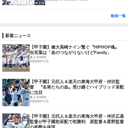
2:39
動画一覧
新着ニュース
【甲子園】健大高崎ナイン繋ぐ〝HIPHOP魂〟
合言葉は「血のつながりないけどFamily」
東スポWEB
2026/8/8 6:15
【甲子園】元巨人＆楽天の東海大甲府・仲沢監
督 〝名将たちの血〟受け継ぐハイブリッド采配
に注目
東スポWEB
2026/8/8 6:15
【甲子園】元巨人＆楽天の東海大甲府・仲沢広基
監督が甲子園初采配で初勝利 原監督＆星野監督
の姿勢を体現