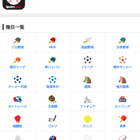
種目一覧
MLB
プロ野球
高校野球
大学野球
独立リーグ
侍ジャパン
Jリーグ
海外サッカー
サッカー代表
高校年代
競馬
地方競馬
ボートレース
大相撲
フィギュア
カーリング
格闘技
ゴルフ
テニス
卓球