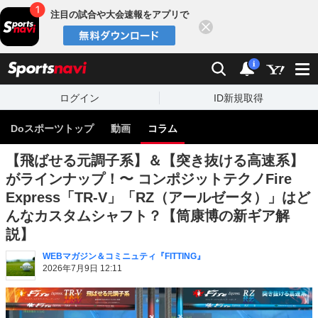
注目の試合や大会速報をアプリで
閉じる
sports
検索
通知
i
ログイン
ID新規取得
Doスポーツトップ
動画
コラム
【飛ばせる元調子系】＆【突き抜ける高速系】
がラインナップ！〜 コンポジットテクノFire
Express「TR-V」「RZ（アールゼータ）」はど
んなカスタムシャフト？【筒康博の新ギア解
説】
WEBマガジン＆コミニュティ『FITTING』
2026年7月9日 12:11