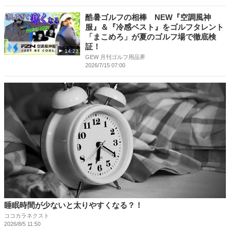
酷暑ゴルフの相棒 NEW『空調風神
服』＆『冷感ベスト』をゴルフタレント
「まこめろ」が夏のゴルフ場で徹底検
証！
14:23
GEW 月刊ゴルフ用品界
2026/7/15 07:00
睡眠時間が少ないと太りやすくなる？！
ココカラネクスト
2026/8/5 11:50