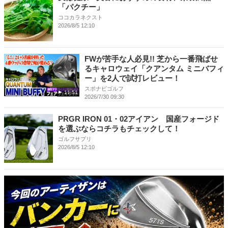
「パクチー」
ココカラネクスト
2026/8/5 12:10
FWが苦手な人必見!! 芝から一番飛ばせ
るキャロウェイ「クアンタム ミニバフィ
ー」を2人で試打レビュー！
スポナビゴルフ
11:51
2026/7/30 09:30
PRGR IRON 01・02アイアン 国産フォージド
を選ぶならコチラもチェックして！
ゴルフサプリ
2026/8/5 12:10