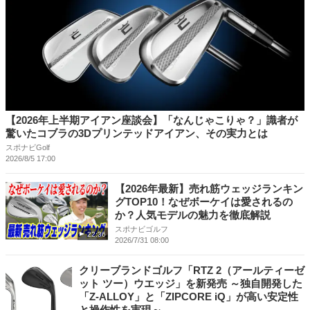
【2026年上半期アイアン座談会】「なんじゃこりゃ？」識者が
驚いたコブラの3Dプリンテッドアイアン、その実力とは
スポナビGolf
2026/8/5 17:00
【2026年最新】売れ筋ウェッジランキン
グTOP10！なぜボーケイは愛されるの
か？人気モデルの魅力を徹底解説
スポナビゴルフ
22:36
2026/7/31 08:00
クリーブランドゴルフ「RTZ 2（アールティーゼ
ット ツー）ウエッジ」を新発売 ～独自開発した
「Z-ALLOY」と「ZIPCORE iQ」が高い安定性
と操作性を実現～