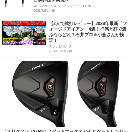
WEBマガジン＆コミニュティ『FITTING』
2026/8/5 14:49
【2人で試打レビュー】2026年最新「フ
ォージドアイアン」4選！打感と顔で選
ぶならどれ？石井プロ＆小倉さんが検
証！
14:56
スポナビゴルフ
2026/7/30 09:49
「スリクソン ZXi RKT（ゼットエックスアイ ロケット）シリー