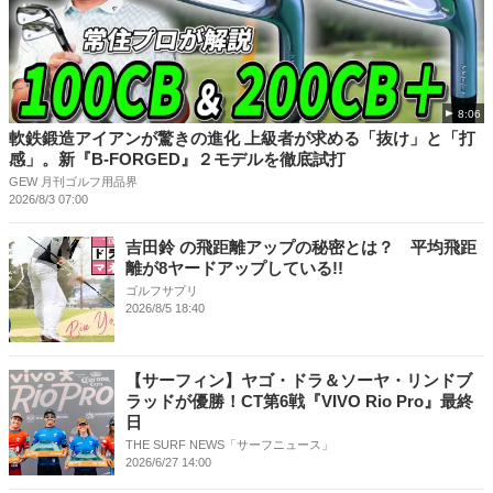
8:06
軟鉄鍛造アイアンが驚きの進化 上級者が求める「抜け」と「打
感」。新『B-FORGED』２モデルを徹底試打
GEW 月刊ゴルフ用品界
2026/8/3 07:00
吉田鈴 の飛距離アップの秘密とは？ 平均飛距
離が8ヤードアップしている!!
ゴルフサプリ
2026/8/5 18:40
【サーフィン】ヤゴ・ドラ＆ソーヤ・リンドブ
ラッドが優勝！CT第6戦『VIVO Rio Pro』最終
日
THE SURF NEWS「サーフニュース」
2026/6/27 14:00