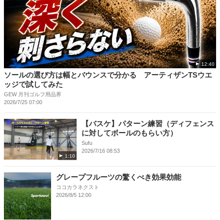
12:40
ソールの選び方は幅とバウンスで分かる アーティザンTSウエ
ッジで試してみた
GEW 月刊ゴルフ用品界
2026/7/25 07:00
【バスケ】パターン練習（ディフェンス
に対してボールのもらい方）
Sufu
2026/7/16 08:53
1:10
グレープフルーツの驚くべき効果効能
ココカラネクスト
2026/8/5 12:00