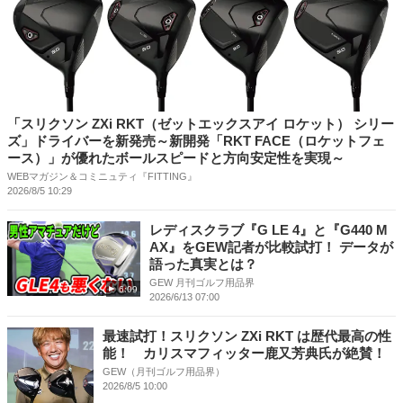
「スリクソン ZXi RKT（ゼットエックスアイ ロケット） シリー
ズ」ドライバーを新発売～新開発「RKT FACE（ロケットフェ
ース）」が優れたボールスピードと方向安定性を実現～
WEBマガジン＆コミニュティ『FITTING』
2026/8/5 10:29
レディスクラブ『G LE 4』と『G440 M
AX』をGEW記者が比較試打！ データが
語った真実とは？
GEW 月刊ゴルフ用品界
6:09
2026/6/13 07:00
最速試打！スリクソン ZXi RKT は歴代最高の性
能！ カリスマフィッター鹿又芳典氏が絶賛！
GEW（月刊ゴルフ用品界）
2026/8/5 10:00