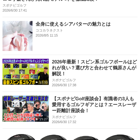
スポナビゴルフ
2026/6/30 17:41
全身に使えるシアバターの魅力とは
ココカラネクスト
2026/8/5 11:15
2026年最新！スピン系ゴルフボールはど
れが良い？選び方と合わせて鶴原さんが
解説！
スポナビゴルフ
12:33
2026/6/30 17:38
【スポナビGolf座談会】有識者の3人も
愛用するゴルフギアとは？エースレーザ
ー距離計座談会！
スポナビゴルフ
15:27
2026/6/30 17:32