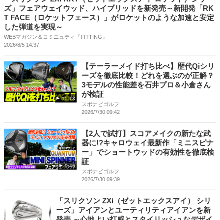
ズ」フェアウェイウッド、ハイブリッドを新発売～新開発「RK
T FACE（ロケットフェース）」がロケットのような加速と安定
した弾道を実現～
WEBマガジン＆コミニュティ『FITTING』
2026/8/5 14:37
【テーラーメイド打ち比べ】歴代Qiシリ
ーズを徹底比較！どれを選ぶのが正解？
3モデルの性能差を石井プロ＆小倉さん
が検証
15:13
スポナビゴルフ
2026/7/30 09:42
【2人で試打】スコアメイクの新たな武
器に!?キャロウェイ最新作「ミニスピナ
ー」でショートウッドの有効性を徹底検
証
9:46
スポナビゴルフ
2026/7/30 09:39
「スリクソン ZXi（ゼットエックスアイ） シリ
ーズ」アイアンとユーティリティアイアンを新
発売 ～心地よい打感とスタイリッシュなデザイ