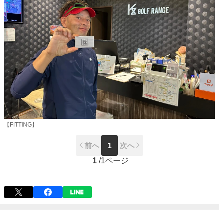
【FITTING】
前へ
1
次へ
1
/
1ページ