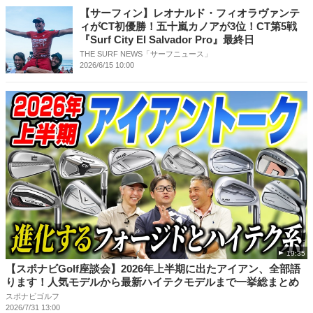
【サーフィン】レオナルド・フィオラヴァンテ
ィがCT初優勝！五十嵐カノアが3位！CT第5戦
『Surf City El Salvador Pro』最終日
THE SURF NEWS「サーフニュース」
2026/6/15 10:00
19:35
【スポナビGolf座談会】2026年上半期に出たアイアン、全部語
ります！人気モデルから最新ハイテクモデルまで一挙総まとめ
スポナビゴルフ
2026/7/31 13:00