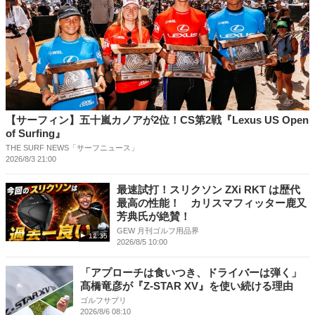
【サーフィン】五十嵐カノアが2位！CS第2戦『Lexus US Open
of Surfing』
THE SURF NEWS「サーフニュース」
2026/8/3 21:00
最速試打！スリクソン ZXi RKT は歴代
最高の性能！ カリスマフィッター鹿又
芳典氏が絶賛！
GEW 月刊ゴルフ用品界
12:35
2026/8/5 10:00
「アプローチは食いつき、ドライバーは弾く」
髙橋竜彦が『Z-STAR XV』を使い続ける理由
ゴルフサプリ
2026/8/6 08:10