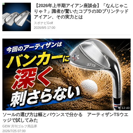
【2026年上半期アイアン座談会】「なんじゃこ
りゃ？」識者が驚いたコブラの3Dプリンテッド
アイアン、その実力とは
スポナビGolf
2026/8/5 17:00
12:40
ソールの選び方は幅とバウンスで分かる アーティザンTSウエ
ッジで試してみた
GEW 月刊ゴルフ用品界
2026/7/25 07:00