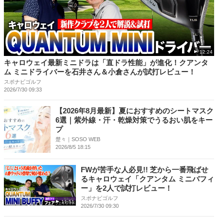
12:24
キャロウェイ最新ミニドラは「直ドラ性能」が進化！クアンタ
ム ミニドライバーを石井さん＆小倉さんが試打レビュー！
スポナビゴルフ
2026/7/30 09:33
【2026年8月最新】夏におすすめのシートマスク
6選｜紫外線・汗・乾燥対策でうるおい肌をキー
プ
楚々｜SOSO WEB
2026/8/5 18:15
FWが苦手な人必見!! 芝から一番飛ばせ
るキャロウェイ「クアンタム ミニバフィ
ー」を2人で試打レビュー！
スポナビゴルフ
11:51
2026/7/30 09:30