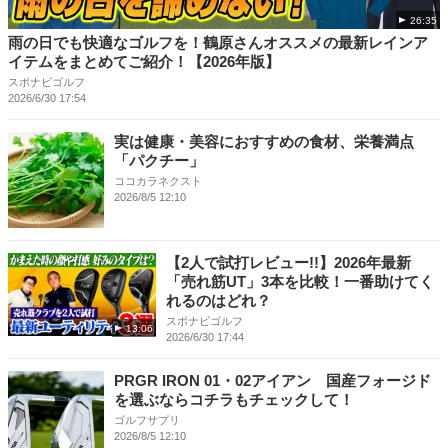
26:35
雨の日でも快適なゴルフを！鶴原さんオススメの最新レインア
イテムをまとめてご紹介！【2026年版】
スポナビゴルフ
2026/6/30 17:54
実は健康・美容におすすめの食材、栄養満点
「パクチー」
ココカラネクスト
2026/8/5 12:10
【2人で試打レビュー!!】2026年最新
「売れ筋UT」3本を比較！一番助けてく
れるのはどれ？
スポナビゴルフ
13:06
2026/6/30 17:44
PRGR IRON 01・02アイアン 国産フォージド
を選ぶならコチラもチェックして！
ゴルフサプリ
2026/8/5 12:10