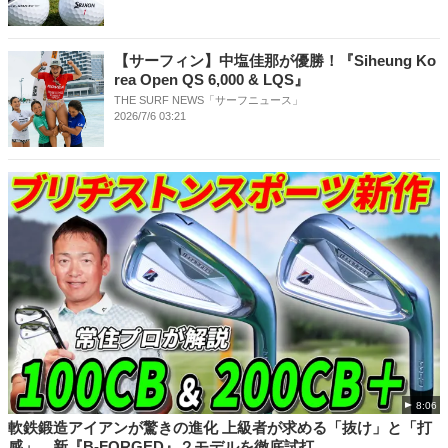
【サーフィン】中塩佳那が優勝！『Siheung Ko
rea Open QS 6,000 & LQS』
THE SURF NEWS「サーフニュース」
2026/7/6 03:21
8:06
軟鉄鍛造アイアンが驚きの進化 上級者が求める「抜け」と「打
感」。新『B-FORGED』２モデルを徹底試打