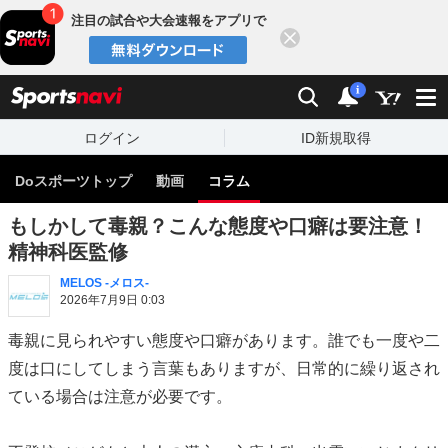
注目の試合や大会速報をアプリで
閉じる
sports
検索
通知
i
ログイン
ID新規取得
Doスポーツトップ
動画
コラム
もしかして毒親？こんな態度や口癖は要注意！
精神科医監修
MELOS -メロス-
2026年7月9日 0:03
毒親に見られやすい態度や口癖があります。誰でも一度や二
度は口にしてしまう言葉もありますが、日常的に繰り返され
ている場合は注意が必要です。