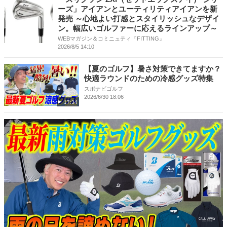
ーズ」アイアンとユーティリティアイアンを新
発売 ～心地よい打感とスタイリッシュなデザイ
ン。幅広いゴルファーに応えるラインアップ～
WEBマガジン＆コミニュティ『FITTING』
2026/8/5 14:10
【夏のゴルフ】暑さ対策できてますか？
快適ラウンドのための冷感グッズ特集
スポナビゴルフ
2026/6/30 18:06
17:34