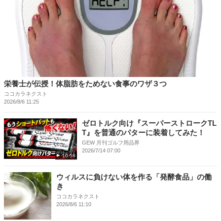
栄養士が伝授！体脂肪をためない食事のワザ３つ
ココカラネクスト
2026/8/6 11:25
ゼロトルク向け『スーパーストロークTL
T』を普通のパターに装着してみた！
GEW 月刊ゴルフ用品界
2026/7/14 07:00
10:58
ウィルスに負けない体を作る「発酵食品」の働
き
ココカラネクスト
2026/8/6 11:10