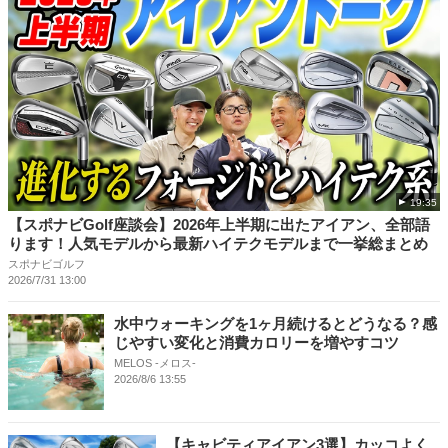
19:35
【スポナビGolf座談会】2026年上半期に出たアイアン、全部語
ります！人気モデルから最新ハイテクモデルまで一挙総まとめ
スポナビゴルフ
2026/7/31 13:00
水中ウォーキングを1ヶ月続けるとどうなる？感
じやすい変化と消費カロリーを増やすコツ
MELOS -メロス-
2026/8/6 13:55
【キャビティアイアン3選】カッコよく