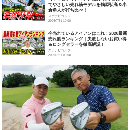
てやさしい売れ筋モデルを鶴原弘高＆小
倉勇人が打ち比べ！
スポナビゴルフ
16:17
2026/7/31 10:00
今売れているアイアンはこれ！2026最新
売れ筋ランキング｜失敗しないお買い得
＆ロングセラーを徹底解説！
スポナビゴルフ
17:11
2026/7/31 09:00