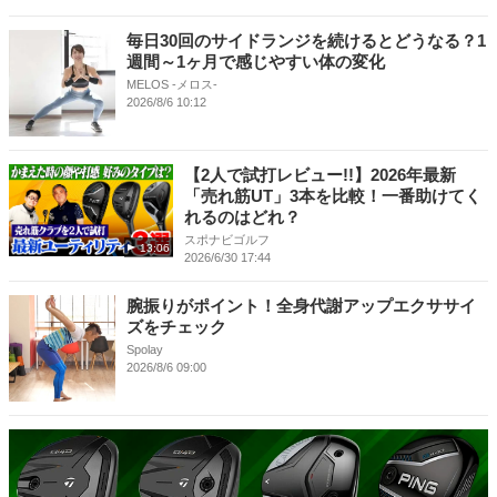
毎日30回のサイドランジを続けるとどうなる？1
週間～1ヶ月で感じやすい体の変化
MELOS -メロス-
2026/8/6 10:12
【2人で試打レビュー!!】2026年最新
「売れ筋UT」3本を比較！一番助けてく
れるのはどれ？
スポナビゴルフ
13:06
2026/6/30 17:44
腕振りがポイント！全身代謝アップエクササイ
ズをチェック
Spolay
2026/8/6 09:00