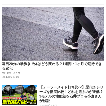
毎日20分の早歩きで体はどう変わる？1週間・1ヶ月で期待でき
る変化
MELOS -メロス-
2026/8/6 12:00
【テーラーメイド打ち比べ】歴代Qiシリ
ーズを徹底比較！どれを選ぶのが正解？
3モデルの性能差を石井プロ＆小倉さん
が検証
15:13
スポナビゴルフ