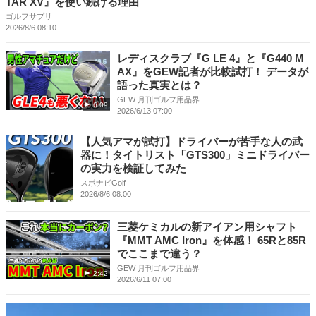
TAR XV』を使い続ける理由
ゴルフサプリ
2026/8/6 08:10
レディスクラブ『G LE 4』と『G440 M
AX』をGEW記者が比較試打！ データが
語った真実とは？
GEW 月刊ゴルフ用品界
6:09
2026/6/13 07:00
【人気アマが試打】ドライバーが苦手な人の武
器に！タイトリスト「GTS300」ミニドライバー
の実力を検証してみた
スポナビGolf
2026/8/6 08:00
三菱ケミカルの新アイアン用シャフト
『MMT AMC Iron』を体感！ 65Rと85R
でここまで違う？
GEW 月刊ゴルフ用品界
2:42
2026/6/11 07:00