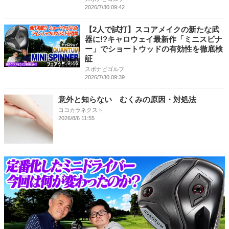
2026/7/30 09:42
【2人で試打】スコアメイクの新たな武
器に!?キャロウェイ最新作「ミニスピナ
ー」でショートウッドの有効性を徹底検
証
9:46
スポナビゴルフ
2026/7/30 09:39
意外と知らない むくみの原因・対処法
ココカラネクスト
2026/8/6 11:55