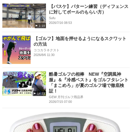
【バスケ】パターン練習（ディフェンス
に対してボールのもらい方）
Sufu
2026/7/16 08:53
1:10
【ゴルフ】地面を押せるようになるスクワット
の方法
ココカラネクスト
2026/8/6 11:30
酷暑ゴルフの相棒 NEW『空調風神
服』＆『冷感ベスト』をゴルフタレント
「まこめろ」が夏のゴルフ場で徹底検
証！
14:23
GEW 月刊ゴルフ用品界
2026/7/15 07:00