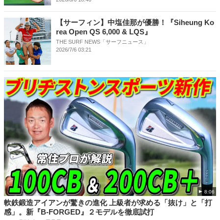
【サーフィン】中塩佳那が優勝！『Siheung Ko
rea Open QS 6,000 & LQS』
THE SURF NEWS「サーフニュース」
2026/7/6 03:21
8:06
軟鉄鍛造アイアンが驚きの進化 上級者が求める「抜け」と「打
感」。新『B-FORGED』２モデルを徹底試打