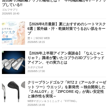
吉田鈴 の飛距離アップの秘密とは？ 平均飛距離が8ヤードアッ
プしている!!
ゴルフサプリ
2026/8/5 18:40
【2026年8月最新】夏におすすめのシートマスク
6選｜紫外線・汗・乾燥対策でうるおい肌をキー
プ
楚々｜SOSO WEB
2026/8/5 18:15
【2026年上半期アイアン座談会】「なんじゃこ
りゃ？」識者が驚いたコブラの3Dプリンテッド
アイアン、その実力とは
スポナビGolf
2026/8/5 17:00
クリーブランドゴルフ「RTZ 2（アールティーゼ
ット ツー）ウエッジ」を新発売 ～独自開発した
「Z-ALLOY」と「ZIPCORE iQ」が高い安定性
と操作性を実現～
WEBマガジン＆コミニュティ『FITTING』
2026/8/5 14:49