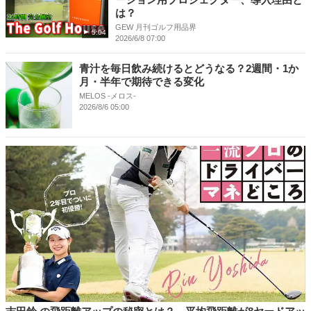
は？
GEW 月刊ゴルフ用品界
5:04
2026/6/8 07:00
青汁を毎日飲み続けるとどうなる？2週間・1か
月・半年で期待できる変化
MELOS -メロス-
2026/8/6 05:00