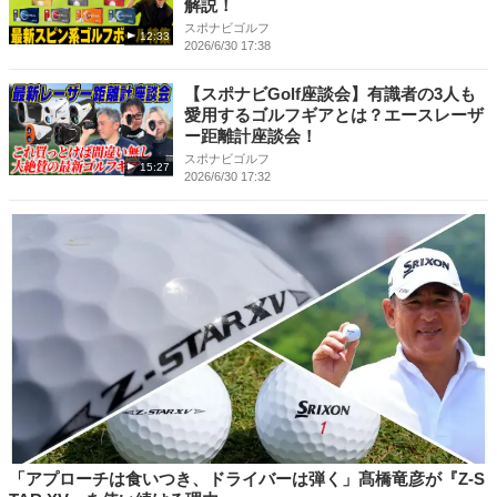
解説！
スポナビゴルフ
12:33
2026/6/30 17:38
【スポナビGolf座談会】有識者の3人も
愛用するゴルフギアとは？エースレーザ
ー距離計座談会！
スポナビゴルフ
15:27
2026/6/30 17:32
「アプローチは食いつき、ドライバーは弾く」髙橋竜彦が『Z-S