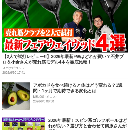
13:30
【2人で試打レビュー!!】2026年最新FWはどれが買い？石井プ
ロ＆小倉さんが売れ筋モデル4本を徹底比較！
スポナビゴルフ
2026/6/30 17:41
アボカドを食べ続けると体はどう変わる？1週
間・1ヶ月で期待できる変化とは
MELOS -メロス-
2026/8/6 08:30
2026年最新！スピン系ゴルフボールはど
れが良い？選び方と合わせて鶴原さんが