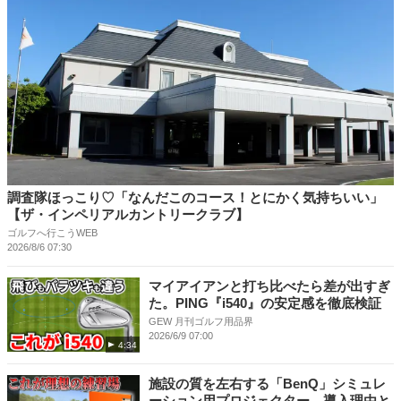
調査隊ほっこり♡「なんだこのコース！とにかく気持ちいい」
【ザ・インペリアルカントリークラブ】
ゴルフへ行こうWEB
2026/8/6 07:30
マイアイアンと打ち比べたら差が出すぎ
た。PING『i540』の安定感を徹底検証
GEW 月刊ゴルフ用品界
2026/6/9 07:00
4:34
施設の質を左右する「BenQ」シミュレ
ーション用プロジェクター、導入理由と