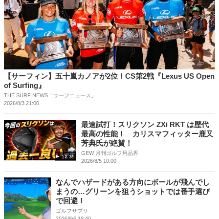
【サーフィン】五十嵐カノアが2位！CS第2戦『Lexus US Open
of Surfing』
THE SURF NEWS「サーフニュース」
2026/8/3 21:00
最速試打！スリクソン ZXi RKT は歴代
最高の性能！ カリスマフィッター鹿又
芳典氏が絶賛！
GEW 月刊ゴルフ用品界
12:35
2026/8/5 10:00
なんでハザードがある方向にボールが飛んでし
まうの…グリーンを狙うショットでは番手選び
で回避！
ゴルフサプリ
2026/8/6 18:40