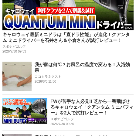
12:24
キャロウェイ最新ミニドラは「直ドラ性能」が進化！クアンタ
ム ミニドライバーを石井さん＆小倉さんが試打レビュー！
スポナビゴルフ
2026/7/30 09:33
我が家は何℃？お風呂の温度で変わる！入浴効
果
ココカラネクスト
2026/8/6 11:50
FWが苦手な人必見!! 芝から一番飛ばせ
るキャロウェイ「クアンタム ミニバフィ
ー」を2人で試打レビュー！
スポナビゴルフ
11:51
2026/7/30 09:30