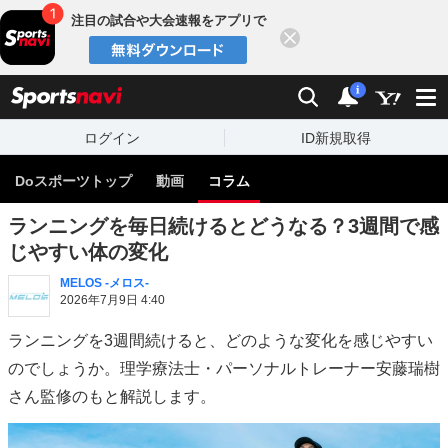
注目の試合や大会速報をアプリで
閉じる
sports
検索
通知
i
ログイン
ID新規取得
Doスポーツトップ
動画
コラム
ランニングを毎日続けるとどうなる？3週間で感
じやすい体の変化
MELOS -メロス-
2026年7月9日 4:40
ランニングを3週間続けると、どのような変化を感じやすい
のでしょうか。理学療法士・パーソナルトレーナー安藤瑞樹
さん監修のもと解説します。