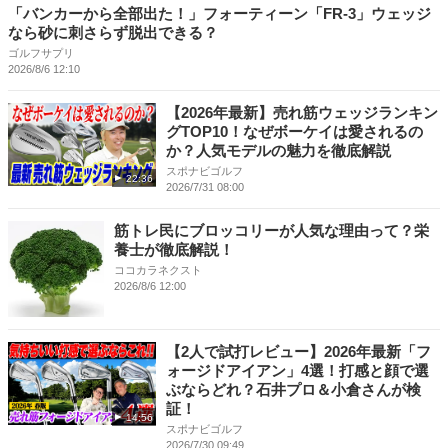
「バンカーから全部出た！」フォーティーン「FR-3」ウェッジ
なら砂に刺さらず脱出できる？
ゴルフサプリ
2026/8/6 12:10
【2026年最新】売れ筋ウェッジランキン
グTOP10！なぜボーケイは愛されるの
か？人気モデルの魅力を徹底解説
スポナビゴルフ
22:36
2026/7/31 08:00
筋トレ民にブロッコリーが人気な理由って？栄
養士が徹底解説！
ココカラネクスト
2026/8/6 12:00
【2人で試打レビュー】2026年最新「フ
ォージドアイアン」4選！打感と顔で選
ぶならどれ？石井プロ＆小倉さんが検
証！
14:56
スポナビゴルフ
2026/7/30 09:49