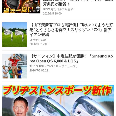
芳典氏が絶賛！
GEW 月刊ゴルフ用品界
12:35
2026/8/5 10:00
【山下美夢有プロも高評価】“吸いつくような打
感”とやさしさを両立！スリクソン「ZXi」新ア
イアン登場
スポナビGolf
2026/8/9 17:00
【サーフィン】中塩佳那が優勝！『Siheung Ko
rea Open QS 6,000 & LQS』
THE SURF NEWS「サーフニュース」
2026/7/6 03:21