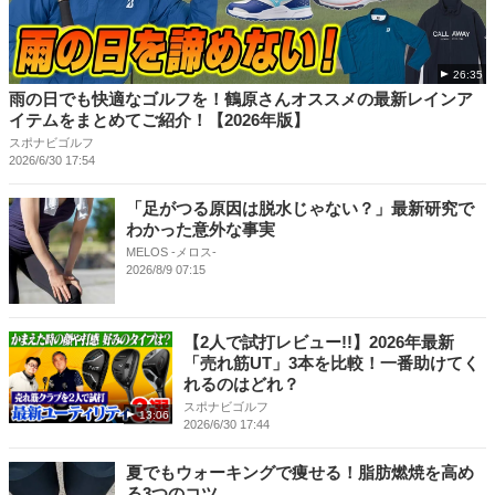
26:35
雨の日でも快適なゴルフを！鶴原さんオススメの最新レインア
イテムをまとめてご紹介！【2026年版】
スポナビゴルフ
2026/6/30 17:54
「足がつる原因は脱水じゃない？」最新研究で
わかった意外な事実
MELOS -メロス-
2026/8/9 07:15
【2人で試打レビュー!!】2026年最新
「売れ筋UT」3本を比較！一番助けてく
れるのはどれ？
スポナビゴルフ
13:06
2026/6/30 17:44
夏でもウォーキングで痩せる！脂肪燃焼を高め
る3つのコツ