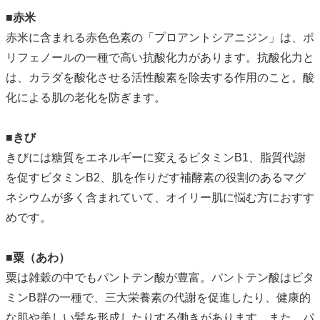
■赤米
赤米に含まれる赤色色素の「プロアントシアニジン」は、ポ
リフェノールの一種で高い抗酸化力があります。抗酸化力と
は、カラダを酸化させる活性酸素を除去する作用のこと。酸
化による肌の老化を防ぎます。
■きび
きびには糖質をエネルギーに変えるビタミンB1、脂質代謝
を促すビタミンB2、肌を作りだす補酵素の役割のあるマグ
ネシウムが多く含まれていて、オイリー肌に悩む方におすす
めです。
■粟（あわ）
粟は雑穀の中でもパントテン酸が豊富。パントテン酸はビタ
ミンB群の一種で、三大栄養素の代謝を促進したり、健康的
な肌や美しい髪を形成したりする働きがあります。また、パ