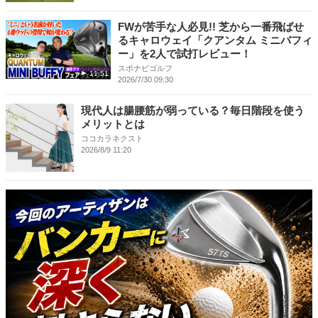
FWが苦手な人必見!! 芝から一番飛ばせ
るキャロウェイ「クアンタム ミニバフィ
ー」を2人で試打レビュー！
スポナビゴルフ
11:51
2026/7/30 09:30
現代人は腸腰筋が弱っている？毎日階段を使う
メリットとは
ココカラネクスト
2026/8/9 11:20