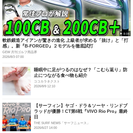
8:06
軟鉄鍛造アイアンが驚きの進化 上級者が求める「抜け」と「打
感」。新『B-FORGED』２モデルを徹底試打
GEW 月刊ゴルフ用品界
2026/8/3 07:00
睡眠中に足がつるのはなぜ？「こむら返り」防
止につながる食べ物も紹介
ココカラネクスト
2026/8/9 12:10
【サーフィン】ヤゴ・ドラ＆ソーヤ・リンドブ
ラッドが優勝！CT第6戦『VIVO Rio Pro』最終
日
THE SURF NEWS「サーフニュース」
2026/6/27 14:00