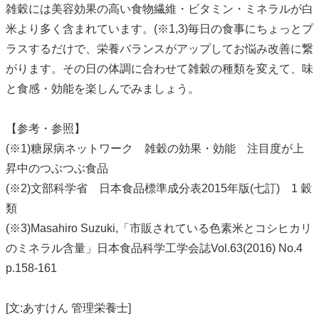
雑穀には美容効果の高い食物繊維・ビタミン・ミネラルが白
米より多く含まれています。(※1,3)毎日の食事にちょっとプ
ラスするだけで、栄養バランスがアップしてお悩み改善に繋
がります。その日の体調に合わせて雑穀の種類を変えて、味
と食感・効能を楽しんでみましょう。
【参考・参照】
(※1)糖尿病ネットワーク 雑穀の効果・効能 注目度が上
昇中のつぶつぶ食品
(※2)文部科学省 日本食品標準成分表2015年版(七訂) 1 穀
類
(※3)Masahiro Suzuki,「市販されている色素米とコシヒカリ
のミネラル含量」日本食品科学工学会誌Vol.63(2016) No.4
p.158-161
[文:あすけん 管理栄養士]