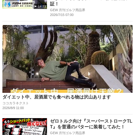
証！
14:23
GEW 月刊ゴルフ用品界
2026/7/15 07:00
ダイエット中、居酒屋でも食べれる物は沢山あります
ココカラネクスト
2026/8/9 11:00
ゼロトルク向け『スーパーストロークTL
T』を普通のパターに装着してみた！
GEW 月刊ゴルフ用品界