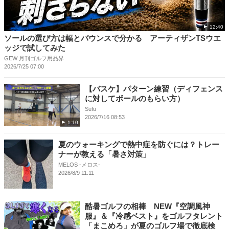
12:40
ソールの選び方は幅とバウンスで分かる アーティザンTSウエ
ッジで試してみた
GEW 月刊ゴルフ用品界
2026/7/25 07:00
【バスケ】パターン練習（ディフェンス
に対してボールのもらい方）
Sufu
2026/7/16 08:53
1:10
夏のウォーキングで熱中症を防ぐには？トレー
ナーが教える「暑さ対策」
MELOS -メロス-
2026/8/9 11:11
酷暑ゴルフの相棒 NEW『空調風神
服』＆『冷感ベスト』をゴルフタレント
「まこめろ」が夏のゴルフ場で徹底検