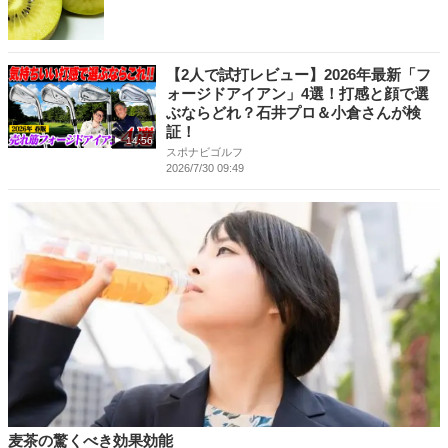
【2人で試打レビュー】2026年最新「フ
ォージドアイアン」4選！打感と顔で選
ぶならどれ？石井プロ＆小倉さんが検
証！
14:56
スポナビゴルフ
2026/7/30 09:49
麦茶の驚くべき効果効能