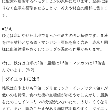
に酸素を運搬するヘモグロビンの原料になります。全身に滞
りなく血液を循環させることで、冷えや貧血の緩和に働きま
す。
■ひえ
ひえは寒いやせた土地で育った生命力の強い植物です。血液
を作る材料となる鉄・マンガン・亜鉛を多く含み、赤米と同
様に血液循環を良くしてカラダを温める作用があります。
特に、鉄分は白米の2倍・亜鉛は1.6倍・マンガンは1.7倍含
んでいます。(※2)
ダイエットには？
雑穀は白米よりもGI値（グリセミック・インデックス値）が
低いのも特徴。食べた後の血糖値がゆるやかにあがり、脂肪
をためこむインスリンの分泌が少ないため、太りにくくなり
ます。また、噛みごたえがあり満腹感を得やすく、ダイエッ