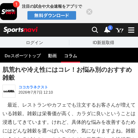
注目の試合や大会速報をアプリで
閉じる
sports
検索
通知
i
ログイン
ID新規取得
Doスポーツトップ
動画
コラム
肌荒れや冷え性にはコレ！お悩み別のおすすめ
雑穀
ココカラネクスト
2026年7月7日 12:10
最近、レストランやカフェでも注文するお客さんが増えて
いる雑穀。雑穀は栄養価が高く、カラダに良いということは
浸透してきています。けれど、具体的な悩みを改善するため
にはどんな雑穀を選べばいいのか、気になりますよね。雑穀