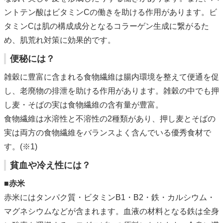
ントテン酸はビタミンCの働きを助ける作用があります。ビ
タミンCは肌の構成成分となるコラーゲン生成に繋がるた
め、肌荒れ対策に効果的です。
便秘には？
雑穀に豊富に含まれる食物繊維は腸内環境を整えて便通を促
し、老廃物の排泄を助ける作用があります。雑穀の中でも押
し麦・そばの実は食物繊維の含有量が豊富。
食物繊維は水溶性と不溶性の2種類があり、押し麦とそばの
実は両方の食物繊維をバランスよく含んでいる優秀食材で
す。(※1)
貧血や冷え性には？
■赤米
赤米にはタンパク質・ビタミンB1・B2・鉄・カルシウム・
マグネシウムなどが含まれます。血液の材料となる鉄は全身