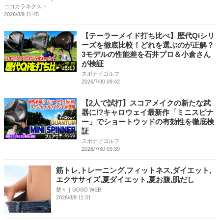
ココカラネクスト
2026/8/9 11:45
【テーラーメイド打ち比べ】歴代Qiシリ
ーズを徹底比較！どれを選ぶのが正解？
3モデルの性能差を石井プロ＆小倉さん
が検証
15:13
スポナビゴルフ
2026/7/30 09:42
【2人で試打】スコアメイクの新たな武
器に!?キャロウェイ最新作「ミニスピナ
ー」でショートウッドの有効性を徹底検
証
9:46
スポナビゴルフ
2026/7/30 09:39
筋トレ,トレーニング,フィットネス,ダイエット,
エクササイズ,夏ダイエット,夏お腹,肌だし
楚々｜SOSO WEB
2026/8/9 11:31