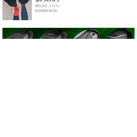
MELOS -メロス-
2026/8/9 05:00
13:30
【2人で試打レビュー!!】2026年最新FWはどれが買い？石井プ
ロ＆小倉さんが売れ筋モデル4本を徹底比較！
スポナビゴルフ
2026/6/30 17:41
バナナを毎日食べると体はどう変わる？1週間・