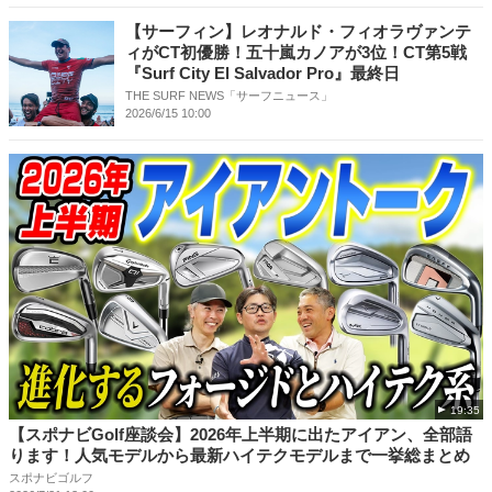
【サーフィン】レオナルド・フィオラヴァンテ
ィがCT初優勝！五十嵐カノアが3位！CT第5戦
『Surf City El Salvador Pro』最終日
THE SURF NEWS「サーフニュース」
2026/6/15 10:00
19:35
【スポナビGolf座談会】2026年上半期に出たアイアン、全部語
ります！人気モデルから最新ハイテクモデルまで一挙総まとめ
スポナビゴルフ