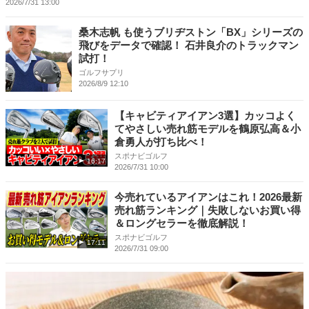
2026/7/31 13:00
桑木志帆 も使うブリヂストン「BX」シリーズの
飛びをデータで確認！ 石井良介のトラックマン
試打！
ゴルフサプリ
2026/8/9 12:10
【キャビティアイアン3選】カッコよく
てやさしい売れ筋モデルを鶴原弘高＆小
倉勇人が打ち比べ！
スポナビゴルフ
16:17
2026/7/31 10:00
今売れているアイアンはこれ！2026最新
売れ筋ランキング｜失敗しないお買い得
＆ロングセラーを徹底解説！
スポナビゴルフ
17:11
2026/7/31 09:00