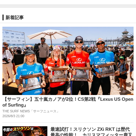
新着記事
【サーフィン】五十嵐カノアが2位！CS第2戦『Lexus US Open
of Surfing』
THE SURF NEWS「サーフニュース」
2026/8/3 21:00
最速試打！スリクソン ZXi RKT は歴代
最高の性能！ カリスマフィッター鹿又