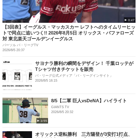
0:47
【3回表】イーグルス・マッカスカー レフトへのタイムリーヒッ
トで同点に追いつく!! 2026年8月5日 オリックス・バファローズ
対 東北楽天ゴールデンイーグルス
パーソル パ・リーグTV
2026/8/5 20:37
サヨナラ勝利の瞬間をデザイン！ 千葉ロッテが
Tシャツ付きチケットを販売
パ・リーグ公式メディア「パ・リーグインサイト」
2026/8/5 16:15
8/5【二軍 巨人vsDeNA】ハイライト
GIANTS TV
2026/8/5 20:32
3:55
オリックス逆転勝利 三方陽登が3安打1打点、