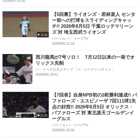
2026/8/5 19:16
【5回裏】ライオンズ・若林楽人 センタ
ー前への打球をスライディングキャッ
チ!! 2026年8月5日 千葉ロッテマリーン
ズ 対 埼玉西武ライオンズ
0:31
パーソル パ・リーグTV
2026/8/5 21:18
西川龍馬が7号ソロ！ 7月12日以来の一発でオ
リックス先制
パ・リーグ公式メディア「パ・リーグインサイト」
2026/8/5 18:51
【7回表】自身NPB初の2桁勝利達成!! バ
ファローズ・エスピノーザ 7回111球1失
点の好投!! 2026年8月5日 オリックス・
バファローズ 対 東北楽天ゴールデンイ
0:25
ーグルス
パーソル パ・リーグTV
2026/8/5 20:56