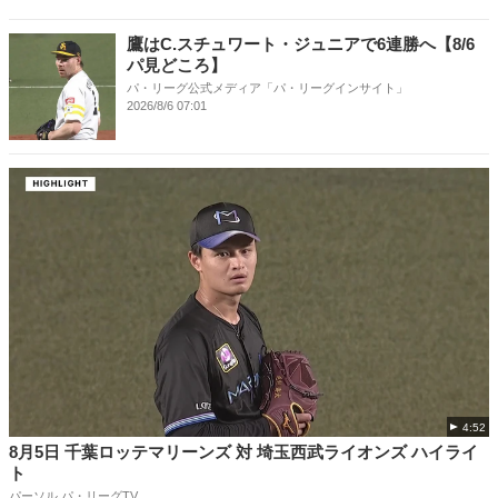
鷹はC.スチュワート・ジュニアで6連勝へ【8/6
パ見どころ】
パ・リーグ公式メディア「パ・リーグインサイト」
2026/8/6 07:01
4:52
8月5日 千葉ロッテマリーンズ 対 埼玉西武ライオンズ ハイライ
ト
パーソル パ・リーグTV