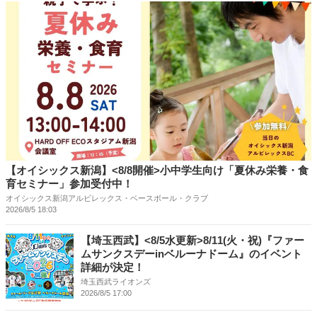
【オイシックス新潟】<8/8開催>小中学生向け「夏休み栄養・食
育セミナー」参加受付中！
オイシックス新潟アルビレックス・ベースボール・クラブ
2026/8/5 18:03
【埼玉西武】<8/5水更新>8/11(火・祝)『ファー
ムサンクスデーinベルーナドーム』のイベント
詳細が決定！
埼玉西武ライオンズ
2026/8/5 17:00