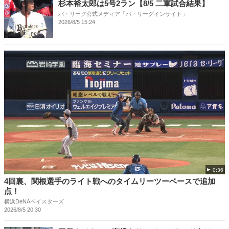
杉本裕太郎は5号2ラン【8/5 二軍試合結果】
パ・リーグ公式メディア「パ・リーグインサイト」
2026/8/5 15:24
0:36
4回裏、関根選手のライト戦へのタイムリーツーベースで追加
点！
横浜DeNAベイスターズ
2026/8/5 20:30