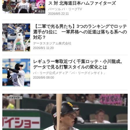
ス 対 北海道日本ハムファイターズ
パーソル パ・リーグTV
4:21
2026/8/5 22:11
【二軍で光る男たち】3つのランキングでロッテ
選手が1位に 一軍昇格への近道は落ちる系への
対応？
データスタジアム株式会社
2026/8/1 11:20
レギュラー奪取近づく千葉ロッテ・小川龍成。
データで見る打撃スタイルの変化とは
パ・リーグ公式メディア「パ・リーグインサイト」
2026/8/6 08:00