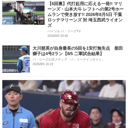
【6回裏】代打起用に応える一発!! マリ
ーンズ・山本大斗 レフトへの第2号ホー
ムランで突き放す!! 2026年8月5日 千葉
ロッテマリーンズ 対 埼玉西武ライオン
1:22
ズ
パーソル パ・リーグTV
2026/8/5 20:40
大川慈英が自身最長の5回を1安打無失点 柴田
獅子は4号2ラン【8/5 二軍試合結果】
パ・リーグ公式メディア「パ・リーグインサイト」
2026/8/5 16:19