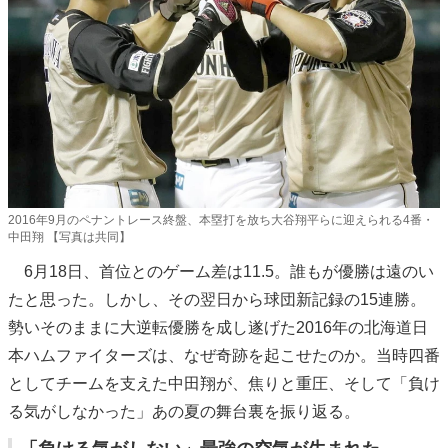
2016年9月のペナントレース終盤、本塁打を放ち大谷翔平らに迎えられる4番・
中田翔 【写真は共同】
6月18日、首位とのゲーム差は11.5。誰もが優勝は遠のい
たと思った。しかし、その翌日から球団新記録の15連勝。
勢いそのままに大逆転優勝を成し遂げた2016年の北海道日
本ハムファイターズは、なぜ奇跡を起こせたのか。当時四番
としてチームを支えた中田翔が、焦りと重圧、そして「負け
る気がしなかった」あの夏の舞台裏を振り返る。