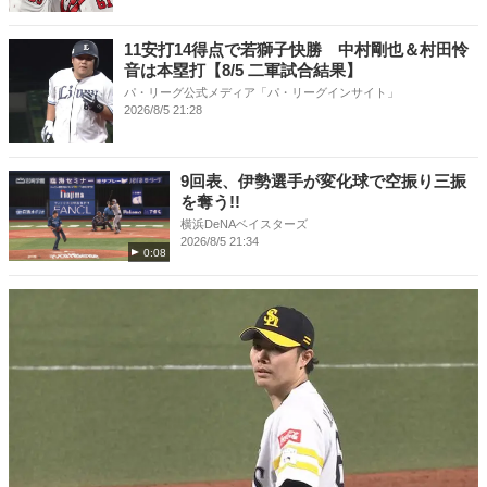
11安打14得点で若獅子快勝 中村剛也＆村田怜
音は本塁打【8/5 二軍試合結果】
パ・リーグ公式メディア「パ・リーグインサイト」
2026/8/5 21:28
9回表、伊勢選手が変化球で空振り三振
を奪う!!
横浜DeNAベイスターズ
2026/8/5 21:34
0:08