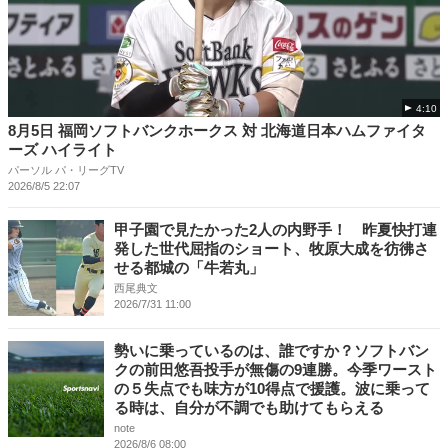
4:10
8月5日 福岡ソフトバンクホークス 対 北海道日本ハムファイタ
ーズ ハイライト
パーソル パ・リーグTV
2026/8/5 22:07
甲子園で見たかった2人の内野手！ 昨夏快打連
発した世代屈指のショート、牧原大成を彷彿さ
せる都城の「牛若丸」
西尾典文
2026/7/31 11:00
勢いに乗っているのは、誰ですか？ソフトバン
クの前田悠吾投手が無傷の9連勝。今季ワースト
の５失点でも味方が10得点で援護。波に乗って
る時は、自分が不調でも助けてもらえる
note
2026/8/6 08:00