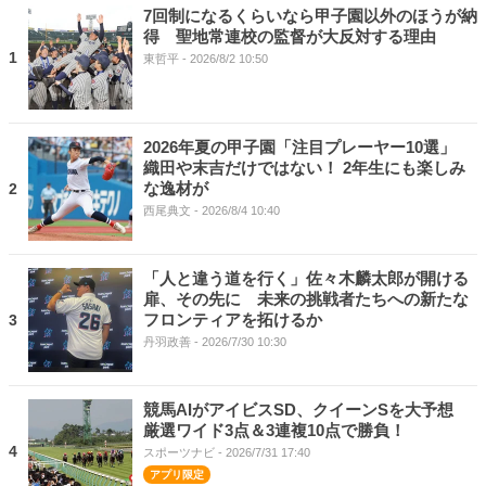
7回制になるくらいなら甲子園以外のほうが納
得 聖地常連校の監督が大反対する理由
1
東哲平
- 2026/8/2 10:50
2026年夏の甲子園「注目プレーヤー10選」
織田や末吉だけではない！ 2年生にも楽しみ
な逸材が
2
西尾典文
- 2026/8/4 10:40
「人と違う道を行く」佐々木麟太郎が開ける
扉、その先に 未来の挑戦者たちへの新たな
フロンティアを拓けるか
3
丹羽政善
- 2026/7/30 10:30
競馬AIがアイビスSD、クイーンSを大予想
厳選ワイド3点＆3連複10点で勝負！
4
スポーツナビ
- 2026/7/31 17:40