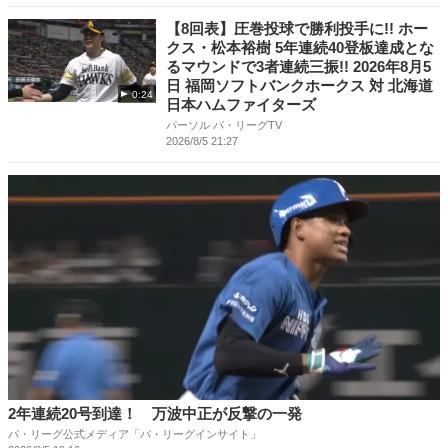
【8回表】圧巻投球で勝利投手に!! ホー
クス・松本裕樹 5年連続40登板達成とな
るマウンドで3者連続三振!! 2026年8月5
日 福岡ソフトバンクホークス 対 北海道
0:24
日本ハムファイターズ
パーソル パ・リーグTV
2026/8/5 21:27
2年連続20号到達！ 万波中正が反撃の一発
パ・リーグ公式メディア「パ・リーグインサイト」