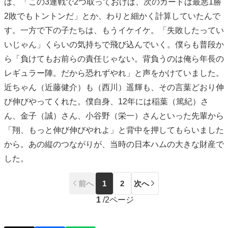
は、「この3連戦で2つ取っておけば、次のカードは最悪1勝
2敗でもトントンだ」とか、わりと細かく計算していたんで
す。一方で下の子たちは、もうイケイケ。「失敗したってい
いじゃん」くらいの気持ちで飛び込んでいく。僕らも普段か
ら「負けてもお前らの責任じゃない。背負うのは俺ら年長の
レギュラー陣。だから恐れずやれ」と声をかけていました。
近ちゃん（近藤健介）も（西川）遥輝も、その言葉どおり伸
び伸びやってくれた。僕自身、12年には稲葉（篤紀）さ
ん、金子（誠）さん、小谷野（栄一）さんといった先輩から
「翔、もっと伸び伸びやれよ」と背中を押してもらいました
から。あの縦のつながりが、当時の日本ハムの大きな財産で
した。
前へ
1
2
次へ
1
/
2ページ