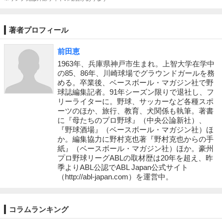
著者プロフィール
前田恵
1963年、兵庫県神戸市生まれ。上智大学在学中
の85、86年、川崎球場でグラウンドガールを務
める。卒業後、ベースボール・マガジン社で野
球誌編集記者。91年シーズン限りで退社し、フ
リーライターに。野球、サッカーなど各種スポ
ーツのほか、旅行、教育、犬関係も執筆。著書
に『母たちのプロ野球』（中央公論新社）、
『野球酒場』（ベースボール・マガジン社）ほ
か。編集協力に野村克也著『野村克也からの手
紙』（ベースボール・マガジン社）ほか。豪州
プロ野球リーグABLの取材歴は20年を超え、昨
季よりABL公認でABL Japan公式サイト
（http://abl-japan.com）を運営中。
コラムランキング