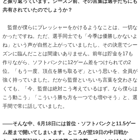
と振り返っています。シーズン前、その言葉は選手たちにも
共有されていたのでしょうか？
監督が僕らにプレッシャーをかけるようなことは、一切な
かったですね。ただ、選手同士でも「今季は優勝しかないよ
ね」という声が自然と上がっていましたし、その決意でシー
ズンに臨んだことは間違いありません。前年は貯金を17も
作りながら、ソフトバンクに12ゲーム差をつけられての2
位。「もう一度、頂点を勝ち取るぞ」という思いを、全員が
強く持っていました。だから監督といちいち言葉を交わさな
くても、「今、監督は絶対こう考えているはず。なら僕らは
こう動こう」「こういう勝ち方を一つでも増やそう」と、選
手間で常に話していました。
――そんな中、6月18日には首位・ソフトバンクと11.5ゲー
ム差まで開いてしまいます。ところが翌19日の中日戦か