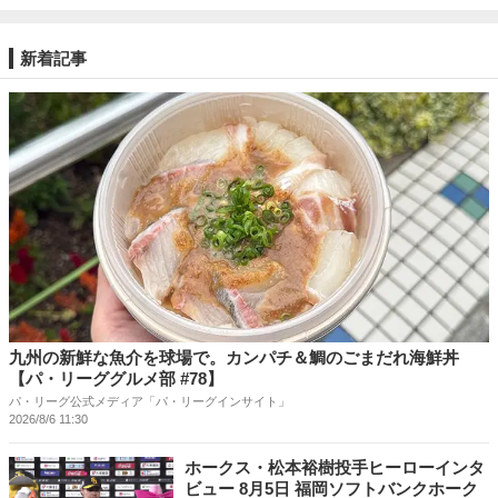
新着記事
九州の新鮮な魚介を球場で。カンパチ＆鯛のごまだれ海鮮丼
【パ・リーググルメ部 #78】
パ・リーグ公式メディア「パ・リーグインサイト」
2026/8/6 11:30
ホークス・松本裕樹投手ヒーローインタ
ビュー 8月5日 福岡ソフトバンクホーク