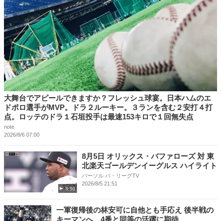
大舞台でアピールできますか？フレッシュ球宴。日本ハムのエ
ドポロ選手がMVP。ドラ２ルーキー。３ランを含む２安打４打
点。ロッテのドラ１石垣投手は最速153キロで１回無失点
note
2026/8/6 07:00
8月5日 オリックス・バファローズ 対 東
北楽天ゴールデンイーグルス ハイライト
パーソル パ・リーグTV
2026/8/5 21:51
3:50
一軍復帰後の林安可に自他とも手応え 後半戦の
キーマンへ、4番と同等の活躍に期待