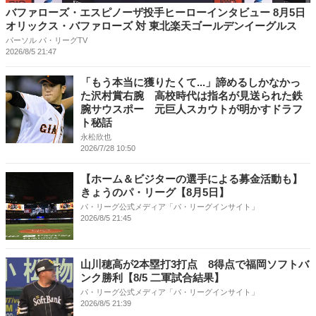
バファローズ・エスピノーザ投手ヒーローインタビュー 8月5日
オリックス・バファローズ 対 東北楽天ゴールデンイーグルス
パーソル パ・リーグTV
2026/8/5 21:47
「もう本当に獲りたくて...」諦めるしかなかっ
た沢村賞右腕 高校時代は指名が見送られた鉄
腕サウスポー 元巨人スカウトが明かすドラフ
ト秘話
永松欣也
2026/7/28 10:50
【ホーム＆ビジターの選手による募金活動も】
きょうのパ・リーグ【8月5日】
パ・リーグ公式メディア「パ・リーグインサイト」
2026/8/5 21:45
山川穂高が2本塁打3打点 8得点で福岡ソフトバ
ンク勝利【8/5 二軍試合結果】
パ・リーグ公式メディア「パ・リーグインサイト」
2026/8/5 21:39