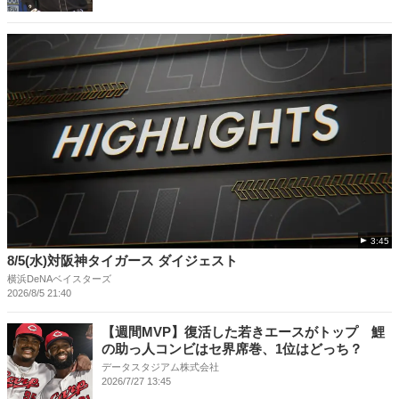
3:45
8/5(水)対阪神タイガース ダイジェスト
横浜DeNAベイスターズ
2026/8/5 21:40
【週間MVP】復活した若きエースがトップ 鯉
の助っ人コンビはセ界席巻、1位はどっち？
データスタジアム株式会社
2026/7/27 13:45