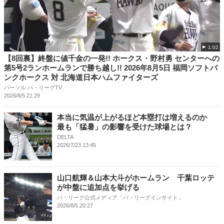
1:02
【8回裏】終盤に値千金の一発!! ホークス・野村勇 センターへの
第5号2ランホームランで勝ち越し!! 2026年8月5日 福岡ソフトバ
ンクホークス 対 北海道日本ハムファイターズ
パーソル パ・リーグTV
2026/8/5 21:29
本当に気温が上がるほど本塁打は増えるのか
最も「猛暑」の影響を受けた球場とは？
DELTA
2026/7/23 13:45
山口航輝＆山本大斗がホームラン 千葉ロッテ
が中盤に追加点を挙げる
パ・リーグ公式メディア「パ・リーグインサイト」
2026/8/5 20:27