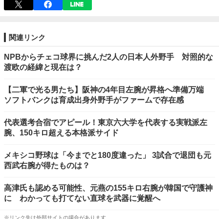
関連リンク
NPBからチェコ球界に挑んだ2人の日本人外野手 対照的な
渡欧の経緯と現在は？
【二軍で光る男たち】阪神の4年目左腕が昇格へ準備万端
ソフトバンクは育成出身外野手がファームで存在感
代表選考合宿でアピール！東京六大学を代表する実戦派左
腕、150キロ超える本格派サイド
メキシコ野球は「今までと180度違った」 3試合で退団も元
西武右腕が得たものは？
高津氏も認める可能性、元燕の155キロ右腕が韓国で守護神
に わかっても打てない直球を武器に覚醒へ
※リンク先は外部サイトの場合があります