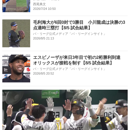
西尾典文
2026/7/24 10:50
毛利海大が6回0封で3勝目 小川龍成は決勝の3
点適時三塁打【8/5 試合結果】
パ・リーグ公式メディア「パ・リーグインサイト」
2026/8/5 21:13
エスピノーザが来日3年目で初の2桁勝利到達
オリックスが接戦を制す【8/5 試合結果】
パ・リーグ公式メディア「パ・リーグインサイト」
2026/8/5 20:52