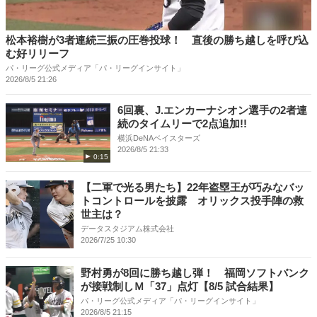
松本裕樹が3者連続三振の圧巻投球！ 直後の勝ち越しを呼び込
む好リリーフ
パ・リーグ公式メディア「パ・リーグインサイト」
2026/8/5 21:26
6回裏、J.エンカーナシオン選手の2者連
続のタイムリーで2点追加!!
横浜DeNAベイスターズ
2026/8/5 21:33
0:15
【二軍で光る男たち】22年盗塁王が巧みなバッ
トコントロールを披露 オリックス投手陣の救
世主は？
データスタジアム株式会社
2026/7/25 10:30
野村勇が8回に勝ち越し弾！ 福岡ソフトバンク
が接戦制しＭ「37」点灯【8/5 試合結果】
パ・リーグ公式メディア「パ・リーグインサイト」
2026/8/5 21:15