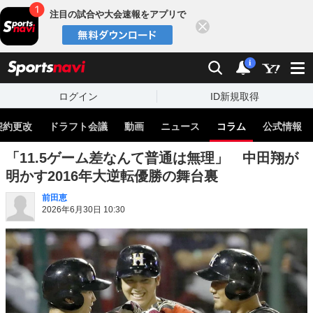
注目の試合や大会速報をアプリで
閉じる
sports
検索
通知
i
ログイン
ID新規取得
契約更改
ドラフト会議
動画
ニュース
コラム
公式情報
「11.5ゲーム差なんて普通は無理」 中田翔が
明かす2016年大逆転優勝の舞台裏
前田恵
2026年6月30日 10:30