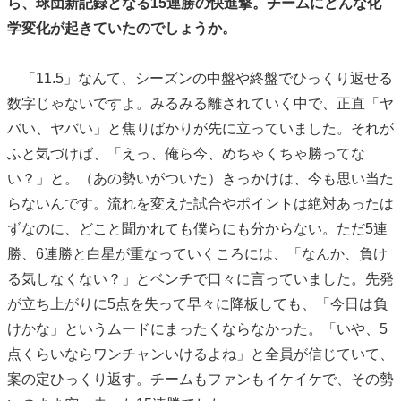
ら、球団新記録となる15連勝の快進撃。チームにどんな化
学変化が起きていたのでしょうか。
「11.5」なんて、シーズンの中盤や終盤でひっくり返せる
数字じゃないですよ。みるみる離されていく中で、正直「ヤ
バい、ヤバい」と焦りばかりが先に立っていました。それが
ふと気づけば、「えっ、俺ら今、めちゃくちゃ勝ってな
い？」と。（あの勢いがついた）きっかけは、今も思い当た
らないんです。流れを変えた試合やポイントは絶対あったは
ずなのに、どこと聞かれても僕らにも分からない。ただ5連
勝、6連勝と白星が重なっていくころには、「なんか、負け
る気しなくない？」とベンチで口々に言っていました。先発
が立ち上がりに5点を失って早々に降板しても、「今日は負
けかな」というムードにまったくならなかった。「いや、5
点くらいならワンチャンいけるよね」と全員が信じていて、
案の定ひっくり返す。チームもファンもイケイケで、その勢