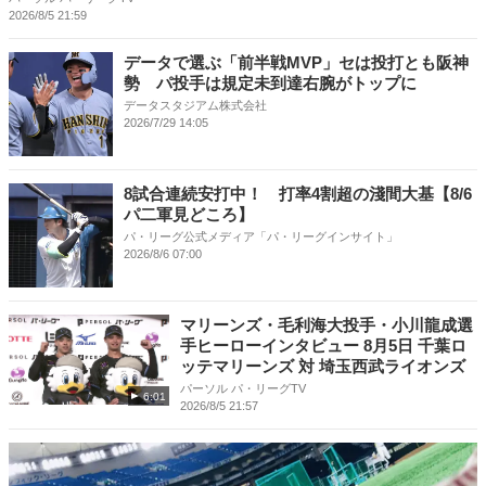
2026/8/5 21:59
データで選ぶ「前半戦MVP」セは投打とも阪神
勢 パ投手は規定未到達右腕がトップに
データスタジアム株式会社
2026/7/29 14:05
8試合連続安打中！ 打率4割超の淺間大基【8/6
パ二軍見どころ】
パ・リーグ公式メディア「パ・リーグインサイト」
2026/8/6 07:00
マリーンズ・毛利海大投手・小川龍成選
手ヒーローインタビュー 8月5日 千葉ロ
ッテマリーンズ 対 埼玉西武ライオンズ
パーソル パ・リーグTV
6:01
2026/8/5 21:57