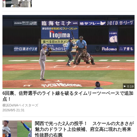
0:19
6回裏、佐野選手のライト線を破るタイムリーツーベースで追加
点！
横浜DeNAベイスターズ
2026/8/5 21:31
関西で光った2人の投手！ スケールの大きさが
魅力のドラフト上位候補、府立高に現れた将来
性抜群の右腕