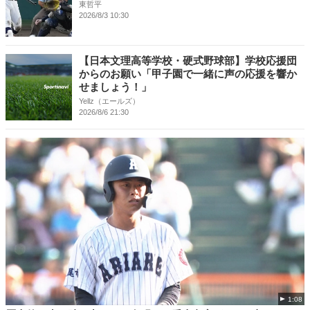
東哲平
2026/8/3 10:30
【日本文理高等学校・硬式野球部】学校応援団
からのお願い「甲子園で一緒に声の応援を響か
せましょう！」
Yellz（エールズ）
2026/8/6 21:30
1:08