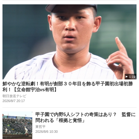
1:19
鮮やかな逆転劇！有明が創部３０年目を飾る甲子園初出場初勝
利！【立命館宇治vs有明】
朝日放送テレビ
2026/8/7 20:17
甲子園で内野5人シフトの奇策はあり？ 監督に
問われる「根拠と覚悟」
東哲平
2026/8/6 10:30