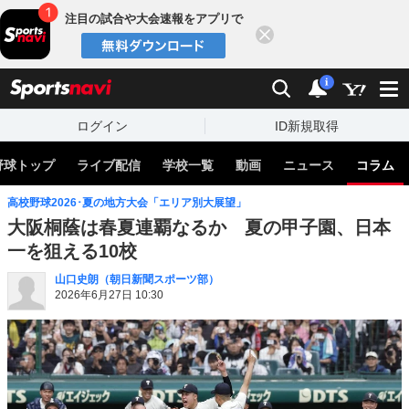
注目の試合や大会速報をアプリで
閉じる
sports
検索
通知
i
ログイン
ID新規取得
野球トップ
ライブ配信
学校一覧
動画
ニュース
コラム
高校野球2026･夏の地方大会「エリア別大展望」
大阪桐蔭は春夏連覇なるか 夏の甲子園、日本
一を狙える10校
山口史朗（朝日新聞スポーツ部）
2026年6月27日 10:30