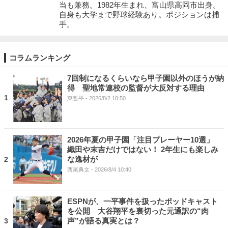
当も兼務。1982年生まれ、富山県高岡市出身。
自身も大学まで野球経験あり。ポジションは捕
手。
コラムランキング
7回制になるくらいなら甲子園以外のほうが納
得 聖地常連校の監督が大反対する理由
1
東哲平
- 2026/8/2 10:50
2026年夏の甲子園「注目プレーヤー10選」
織田や末吉だけではない！ 2年生にも楽しみ
な逸材が
2
西尾典文
- 2026/8/4 10:40
ESPNが、一平事件を扱ったポッドキャスト
を公開 大谷翔平を裏切った元通訳の“肉
声”が語る真実とは？
3