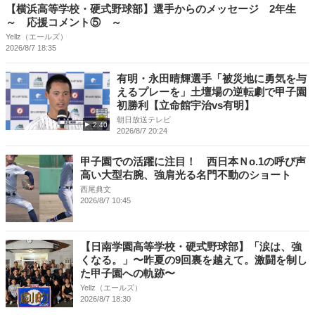
【横浜高等学校・硬式野球部】選手からのメッセージ 2年生
～ 応援コメント⑤ ～
Yellz（エールズ）
2026/8/7 18:35
有明・永田晴輝選手「被災地に勇気を与
えるプレーを」土壇場の逆転劇で甲子園
初勝利【立命館宇治vs有明】
朝日放送テレビ
2:40
2026/8/7 20:24
甲子園での活躍に注目！ 西日本Ｎo.1の呼び声
高い大型右腕、強肩光る名門不動のショート
西尾典文
2026/8/7 10:45
【日南学園高等学校・硬式野球部】「涙は、強
くなる。」〜昨夏の9回裏を越えて。激闘を制し
た甲子園への軌跡〜
Yellz（エールズ）
2026/8/7 18:30