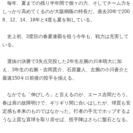
毎年、夏までの残り半年間で個々の力、そしてチーム力を
しっかり高めてくるのが大阪桐蔭の特長だ。過去20年で200
8、12、14、18年と4度も夏を制している。
史上初、3度目の春夏連覇を狙う今年も、戦力は充実して
いる。
選抜の決勝で3失点完投した2年生左腕の川本晴大に加
え、3年生の右腕・吉岡貫介、石原慶人、左腕の小川蒼介と
最速150キロ前後の投手を揃える。
なかでも「伸びしろ」と言えるのが、エース吉岡だろう。
春は肩の故障明けで、ギリギリ間に合いはしたが、球質も安
定感も本来のものではなかった。打者の手元でホップするよ
うな上質な直球を取り戻せば、投手陣はさらに盤石となる。