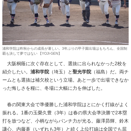
浦和学院は昨秋からの成長が著しい。3年ぶりの甲子園出場はもちろん、全国制
覇も決して夢ではない 【YOJI-GEN】
大阪桐蔭に次ぐ存在として、選抜に出られなかった2校を
紹介したい。
浦和学院
（埼玉）と
聖光学院
（福島）だ。両チ
ームとも選抜は補欠校という立場。あと一歩で出場できなか
った悔しさを糧に、冬場に大幅に力を伸ばした。
春の関東大会で準優勝した浦和学院はとにかく打線がよく
振れる。1番の玉榮久豊（3年）は春の県大会準決勝で2本塁
打を放つなど、小柄ながらパンチ力が光る。藤澤昴輝、鈴木
謙心、内藤蒼（いずれも3年）と続く上位打線は全国でも屈