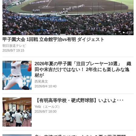
4:35
甲子園大会 1回戦 立命館宇治vs有明 ダイジェスト
朝日放送テレビ
2026/8/7 19:15
2026年夏の甲子園「注目プレーヤー10選」 織
田や末吉だけではない！ 2年生にも楽しみな逸
材が
西尾典文
2026/8/4 10:40
【有明高等学校・硬式野球部】いよいよ･･･
Yellz（エールズ）
2026/8/7 18:00