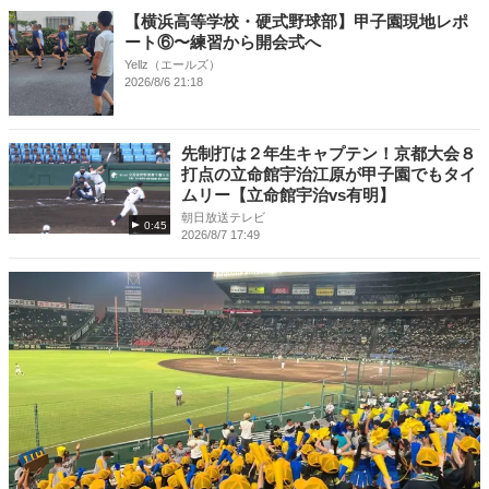
【横浜高等学校・硬式野球部】甲子園現地レポ
ート⑥〜練習から開会式へ
Yellz（エールズ）
2026/8/6 21:18
先制打は２年生キャプテン！京都大会８
打点の立命館宇治江原が甲子園でもタイ
ムリー【立命館宇治vs有明】
朝日放送テレビ
0:45
2026/8/7 17:49