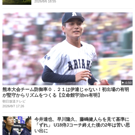
2026/8/6 18:55
0:50
熊本大会チーム防御率０．２１は伊達じゃない！初出場の有明
が堅守からリズムをつくる【立命館宇治vs有明】
朝日放送テレビ
2026/8/7 17:26
今井達也、早川隆久、藤嶋健人らを見て基準に
「ずれ」 U18侍Jコーチ終えた後の2年は苦い思
い出に