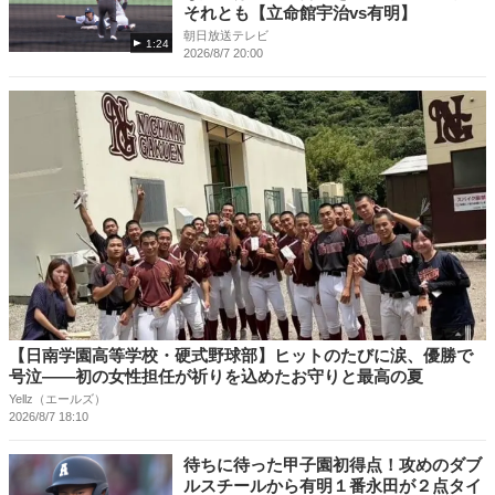
それとも【立命館宇治vs有明】
朝日放送テレビ
1:24
2026/8/7 20:00
【日南学園高等学校・硬式野球部】ヒットのたびに涙、優勝で
号泣――初の女性担任が祈りを込めたお守りと最高の夏
Yellz（エールズ）
2026/8/7 18:10
待ちに待った甲子園初得点！攻めのダブ
ルスチールから有明１番永田が２点タイ