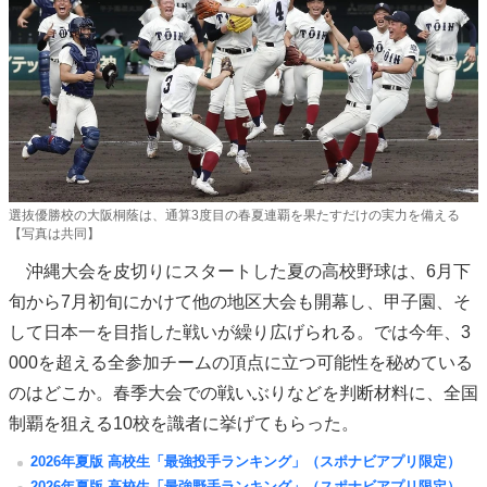
選抜優勝校の大阪桐蔭は、通算3度目の春夏連覇を果たすだけの実力を備える
【写真は共同】
沖縄大会を皮切りにスタートした夏の高校野球は、6月下
旬から7月初旬にかけて他の地区大会も開幕し、甲子園、そ
して日本一を目指した戦いが繰り広げられる。では今年、3
000を超える全参加チームの頂点に立つ可能性を秘めている
のはどこか。春季大会での戦いぶりなどを判断材料に、全国
制覇を狙える10校を識者に挙げてもらった。
2026年夏版 高校生「最強投手ランキング」（スポナビアプリ限定）
2026年夏版 高校生「最強野手ランキング」（スポナビアプリ限定）