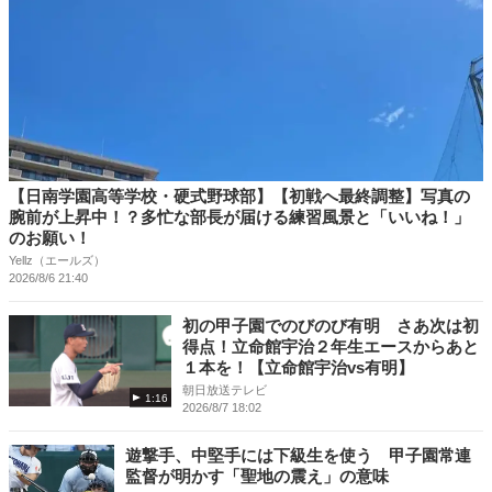
【日南学園高等学校・硬式野球部】【初戦へ最終調整】写真の
腕前が上昇中！？多忙な部長が届ける練習風景と「いいね！」
のお願い！
Yellz（エールズ）
2026/8/6 21:40
初の甲子園でのびのび有明 さあ次は初
得点！立命館宇治２年生エースからあと
１本を！【立命館宇治vs有明】
朝日放送テレビ
1:16
2026/8/7 18:02
遊撃手、中堅手には下級生を使う 甲子園常連
監督が明かす「聖地の震え」の意味