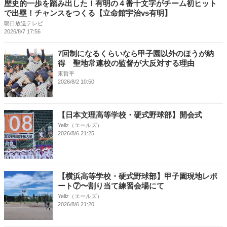
歴史的一歩を踏み出した！有明の４番十文字がチーム初ヒット
で出塁！チャンスをつくる【立命館宇治vs有明】
朝日放送テレビ
2026/8/7 17:56
7回制になるくらいなら甲子園以外のほうが納
得 聖地常連校の監督が大反対する理由
東哲平
2026/8/2 10:50
【日本文理高等学校・硬式野球部】開会式
Yellz（エールズ）
2026/8/6 21:25
【横浜高等学校・硬式野球部】甲子園現地レポ
ート⑦〜割り当て練習会場にて
Yellz（エールズ）
2026/8/6 21:20