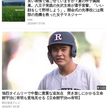
良い表情で過ごせていますか？夏の甲子園開
幕。八王子実践の矢沢主将が選手宣誓。「いい
顔をして野球しよう」。開会式の先導役には廃
部の危機を救った女子マネジャー
note
2026/8/7 07:00
1:21
強烈タイムリーで中盤に貴重な追加点 突き放しにかかる立命
館宇治に有明も意地見せる【立命館宇治vs有明】
朝日放送テレビ
2026/8/7 18:38