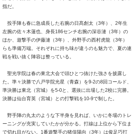
指だ。
投手陣も春に急成長した右腕の日髙創太（3年）、2年生
左腕の佐々木蓮也、身長186センチ右腕の深谷漣（3年）の
ほか、遊撃手の伊藤漣（3年）、外野手の西村虎龍（3年）
らも準備万端。それぞれに持ち味が違うのも魅力で、夏の連
戦を戦い抜く陣容は整っている。
聖光学院は春の東北大会で頭ひとつ抜けた強さを披露し
た。準々決勝で八戸学院光星（青森）を9-2の8回コールド、
準決勝は東北（宮城）を5-0と、選抜に出場した2校に完勝。
決勝は仙台育英（宮城）との打撃戦を10-9で制した。
野手陣の丸太のような下半身を見れば、いかに冬場のトレ
ーニングが充実していたかが分かる。打線は上位から下位ま
で切れ目がない。1番遊撃手の猪俣陽向（3年）は俊足巧打