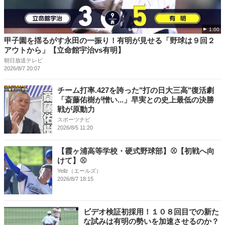
1:00
甲子園を揺るがす永田の一振り！有明が見せる「野球は９回２
アウトから」【立命館宇治vs有明】
朝日放送テレビ
2026/8/7 20:07
チーム打率.427を誇った"打の日大三高"復活劇
「斎藤佑樹が憎い...」早実との史上最低の決勝
戦が原動力
スポーツナビ
2026/8/5 11:20
【霞ヶ浦高等学校・硬式野球部】⚾【初戦へ向
けて】⚾
Yellz（エールズ）
2026/8/7 18:15
ビデオ検証初採用！１０８回目での新た
な試みは有明の勢いを加速させるのか？