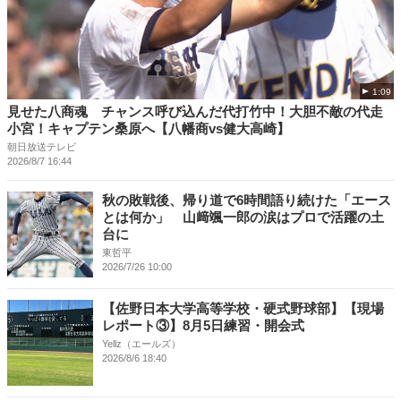
1:09
見せた八商魂 チャンス呼び込んだ代打竹中！大胆不敵の代走
小宮！キャプテン桑原へ【八幡商vs健大高崎】
朝日放送テレビ
2026/8/7 16:44
秋の敗戦後、帰り道で6時間語り続けた「エース
とは何か」 山﨑颯一郎の涙はプロで活躍の土
台に
東哲平
2026/7/26 10:00
【佐野日本大学高等学校・硬式野球部】【現場
レポート③】8月5日練習・開会式
Yellz（エールズ）
2026/8/6 18:40