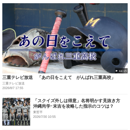
44:15
三重テレビ放送 「あの日をこえて がんばれ三重高校」
三重テレビ放送
2026/8/7 17:55
「スクイズ外しは得意」名将明かす見抜き方
沖縄尚学･末吉を攻略した指示のコツは？
東哲平
2026/7/30 10:55