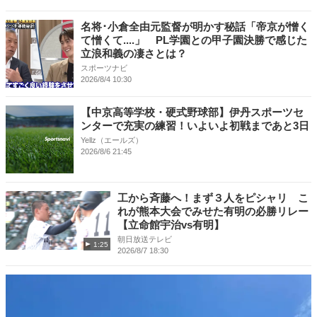
名将･小倉全由元監督が明かす秘話「帝京が憎く
て憎くて....」 PL学園との甲子園決勝で感じた
立浪和義の凄さとは？
スポーツナビ
2026/8/4 10:30
【中京高等学校・硬式野球部】伊丹スポーツセ
ンターで充実の練習！いよいよ初戦まであと3日
Yellz（エールズ）
2026/8/6 21:45
工から斉藤へ！まず３人をピシャリ こ
れが熊本大会でみせた有明の必勝リレー
【立命館宇治vs有明】
朝日放送テレビ
1:25
2026/8/7 18:30