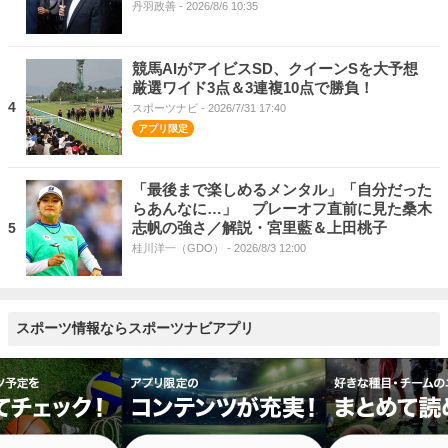
丹羽政善
- 2026/8/6 10:35
競馬AIがアイビスSD、クイーンSを大予想
厳選ワイド3点＆3連複10点で勝負！
4
スポーツナビ
- 2026/7/31 17:40
「最後まで楽しめるメンタル」「自分だった
らあんなに…」 プレーオフ直前に見た桑木
志帆の強さ／解説・宮里藍＆上田桃子
5
桂川洋一（GDO）
- 2026/8/3 12:00
スポーツ情報ならスポーツナビアプリ