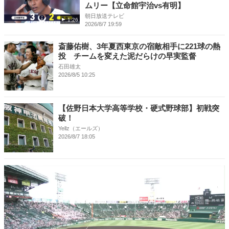
ムリー【立命館宇治vs有明】
朝日放送テレビ
1:26
2026/8/7 19:59
斎藤佑樹、3年夏西東京の宿敵相手に221球の熱
投 チームを変えた泥だらけの早実監督
石田雄太
2026/8/5 10:25
【佐野日本大学高等学校・硬式野球部】初戦突
破！
Yellz（エールズ）
2026/8/7 18:05