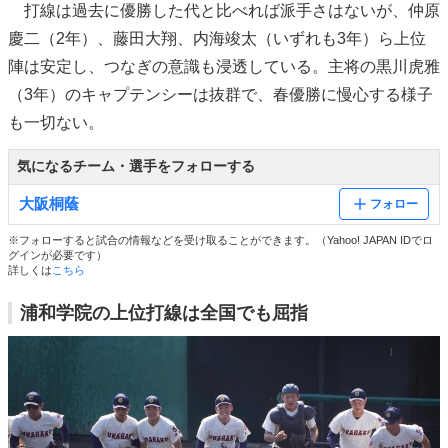
打線は過去に優勝した代と比べれば派手さはないが、仲原
慶二（2年）、藤田大翔、内海竣太（いずれも3年）ら上位
陣は安定し、つなぎの意識も浸透している。主将の黒川虎雅
（3年）のキャプテンシーは抜群で、春優勝に慢心する様子
も一切ない。
気になるチーム・選手をフォローする
大阪桐蔭
フォロー
※フォローすると試合の情報などを受け取ることができます。（Yahoo! JAPAN IDでロ
グインが必要です）
詳しくは
こちら
浦和学院の上位打線は全国でも屈指