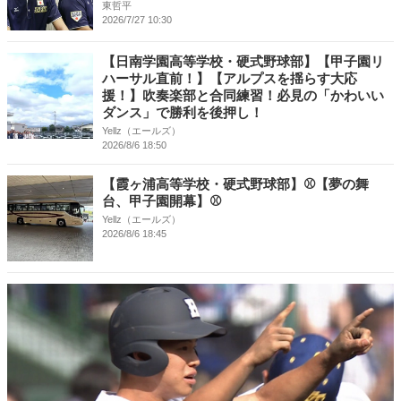
東哲平
2026/7/27 10:30
【日南学園高等学校・硬式野球部】【甲子園リ
ハーサル直前！】【アルプスを揺らす大応
援！】吹奏楽部と合同練習！必見の「かわいい
ダンス」で勝利を後押し！
Yellz（エールズ）
2026/8/6 18:50
【霞ヶ浦高等学校・硬式野球部】⚾【夢の舞
台、甲子園開幕】⚾
Yellz（エールズ）
2026/8/6 18:45