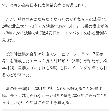
で、今春の高校日本代表候補合宿にも選ばれた。
ただ、猪俣頼みにならなくなったのが昨秋からの成長だ。
2番の北島大也（3年）が決勝で3安打3打点、5番の横山孝侑
（3年）が準決勝で4打数4安打と、インパクトのある活躍を
見せた。
投手陣は県大会準々決勝でノーヒットノーラン（7回参
考）を達成したエース右腕の紺野耀大（3年）が軸だが、松
本叶我、星湊太（いずれも3年）も長いイニングを投げられ
るめどが立った。
夏の甲子園は、2001年の初出場から数えること20度出
場。長らく越えられなかった8強の壁を2022年に破って4強
入りしたが、今年はさらに上を狙える。