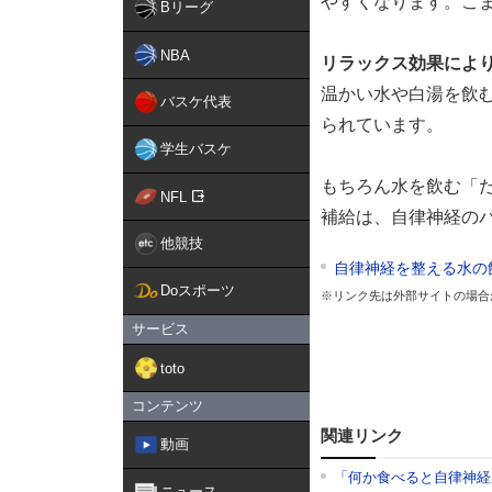
やすくなります。こ
Bリーグ
NBA
リラックス効果によ
温かい水や白湯を飲
バスケ代表
られています。
学生バスケ
もちろん水を飲む「
NFL
補給は、自律神経の
他競技
自律神経を整える水の
Doスポーツ
※リンク先は外部サイトの場合
サービス
toto
コンテンツ
関連リンク
動画
「何か食べると自律神経
ニュース