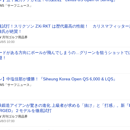
 NEWS「サーフニュース」
速試打！スリクソン ZXi RKT は歴代最高の性能！ カリスマフィッタ
典氏が絶賛！
W 月刊ゴルフ用品界
/8/5 10:00
ードがある方向にボールが飛んでしまうの…グリーンを狙うショットで
避！
中塩佳那が優勝！『Siheung Korea Open QS 6,000 & LQS』
 NEWS「サーフニュース」
鉄鍛造アイアンが驚きの進化 上級者が求める「抜け」と「打感」。新『B
ORGED』２モデルを徹底試打
W 月刊ゴルフ用品界
/8/3 07:00