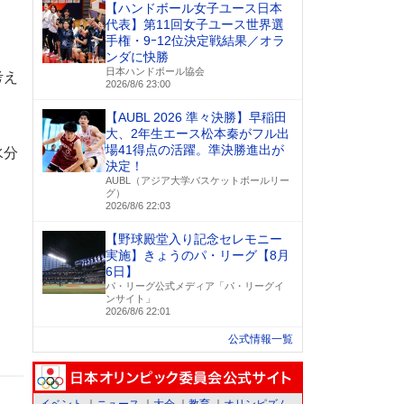
【ハンドボール女子ユース日本
代表】第11回女子ユース世界選
手権・9ｰ12位決定戦結果／オラ
ンダに快勝
日本ハンドボール協会
考え
2026/8/6 23:00
【AUBL 2026 準々決勝】早稲田
大、2年生エース松本秦がフル出
場41得点の活躍。準決勝進出が
水分
決定！
AUBL（アジア大学バスケットボールリー
グ）
2026/8/6 22:03
【野球殿堂入り記念セレモニー
実施】きょうのパ・リーグ【8月
6日】
パ・リーグ公式メディア「パ・リーグイ
ンサイト」
2026/8/6 22:01
公式情報一覧