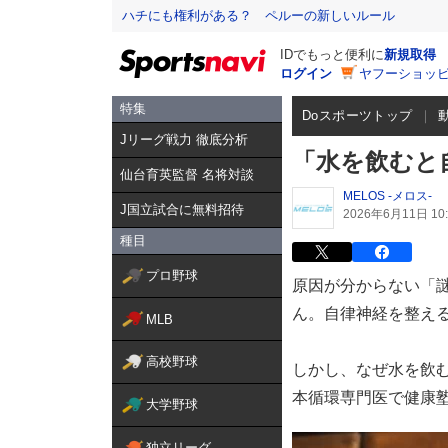
ハチにも権利がある？ ペルーの新しいルール
IDでもっと便利に
新規取得
ログイン
ヤフーショッピ
特集
Doスポーツトップ
Jリーグ戦力 徹底分析
「水を飲むと
仙台育英監督 名将対談
MELOS -メロス-
J国立試合に無料招待
2026年6月11日 10:
種目
プロ野球
原因が分からない「
ん。自律神経を整え
MLB
高校野球
しかし、なぜ水を飲
本循環専門医で健康
大学野球
独立リーグ