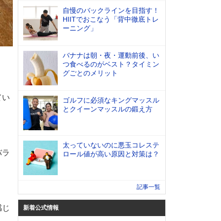
自慢のバックラインを目指す！
HIITでおこなう「背中徹底トレ
ーニング」
バナナは朝・夜・運動前後、い
つ食べるのがベスト？タイミン
グごとのメリット
てい
ゴルフに必須なキングマッスル
とクイーンマッスルの鍛え方
太っていないのに悪玉コレステ
バラ
ロール値が高い原因と対策は？
記事一覧
感じ
新着公式情報