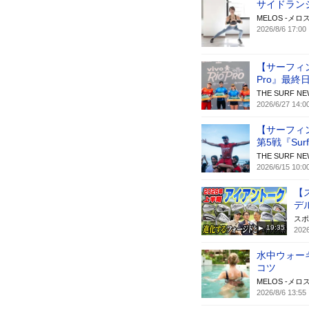
サイドラン
MELOS -メロス
2026/8/6 17:00
【サーフィン
Pro』最終
THE SURF
2026/6/27 14:0
【サーフィ
第5戦『Surf 
THE SURF
2026/6/15 10:0
【
デ
スポ
19:35
2026
水中ウォー
コツ
MELOS -メロス
2026/8/6 13:55