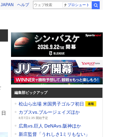
! JAPAN
ヘルプ
プロシュート
検索
せ
編集部ピックアップ
松山ら出場 米国男子ゴルフ初日
カブスvs.ブルージェイズほか
・日
8月7日1:35 開始予定
広島vs.巨人 DeNAvs.阪神ほか
新庄監督「うれしさ1ミリもない」