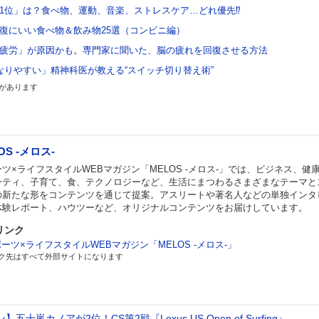
1位」は？食べ物、運動、音楽、ストレスケア…どれ優先⁉
復にいい食べ物＆飲み物25選（コンビニ編）
疲労」が原因かも。専門家に聞いた、脳の疲れを回復させる方法
なりやすい」精神科医が教える“スイッチ切り替え術”
があります
OS -メロス-
ツ×ライフスタイルWEBマガジン「MELOS -メロス-」では、ビジネス、健
ーティ、子育て、食、テクノロジーなど、生活にまつわるさまざまなテーマと
の新たな形をコンテンツを通じて提案。アスリートや著名人などの単独インタ
体験レポート、ハウツーなど、オリジナルコンテンツをお届けしています。
リンク
ーツ×ライフスタイルWEBマガジン「MELOS -メロス-」
ク先はすべて外部サイトになります
五十嵐カノアが2位！CS第2戦『Lexus US Open of Surfing』