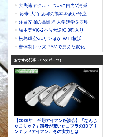
大失速ヤクルト ついに自力V消滅
阪神･大竹 故郷の熊本を思い号泣
注目左腕の高部陸 大学進学を表明
張本美和0-2から大逆転 8強入り
松島輝空vs.リンほか WTT横浜
曺体制レッズ PSMで見えた変化
おすすめ記事（Doスポーツ）
【2026年上半期アイアン座談会】「なんじ
ゃこりゃ？」識者が驚いたコブラの3Dプリ
ンテッドアイアン、その実力とは