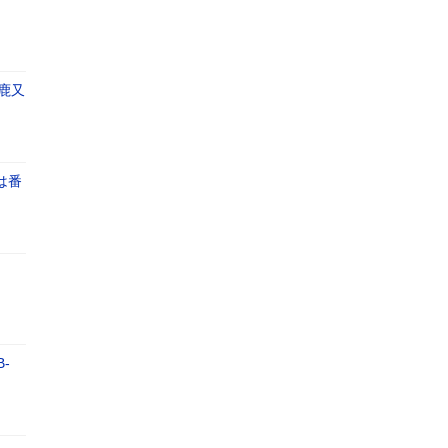
ー鹿又
は番
-