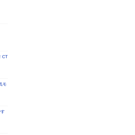
CT
気モ
やす