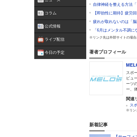
自律神経を整える方法「
コラム
【即効性に期待】疲労回
疲れが取れないのは「脳
公式情報
「6月はメンタル不調に
※リンク先は外部サイトの場合
ライブ配信
著者プロフィール
今日の予定
MEL
スポー
ビュ
ーツ
ー、
関連
スポ
※リン
新着記事
【サーフィン】