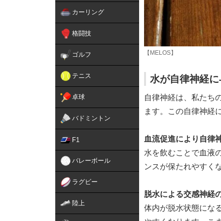
カーリング
格闘技
【MELOS】
ゴルフ
テニス
水が自律神経に
卓球
自律神経は、私たち
ます。この自律神経
バドミントン
血流促進により自律
F1
水を飲むことで血液
バレーボール
ンスが保たれやすく
ラグビー
脱水による交感神経
陸上
体内が脱水状態にな