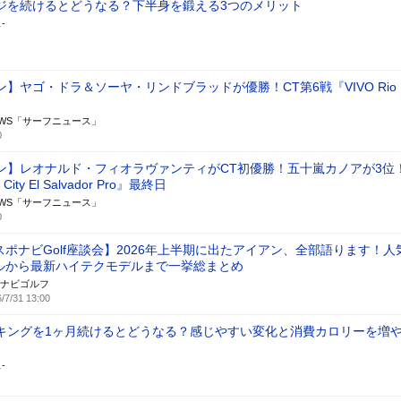
ジを続けるとどうなる？下半身を鍛える3つのメリット
-
】ヤゴ・ドラ＆ソーヤ・リンドブラッドが優勝！CT第6戦『VIVO Rio
日
 NEWS「サーフニュース」
0
ン】レオナルド・フィオラヴァンティがCT初優勝！五十嵐カノアが3位！
City El Salvador Pro』最終日
 NEWS「サーフニュース」
0
スポナビGolf座談会】2026年上半期に出たアイアン、全部語ります！人
ルから最新ハイテクモデルまで一挙総まとめ
ナビゴルフ
/7/31 13:00
キングを1ヶ月続けるとどうなる？感じやすい変化と消費カロリーを増
-