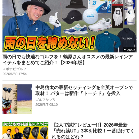
26:35
雨の日でも快適なゴルフを！鶴原さんオススメの最新レインア
イテムをまとめてご紹介！【2026年版】
スポナビゴルフ
2026/6/30 17:54
中島啓太の最新セッティングを全英オープンで
取材！ パターは新作『トーチド』を投入
ゴルフサプリ
2026/8/7 08:10
【2人で試打レビュー!!】2026年最新
「売れ筋UT」3本を比較！一番助けてく
れるのはどれ？