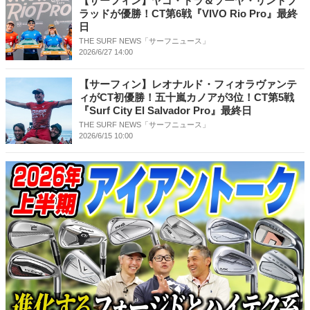
【サーフィン】ヤゴ・ドラ＆ソーヤ・リンドブ
ラッドが優勝！CT第6戦『VIVO Rio Pro』最終
日
THE SURF NEWS「サーフニュース」
2026/6/27 14:00
【サーフィン】レオナルド・フィオラヴァンテ
ィがCT初優勝！五十嵐カノアが3位！CT第5戦
『Surf City El Salvador Pro』最終日
THE SURF NEWS「サーフニュース」
2026/6/15 10:00