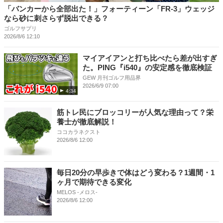
「バンカーから全部出た！」フォーティーン「FR-3」ウェッジ
なら砂に刺さらず脱出できる？
ゴルフサプリ
2026/8/6 12:10
マイアイアンと打ち比べたら差が出すぎ
た。PING『i540』の安定感を徹底検証
GEW 月刊ゴルフ用品界
2026/6/9 07:00
4:34
筋トレ民にブロッコリーが人気な理由って？栄
養士が徹底解説！
ココカラネクスト
2026/8/6 12:00
毎日20分の早歩きで体はどう変わる？1週間・1
ヶ月で期待できる変化
MELOS -メロス-
2026/8/6 12:00