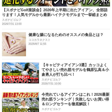
19:35
【スポナビGolf座談会】2026年上半期に出たアイアン、全部語
ります！人気モデルから最新ハイテクモデルまで一挙総まとめ
スポナビゴルフ
2026/7/31 13:00
健康な腸になるためのオススメの食品とは？
ココカラネクスト
2026/8/7 11:55
【キャビティアイアン3選】カッコよく
てやさしい売れ筋モデルを鶴原弘高＆小
倉勇人が打ち比べ！
スポナビゴルフ
16:17
2026/7/31 10:00
今売れているアイアンはこれ！2026最新
売れ筋ランキング｜失敗しないお買い得
＆ロングセラーを徹底解説！
スポナビゴルフ
17:11