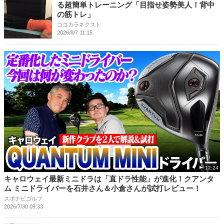
る超簡単トレーニング「目指せ姿勢美人！背中
の筋トレ」
ココカラネクスト
2026/8/7 11:15
12:24
キャロウェイ最新ミニドラは「直ドラ性能」が進化！クアンタ
ム ミニドライバーを石井さん＆小倉さんが試打レビュー！
スポナビゴルフ
2026/7/30 09:33