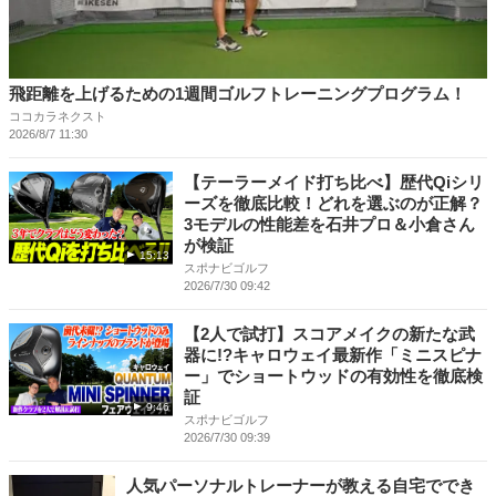
飛距離を上げるための1週間ゴルフトレーニングプログラム！
ココカラネクスト
2026/8/7 11:30
【テーラーメイド打ち比べ】歴代Qiシリ
ーズを徹底比較！どれを選ぶのが正解？
3モデルの性能差を石井プロ＆小倉さん
が検証
15:13
スポナビゴルフ
2026/7/30 09:42
【2人で試打】スコアメイクの新たな武
器に!?キャロウェイ最新作「ミニスピナ
ー」でショートウッドの有効性を徹底検
証
9:46
スポナビゴルフ
2026/7/30 09:39
人気パーソナルトレーナーが教える自宅ででき