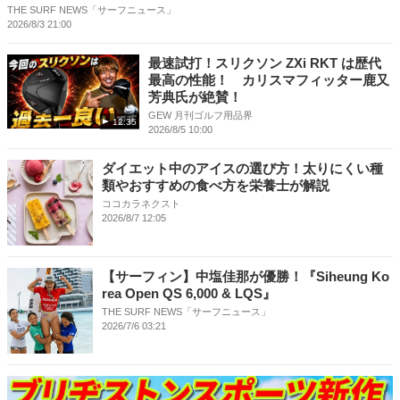
THE SURF NEWS「サーフニュース」
2026/8/3 21:00
最速試打！スリクソン ZXi RKT は歴代
最高の性能！ カリスマフィッター鹿又
芳典氏が絶賛！
GEW 月刊ゴルフ用品界
12:35
2026/8/5 10:00
ダイエット中のアイスの選び方！太りにくい種
類やおすすめの食べ方を栄養士が解説
ココカラネクスト
2026/8/7 12:05
【サーフィン】中塩佳那が優勝！『Siheung Ko
rea Open QS 6,000 & LQS』
THE SURF NEWS「サーフニュース」
2026/7/6 03:21