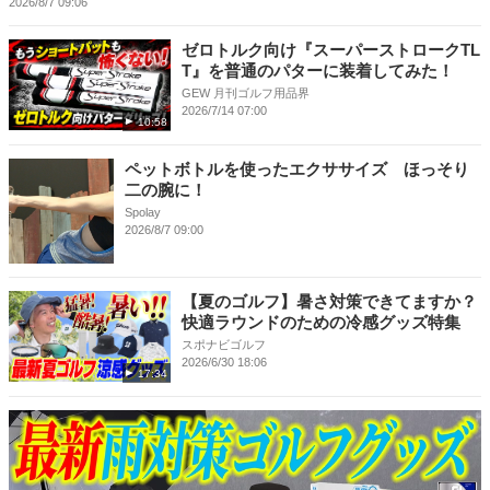
2026/8/7 09:06
ゼロトルク向け『スーパーストロークTL
T』を普通のパターに装着してみた！
GEW 月刊ゴルフ用品界
2026/7/14 07:00
10:58
ペットボトルを使ったエクササイズ ほっそり
二の腕に！
Spolay
2026/8/7 09:00
【夏のゴルフ】暑さ対策できてますか？
快適ラウンドのための冷感グッズ特集
スポナビゴルフ
2026/6/30 18:06
17:34