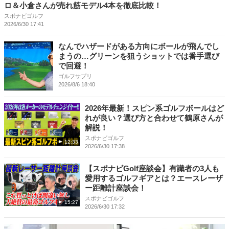
ロ＆小倉さんが売れ筋モデル4本を徹底比較！
スポナビゴルフ
2026/6/30 17:41
なんでハザードがある方向にボールが飛んでし
まうの…グリーンを狙うショットでは番手選び
で回避！
ゴルフサプリ
2026/8/6 18:40
2026年最新！スピン系ゴルフボールはど
れが良い？選び方と合わせて鶴原さんが
解説！
スポナビゴルフ
12:33
2026/6/30 17:38
【スポナビGolf座談会】有識者の3人も
愛用するゴルフギアとは？エースレーザ
ー距離計座談会！
スポナビゴルフ
15:27
2026/6/30 17:32