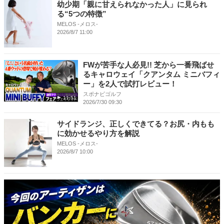
幼少期「親に甘えられなかった人」に見られ
る“5つの特徴”
MELOS -メロス-
2026/8/7 11:00
FWが苦手な人必見!! 芝から一番飛ばせ
るキャロウェイ「クアンタム ミニバフィ
ー」を2人で試打レビュー！
スポナビゴルフ
11:51
2026/7/30 09:30
サイドランジ、正しくできてる？お尻・内もも
に効かせるやり方を解説
MELOS -メロス-
2026/8/7 10:00