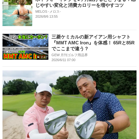
じやすい変化と消費カロリーを増やすコツ
MELOS -メロス-
2026/8/6 13:55
三菱ケミカルの新アイアン用シャフト
『MMT AMC Iron』を体感！ 65Rと85R
でここまで違う？
GEW 月刊ゴルフ用品界
2:42
2026/6/11 07:00