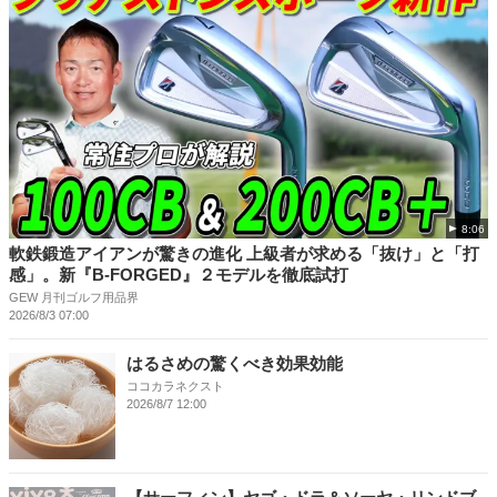
8:06
軟鉄鍛造アイアンが驚きの進化 上級者が求める「抜け」と「打
感」。新『B-FORGED』２モデルを徹底試打
GEW 月刊ゴルフ用品界
2026/8/3 07:00
はるさめの驚くべき効果効能
ココカラネクスト
2026/8/7 12:00