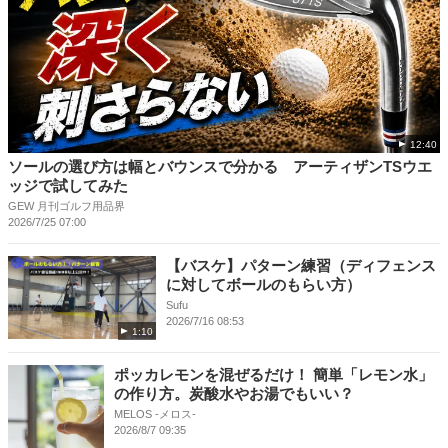
12:40
ソールの選び方は幅とバウンスで分かる アーティザンTSウエ
ッジで試してみた
GEW 月刊ゴルフ用品界
2026/7/25 07:00
【バスケ】パターン練習（ディフェンス
に対してボールのもらい方）
Sufu
2026/7/16 08:53
1:10
ポッカレモンを混ぜるだけ！ 簡単「レモン水」
の作り方。炭酸水やお湯でもいい？
MELOS -メロス-
2026/8/7 09:35