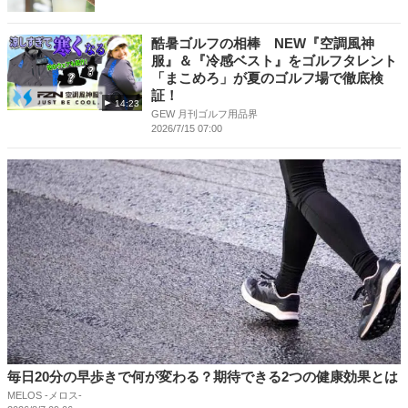
酷暑ゴルフの相棒 NEW『空調風神
服』＆『冷感ベスト』をゴルフタレント
「まこめろ」が夏のゴルフ場で徹底検
証！
14:23
GEW 月刊ゴルフ用品界
2026/7/15 07:00
毎日20分の早歩きで何が変わる？期待できる2つの健康効果とは
MELOS -メロス-