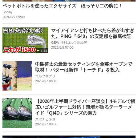
ペットボトルを使ったエクササイズ ほっそり二の腕に！
Spolay
2026/8/7 09:00
マイアイアンと打ち比べたら差が出すぎ
た。PING『i540』の安定感を徹底検証
GEW 月刊ゴルフ用品界
2026/6/9 07:00
4:34
中島啓太の最新セッティングを全英オープンで
取材！ パターは新作『トーチド』を投入
ゴルフサプリ
2026/8/7 08:10
【2026年上半期ドライバー座談会】4モデルで幅
広いゴルファーに対応！識者が語るテーラーメ
イド「Qi4D」シリーズの魅力
スポナビGolf
2026/8/7 08:00