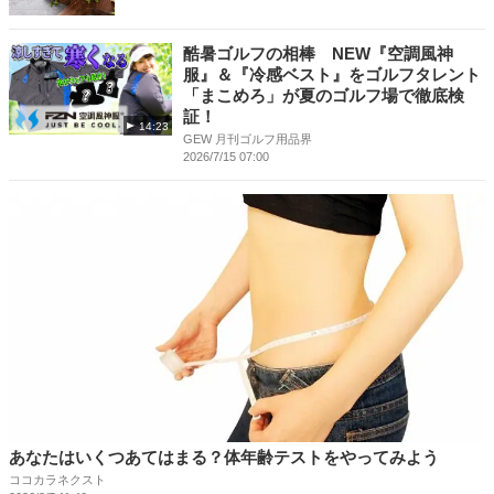
酷暑ゴルフの相棒 NEW『空調風神
服』＆『冷感ベスト』をゴルフタレント
「まこめろ」が夏のゴルフ場で徹底検
証！
14:23
GEW 月刊ゴルフ用品界
2026/7/15 07:00
あなたはいくつあてはまる？体年齢テストをやってみよう
ココカラネクスト