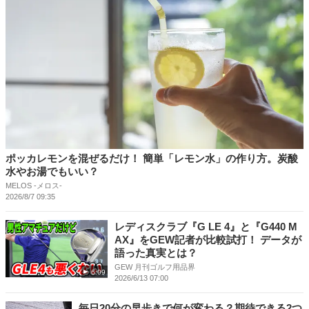
ポッカレモンを混ぜるだけ！ 簡単「レモン水」の作り方。炭酸
水やお湯でもいい？
MELOS -メロス-
2026/8/7 09:35
レディスクラブ『G LE 4』と『G440 M
AX』をGEW記者が比較試打！ データが
語った真実とは？
GEW 月刊ゴルフ用品界
6:09
2026/6/13 07:00
毎日20分の早歩きで何が変わる？期待できる2つ