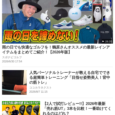
26:35
雨の日でも快適なゴルフを！鶴原さんオススメの最新レインア
イテムをまとめてご紹介！【2026年版】
スポナビゴルフ
2026/6/30 17:54
人気パーソナルトレーナーが教える自宅ででき
る超簡単トレーニング「目指せ姿勢美人！背中
の筋トレ」
ココカラネクスト
2026/8/7 11:15
【2人で試打レビュー!!】2026年最新
「売れ筋UT」3本を比較！一番助けてく
れるのはどれ？