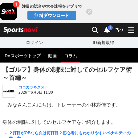
注目の試合や大会速報をアプリで
閉じる
sports
検索
通知
i
ログイン
ID新規取得
Doスポーツトップ
動画
コラム
【ゴルフ】身体の制限に対してのセルフケア術
～首編～
ココカラネクスト
2026年6月6日 11:30
みなさんこんにちは。トレーナーの小林彩佳です。
身体の制限に対してのセルフケアをご紹介します。
２打目がOBなら次は何打目？初心者にもわかりやすいペナルティの