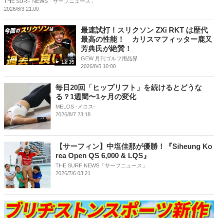
THE SURF NEWS「サーフニュース」
2026/8/3 21:00
最速試打！スリクソン ZXi RKT は歴代
最高の性能！ カリスマフィッター鹿又
芳典氏が絶賛！
GEW 月刊ゴルフ用品界
12:35
2026/8/5 10:00
毎日20回「ヒップリフト」を続けるとどうな
る？1週間〜1ヶ月の変化
MELOS -メロス-
2026/8/7 23:18
【サーフィン】中塩佳那が優勝！『Siheung Ko
rea Open QS 6,000 & LQS』
THE SURF NEWS「サーフニュース」
2026/7/6 03:21