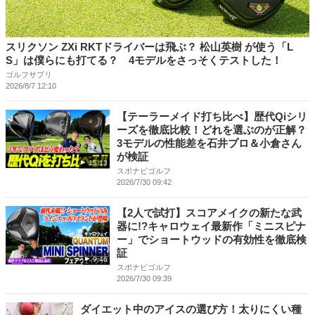
スリクソン ZXi RKTドライバーは飛ぶ？ 松山英樹 が使う「L
S」は僕らにも打てる？ 4モデルをさっそくテストした！
ゴルフサプリ
2026/8/7 12:10
【テーラーメイド打ち比べ】歴代Qiシリ
ーズを徹底比較！どれを選ぶのが正解？
3モデルの性能差を石井プロ＆小倉さん
が検証
15:13
スポナビゴルフ
2026/7/30 09:42
【2人で試打】スコアメイクの新たな武
器に!?キャロウェイ最新作「ミニスピナ
ー」でショートウッドの有効性を徹底検
証
9:46
スポナビゴルフ
2026/7/30 09:39
ダイエット中のアイスの選び方！太りにくい種