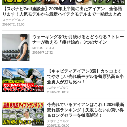
19:35
【スポナビGolf座談会】2026年上半期に出たアイアン、全部語
ります！人気モデルから最新ハイテクモデルまで一挙総まとめ
スポナビゴルフ
2026/7/31 13:00
ウォーキングを1か月続けるとどうなる？トレー
ナーが教える「痩せ始め」3つのサイン
MELOS -メロス-
2026/8/7 17:32
【キャビティアイアン3選】カッコよく
てやさしい売れ筋モデルを鶴原弘高＆小
倉勇人が打ち比べ！
スポナビゴルフ
16:17
2026/7/31 10:00
今売れているアイアンはこれ！2026最新
売れ筋ランキング｜失敗しないお買い得
＆ロングセラーを徹底解説！
スポナビゴルフ
17:11
2026/7/31 09:00