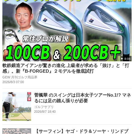
8:06
軟鉄鍛造アイアンが驚きの進化 上級者が求める「抜け」と「打
感」。新『B-FORGED』２モデルを徹底試打
GEW 月刊ゴルフ用品界
2026/8/3 07:00
菅楓華 のスイングは日本女子ツアーNo.1!? マネ
るには足の踏ん張りが必要
ゴルフサプリ
2026/8/7 18:40
【サーフィン】ヤゴ・ドラ＆ソーヤ・リンドブ