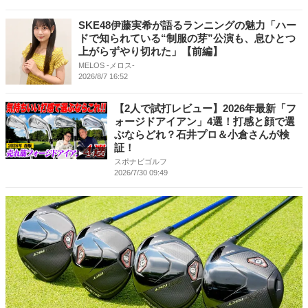
SKE48伊藤実希が語るランニングの魅力「ハー
ドで知られている“制服の芽”公演も、息ひとつ
上がらずやり切れた」【前編】
MELOS -メロス-
2026/8/7 16:52
【2人で試打レビュー】2026年最新「フ
ォージドアイアン」4選！打感と顔で選
ぶならどれ？石井プロ＆小倉さんが検
証！
14:56
スポナビゴルフ
2026/7/30 09:49