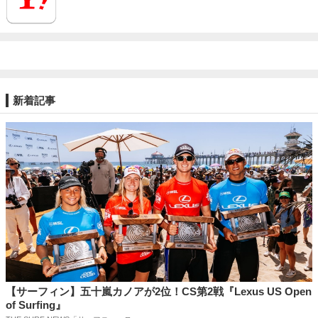
新着記事
【サーフィン】五十嵐カノアが2位！CS第2戦『Lexus US Open
of Surfing』