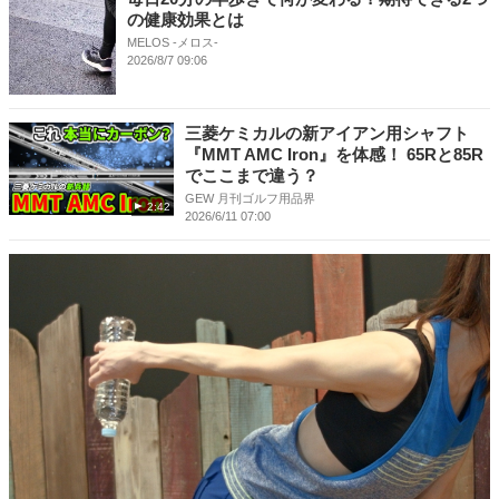
の健康効果とは
MELOS -メロス-
2026/8/7 09:06
三菱ケミカルの新アイアン用シャフト
『MMT AMC Iron』を体感！ 65Rと85R
でここまで違う？
GEW 月刊ゴルフ用品界
2:42
2026/6/11 07:00