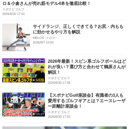
ロ＆小倉さんが売れ筋モデル4本を徹底比較！
スポナビゴルフ
2026/6/30 17:41
サイドランジ、正しくできてる？お尻・内もも
に効かせるやり方を解説
MELOS -メロス-
2026/8/7 10:00
2026年最新！スピン系ゴルフボールはど
れが良い？選び方と合わせて鶴原さんが
解説！
スポナビゴルフ
12:33
2026/6/30 17:38
【スポナビGolf座談会】有識者の3人も
愛用するゴルフギアとは？エースレーザ
ー距離計座談会！
スポナビゴルフ
15:27
2026/6/30 17:32