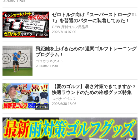
2026/8/7 11:40
ゼロトルク向け『スーパーストロークTL
T』を普通のパターに装着してみた！
GEW 月刊ゴルフ用品界
2026/7/14 07:00
10:58
飛距離を上げるための1週間ゴルフトレーニング
プログラム！
ココカラネクスト
2026/8/7 11:30
【夏のゴルフ】暑さ対策できてますか？
快適ラウンドのための冷感グッズ特集
スポナビゴルフ
2026/6/30 18:06
17:34