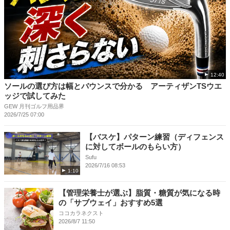
12:40
ソールの選び方は幅とバウンスで分かる アーティザンTSウエ
ッジで試してみた
GEW 月刊ゴルフ用品界
2026/7/25 07:00
【バスケ】パターン練習（ディフェンス
に対してボールのもらい方）
Sufu
2026/7/16 08:53
1:10
【管理栄養士が選ぶ】脂質・糖質が気になる時
の「サブウェイ」おすすめ5選
ココカラネクスト
2026/8/7 11:50