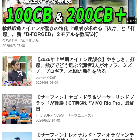
8:06
軟鉄鍛造アイアンが驚きの進化 上級者が求める「抜け」と「打
感」。新『B-FORGED』２モデルを徹底試打
GEW 月刊ゴルフ用品界
2026/8/3 07:00
【2026年上半期アイアン座談会】やさしさ、打
感、飛びでどう選ぶ？識者3人がオノフ、ミズ
ノ、プロギア、本間の新作を語る
スポナビGolf
2026/8/8 08:00
【サーフィン】ヤゴ・ドラ＆ソーヤ・リンドブ
ラッドが優勝！CT第6戦『VIVO Rio Pro』最終
日
THE SURF NEWS「サーフニュース」
2026/6/27 14:00
【サーフィン】レオナルド・フィオラヴァンテ