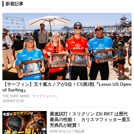
新着記事
【サーフィン】五十嵐カノアが2位！CS第2戦『Lexus US Open
of Surfing』
THE SURF NEWS「サーフニュース」
2026/8/3 21:00
最速試打！スリクソン ZXi RKT は歴代
最高の性能！ カリスマフィッター鹿又
芳典氏が絶賛！
GEW 月刊ゴルフ用品界
12:35