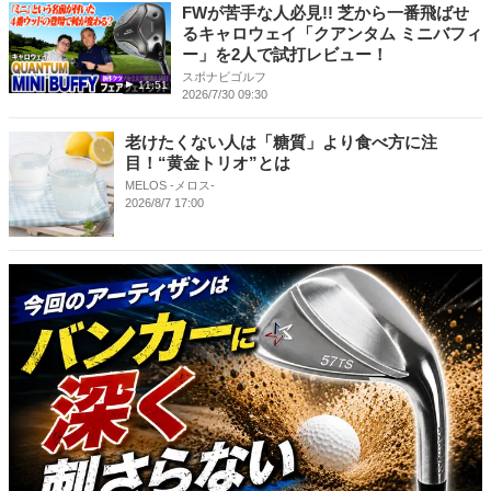
FWが苦手な人必見!! 芝から一番飛ばせ
るキャロウェイ「クアンタム ミニバフィ
ー」を2人で試打レビュー！
スポナビゴルフ
11:51
2026/7/30 09:30
老けたくない人は「糖質」より食べ方に注
目！“黄金トリオ”とは
MELOS -メロス-
2026/8/7 17:00