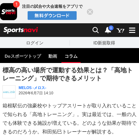
注目の試合や大会速報をアプリで
閉じる
sports
検索
通知
i
ログイン
ID新規取得
Doスポーツトップ
動画
コラム
標高の高い場所で運動する効果とは？「高地ト
レーニング」で期待できるメリット
MELOS -メロス-
2026年6月7日 14:10
箱根駅伝の強豪校やトップアスリートが取り入れていること
で知られる「高地トレーニング」。実は最近では、一般の人
でも体験できる施設が増えている。どのような効果が期待で
きるのだろうか。和田拓巳トレーナーが解説する。