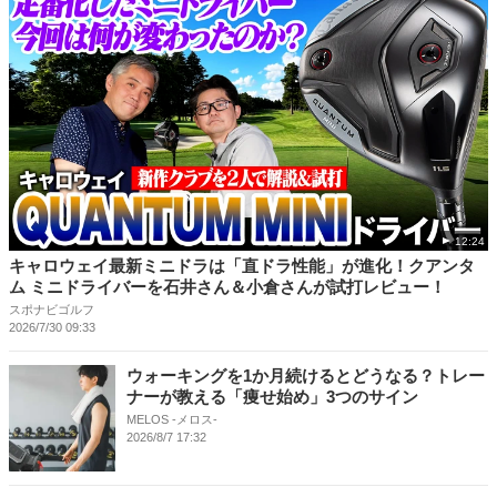
12:24
キャロウェイ最新ミニドラは「直ドラ性能」が進化！クアンタ
ム ミニドライバーを石井さん＆小倉さんが試打レビュー！
スポナビゴルフ
2026/7/30 09:33
ウォーキングを1か月続けるとどうなる？トレー
ナーが教える「痩せ始め」3つのサイン
MELOS -メロス-
2026/8/7 17:32