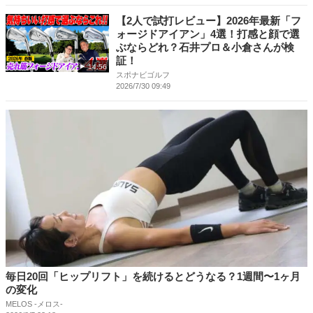
【2人で試打レビュー】2026年最新「フ
ォージドアイアン」4選！打感と顔で選
ぶならどれ？石井プロ＆小倉さんが検
証！
14:56
スポナビゴルフ
2026/7/30 09:49
毎日20回「ヒップリフト」を続けるとどうなる？1週間〜1ヶ月
の変化
MELOS -メロス-