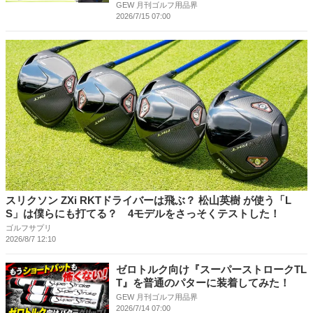
GEW 月刊ゴルフ用品界
2026/7/15 07:00
スリクソン ZXi RKTドライバーは飛ぶ？ 松山英樹 が使う「L
S」は僕らにも打てる？ 4モデルをさっそくテストした！
ゴルフサプリ
2026/8/7 12:10
ゼロトルク向け『スーパーストロークTL
T』を普通のパターに装着してみた！
GEW 月刊ゴルフ用品界
2026/7/14 07:00