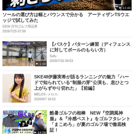
12:40
ソールの選び方は幅とバウンスで分かる アーティザンTSウエ
ッジで試してみた
GEW 月刊ゴルフ用品界
2026/7/25 07:00
【バスケ】パターン練習（ディフェンス
に対してボールのもらい方）
Sufu
2026/7/16 08:53
1:10
SKE48伊藤実希が語るランニングの魅力「ハー
ドで知られている“制服の芽”公演も、息ひとつ
上がらずやり切れた」【前編】
MELOS -メロス-
2026/8/7 16:52
酷暑ゴルフの相棒 NEW『空調風神
服』＆『冷感ベスト』をゴルフタレント
「まこめろ」が夏のゴルフ場で徹底検
証！
14:23