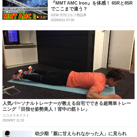
『MMT AMC Iron』を体感！ 65Rと85R
でここまで違う？
GEW 月刊ゴルフ用品界
2:42
2026/6/11 07:00
人気パーソナルトレーナーが教える自宅でできる超簡単トレー
ニング「目指せ姿勢美人！背中の筋トレ」
ココカラネクスト
2026/8/7 11:15
幼少期「親に甘えられなかった人」に見られ