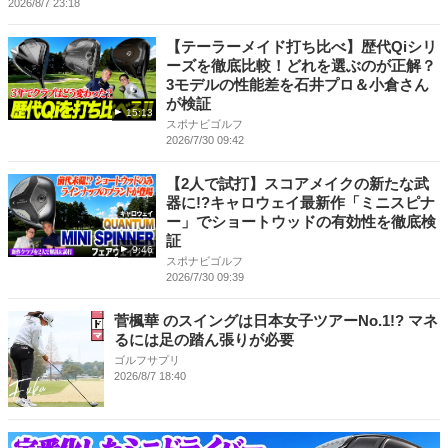
2026/8/7 23:18
【テーラーメイド打ち比べ】歴代Qiシリ
ーズを徹底比較！どれを選ぶのが正解？
3モデルの性能差を石井プロ＆小倉さん
が検証
15:13
スポナビゴルフ
2026/7/30 09:42
【2人で試打】スコアメイクの新たな武
器に!?キャロウェイ最新作「ミニスピナ
ー」でショートウッドの有効性を徹底検
証
9:46
スポナビゴルフ
2026/7/30 09:39
菅楓華 のスイングは日本女子ツアーNo.1!? マネ
るには足の踏ん張りが必要
ゴルフサプリ
2026/8/7 18:40