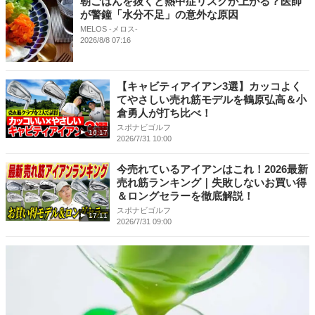
朝ごはんを抜くと熱中症リスクが上がる？医師
が警鐘「水分不足」の意外な原因
MELOS -メロス-
2026/8/8 07:16
【キャビティアイアン3選】カッコよく
てやさしい売れ筋モデルを鶴原弘高＆小
倉勇人が打ち比べ！
スポナビゴルフ
16:17
2026/7/31 10:00
今売れているアイアンはこれ！2026最新
売れ筋ランキング｜失敗しないお買い得
＆ロングセラーを徹底解説！
スポナビゴルフ
17:11
2026/7/31 09:00