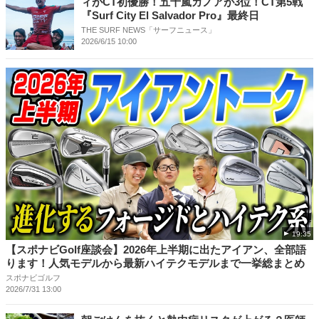
ィがCT初優勝！五十嵐カノアが3位！CT第5戦
『Surf City El Salvador Pro』最終日
THE SURF NEWS「サーフニュース」
2026/6/15 10:00
19:35
【スポナビGolf座談会】2026年上半期に出たアイアン、全部語
ります！人気モデルから最新ハイテクモデルまで一挙総まとめ
スポナビゴルフ
2026/7/31 13:00