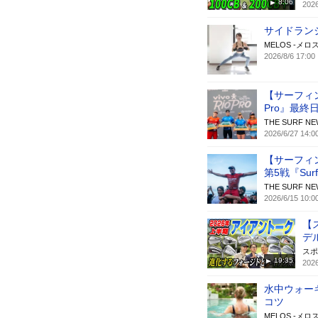
8:06
2026
サイドラン
MELOS -メロス
2026/8/6 17:00
【サーフィン
Pro』最終
THE SURF
2026/6/27 14:0
【サーフィ
第5戦『Surf 
THE SURF
2026/6/15 10:0
【
デ
スポ
19:35
2026
水中ウォー
コツ
MELOS -メロス