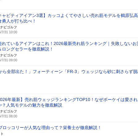
キャビティアイアン3選】カッコよくてやさしい売れ筋モデルを鶴原弘
倉勇人が打ち比べ！
ナビゴルフ
/7/31 10:00
売れているアイアンはこれ！2026最新売れ筋ランキング｜失敗しないお
＆ロングセラーを徹底解説！
ナビゴルフ
/7/31 09:00
から全部出た！」フォーティーン「FR-3」ウェッジなら砂に刺さらず脱
2026年最新】売れ筋ウェッジランキングTOP10！なぜボーケイは愛さ
か？人気モデルの魅力を徹底解説
ナビゴルフ
/7/31 08:00
ブロッコリーが人気な理由って？栄養士が徹底解説！
スト