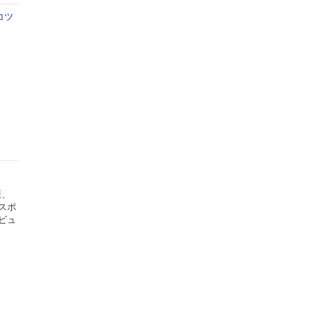
コツ
康、
スポ
ビュ