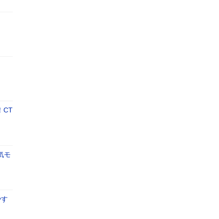
CT
気モ
やす