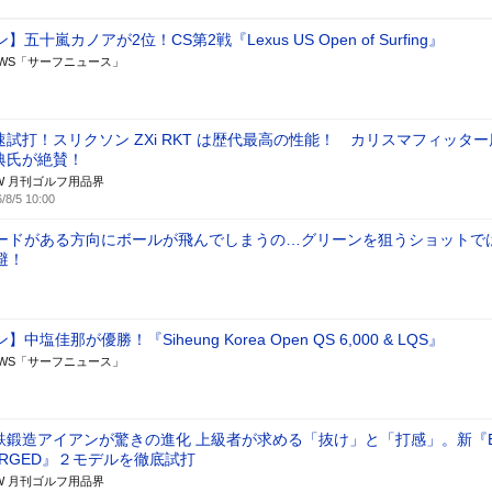
五十嵐カノアが2位！CS第2戦『Lexus US Open of Surfing』
 NEWS「サーフニュース」
速試打！スリクソン ZXi RKT は歴代最高の性能！ カリスマフィッタ
典氏が絶賛！
W 月刊ゴルフ用品界
/8/5 10:00
ードがある方向にボールが飛んでしまうの…グリーンを狙うショットで
避！
中塩佳那が優勝！『Siheung Korea Open QS 6,000 & LQS』
 NEWS「サーフニュース」
鉄鍛造アイアンが驚きの進化 上級者が求める「抜け」と「打感」。新『B
ORGED』２モデルを徹底試打
W 月刊ゴルフ用品界