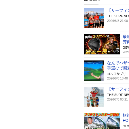
【サーフィン】
THE SURF
2026/8/3 21:00
最
芳
GE
12:35
2026
なんでハザ
手選びで回
ゴルフサプリ
2026/8/6 18:40
【サーフィン】
THE SURF
2026/7/6 03:21
軟
F
GE