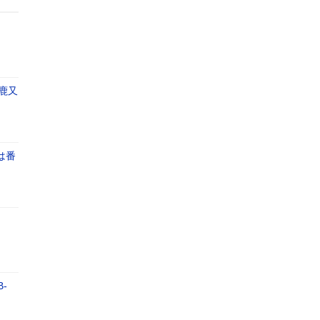
ー鹿又
は番
-