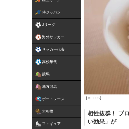
侍ジャパン
Jリーグ
海外サッカー
サッカー代表
高校年代
競馬
地方競馬
【MELOS】
ボートレース
大相撲
相性抜群！ ブ
い効果」が
フィギュア