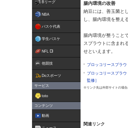
Bリーグ
腸内環境の改善
納豆には、善玉菌と
NBA
し、腸内環境を整え
バスケ代表
腸内環境が整うこと
学生バスケ
スプラウトに含まれ
せといえます。
NFL
他競技
ブロッコリースプラウ
ブロッコリースプラウ
Doスポーツ
監修］
サービス
※リンク先は外部サイトの場合
toto
コンテンツ
動画
関連リンク
ニュース