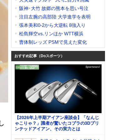
阪神･大竹 故郷の熊本を思い号泣
注目左腕の高部陸 大学進学を表明
張本美和0-2から大逆転 8強入り
松島輝空vs.リンほか WTT横浜
曺体制レッズ PSMで見えた変化
おすすめ記事（Doスポーツ）
【2026年上半期アイアン座談会】「なんじ
し
ゃこりゃ？」識者が驚いたコブラの3Dプリ
ンテッドアイアン、その実力とは