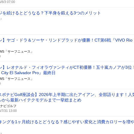
/8/3 07:00
ジを続けるとどうなる？下半身を鍛える3つのメリット
-
】ヤゴ・ドラ＆ソーヤ・リンドブラッドが優勝！CT第6戦『VIVO Rio
日
 NEWS「サーフニュース」
0
ン】レオナルド・フィオラヴァンティがCT初優勝！五十嵐カノアが3位！
City El Salvador Pro』最終日
 NEWS「サーフニュース」
0
スポナビGolf座談会】2026年上半期に出たアイアン、全部語ります！人
ルから最新ハイテクモデルまで一挙総まとめ
ナビゴルフ
/7/31 13:00
キングを1ヶ月続けるとどうなる？感じやすい変化と消費カロリーを増
-