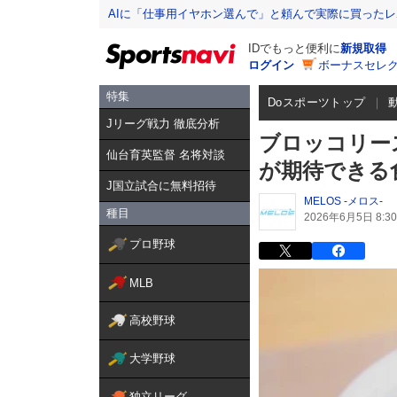
AIに「仕事用イヤホン選んで」と頼んで実際に買った
IDでもっと便利に
新規取得
ログイン
ボーナスセレク
特集
Doスポーツトップ
Jリーグ戦力 徹底分析
ブロッコリー
仙台育英監督 名将対談
が期待できる
J国立試合に無料招待
MELOS -メロス-
種目
2026年6月5日 8:30
プロ野球
MLB
高校野球
大学野球
独立リーグ