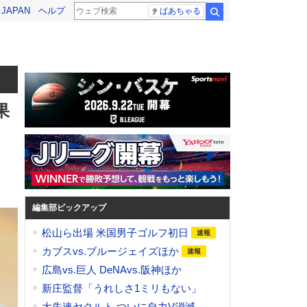
! JAPAN
ヘルプ
ばあちゃる
検索
果
編集部ピックアップ
松山ら出場 米国男子ゴルフ初日
カブスvs.ブルージェイズほか
広島vs.巨人 DeNAvs.阪神ほか
新庄監督「うれしさ1ミリもない」
大失速ヤクルト ついに自力V消滅