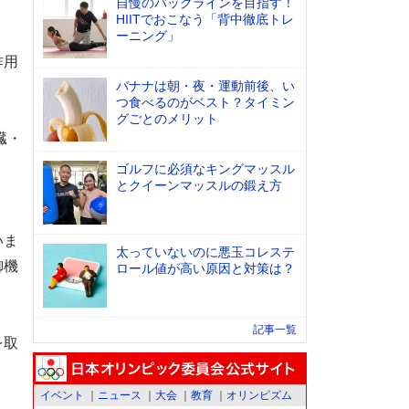
自慢のバックラインを目指す！
HIITでおこなう「背中徹底トレ
ーニング」
作用
バナナは朝・夜・運動前後、い
つ食べるのがベスト？タイミン
グごとのメリット
臓・
ゴルフに必須なキングマッスル
とクイーンマッスルの鍛え方
いま
太っていないのに悪玉コレステ
御機
ロール値が高い原因と対策は？
記事一覧
を取
イベント
ニュース
大会
教育
オリンピズム