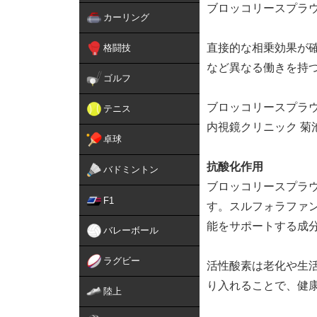
ブロッコリースプラ
カーリング
直接的な相乗効果が
格闘技
など異なる働きを持
ゴルフ
ブロッコリースプラ
テニス
内視鏡クリニック 菊
卓球
抗酸化作用
バドミントン
ブロッコリースプラ
F1
す。スルフォラファ
能をサポートする成
バレーボール
ラグビー
活性酸素は老化や生
り入れることで、健
陸上