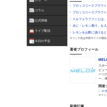
ブロッコリースプラウト
コラム
ブロッコリースプラウト
スルフォラファンとは。
公式情報
水に「レモン果汁」を入
ライブ配信
レモンをお酢に漬けると
※リンク先は外部サイトの場合
今日の予定
著者プロフィール
MEL
スポー
ビュ
ーツ
ー、
関連
スポ
※リン
新着記事