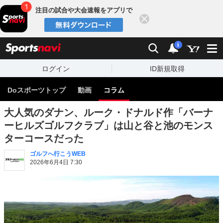
注目の試合や大会速報をアプリで
閉じる
sports
検索
通知
i
ログイン
ID新規取得
Doスポーツトップ
動画
コラム
大人気のダナン、ルーク・ドナルド作「バーナ
ーヒルズゴルフクラブ」は山と谷と池のモンス
ターコースだった
ゴルフへ行こうWEB
2026年6月4日 7:30