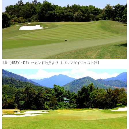
1番（453Y・P4）セカンド地点より 【ゴルフダイジェスト社】