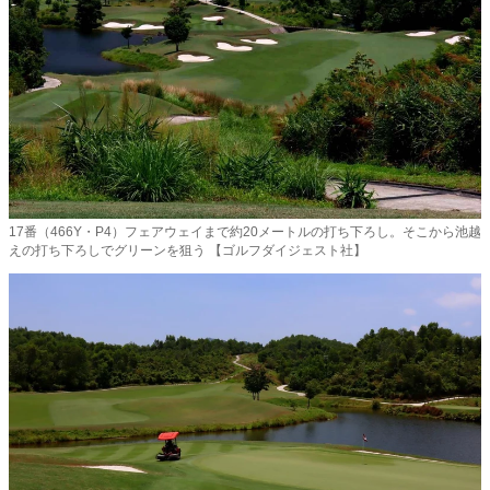
17番（466Y・P4）フェアウェイまで約20メートルの打ち下ろし。そこから池越
えの打ち下ろしでグリーンを狙う 【ゴルフダイジェスト社】