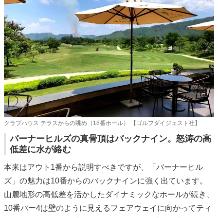
クラブハウス テラスからの眺め（18番ホール） 【ゴルフダイジェスト社】
バーナーヒルズの真骨頂はバックナイン。怒涛の高
低差に水が絡む
本来はアウト1番から説明すべきですが、「バーナーヒル
ズ」の魅力は10番からのバックナインに強く出ています。
山麓地形の高低差を活かしたダイナミックなホールが続き、
10番パー4は壁のように見えるフェアウェイに向かってティ