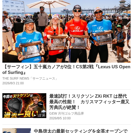
【サーフィン】五十嵐カノアが2位！CS第2戦『Lexus US Open
of Surfing』
THE SURF NEWS「サーフニュース」
2026/8/3 21:00
最速試打！スリクソン ZXi RKT は歴代
最高の性能！ カリスマフィッター鹿又
芳典氏が絶賛！
GEW 月刊ゴルフ用品界
12:35
2026/8/5 10:00
中島啓太の最新セッティングを全英オープンで