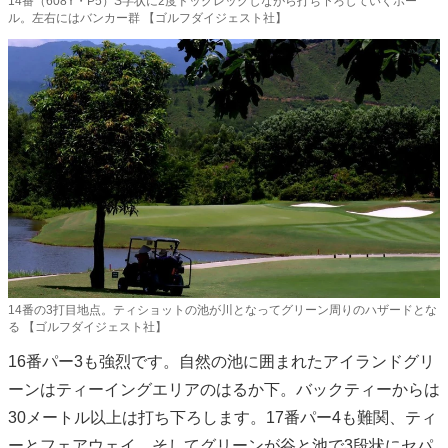
14番（608Y・P5）S字状に2度ドッグレッグしながら打ち下ろしていくホー
ル。左右にはバンカー群 【ゴルフダイジェスト社】
14番の3打目地点。ティショットの池が川となってグリーン周りのハザードとな
る 【ゴルフダイジェスト社】
16番パー3も強烈です。自然の池に囲まれたアイランドグリ
ーンはティーイングエリアのはるか下。バックティーからは
30メートル以上は打ち下ろします。17番パー4も難関、ティ
ーとフェアウェイ、そしてグリーンが谷と池で3段状にセパ