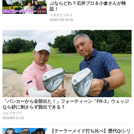
ぶならどれ？石井プロ＆小倉さんが検
証！
14:56
スポナビゴルフ
2026/7/30 09:49
「バンカーから全部出た！」フォーティーン「FR-3」ウェッジ
なら砂に刺さらず脱出できる？
ゴルフサプリ
2026/8/6 12:10
【テーラーメイド打ち比べ】歴代Qiシリ