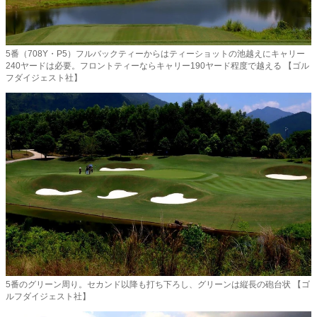
5番（708Y・P5）フルバックティーからはティーショットの池越えにキャリー
240ヤードは必要。フロントティーならキャリー190ヤード程度で越える 【ゴル
フダイジェスト社】
5番のグリーン周り。セカンド以降も打ち下ろし、グリーンは縦長の砲台状 【ゴ
ルフダイジェスト社】