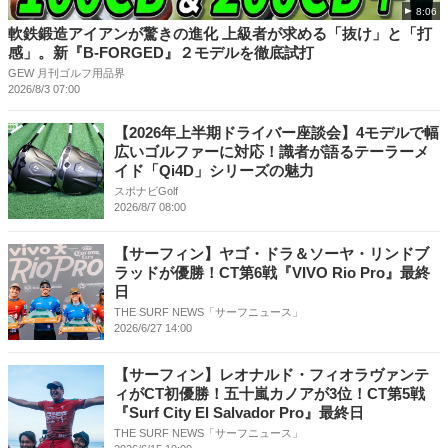
8:06
軟鉄鍛造アイアンが驚きの進化 上級者が求める「抜け」と「打
感」。新『B-FORGED』２モデルを徹底試打
GEW 月刊ゴルフ用品界
2026/8/3 07:00
【2026年上半期ドライバー座談会】4モデルで幅
広いゴルファーに対応！識者が語るテーラーメ
イド「Qi4D」シリーズの魅力
スポナビGolf
2026/8/7 08:00
【サーフィン】ヤゴ・ドラ＆ソーヤ・リンドブ
ラッドが優勝！CT第6戦『VIVO Rio Pro』最終
日
THE SURF NEWS「サーフニュース」
2026/6/27 14:00
【サーフィン】レオナルド・フィオラヴァンテ
ィがCT初優勝！五十嵐カノアが3位！CT第5戦
『Surf City El Salvador Pro』最終日
THE SURF NEWS「サーフニュース」