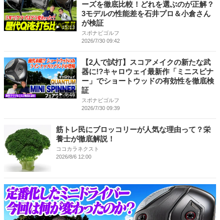
ーズを徹底比較！どれを選ぶのが正解？
3モデルの性能差を石井プロ＆小倉さん
が検証
15:13
スポナビゴルフ
2026/7/30 09:42
【2人で試打】スコアメイクの新たな武
器に!?キャロウェイ最新作「ミニスピナ
ー」でショートウッドの有効性を徹底検
証
9:46
スポナビゴルフ
2026/7/30 09:39
筋トレ民にブロッコリーが人気な理由って？栄
養士が徹底解説！
ココカラネクスト
2026/8/6 12:00