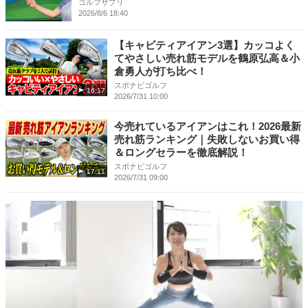
ゴルフサプリ
2026/8/6 18:40
【キャビティアイアン3選】カッコよく
てやさしい売れ筋モデルを鶴原弘高＆小
倉勇人が打ち比べ！
スポナビゴルフ
16:17
2026/7/31 10:00
今売れているアイアンはこれ！2026最新
売れ筋ランキング｜失敗しないお買い得
＆ロングセラーを徹底解説！
スポナビゴルフ
17:11
2026/7/31 09:00