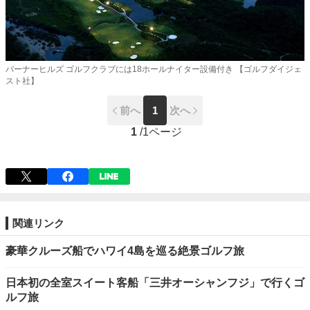
バーナーヒルズ ゴルフクラブには18ホールナイター設備付き 【ゴルフダイジェ
スト社】
前へ
1
次へ
1
/
1ページ
関連リンク
豪華クルーズ船でハワイ4島を巡る絶景ゴルフ旅
日本初の全室スイート客船「三井オーシャンフジ」で行くゴ
ルフ旅