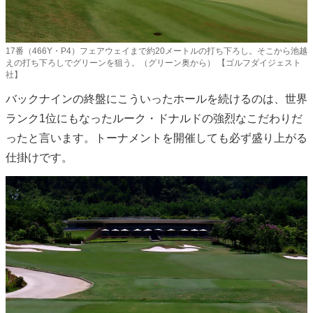
17番（466Y・P4）フェアウェイまで約20メートルの打ち下ろし。そこから池越
えの打ち下ろしでグリーンを狙う。（グリーン奥から） 【ゴルフダイジェスト
社】
バックナインの終盤にこういったホールを続けるのは、世界
ランク1位にもなったルーク・ドナルドの強烈なこだわりだ
ったと言います。トーナメントを開催しても必ず盛り上がる
仕掛けです。