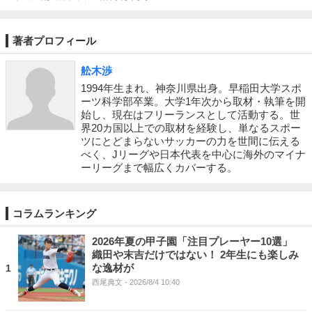
著者プロフィール
舩木渉
1994年生まれ、神奈川県出身。早稲田大学スポ
ーツ科学部卒業。大学1年次から取材・執筆を開
始し、現在はフリーランスとして活動する。世
界20カ国以上での取材を経験し、単なるスポー
ツにとどまらないサッカーの力を世間に伝える
べく、Jリーグや日本代表を中心に海外のマイナ
ーリーグまで幅広くカバーする。
コラムランキング
2026年夏の甲子園「注目プレーヤー10選」
織田や末吉だけではない！ 2年生にも楽しみ
な逸材が
1
西尾典文
- 2026/8/4 10:40