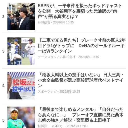
ESPNが、一平事件を扱ったポッドキャスト
を公開 大谷翔平を裏切った元通訳の“肉
声”が語る真実とは？
2
丹羽政善
- 2026/8/6 10:35
【二軍で光る男たち】ブレーク寸前の巨人2年
目ドラ1がトップに DeNAのオールドルーキ
ーはWランクイン
3
データスタジアム株式会社
- 2026/8/8 10:45
「松坂大輔以上の投手はいない」 日大三高・
小倉全由監督が選ぶ高校野球歴代ベストナイ
ン
4
スポーツナビ
- 2026/8/9 10:35
「最後まで楽しめるメンタル」「自分だった
らあんなに…」 プレーオフ直前に見た桑木
志帆の強さ／解説・宮里藍＆上田桃子
5
桂川洋一（GDO）
- 2026/8/3 12:00