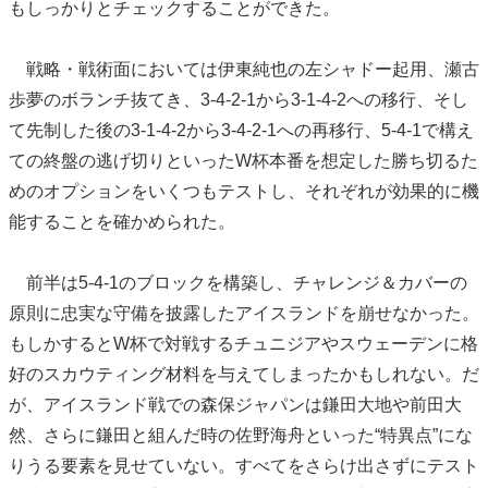
もしっかりとチェックすることができた。
戦略・戦術面においては伊東純也の左シャドー起用、瀬古
歩夢のボランチ抜てき、3-4-2-1から3-1-4-2への移行、そし
て先制した後の3-1-4-2から3-4-2-1への再移行、5-4-1で構え
ての終盤の逃げ切りといったW杯本番を想定した勝ち切るた
めのオプションをいくつもテストし、それぞれが効果的に機
能することを確かめられた。
前半は5-4-1のブロックを構築し、チャレンジ＆カバーの
原則に忠実な守備を披露したアイスランドを崩せなかった。
もしかするとW杯で対戦するチュニジアやスウェーデンに格
好のスカウティング材料を与えてしまったかもしれない。だ
が、アイスランド戦での森保ジャパンは鎌田大地や前田大
然、さらに鎌田と組んだ時の佐野海舟といった“特異点”にな
りうる要素を見せていない。すべてをさらけ出さずにテスト