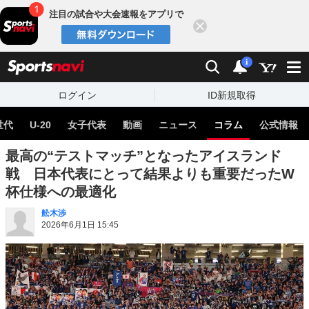
注目の試合や大会速報をアプリで
閉じる
sports
検索
通知
i
ログイン
ID新規取得
世代
U-20
女子代表
動画
ニュース
コラム
公式情報
最高の“テストマッチ”となったアイスランド
戦 日本代表にとって結果よりも重要だったW
杯仕様への最適化
舩木渉
2026年6月1日 15:45