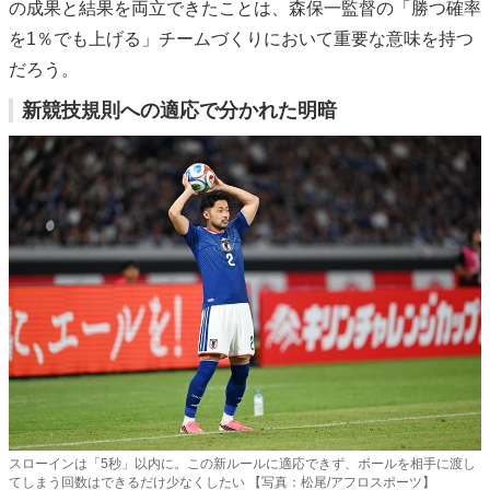
の成果と結果を両立できたことは、森保一監督の「勝つ確率
を1％でも上げる」チームづくりにおいて重要な意味を持つ
だろう。
新競技規則への適応で分かれた明暗
スローインは「5秒」以内に。この新ルールに適応できず、ボールを相手に渡し
てしまう回数はできるだけ少なくしたい 【写真：松尾/アフロスポーツ】