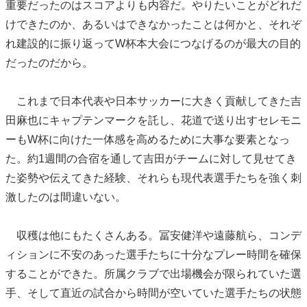
重要だったのはスコアよりも内容だ。やりたいことがどれだ
けできたのか、あるいはできなかったことは何かと、それぞ
れ建設的に振り返ってW杯本大会につなげるのが最大の目的
だったのだから。
これまで日本代表や日本サッカーに大きく貢献してきた吉
田麻也にキャプテンマークを託し、花道で送り出すセレモニ
ーもW杯に向けた一体感を高めるために大事な要素となっ
た。約1週間の合宿を通して吉田がチームに対して見せてき
た姿勢や伝えてきた経験、それらも現代表選手たちを強く刺
激したのは間違いない。
収穫は他にもたくさんある。冨安健洋や遠藤航ら、コンデ
ィションに不安のあった選手たちに十分なプレー時間を確保
することができた。所属クラブで出場機会が限られていた選
手、そして直近の試合から時間が空いていた選手たちの状態